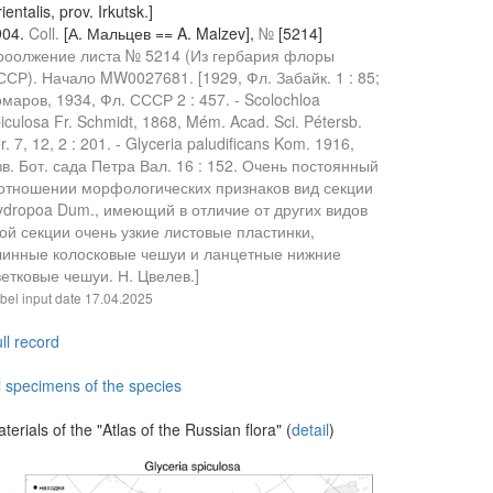
ientalis, prov. Irkutsk.]
904.
Coll.
[А. Мальцев == A. Malzev],
№
[5214]
роолжение листа № 5214 (Из гербария флоры
ССР). Начало MW0027681. [1929, Фл. Забайк. 1 : 85;
маров, 1934, Фл. СССР 2 : 457. - Scolochloa
iculosa Fr. Schmidt, 1868, Mém. Acad. Sci. Pétersb.
r. 7, 12, 2 : 201. - Glyceria paludificans Kom. 1916,
в. Бот. сада Петра Вал. 16 : 152. Очень постоянный
 отношении морфологических признаков вид секции
ydropoa Dum., имеющий в отличие от других видов
ой секции очень узкие листовые пластинки,
линные колосковые чешуи и ланцетные нижние
етковые чешуи. Н. Цвелев.]
bel input date
17.04.2025
ll record
l specimens of the species
terials of the "Atlas of the Russian flora" (
detail
)