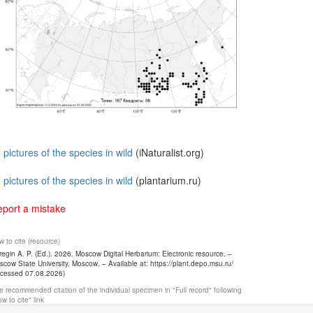
l pictures of the species in wild
(iNaturalist.org)
l pictures of the species in wild
(plantarium.ru)
port a mistake
 to cite (resource)
egin A. P. (Ed.). 2026. Moscow Digital Herbarium: Electronic resource. –
cow State University, Moscow. – Available at: https://plant.depo.msu.ru/
ccessed 07.08.2026)
 recommended citation of the individual specimen in "Full record" following
w to cite" link