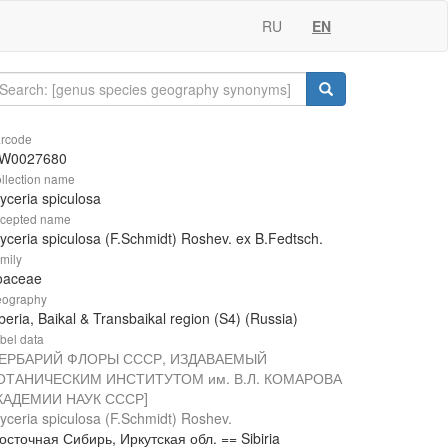
RU
EN
rcode
W0027680
llection name
yceria spiculosa
cepted name
yceria spiculosa (F.Schmidt) Roshev. ex B.Fedtsch.
mily
oaceae
ography
beria, Baikal & Transbaikal region (S4) (Russia)
bel data
ГЕРБАРИЙ ФЛОРЫ СССР, ИЗДАВАЕМЫЙ
ОТАНИЧЕСКИМ ИНСТИТУТОМ им. В.Л. КОМАРОВА
КАДЕМИИ НАУК СССР]
yceria spiculosa (F.Schmidt) Roshev.
осточная Сибирь, Иркутская обл. == Sibiria