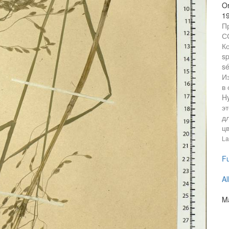
Or
1
П
С
Ко
sp
sé
Из
в
H
эт
д
цв
La
Fu
Al
Ma