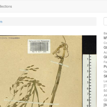
lections
um
Ba
M
Co
Gl
Ac
Gl
Fa
P
Ge
Si
La
[
Б
А
Gl
[В