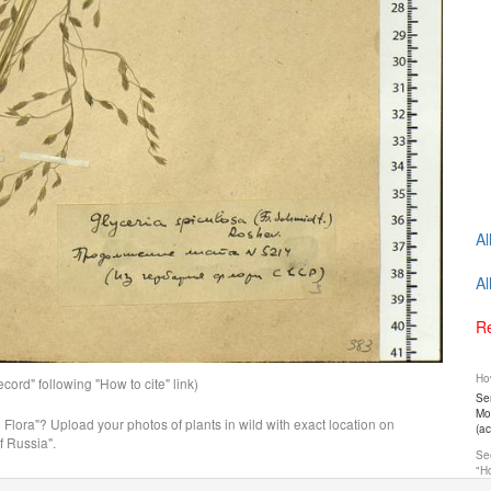
Al
Al
Re
How
ord" following "How to cite" link)
Ser
Mos
n Flora"? Upload your photos of plants in wild with exact location on
(a
f Russia".
See
"Ho