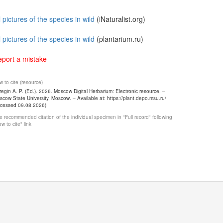
l pictures of the species in wild
(iNaturalist.org)
l pictures of the species in wild
(plantarium.ru)
port a mistake
 to cite (resource)
egin A. P. (Ed.). 2026. Moscow Digital Herbarium: Electronic resource. –
cow State University, Moscow. – Available at: https://plant.depo.msu.ru/
ccessed 09.08.2026)
 recommended citation of the individual specimen in "Full record" following
w to cite" link