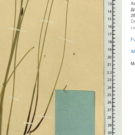
Ха
Д
2
D
La
Fu
Al
Ma