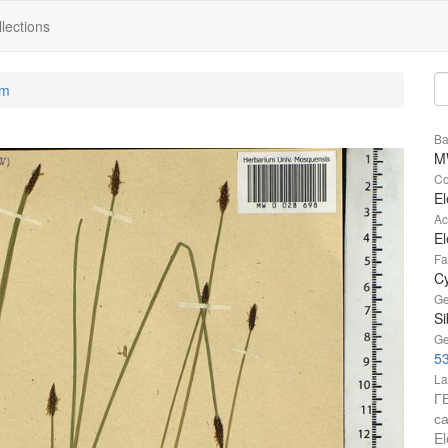
lections
um
Ba
M
Co
El
Ac
El
Fa
C
Ge
Si
Ge
53
La
Г
с
El