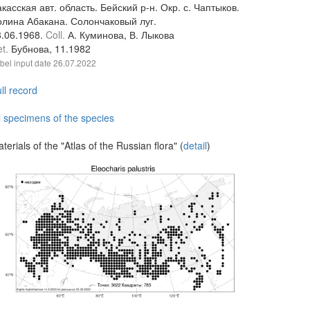
касская авт. область. Бейский р-н. Окр. с. Чаптыков.
олина Абакана. Солончаковый луг.
8.06.1968.
Coll.
А. Куминова, В. Лыкова
et.
Бубнова, 11.1982
bel input date
26.07.2022
ll record
l specimens of the species
terials of the "Atlas of the Russian flora" (
detail
)