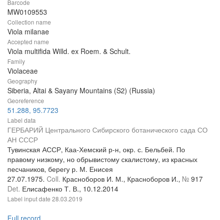
Barcode
MW0109553
Collection name
Viola milanae
Accepted name
Viola multifida Willd. ex Roem. & Schult.
Family
Violaceae
Geography
Siberia, Altai & Sayany Mountains (S2) (Russia)
Georeference
51.288, 95.7723
Label data
ГЕРБАРИЙ Центрального Сибирского ботанического сада СО
АН СССР
Тувинская АССР, Каа-Хемский р-н, окр. с. Бельбей. По
правому низкому, но обрывистому скалистому, из красных
песчаников, берегу р. М. Енисея
27.07.1975.
Coll.
Красноборов И. М., Красноборов И.,
№
917
Det.
Елисафенко Т. В., 10.12.2014
Label input date
28.03.2019
Full record