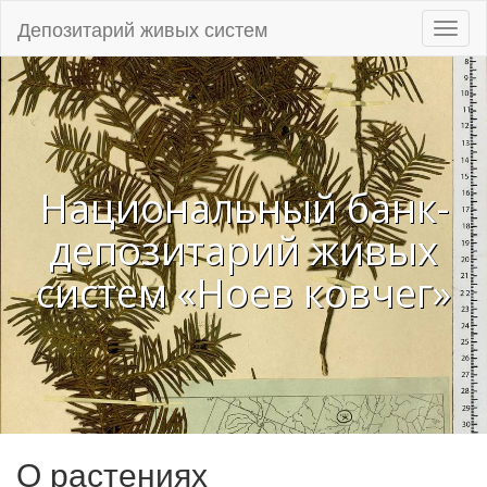
Депозитарий живых систем
Навиг
Национальный банк-
депозитарий живых
систем «Ноев ковчег»
О растениях