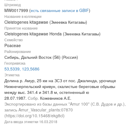
Штрихкод
MW0017999 (
есть связанные записи в GBIF
)
Название в коллекции
Cleistogenes kitagawae (Змеевка Китагавы)
Принятое название
Cleistogenes kitagawae Honda (Змеевка Китагавы)
Семейство
Poaceae
Районирование
Сибирь, Дальний Восток (S6) (Россия)
Геопривязка
53,5339, 123,5686
Этикетка
Долина р. Амур, 25 км на ЗСЗ от пос. Джалинда, урочище
Нижнечерпельский кривун, скалистые береговые обрывы
между выс. 341.4 и 341.8 м, остепненный ю
28.07.1987.
Собр.
Кожевников А.Е.
Экспортировано из базы данных "Amur 100" (С.В. Дудов и др.),
запись Amur_Vascular_plants:07870
(https://doi.org/10.15468/ekg8cl)
Дата ввода этикетки
16.03.2018