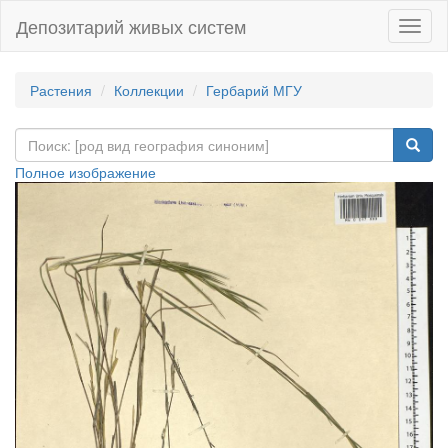
Депозитарий живых систем
Навиг
Растения
Коллекции
Гербарий МГУ
Полное изображение