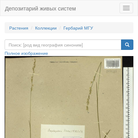
Депозитарий живых систем
Навиг
Растения
Коллекции
Гербарий МГУ
Полное изображение