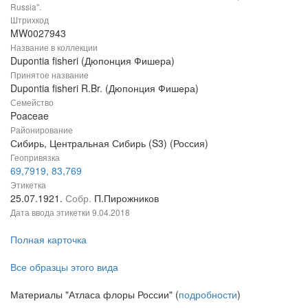
Russia".
Штрихкод
MW0027943
Название в коллекции
Dupontia fisheri (Дюпонция Фишера)
Принятое название
Dupontia fisheri R.Br. (Дюпонция Фишера)
Семейство
Poaceae
Районирование
Сибирь, Центральная Сибирь (S3) (Россия)
Геопривязка
69,7919, 83,769
Этикетка
25.07.1921.
Собр.
П.Пирожников
Дата ввода этикетки
9.04.2018
Полная карточка
Все образцы этого вида
Материалы "Атласа флоры России" (
подробности
)