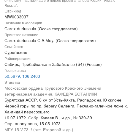
они станут частью нашего нового проекта "Флора России | Flora of
Russia".
Штрихкод
MW0033037
Название в коллекции
Carex duriuscula (Осока твердоватая)
Принятое название
Carex duriuscula C.A.Mey. (Осока твердоватая)
Семейство
Cyperaceae
Районирование
Сибирь, Прибайкалье и Забайкалье (S4) (Россия)
Геопривязка
50,5679, 106,2403
Этикетка
Московская ордена Трудового Красного Знамени
ветеринарная академия. КАФЕДРА БОТАНИКИ
Бурятская АССР. 6 км от Усть-Кяхта. Распадок на Ю склоне
Черной горы по пр. берегу Селенги. Песчано-галечное ложе х.
Хангидай пересохшего
16.07.1972.
Собр.
Куваев В., и др.,
№
339-39
Опр.
anonymous, 15.05.1973
МГУ 15.V.73: ! (экс. Егоровой и др.)