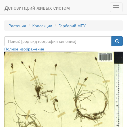
Депозитарий живых систем
Навиг
Растения
Коллекции
Гербарий МГУ
Полное изображение