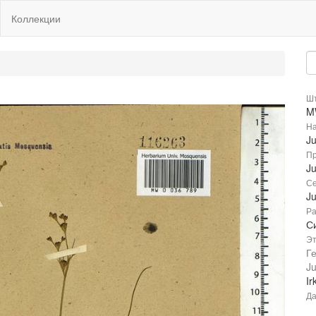
Коллекции
Шт
M
На
J
Пр
J
Се
J
Ра
С
Эт
Г
Ju
Ir
Да