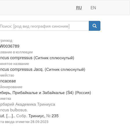
RU
EN
рихкод
W0036789
звание в коллекции
uncus compressus (Ситник сплюснутый)
инятое название
uncus compressus Jacq. (Ситник сплюснутый)
мейство
uncaceae
йонирование
ибирь, Прибайкалье и Забайкалье (S4) (Россия)
икетка
ербарий Академика Триниуса
ncus bulbosus.
kut. […]..
Собр.
Триниус,
№
235
та ввода этикетки
28.09.2023