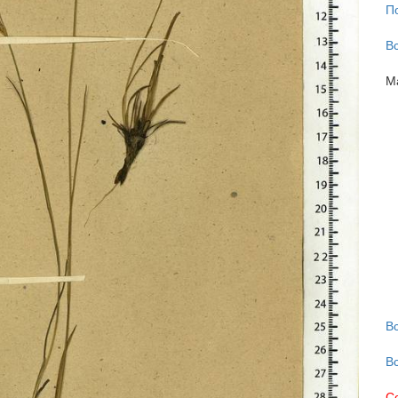
П
В
М
В
В
С