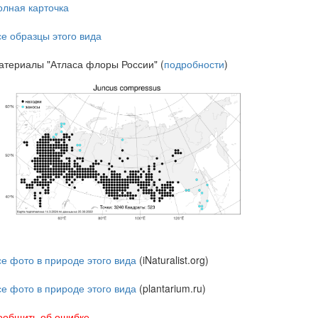
олная карточка
се образцы этого вида
атериалы "Атласа флоры России" (
подробности
)
се фото в природе этого вида
(iNaturalist.org)
се фото в природе этого вида
(plantarium.ru)
ообщить об ошибке