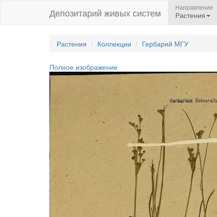
Направление
Депозитарий живых систем
Растения
Растения
Коллекции
Гербарий МГУ
Полное изображение