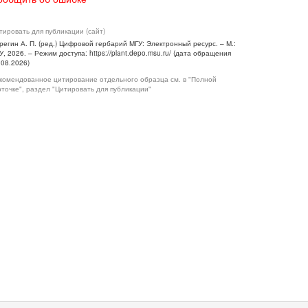
тировать для публикации (сайт)
регин А. П. (ред.) Цифровой гербарий МГУ: Электронный ресурс. – М.:
У, 2026. – Режим доступа: https://plant.depo.msu.ru/ (дата обращения
.08.2026)
комендованное цитирование отдельного образца см. в "Полной
рточке", раздел "Цитировать для публикации"