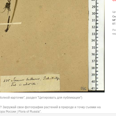
Ци
Се
МГ
07
Ре
ка
олной карточке", раздел "Цитировать для публикации")
? Загружай свои фотографии растений в природе и точку съемки на
ра России | Flora of Russia".