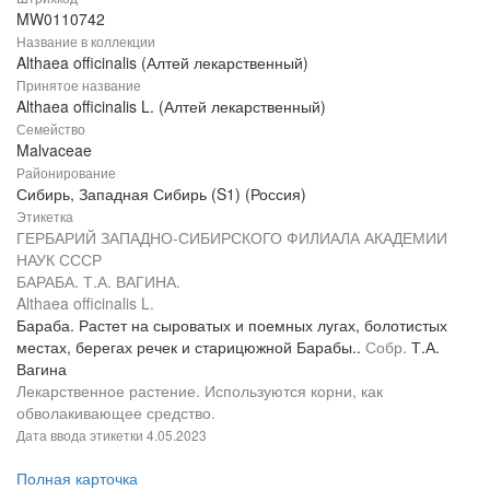
MW0110742
Название в коллекции
Althaea officinalis (Алтей лекарственный)
Принятое название
Althaea officinalis L. (Алтей лекарственный)
Семейство
Malvaceae
Районирование
Сибирь, Западная Сибирь (S1) (Россия)
Этикетка
ГЕРБАРИЙ ЗАПАДНО-СИБИРСКОГО ФИЛИАЛА АКАДЕМИИ
НАУК СССР
БАРАБА. Т.А. ВАГИНА.
Althaea officinalis L.
Бараба. Растет на сыроватых и поемных лугах, болотистых
местах, берегах речек и старицюжной Барабы..
Собр.
Т.А.
Вагина
Лекарственное растение. Используются корни, как
обволакивающее средство.
Дата ввода этикетки
4.05.2023
Полная карточка