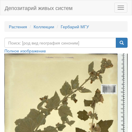
Депозитарий живых систем
Навиг
Растения
Коллекции
Гербарий МГУ
Полное изображение