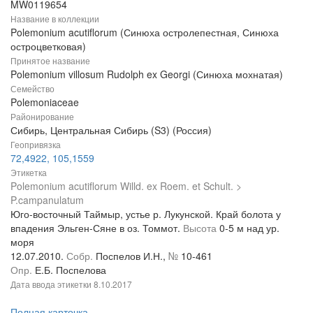
MW0119654
Название в коллекции
Polemonium acutiflorum (Синюха остролепестная, Синюха
остроцветковая)
Принятое название
Polemonium villosum Rudolph ex Georgi (Синюха мохнатая)
Семейство
Polemoniaceae
Районирование
Сибирь, Центральная Сибирь (S3) (Россия)
Геопривязка
72,4922, 105,1559
Этикетка
Polemonium acutiflorum Willd. ex Roem. et Schult. >
P.campanulatum
Юго-восточный Таймыр, устье р. Лукунской. Край болота у
впадения Эльген-Сяне в оз. Томмот.
Высота
0-5 м над ур.
моря
12.07.2010.
Собр.
Поспелов И.Н.,
№
10-461
Опр.
Е.Б. Поспелова
Дата ввода этикетки
8.10.2017
Полная карточка