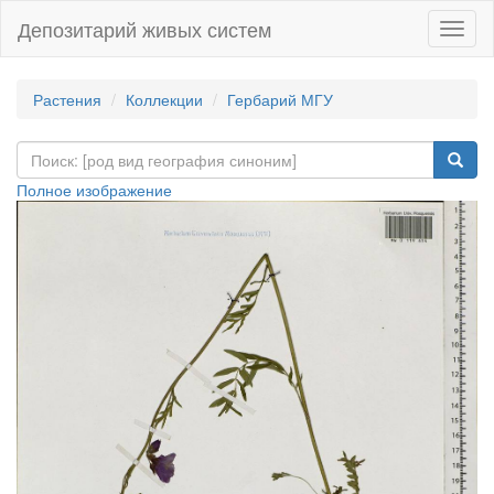
Депозитарий живых систем
Навиг
Растения
Коллекции
Гербарий МГУ
Полное изображение