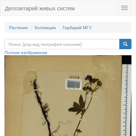
Депозитарий живых систем
Навиг
Растения
Коллекции
Гербарий МГУ
Полное изображение