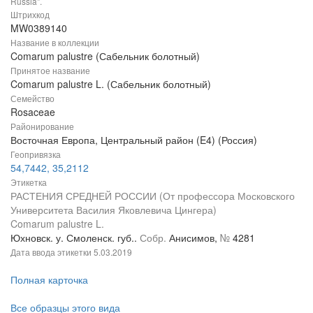
Russia".
Штрихкод
MW0389140
Название в коллекции
Comarum palustre (Сабельник болотный)
Принятое название
Comarum palustre L. (Сабельник болотный)
Семейство
Rosaceae
Районирование
Восточная Европа, Центральный район (E4) (Россия)
Геопривязка
54,7442, 35,2112
Этикетка
РАСТЕНИЯ СРЕДНЕЙ РОССИИ (От профессора Московского
Университета Василия Яковлевича Цингера)
Comarum palustre L.
Юхновск. у. Смоленск. губ..
Собр.
Анисимов,
№
4281
Дата ввода этикетки
5.03.2019
Полная карточка
Все образцы этого вида