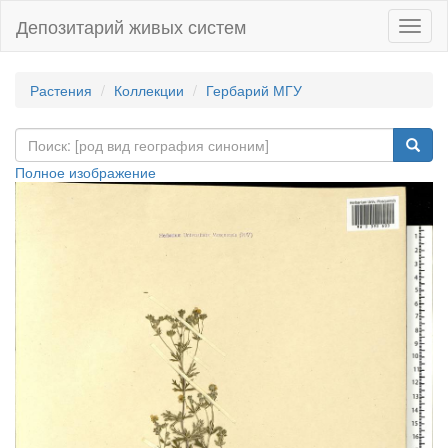
Депозитарий живых систем
Навиг
Растения
Коллекции
Гербарий МГУ
Полное изображение