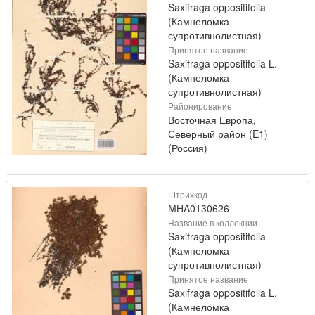
Saxifraga oppositifolia
(Камнеломка
супротивнолистная)
Принятое название
Saxifraga oppositifolia L.
(Камнеломка
супротивнолистная)
Районирование
Восточная Европа,
Северный район (E1)
(Россия)
Штрихкод
MHA0130626
Название в коллекции
Saxifraga oppositifolia
(Камнеломка
супротивнолистная)
Принятое название
Saxifraga oppositifolia L.
(Камнеломка