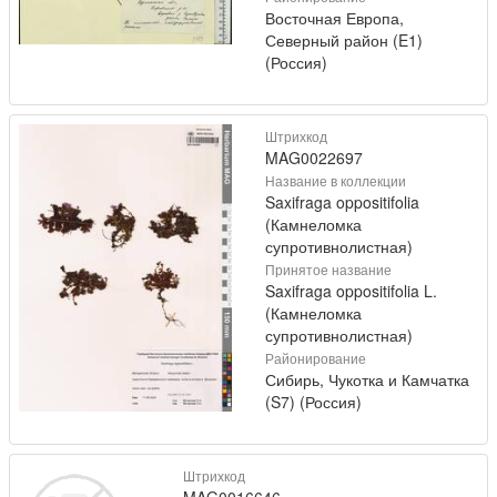
Восточная Европа,
Северный район (E1)
(Россия)
Штрихкод
MAG0022697
Название в коллекции
Saxifraga oppositifolia
(Камнеломка
супротивнолистная)
Принятое название
Saxifraga oppositifolia L.
(Камнеломка
супротивнолистная)
Районирование
Сибирь, Чукотка и Камчатка
(S7) (Россия)
Штрихкод
MAG0016646