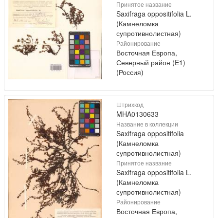
Принятое название
Saxifraga oppositifolia L.
(Камнеломка
супротивнолистная)
Районирование
Восточная Европа,
Северный район (E1)
(Россия)
Штрихкод
MHA0130633
Название в коллекции
Saxifraga oppositifolia
(Камнеломка
супротивнолистная)
Принятое название
Saxifraga oppositifolia L.
(Камнеломка
супротивнолистная)
Районирование
Восточная Европа,