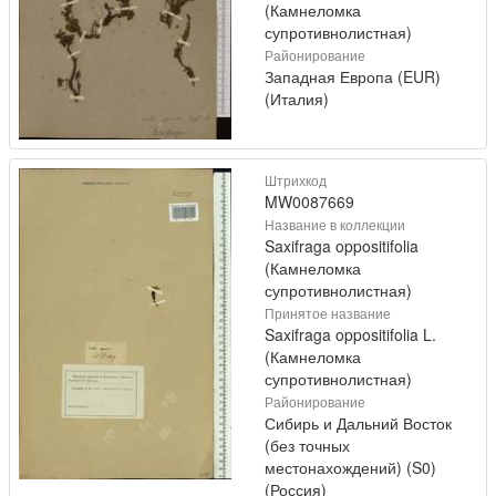
(Камнеломка
супротивнолистная)
Районирование
Западная Европа (EUR)
(Италия)
Штрихкод
MW0087669
Название в коллекции
Saxifraga oppositifolia
(Камнеломка
супротивнолистная)
Принятое название
Saxifraga oppositifolia L.
(Камнеломка
супротивнолистная)
Районирование
Сибирь и Дальний Восток
(без точных
местонахождений) (S0)
(Россия)