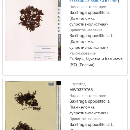
связанные записи в GBIF
)
Название в коллекции
Saxifraga oppositifolia
(Камнеломка
супротивнолистная)
Принятое название
Saxifraga oppositifolia L.
(Камнеломка
супротивнолистная)
Районирование
Сибирь, Чукотка и Камчатка
(S7) (Россия)
Штрихкод
MW0379763
Название в коллекции
Saxifraga oppositifolia
(Камнеломка
супротивнолистная)
Принятое название
Saxifraga oppositifolia L.
(Камнеломка