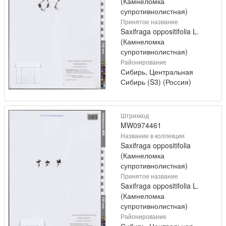
(Камнеломка
супротивнолистная)
Принятое название
Saxifraga oppositifolia L.
(Камнеломка
супротивнолистная)
Районирование
Сибирь, Центральная
Сибирь (S3) (Россия)
Штрихкод
MW0974461
Название в коллекции
Saxifraga oppositifolia
(Камнеломка
супротивнолистная)
Принятое название
Saxifraga oppositifolia L.
(Камнеломка
супротивнолистная)
Районирование
Сибирь, Центральная