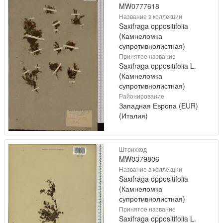
MW0777618
Название в коллекции
Saxifraga oppositifolia
(Камнеломка
супротивнолистная)
Принятое название
Saxifraga oppositifolia L.
(Камнеломка
супротивнолистная)
Районирование
Западная Европа (EUR)
(Италия)
Штрихкод
MW0379806
Название в коллекции
Saxifraga oppositifolia
(Камнеломка
супротивнолистная)
Принятое название
Saxifraga oppositifolia L.