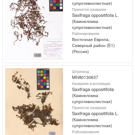
супротивнолистная)
Принятое название
Saxifraga oppositifolia L.
(Камнеломка
супротивнолистная)
Районирование
Восточная Европа,
Северный район (E1)
(Россия)
Штрихкод
MHA0130637
Название в коллекции
Saxifraga oppositifolia
(Камнеломка
супротивнолистная)
Принятое название
Saxifraga oppositifolia L.
(Камнеломка
супротивнолистная)
Районирование