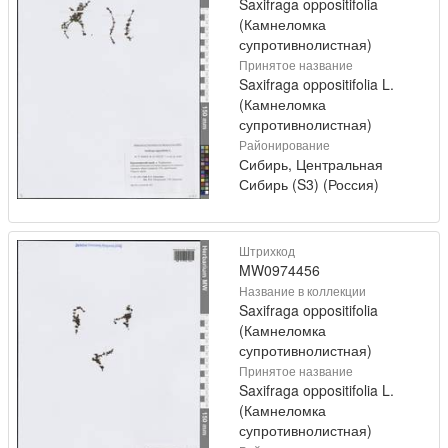
Saxifraga oppositifolia
(Камнеломка
супротивнолистная)
Принятое название
Saxifraga oppositifolia L.
(Камнеломка
супротивнолистная)
Районирование
Сибирь, Центральная
Сибирь (S3) (Россия)
Штрихкод
MW0974456
Название в коллекции
Saxifraga oppositifolia
(Камнеломка
супротивнолистная)
Принятое название
Saxifraga oppositifolia L.
(Камнеломка
супротивнолистная)