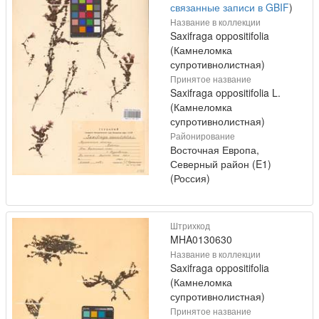
связанные записи в GBIF
)
Название в коллекции
Saxifraga oppositifolia
(Камнеломка
супротивнолистная)
Принятое название
Saxifraga oppositifolia L.
(Камнеломка
супротивнолистная)
Районирование
Восточная Европа,
Северный район (E1)
(Россия)
Штрихкод
MHA0130630
Название в коллекции
Saxifraga oppositifolia
(Камнеломка
супротивнолистная)
Принятое название