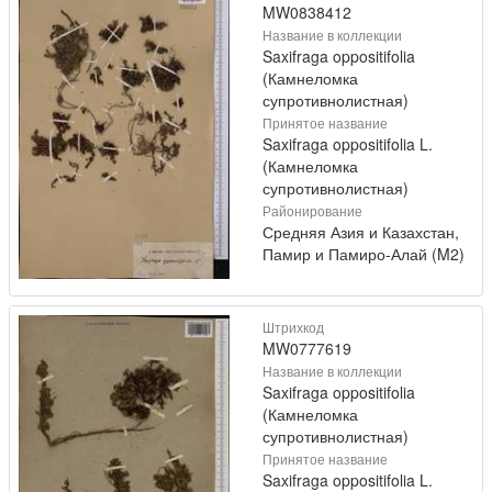
MW0838412
Название в коллекции
Saxifraga oppositifolia
(Камнеломка
супротивнолистная)
Принятое название
Saxifraga oppositifolia L.
(Камнеломка
супротивнолистная)
Районирование
Средняя Азия и Казахстан,
Памир и Памиро-Алай (M2)
Штрихкод
MW0777619
Название в коллекции
Saxifraga oppositifolia
(Камнеломка
супротивнолистная)
Принятое название
Saxifraga oppositifolia L.