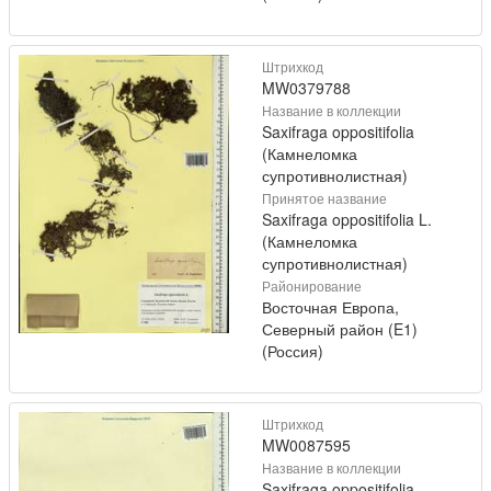
Штрихкод
MW0379788
Название в коллекции
Saxifraga oppositifolia
(Камнеломка
супротивнолистная)
Принятое название
Saxifraga oppositifolia L.
(Камнеломка
супротивнолистная)
Районирование
Восточная Европа,
Северный район (E1)
(Россия)
Штрихкод
MW0087595
Название в коллекции
Saxifraga oppositifolia