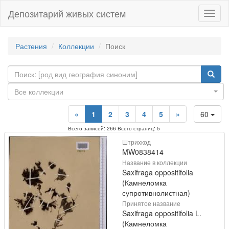
Депозитарий живых систем
Навиг
Растения
Коллекции
Поиск
Все коллекции
«
1
2
3
4
5
»
60
Всего записей: 266 Всего страниц: 5
Штрихкод
MW0838414
Название в коллекции
Saxifraga oppositifolia
(Камнеломка
супротивнолистная)
Принятое название
Saxifraga oppositifolia L.
(Камнеломка