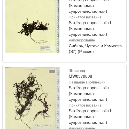
(Камнеломка
супротивнолистная)
Принятое название
Saxifraga oppositifolia L.
(Камнеломка
супротивнолистная)
Районирование
Сибирь, Чукотка и Камчатка
(S7) (Россия)
Штрихкод
MW0379808
Название в коллекции
Saxifraga oppositifolia
(Камнеломка
супротивнолистная)
Принятое название
Saxifraga oppositifolia L.
(Камнеломка
супротивнолистная)
Районирование