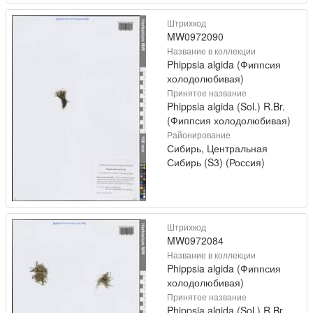
Штрихкод
MW0972090
Название в коллекции
Phippsia algida (Фиппсия
холодолюбивая)
Принятое название
Phippsia algida (Sol.) R.Br.
(Фиппсия холодолюбивая)
Районирование
Сибирь, Центральная
Сибирь (S3) (Россия)
Штрихкод
MW0972084
Название в коллекции
Phippsia algida (Фиппсия
холодолюбивая)
Принятое название
Phippsia algida (Sol.) R.Br.