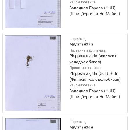
Районирование
Западная Европа (EUR)
(Шпицберген и Ян-Майен)
Штрихкод
MW0799270
Название в коллекции
Phippsia algida (Фиппсия
холодолюбивая)
Принятое название
Phippsia algida (Sol.) R.Br.
(Фиппсия холодолюбивая)
Районирование
Западная Европа (EUR)
(Шпицберген и Ян-Майен)
Штрихкод
MW0799269