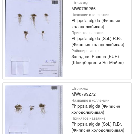
Штрихкод
MW0799266
Название в коллекции
Phippsia algida (Фиппсия
холодолюбивая)
Принятое название
Phippsia algida (Sol.) R.Br.
(Фиппсия холодолюбивая)
Районирование
Западная Европа (EUR)
(Шпицберген и Ян-Майен)
Штрихкод
MW0799272
Название в коллекции
Phippsia algida (Фиппсия
холодолюбивая)
Принятое название
Phippsia algida (Sol.) R.Br.
(Фиппсия холодолюбивая)