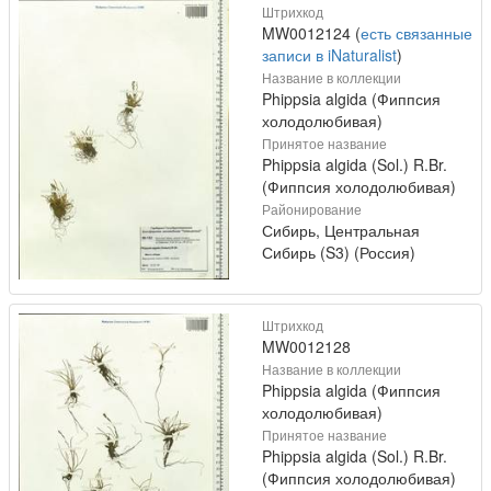
Штрихкод
MW0012124 (
есть связанные
записи в iNaturalist
)
Название в коллекции
Phippsia algida (Фиппсия
холодолюбивая)
Принятое название
Phippsia algida (Sol.) R.Br.
(Фиппсия холодолюбивая)
Районирование
Сибирь, Центральная
Сибирь (S3) (Россия)
Штрихкод
MW0012128
Название в коллекции
Phippsia algida (Фиппсия
холодолюбивая)
Принятое название
Phippsia algida (Sol.) R.Br.
(Фиппсия холодолюбивая)