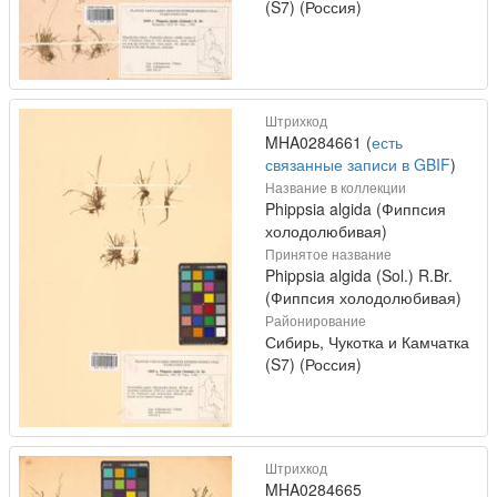
(S7) (Россия)
Штрихкод
MHA0284661 (
есть
связанные записи в GBIF
)
Название в коллекции
Phippsia algida (Фиппсия
холодолюбивая)
Принятое название
Phippsia algida (Sol.) R.Br.
(Фиппсия холодолюбивая)
Районирование
Сибирь, Чукотка и Камчатка
(S7) (Россия)
Штрихкод
MHA0284665