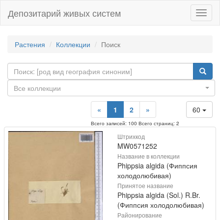
Депозитарий живых систем
Навиг
Растения
Коллекции
Поиск
Все коллекции
«
1
2
»
60
Всего записей: 100 Всего страниц: 2
Штрихкод
MW0571252
Название в коллекции
Phippsia algida (Фиппсия
холодолюбивая)
Принятое название
Phippsia algida (Sol.) R.Br.
(Фиппсия холодолюбивая)
Районирование