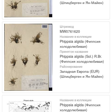
(Шпицберген и Ян-Майен)
Штрихкод
MW0761620
Название в коллекции
Phippsia algida (Фиппсия
холодолюбивая)
Принятое название
Phippsia algida (Sol.) R.Br.
(Фиппсия холодолюбивая)
Районирование
Западная Европа (EUR)
(Шпицберген и Ян-Майен)
Название в коллекции
Phippsia algida (Фиппсия
холодолюбивая)