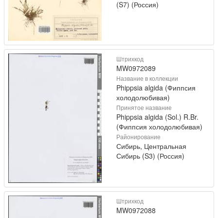
(S7) (Россия)
Штрихкод
MW0972089
Название в коллекции
Phippsia algida (Фиппсия
холодолюбивая)
Принятое название
Phippsia algida (Sol.) R.Br.
(Фиппсия холодолюбивая)
Районирование
Сибирь, Центральная
Сибирь (S3) (Россия)
Штрихкод
MW0972088