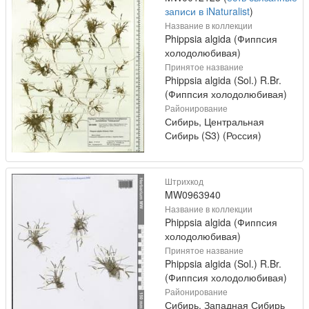
записи в iNaturalist
)
Название в коллекции
Phippsia algida (Фиппсия
холодолюбивая)
Принятое название
Phippsia algida (Sol.) R.Br.
(Фиппсия холодолюбивая)
Районирование
Сибирь, Центральная
Сибирь (S3) (Россия)
Штрихкод
MW0963940
Название в коллекции
Phippsia algida (Фиппсия
холодолюбивая)
Принятое название
Phippsia algida (Sol.) R.Br.
(Фиппсия холодолюбивая)
Районирование
Сибирь, Западная Сибирь