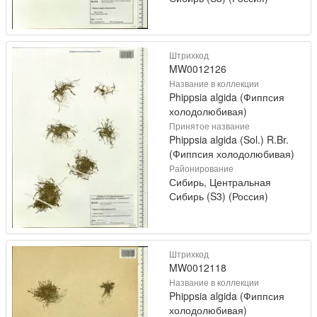
Штрихкод
MW0012126
Название в коллекции
Phippsia algida (Фиппсия
холодолюбивая)
Принятое название
Phippsia algida (Sol.) R.Br.
(Фиппсия холодолюбивая)
Районирование
Сибирь, Центральная
Сибирь (S3) (Россия)
Штрихкод
MW0012118
Название в коллекции
Phippsia algida (Фиппсия
холодолюбивая)