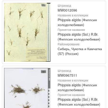
Штрихкод
MW0012096
Название в коллекции
Phippsia algida (Фиппсия
холодолюбивая)
Принятое название
Phippsia algida (Sol.) R.Br.
(Фиппсия холодолюбивая)
Районирование
Сибирь, Чукотка и Камчатка
(S7) (Россия)
Штрихкод
MW0967511
Название в коллекции
Phippsia algida (Фиппсия
холодолюбивая)
Принятое название
Phippsia algida (Sol.) R.Br.
(Фиппсия холодолюбивая)