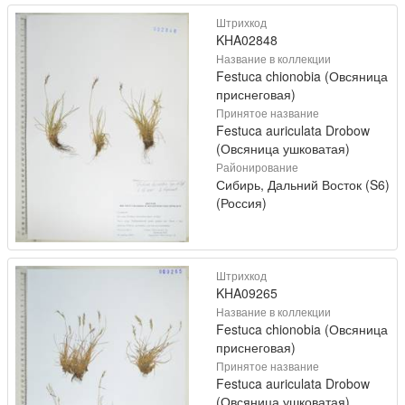
Штрихкод
KHA02848
Название в коллекции
Festuca chionobia (Овсяница
приснеговая)
Принятое название
Festuca auriculata Drobow
(Овсяница ушковатая)
Районирование
Сибирь, Дальний Восток (S6)
(Россия)
Штрихкод
KHA09265
Название в коллекции
Festuca chionobia (Овсяница
приснеговая)
Принятое название
Festuca auriculata Drobow
(Овсяница ушковатая)