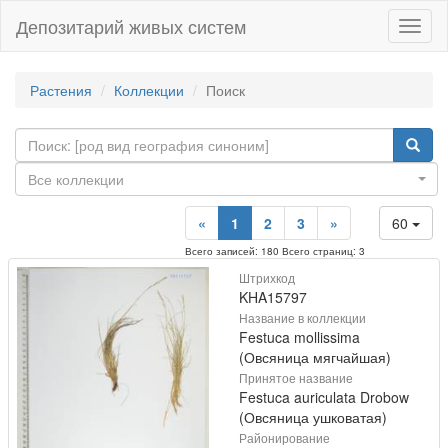
Депозитарий живых систем
Навиг
Растения
Коллекции
Поиск
Все коллекции
«
1
2
3
»
60
Всего записей: 180 Всего страниц: 3
Штрихкод
KHA15797
Название в коллекции
Festuca mollissima
(Овсяница мягчайшая)
Принятое название
Festuca auriculata Drobow
(Овсяница ушковатая)
Районирование