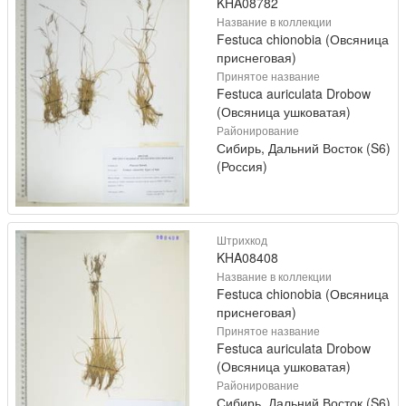
KHA08782
Название в коллекции
Festuca chionobia (Овсяница
приснеговая)
Принятое название
Festuca auriculata Drobow
(Овсяница ушковатая)
Районирование
Сибирь, Дальний Восток (S6)
(Россия)
Штрихкод
KHA08408
Название в коллекции
Festuca chionobia (Овсяница
приснеговая)
Принятое название
Festuca auriculata Drobow
(Овсяница ушковатая)
Районирование
Сибирь, Дальний Восток (S6)