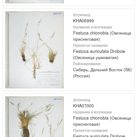
Штрихкод
KHA06999
Название в коллекции
Festuca chionobia (Овсяница
приснеговая)
Принятое название
Festuca auriculata Drobow
(Овсяница ушковатая)
Районирование
Сибирь, Дальний Восток (S6)
(Россия)
Штрихкод
KHA07000
Название в коллекции
Festuca chionobia (Овсяница
приснеговая)
Принятое название
Festuca auriculata Drobow