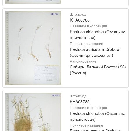
Штрихкод
KHA08786
Название в коллекции
Festuca chionobia (Овсяница
приснеговая)
Принятое название
Festuca auriculata Drobow
(Овсяница ушковатая)
Районирование
Сибирь, Дальний Восток (S6)
(Россия)
Штрихкод
KHA08785
Название в коллекции
Festuca chionobia (Овсяница
приснеговая)
Принятое название
Festuca auriculata Drobow