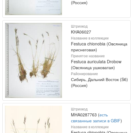
(Россия)
Штрихкод
KHA06027
Название в коллекции
Festuca chionobia (Овсяница
приснеговая)
Принятое название
Festuca auriculata Drobow
(Овсяница ушковатая)
Районирование
Сибирь, Дальний Восток (S6)
(Россия)
Штрихкод
MHA0287763 (
есть
связанные записи в GBIF
)
Название в коллекции
Festuca chionobia (Овсяница