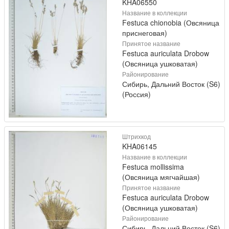
KHA06550
Название в коллекции
Festuca chionobia (Овсяница
приснеговая)
Принятое название
Festuca auriculata Drobow
(Овсяница ушковатая)
Районирование
Сибирь, Дальний Восток (S6)
(Россия)
Штрихкод
KHA06145
Название в коллекции
Festuca mollissima
(Овсяница мягчайшая)
Принятое название
Festuca auriculata Drobow
(Овсяница ушковатая)
Районирование
Сибирь, Дальний Восток (S6)