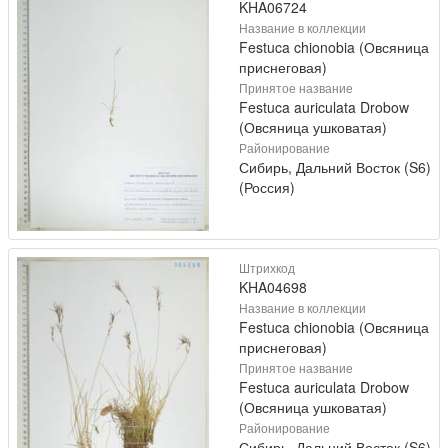
KHA06724
Название в коллекции
Festuca chionobia (Овсяница
приснеговая)
Принятое название
Festuca auriculata Drobow
(Овсяница ушковатая)
Районирование
Сибирь, Дальний Восток (S6)
(Россия)
Штрихкод
KHA04698
Название в коллекции
Festuca chionobia (Овсяница
приснеговая)
Принятое название
Festuca auriculata Drobow
(Овсяница ушковатая)
Районирование
Сибирь, Дальний Восток (S6)