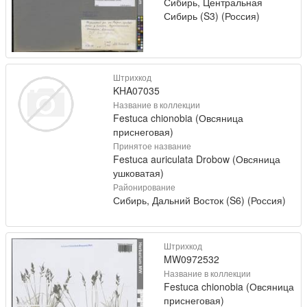
Сибирь, Центральная
Сибирь (S3) (Россия)
Штрихкод
KHA07035
Название в коллекции
Festuca chionobia (Овсяница
приснеговая)
Принятое название
Festuca auriculata Drobow (Овсяница
ушковатая)
Районирование
Сибирь, Дальний Восток (S6) (Россия)
Штрихкод
MW0972532
Название в коллекции
Festuca chionobia (Овсяница
приснеговая)