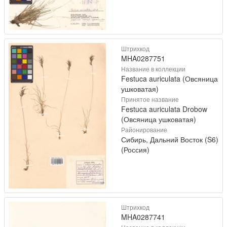
Штрихкод
MHA0287751
Название в коллекции
Festuca auriculata (Овсяница
ушковатая)
Принятое название
Festuca auriculata Drobow
(Овсяница ушковатая)
Районирование
Сибирь, Дальний Восток (S6)
(Россия)
Штрихкод
MHA0287741