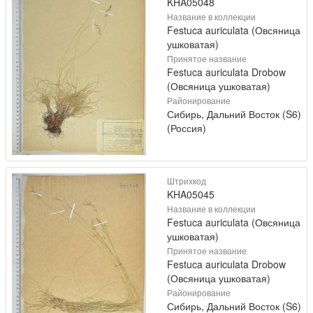
KHA05048
Название в коллекции
Festuca auriculata (Овсяница
ушковатая)
Принятое название
Festuca auriculata Drobow
(Овсяница ушковатая)
Районирование
Сибирь, Дальний Восток (S6)
(Россия)
Штрихкод
KHA05045
Название в коллекции
Festuca auriculata (Овсяница
ушковатая)
Принятое название
Festuca auriculata Drobow
(Овсяница ушковатая)
Районирование
Сибирь, Дальний Восток (S6)