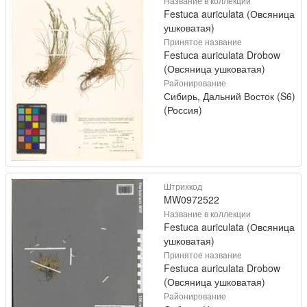
Название в коллекции
Festuca auriculata (Овсяница
ушковатая)
Принятое название
Festuca auriculata Drobow
(Овсяница ушковатая)
Районирование
Сибирь, Дальний Восток (S6)
(Россия)
Штрихкод
MW0972522
Название в коллекции
Festuca auriculata (Овсяница
ушковатая)
Принятое название
Festuca auriculata Drobow
(Овсяница ушковатая)
Районирование