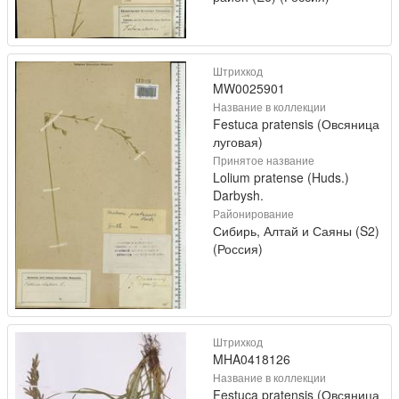
Штрихкод
MW0025901
Название в коллекции
Festuca pratensis (Овсяница
луговая)
Принятое название
Lolium pratense (Huds.)
Darbysh.
Районирование
Сибирь, Алтай и Саяны (S2)
(Россия)
Штрихкод
MHA0418126
Название в коллекции
Festuca pratensis (Овсяница