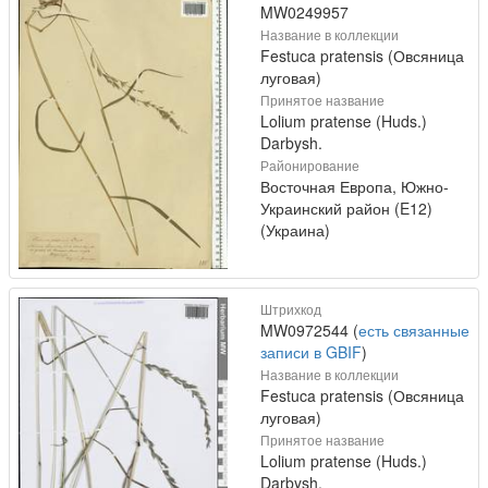
MW0249957
Название в коллекции
Festuca pratensis (Овсяница
луговая)
Принятое название
Lolium pratense (Huds.)
Darbysh.
Районирование
Восточная Европа, Южно-
Украинский район (E12)
(Украина)
Штрихкод
MW0972544 (
есть связанные
записи в GBIF
)
Название в коллекции
Festuca pratensis (Овсяница
луговая)
Принятое название
Lolium pratense (Huds.)
Darbysh.