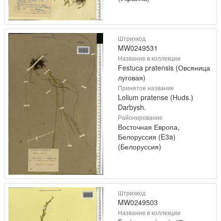
Штрихкод
MW0249531
Название в коллекции
Festuca pratensis (Овсяница
луговая)
Принятое название
Lolium pratense (Huds.)
Darbysh.
Районирование
Восточная Европа,
Белоруссия (E3a)
(Белоруссия)
Штрихкод
MW0249503
Название в коллекции