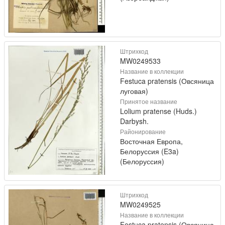
Штрихкод
MW0249533
Название в коллекции
Festuca pratensis (Овсяница
луговая)
Принятое название
Lolium pratense (Huds.)
Darbysh.
Районирование
Восточная Европа,
Белоруссия (E3a)
(Белоруссия)
Штрихкод
MW0249525
Название в коллекции
Festuca pratensis (Овсяница