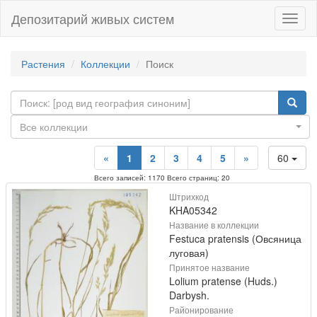
Депозитарий живых систем
Навиг
Растения
Коллекции
Поиск
Все коллекции
«
1
2
3
4
5
»
60
Всего записей: 1170 Всего страниц: 20
Штрихкод
KHA05342
Название в коллекции
Festuca pratensis (Овсяница
луговая)
Принятое название
Lolium pratense (Huds.)
Darbysh.
Районирование