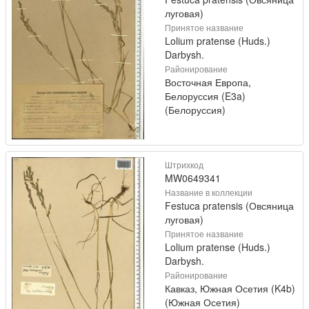
луговая)
Принятое название
Lolium pratense (Huds.)
Darbysh.
Районирование
Восточная Европа,
Белоруссия (E3a)
(Белоруссия)
Штрихкод
MW0649341
Название в коллекции
Festuca pratensis (Овсяница
луговая)
Принятое название
Lolium pratense (Huds.)
Darbysh.
Районирование
Кавказ, Южная Осетия (K4b)
(Южная Осетия)