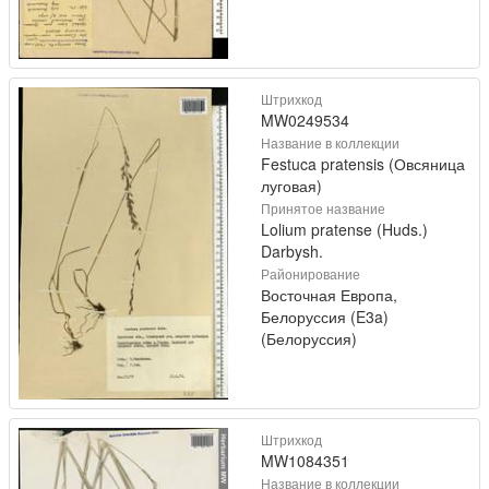
Штрихкод
MW0249534
Название в коллекции
Festuca pratensis (Овсяница
луговая)
Принятое название
Lolium pratense (Huds.)
Darbysh.
Районирование
Восточная Европа,
Белоруссия (E3a)
(Белоруссия)
Штрихкод
MW1084351
Название в коллекции