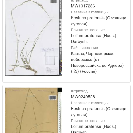
MW1017286
Название в коллекции
Festuca pratensis (Овсяница
луговая)
Принятое название
Lolium pratense (Huds.)
Darbysh.
Районирование
Кавказ, Черноморское
побережье (от
Новороссийска до Адлера)
(K3) (Россия)
Штрихкод
MW0249528
Название в коллекции
Festuca pratensis (Овсяница
луговая)
Принятое название
Lolium pratense (Huds.)
Darbysh.