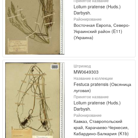
Принятое название
Lolium pratense (Huds.)
Darbysh.
Районирование
Восточная Европа, Северо-
Украинский район (E11)
(Украина)
Штрихкод
MW0649303
Название в коллекции
Festuca pratensis (Овсяница
луговая)
Принятое название
Lolium pratense (Huds.)
Darbysh.
Районирование
Кавказ, Ставропольский
край, Карачаево-Черкесия,
Кабардино-Балкария (K1b)