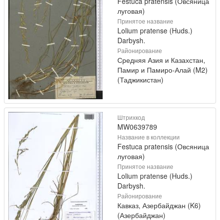
Festuca pratensis (Овсяница
луговая)
Принятое название
Lolium pratense (Huds.)
Darbysh.
Районирование
Средняя Азия и Казахстан,
Памир и Памиро-Алай (M2)
(Таджикистан)
Штрихкод
MW0639789
Название в коллекции
Festuca pratensis (Овсяница
луговая)
Принятое название
Lolium pratense (Huds.)
Darbysh.
Районирование
Кавказ, Азербайджан (K6)
(Азербайджан)