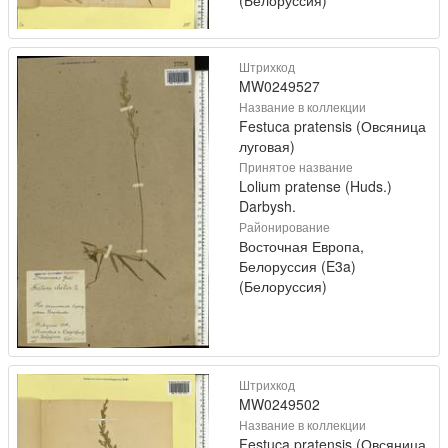
Штрихкод
MW0249527
Название в коллекции
Festuca pratensis (Овсяница
луговая)
Принятое название
Lolium pratense (Huds.)
Darbysh.
Районирование
Восточная Европа,
Белоруссия (E3a)
(Белоруссия)
Штрихкод
MW0249502
Название в коллекции
Festuca pratensis (Овсяница