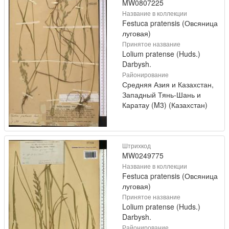
MW0807225
Название в коллекции
Festuca pratensis (Овсяница
луговая)
Принятое название
Lolium pratense (Huds.)
Darbysh.
Районирование
Средняя Азия и Казахстан,
Западный Тянь-Шань и
Каратау (M3) (Казахстан)
Штрихкод
MW0249775
Название в коллекции
Festuca pratensis (Овсяница
луговая)
Принятое название
Lolium pratense (Huds.)
Darbysh.
Районирование