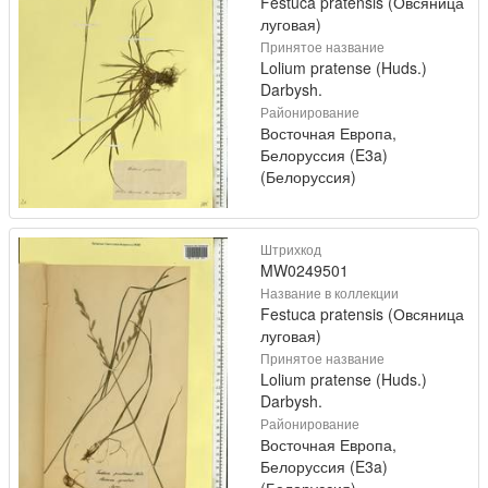
Festuca pratensis (Овсяница
луговая)
Принятое название
Lolium pratense (Huds.)
Darbysh.
Районирование
Восточная Европа,
Белоруссия (E3a)
(Белоруссия)
Штрихкод
MW0249501
Название в коллекции
Festuca pratensis (Овсяница
луговая)
Принятое название
Lolium pratense (Huds.)
Darbysh.
Районирование
Восточная Европа,
Белоруссия (E3a)
(Белоруссия)