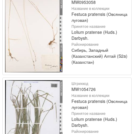
MW0953058
Название в коллекции
Festuca pratensis (Овсяница
луговая)
Принятое название
Lolium pratense (Huds.)
Darbysh.
Районирование
Сибирь, Западный
(Казахстанский) Алтай (S2a)
(Казахстан)
Штрихкод
MW1054726
Название в коллекции
Festuca pratensis (Овсяница
луговая)
Принятое название
Lolium pratense (Huds.)
Darbysh.
Районирование