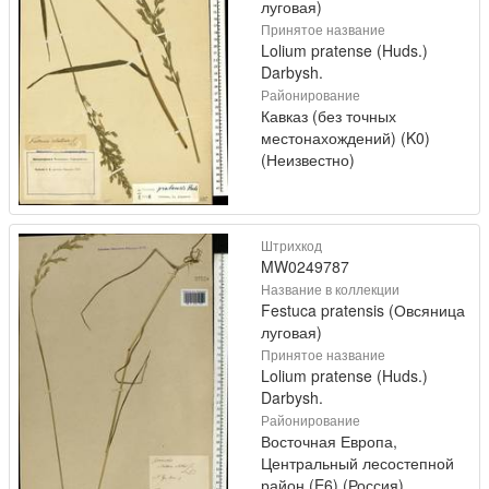
луговая)
Принятое название
Lolium pratense (Huds.)
Darbysh.
Районирование
Кавказ (без точных
местонахождений) (K0)
(Неизвестно)
Штрихкод
MW0249787
Название в коллекции
Festuca pratensis (Овсяница
луговая)
Принятое название
Lolium pratense (Huds.)
Darbysh.
Районирование
Восточная Европа,
Центральный лесостепной
район (E6) (Россия)