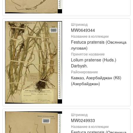
Штрихкод
MW0649344
Название в коллекции
Festuca pratensis (Овсяница
луговая)
Принятое название
Lolium pratense (Huds.)
Darbysh.
Районирование
Кавказ, Азербайджан (K6)
(Азербайджан)
Штрихкод
MW0249933
Название в коллекции
Festuca pratensis (Овсяница