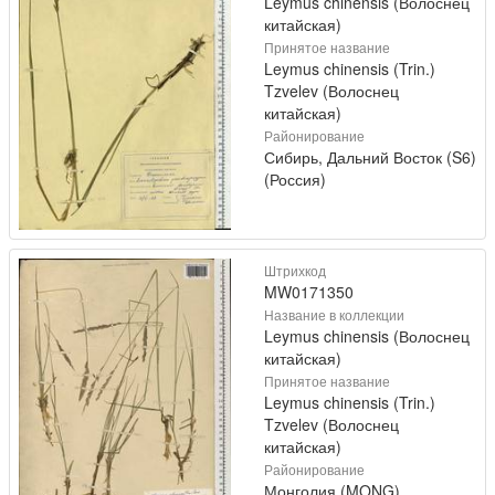
Leymus chinensis (Волоснец
китайская)
Принятое название
Leymus chinensis (Trin.)
Tzvelev (Волоснец
китайская)
Районирование
Сибирь, Дальний Восток (S6)
(Россия)
Штрихкод
MW0171350
Название в коллекции
Leymus chinensis (Волоснец
китайская)
Принятое название
Leymus chinensis (Trin.)
Tzvelev (Волоснец
китайская)
Районирование
Монголия (MONG)