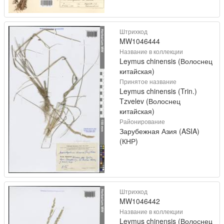
Штрихкод
MW1046444
Название в коллекции
Leymus chinensis (Волоснец
китайская)
Принятое название
Leymus chinensis (Trin.)
Tzvelev (Волоснец
китайская)
Районирование
Зарубежная Азия (ASIA)
(КНР)
Штрихкод
MW1046442
Название в коллекции
Leymus chinensis (Волоснец