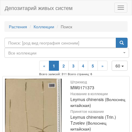
Депозитарий живых систем
Навиг
Растения
Коллекции
Поиск
Все коллекции
«
1
2
3
4
5
»
60
Всего записей: 311 Всего страниц: 6
Штрихкод
MW0171373
Название в коллекции
Leymus chinensis (Волоснец
китайская)
Принятое название
Leymus chinensis (Trin.)
Tzvelev (Волоснец
китайская)