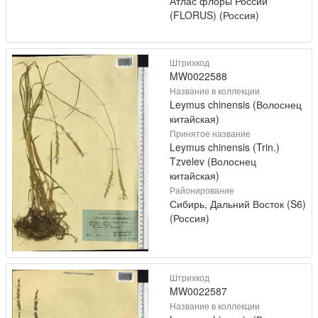
Атлас флоры России
(FLORUS) (Россия)
Штрихкод
MW0022588
Название в коллекции
Leymus chinensis (Волоснец
китайская)
Принятое название
Leymus chinensis (Trin.)
Tzvelev (Волоснец
китайская)
Районирование
Сибирь, Дальний Восток (S6)
(Россия)
Штрихкод
MW0022587
Название в коллекции