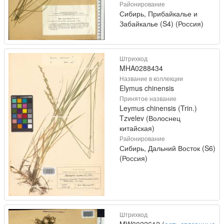
Районирование
Сибирь, Прибайкалье и
Забайкалье (S4) (Россия)
Штрихкод
MHA0288434
Название в коллекции
Elymus chinensis
Принятое название
Leymus chinensis (Trin.)
Tzvelev (Волоснец
китайская)
Районирование
Сибирь, Дальний Восток (S6)
(Россия)
Штрихкод
MW0022612 (
есть связанные