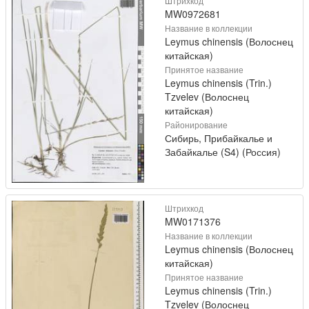
Штрихкод
MW0972681
Название в коллекции
Leymus chinensis (Волоснец
китайская)
Принятое название
Leymus chinensis (Trin.)
Tzvelev (Волоснец
китайская)
Районирование
Сибирь, Прибайкалье и
Забайкалье (S4) (Россия)
Штрихкод
MW0171376
Название в коллекции
Leymus chinensis (Волоснец
китайская)
Принятое название
Leymus chinensis (Trin.)
Tzvelev (Волоснец