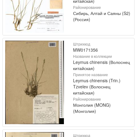
китайская)
Районирование
Сибирь, Алтай и Саяны (S2)
(Россия)
Штрихкод
MW0171356
Название в коллекции
Leymus chinensis (Волоснец
китайская)
Принятое название
Leymus chinensis (Trin.)
Tzvelev (Волоснец
китайская)
Районирование
Монголия (MONG)
(Монголия)
Штрихкод