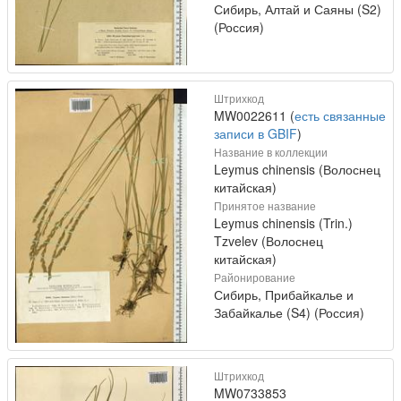
Сибирь, Алтай и Саяны (S2)
(Россия)
Штрихкод
MW0022611 (
есть связанные
записи в GBIF
)
Название в коллекции
Leymus chinensis (Волоснец
китайская)
Принятое название
Leymus chinensis (Trin.)
Tzvelev (Волоснец
китайская)
Районирование
Сибирь, Прибайкалье и
Забайкалье (S4) (Россия)
Штрихкод
MW0733853