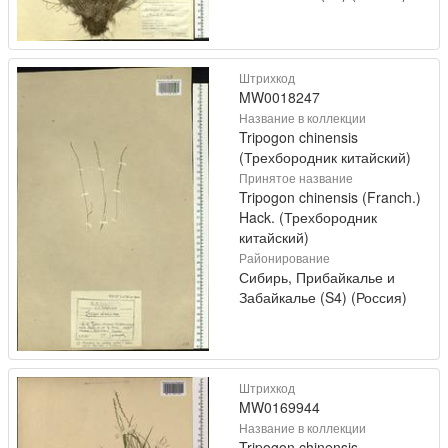
Штрихкод
MW0018247
Название в коллекции
Tripogon chinensis
(Трехбородник китайский)
Принятое название
Tripogon chinensis (Franch.)
Hack. (Трехбородник
китайский)
Районирование
Сибирь, Прибайкалье и
Забайкалье (S4) (Россия)
Штрихкод
MW0169944
Название в коллекции
Tripogon chinensis