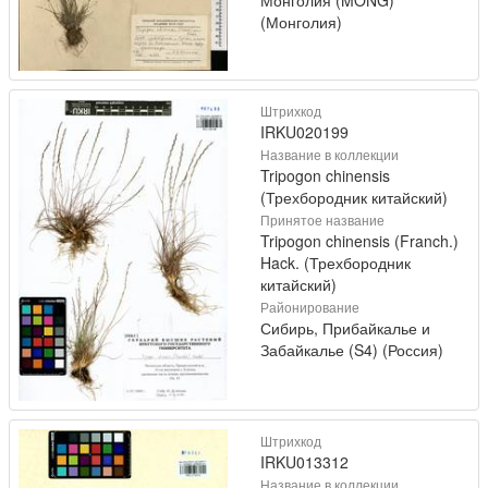
Монголия (MONG)
(Монголия)
Штрихкод
IRKU020199
Название в коллекции
Tripogon chinensis
(Трехбородник китайский)
Принятое название
Tripogon chinensis (Franch.)
Hack. (Трехбородник
китайский)
Районирование
Сибирь, Прибайкалье и
Забайкалье (S4) (Россия)
Штрихкод
IRKU013312
Название в коллекции