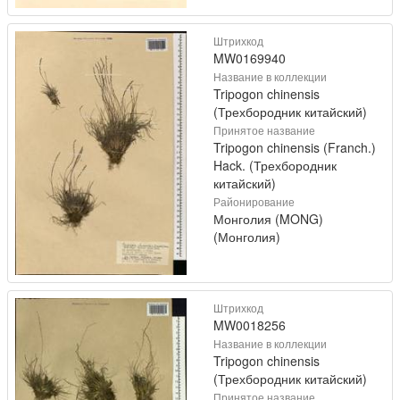
Штрихкод
MW0169940
Название в коллекции
Tripogon chinensis
(Трехбородник китайский)
Принятое название
Tripogon chinensis (Franch.)
Hack. (Трехбородник
китайский)
Районирование
Монголия (MONG)
(Монголия)
Штрихкод
MW0018256
Название в коллекции
Tripogon chinensis
(Трехбородник китайский)
Принятое название