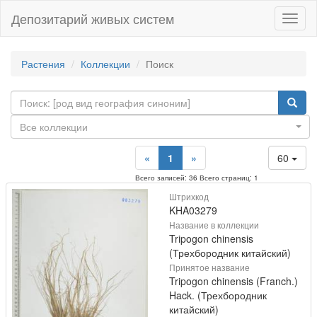
Депозитарий живых систем
Навиг
Растения
Коллекции
Поиск
Все коллекции
«
1
»
60
Всего записей: 36 Всего страниц: 1
Штрихкод
KHA03279
Название в коллекции
Tripogon chinensis
(Трехбородник китайский)
Принятое название
Tripogon chinensis (Franch.)
Hack. (Трехбородник
китайский)