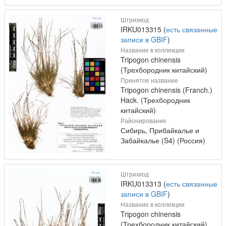
Штрихкод
IRKU013315 (
есть связанные
записи в GBIF
)
Название в коллекции
Tripogon chinensis
(Трехбородник китайский)
Принятое название
Tripogon chinensis (Franch.)
Hack. (Трехбородник
китайский)
Районирование
Сибирь, Прибайкалье и
Забайкалье (S4) (Россия)
Штрихкод
IRKU013313 (
есть связанные
записи в GBIF
)
Название в коллекции
Tripogon chinensis
(Трехбородник китайский)