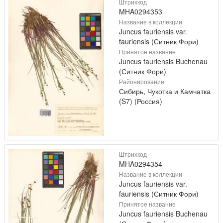
Штрихкод
MHA0294353
Название в коллекции
Juncus fauriensis var.
fauriensis (Ситник Фори)
Принятое название
Juncus fauriensis Buchenau
(Ситник Фори)
Районирование
Сибирь, Чукотка и Камчатка
(S7) (Россия)
Штрихкод
MHA0294354
Название в коллекции
Juncus fauriensis var.
fauriensis (Ситник Фори)
Принятое название
Juncus fauriensis Buchenau