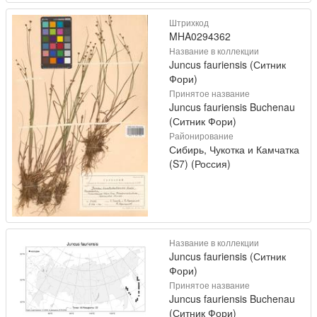
Штрихкод
MHA0294362
Название в коллекции
Juncus fauriensis (Ситник
Фори)
Принятое название
Juncus fauriensis Buchenau
(Ситник Фори)
Районирование
Сибирь, Чукотка и Камчатка
(S7) (Россия)
Название в коллекции
Juncus fauriensis (Ситник
Фори)
Принятое название
Juncus fauriensis Buchenau
(Ситник Фори)