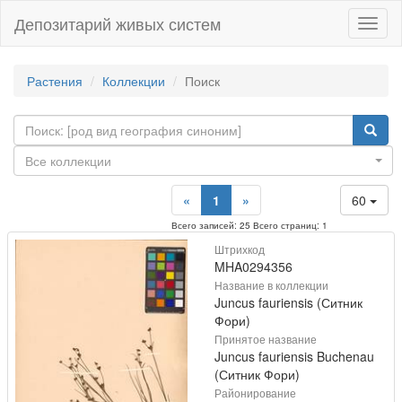
Депозитарий живых систем
Навиг
Растения
Коллекции
Поиск
Все коллекции
«
1
»
60
Всего записей: 25 Всего страниц: 1
Штрихкод
MHA0294356
Название в коллекции
Juncus fauriensis (Ситник
Фори)
Принятое название
Juncus fauriensis Buchenau
(Ситник Фори)
Районирование