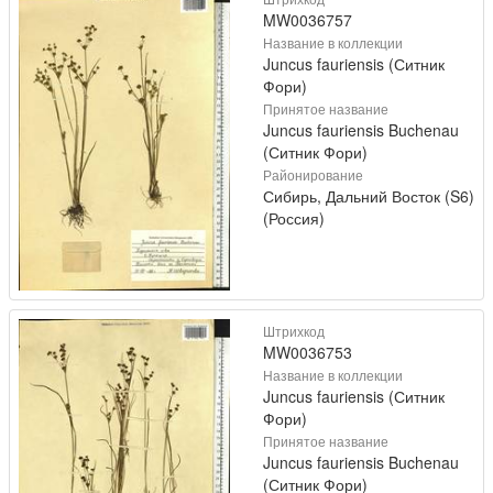
MW0036757
Название в коллекции
Juncus fauriensis (Ситник
Фори)
Принятое название
Juncus fauriensis Buchenau
(Ситник Фори)
Районирование
Сибирь, Дальний Восток (S6)
(Россия)
Штрихкод
MW0036753
Название в коллекции
Juncus fauriensis (Ситник
Фори)
Принятое название
Juncus fauriensis Buchenau
(Ситник Фори)