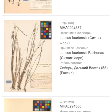
Штрихкод
MHA0294357
Название в коллекции
Juncus fauriensis (Ситник
Фори)
Принятое название
Juncus fauriensis Buchenau
(Ситник Фори)
Районирование
Сибирь, Дальний Восток (S6)
(Россия)
Штрихкод
MHA0294366
Название в коллекции