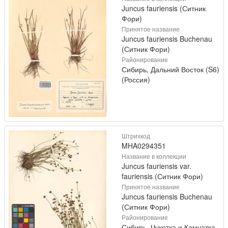
Juncus fauriensis (Ситник
Фори)
Принятое название
Juncus fauriensis Buchenau
(Ситник Фори)
Районирование
Сибирь, Дальний Восток (S6)
(Россия)
Штрихкод
MHA0294351
Название в коллекции
Juncus fauriensis var.
fauriensis (Ситник Фори)
Принятое название
Juncus fauriensis Buchenau
(Ситник Фори)
Районирование
Сибирь, Чукотка и Камчатка