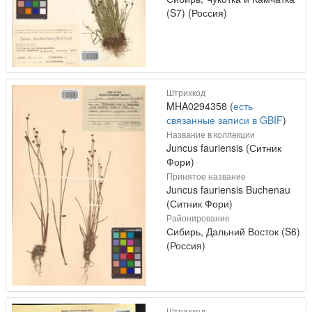
(S7) (Россия)
Штрихкод
MHA0294358 (
есть
связанные записи в GBIF
)
Название в коллекции
Juncus fauriensis (Ситник
Фори)
Принятое название
Juncus fauriensis Buchenau
(Ситник Фори)
Районирование
Сибирь, Дальний Восток (S6)
(Россия)
Штрихкод