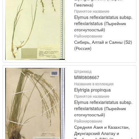
Гмелина)
Принятое название
Elymus reflexiaristatus subsp.
reflexiaristatus (Пырейник
отогнутоостый)
Районирование
Сибирь, Алтай и Саяны (S2)
(Россия)
Штрихкод
MW0808667
Название в коллекции
Elytrigia propinqua
Принятое название
Elymus reflexiaristatus subsp.
reflexiaristatus (Пырейник
отогнутоостый)
Районирование
Средняя Азия и Казахстан,
Джунгарский Алатау и