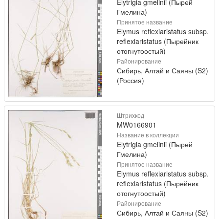
Elytrigia gmelinii (Пырей
Гмелина)
Принятое название
Elymus reflexiaristatus subsp.
reflexiaristatus (Пырейник
отогнутоостый)
Районирование
Сибирь, Алтай и Саяны (S2)
(Россия)
Штрихкод
MW0166901
Название в коллекции
Elytrigia gmelinii (Пырей
Гмелина)
Принятое название
Elymus reflexiaristatus subsp.
reflexiaristatus (Пырейник
отогнутоостый)
Районирование
Сибирь, Алтай и Саяны (S2)