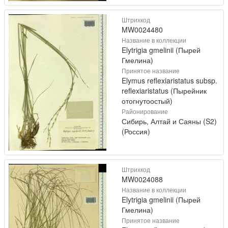
Штрихкод
MW0024480
Название в коллекции
Elytrigia gmelinii (Пырей
Гмелина)
Принятое название
Elymus reflexiaristatus subsp.
reflexiaristatus (Пырейник
отогнутоостый)
Районирование
Сибирь, Алтай и Саяны (S2)
(Россия)
Штрихкод
MW0024088
Название в коллекции
Elytrigia gmelinii (Пырей
Гмелина)
Принятое название