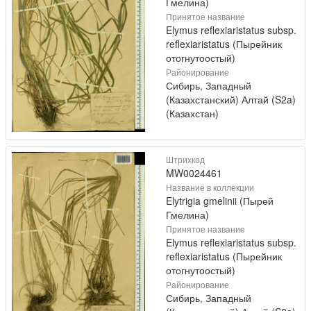
Гмелина)
Принятое название
Elymus reflexiaristatus subsp.
reflexiaristatus (Пырейник
отогнутоостый)
Районирование
Сибирь, Западный
(Казахстанский) Алтай (S2a)
(Казахстан)
Штрихкод
MW0024461
Название в коллекции
Elytrigia gmelinii (Пырей
Гмелина)
Принятое название
Elymus reflexiaristatus subsp.
reflexiaristatus (Пырейник
отогнутоостый)
Районирование
Сибирь, Западный