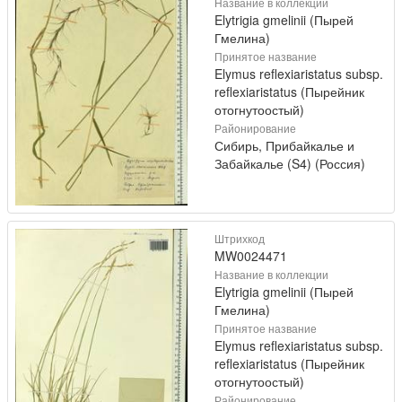
Название в коллекции
Elytrigia gmelinii (Пырей
Гмелина)
Принятое название
Elymus reflexiaristatus subsp.
reflexiaristatus (Пырейник
отогнутоостый)
Районирование
Сибирь, Прибайкалье и
Забайкалье (S4) (Россия)
Штрихкод
MW0024471
Название в коллекции
Elytrigia gmelinii (Пырей
Гмелина)
Принятое название
Elymus reflexiaristatus subsp.
reflexiaristatus (Пырейник
отогнутоостый)
Районирование