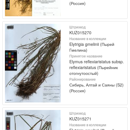
(Россия)
Штрихкод
KUZ015270
Название в коллекции
Elytrigia gmelinii (Пырей
Гмелина)
Принятое название
Elymus reflexiaristatus subsp.
reflexiaristatus (Пырейник
отогнутоостый)
Районирование
Сибирь, Алтай и Саяны (S2)
(Россия)
Штрихкод
KUZ015271
Название в коллекции