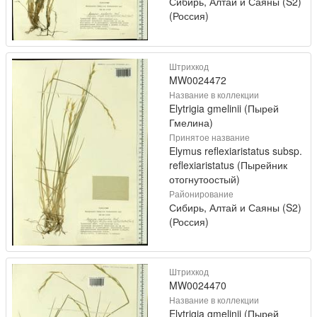
Сибирь, Алтай и Саяны (S2)
(Россия)
Штрихкод
MW0024472
Название в коллекции
Elytrigia gmelinii (Пырей
Гмелина)
Принятое название
Elymus reflexiaristatus subsp.
reflexiaristatus (Пырейник
отогнутоостый)
Районирование
Сибирь, Алтай и Саяны (S2)
(Россия)
Штрихкод
MW0024470
Название в коллекции
Elytrigia gmelinii (Пырей