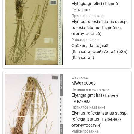
Elytrigia gmelinii (Пырей
Гмелина)
Принятое название
Elymus reflexiaristatus subsp.
reflexiaristatus (Пырейник
отогнутоостый)
Районирование
Сибирь, Западный
(Казахстанский) Алтай (S2a)
(Казахстан)
Штрихкод
MW0166905
Название в коллекции
Elytrigia gmelinii (Пырей
Гмелина)
Принятое название
Elymus reflexiaristatus subsp.
reflexiaristatus (Пырейник
отогнутоостый)
Районирование