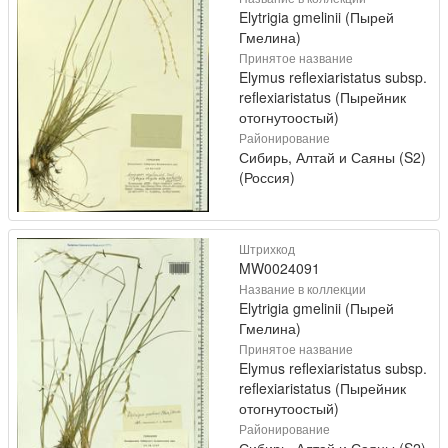
Elytrigia gmelinii (Пырей
Гмелина)
Принятое название
Elymus reflexiaristatus subsp.
reflexiaristatus (Пырейник
отогнутоостый)
Районирование
Сибирь, Алтай и Саяны (S2)
(Россия)
Штрихкод
MW0024091
Название в коллекции
Elytrigia gmelinii (Пырей
Гмелина)
Принятое название
Elymus reflexiaristatus subsp.
reflexiaristatus (Пырейник
отогнутоостый)
Районирование
Сибирь, Алтай и Саяны (S2)