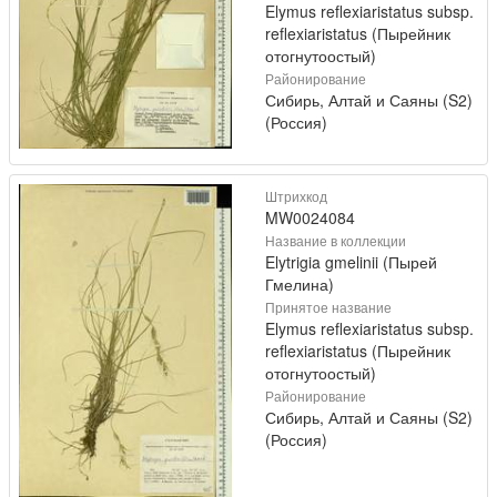
Elymus reflexiaristatus subsp.
reflexiaristatus (Пырейник
отогнутоостый)
Районирование
Сибирь, Алтай и Саяны (S2)
(Россия)
Штрихкод
MW0024084
Название в коллекции
Elytrigia gmelinii (Пырей
Гмелина)
Принятое название
Elymus reflexiaristatus subsp.
reflexiaristatus (Пырейник
отогнутоостый)
Районирование
Сибирь, Алтай и Саяны (S2)
(Россия)