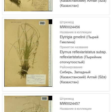
(Казахстанский) Алтай (S2a)
(Казахстан)
Штрихкод
MW0024456
Название в коллекции
Elytrigia gmelinii (Пырей
Гмелина)
Принятое название
Elymus reflexiaristatus subsp.
reflexiaristatus (Пырейник
отогнутоостый)
Районирование
Сибирь, Западный
(Казахстанский) Алтай (S2a)
(Казахстан)
Штрихкод
MW0024457
Название в коллекции