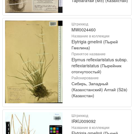
Тарбагатай (M5) (Казахстан)
Штрихкод
MW0024460
Название в коллекции
Elytrigia gmelinii (Пырей
Гмелина)
Принятое название
Elymus reflexiaristatus subsp.
reflexiaristatus (Пырейник
отогнутоостый)
Районирование
Сибирь, Западный
(Казахстанский) Алтай (S2a)
(Казахстан)
Штрихкод
IRKU009092
Название в коллекции
Elytrigia gmelinii (Пырей