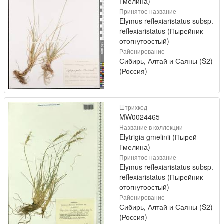
Гмелина)
Принятое название
Elymus reflexiaristatus subsp.
reflexiaristatus (Пырейник
отогнутоостый)
Районирование
Сибирь, Алтай и Саяны (S2)
(Россия)
Штрихкод
MW0024465
Название в коллекции
Elytrigia gmelinii (Пырей
Гмелина)
Принятое название
Elymus reflexiaristatus subsp.
reflexiaristatus (Пырейник
отогнутоостый)
Районирование
Сибирь, Алтай и Саяны (S2)
(Россия)