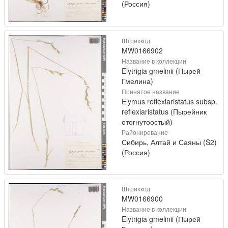
(Россия)
Штрихкод
MW0166902
Название в коллекции
Elytrigia gmelinii (Пырей
Гмелина)
Принятое название
Elymus reflexiaristatus subsp.
reflexiaristatus (Пырейник
отогнутоостый)
Районирование
Сибирь, Алтай и Саяны (S2)
(Россия)
Штрихкод
MW0166900
Название в коллекции
Elytrigia gmelinii (Пырей