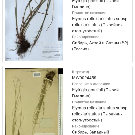
Elytrigia gmelinii (Пырей
Гмелина)
Принятое название
Elymus reflexiaristatus subsp.
reflexiaristatus (Пырейник
отогнутоостый)
Районирование
Сибирь, Алтай и Саяны (S2)
(Россия)
Штрихкод
MW0024459
Название в коллекции
Elytrigia gmelinii (Пырей
Гмелина)
Принятое название
Elymus reflexiaristatus subsp.
reflexiaristatus (Пырейник
отогнутоостый)
Районирование
Сибирь, Западный