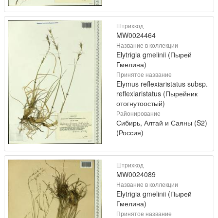
Штрихкод
MW0024464
Название в коллекции
Elytrigia gmelinii (Пырей
Гмелина)
Принятое название
Elymus reflexiaristatus subsp.
reflexiaristatus (Пырейник
отогнутоостый)
Районирование
Сибирь, Алтай и Саяны (S2)
(Россия)
Штрихкод
MW0024089
Название в коллекции
Elytrigia gmelinii (Пырей
Гмелина)
Принятое название