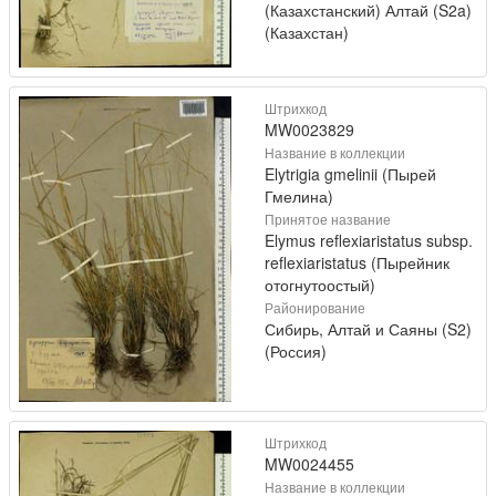
(Казахстанский) Алтай (S2a)
(Казахстан)
Штрихкод
MW0023829
Название в коллекции
Elytrigia gmelinii (Пырей
Гмелина)
Принятое название
Elymus reflexiaristatus subsp.
reflexiaristatus (Пырейник
отогнутоостый)
Районирование
Сибирь, Алтай и Саяны (S2)
(Россия)
Штрихкод
MW0024455
Название в коллекции