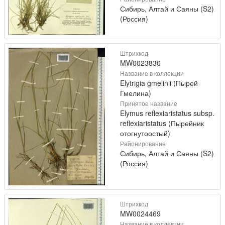
Сибирь, Алтай и Саяны (S2)
(Россия)
Штрихкод
MW0023830
Название в коллекции
Elytrigia gmelinii (Пырей
Гмелина)
Принятое название
Elymus reflexiaristatus subsp.
reflexiaristatus (Пырейник
отогнутоостый)
Районирование
Сибирь, Алтай и Саяны (S2)
(Россия)
Штрихкод
MW0024469
Название в коллекции