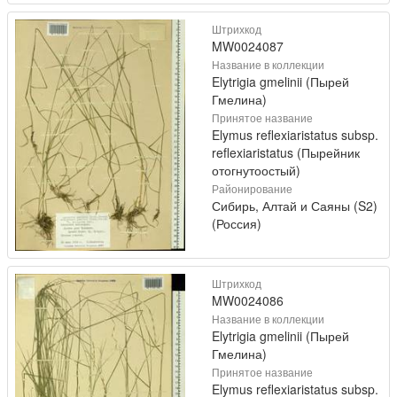
Штрихкод
MW0024087
Название в коллекции
Elytrigia gmelinii (Пырей
Гмелина)
Принятое название
Elymus reflexiaristatus subsp.
reflexiaristatus (Пырейник
отогнутоостый)
Районирование
Сибирь, Алтай и Саяны (S2)
(Россия)
Штрихкод
MW0024086
Название в коллекции
Elytrigia gmelinii (Пырей
Гмелина)
Принятое название
Elymus reflexiaristatus subsp.