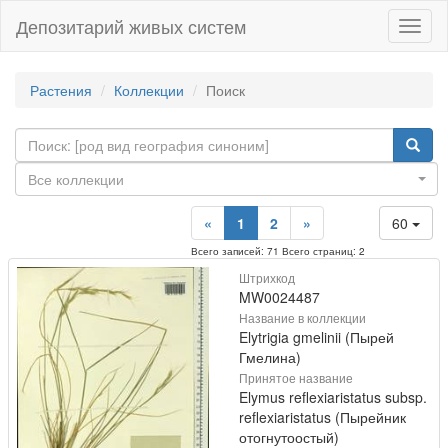
Депозитарий живых систем
Навиг
Растения
Коллекции
Поиск
Все коллекции
«
1
2
»
60
Всего записей: 71 Всего страниц: 2
Штрихкод
MW0024487
Название в коллекции
Elytrigia gmelinii (Пырей
Гмелина)
Принятое название
Elymus reflexiaristatus subsp.
reflexiaristatus (Пырейник
отогнутоостый)