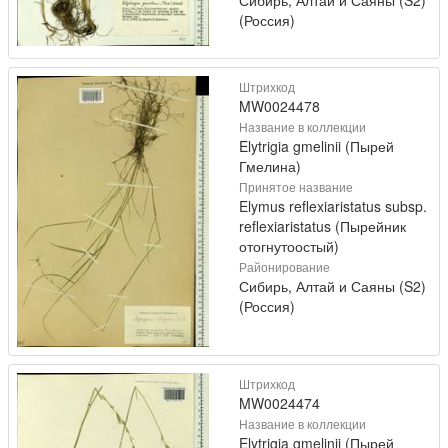
(Россия)
Штрихкод
MW0024478
Название в коллекции
Elytrigia gmelinii (Пырей
Гмелина)
Принятое название
Elymus reflexiaristatus subsp.
reflexiaristatus (Пырейник
отогнутоостый)
Районирование
Сибирь, Алтай и Саяны (S2)
(Россия)
Штрихкод
MW0024474
Название в коллекции
Elytrigia gmelinii (Пырей