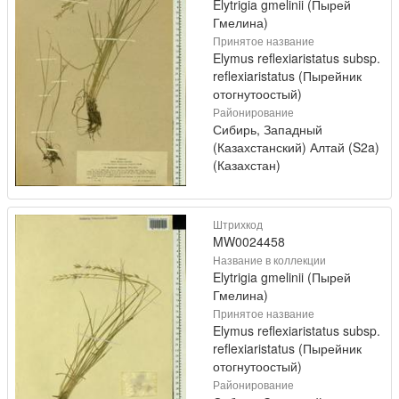
Elytrigia gmelinii (Пырей
Гмелина)
Принятое название
Elymus reflexiaristatus subsp.
reflexiaristatus (Пырейник
отогнутоостый)
Районирование
Сибирь, Западный
(Казахстанский) Алтай (S2a)
(Казахстан)
Штрихкод
MW0024458
Название в коллекции
Elytrigia gmelinii (Пырей
Гмелина)
Принятое название
Elymus reflexiaristatus subsp.
reflexiaristatus (Пырейник
отогнутоостый)
Районирование