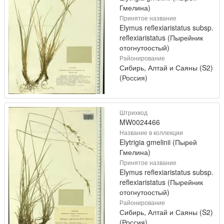
Гмелина)
Принятое название
Elymus reflexiaristatus subsp.
reflexiaristatus (Пырейник
отогнутоостый)
Районирование
Сибирь, Алтай и Саяны (S2)
(Россия)
Штрихкод
MW0024466
Название в коллекции
Elytrigia gmelinii (Пырей
Гмелина)
Принятое название
Elymus reflexiaristatus subsp.
reflexiaristatus (Пырейник
отогнутоостый)
Районирование
Сибирь, Алтай и Саяны (S2)
(Россия)