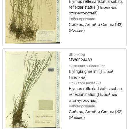
Elymus reflexiaristatus subsp.
reflexiaristatus (Пырейник
отогнутоостый)
Районирование
Сибирь, Алтай и Саяны (S2)
(Россия)
Штрихкод
MW0024483
Название в коллекции
Elytrigia gmelinii (Пырей
Гмелина)
Принятое название
Elymus reflexiaristatus subsp.
reflexiaristatus (Пырейник
отогнутоостый)
Районирование
Сибирь, Алтай и Саяны (S2)
(Россия)