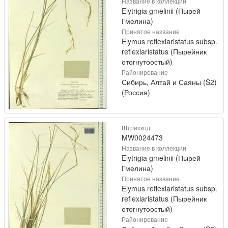
Название в коллекции
Elytrigia gmelinii (Пырей
Гмелина)
Принятое название
Elymus reflexiaristatus subsp.
reflexiaristatus (Пырейник
отогнутоостый)
Районирование
Сибирь, Алтай и Саяны (S2)
(Россия)
Штрихкод
MW0024473
Название в коллекции
Elytrigia gmelinii (Пырей
Гмелина)
Принятое название
Elymus reflexiaristatus subsp.
reflexiaristatus (Пырейник
отогнутоостый)
Районирование