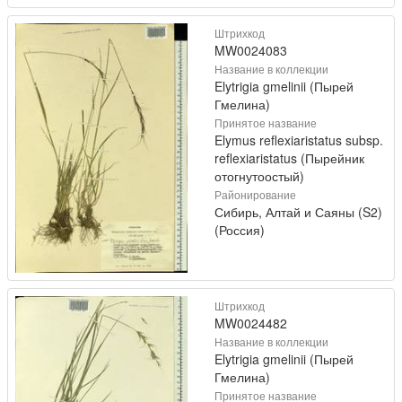
Штрихкод
MW0024083
Название в коллекции
Elytrigia gmelinii (Пырей
Гмелина)
Принятое название
Elymus reflexiaristatus subsp.
reflexiaristatus (Пырейник
отогнутоостый)
Районирование
Сибирь, Алтай и Саяны (S2)
(Россия)
Штрихкод
MW0024482
Название в коллекции
Elytrigia gmelinii (Пырей
Гмелина)
Принятое название