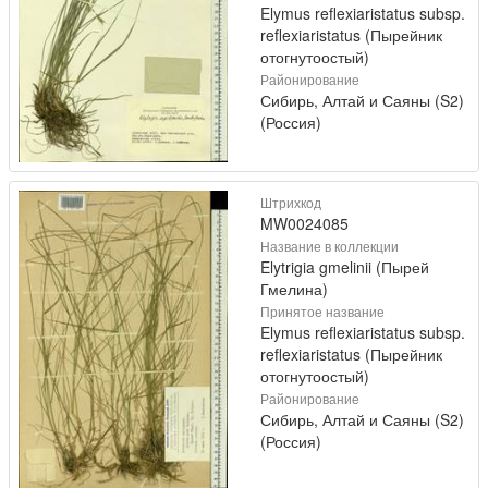
Elymus reflexiaristatus subsp.
reflexiaristatus (Пырейник
отогнутоостый)
Районирование
Сибирь, Алтай и Саяны (S2)
(Россия)
Штрихкод
MW0024085
Название в коллекции
Elytrigia gmelinii (Пырей
Гмелина)
Принятое название
Elymus reflexiaristatus subsp.
reflexiaristatus (Пырейник
отогнутоостый)
Районирование
Сибирь, Алтай и Саяны (S2)
(Россия)