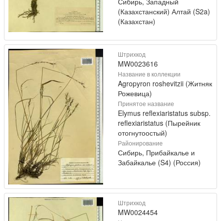
Сибирь, Западный
(Казахстанский) Алтай (S2a)
(Казахстан)
Штрихкод
MW0023616
Название в коллекции
Agropyron roshevitzii (Житняк
Рожевица)
Принятое название
Elymus reflexiaristatus subsp.
reflexiaristatus (Пырейник
отогнутоостый)
Районирование
Сибирь, Прибайкалье и
Забайкалье (S4) (Россия)
Штрихкод
MW0024454