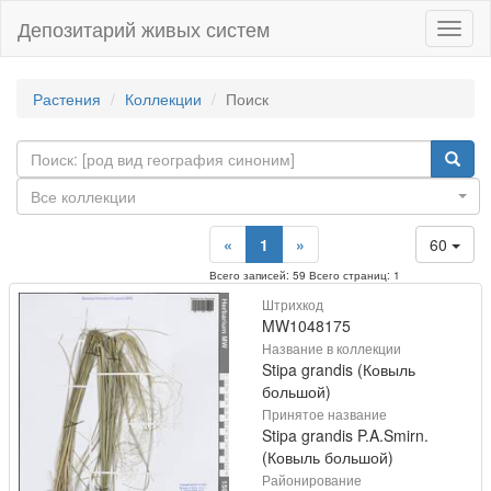
Депозитарий живых систем
Навиг
Растения
Коллекции
Поиск
Все коллекции
«
1
»
60
Всего записей: 59 Всего страниц: 1
Штрихкод
MW1048175
Название в коллекции
Stipa grandis (Ковыль
большой)
Принятое название
Stipa grandis P.A.Smirn.
(Ковыль большой)
Районирование