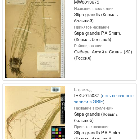
MW0013675
Название в коллекции
Stipa grandis (Ковыль
большой)
Принятое название
Stipa grandis P.A.Smirn.
(Ковыль большой)
Районирование
Сибирь, Алтай и Саяны (S2)
(Россия)
Штрихкод
IRKU015087 (
есть связанные
записи в GBIF
)
Название в коллекции
Stipa grandis (Ковыль
большой)
Принятое название
Stipa grandis P.A.Smirn.
(Ковыль большой)