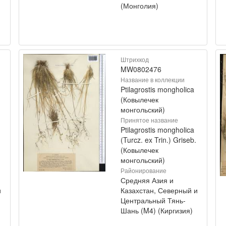
(Монголия)
Штрихкод
MW0802476
Название в коллекции
Ptilagrostis mongholica
(Ковылечек
монгольский)
Принятое название
Ptilagrostis mongholica
(Turcz. ex Trin.) Griseb.
(Ковылечек
монгольский)
Районирование
Средняя Азия и
и
Казахстан, Северный и
Центральный Тянь-
Шань (M4) (Киргизия)