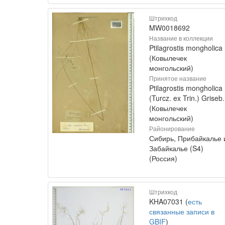
Штрихкод
MW0018692
Название в коллекции
Ptilagrostis mongholica
(Ковылечек
монгольский)
Принятое название
Ptilagrostis mongholica
(Turcz. ex Trin.) Griseb.
(Ковылечек
монгольский)
Районирование
Сибирь, Прибайкалье 
Забайкалье (S4)
(Россия)
Штрихкод
KHA07031 (
есть
связанные записи в
GBIF
)