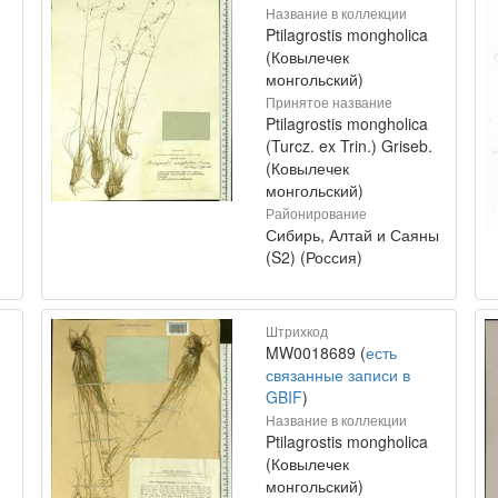
Название в коллекции
Ptilagrostis mongholica
(Ковылечек
монгольский)
Принятое название
Ptilagrostis mongholica
(Turcz. ex Trin.) Griseb.
(Ковылечек
монгольский)
Районирование
Сибирь, Алтай и Саяны
(S2) (Россия)
Штрихкод
MW0018689 (
есть
связанные записи в
GBIF
)
Название в коллекции
Ptilagrostis mongholica
(Ковылечек
монгольский)