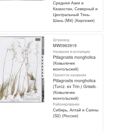
Средняя Азия и
Казахстан, Северный и
Центральный Тянь-
Шань (M4) (Киргизия)
Штрихкод
MW0963919
Название в коллекции
Ptilagrostis mongholica
(Ковылечек
монгольский)
Принятое название
Ptilagrostis mongholica
(Turcz. ex Trin.) Griseb.
(Ковылечек
монгольский)
Районирование
Сибирь, Алтай и Саяны
(S2) (Россия)