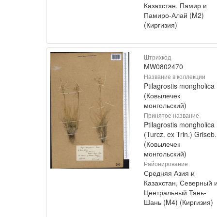
Казахстан, Памир и
Памиро-Алай (M2)
(Киргизия)
Штрихкод
MW0802470
Название в коллекции
Ptilagrostis mongholica
(Ковылечек
монгольский)
Принятое название
Ptilagrostis mongholica
(Turcz. ex Trin.) Griseb.
(Ковылечек
монгольский)
Районирование
Средняя Азия и
Казахстан, Северный 
Центральный Тянь-
Шань (M4) (Киргизия)