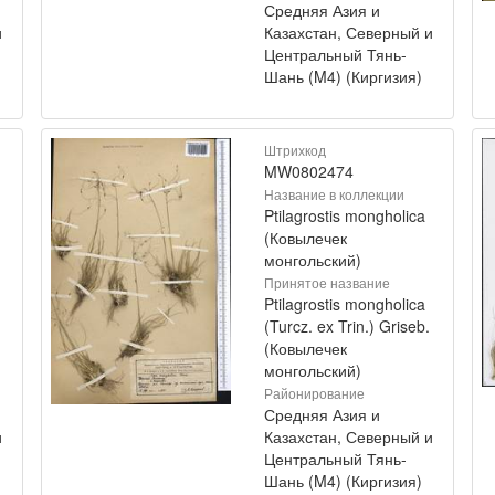
Средняя Азия и
и
Казахстан, Северный и
Центральный Тянь-
Шань (M4) (Киргизия)
Штрихкод
MW0802474
Название в коллекции
Ptilagrostis mongholica
(Ковылечек
монгольский)
Принятое название
Ptilagrostis mongholica
(Turcz. ex Trin.) Griseb.
(Ковылечек
монгольский)
Районирование
Средняя Азия и
и
Казахстан, Северный и
Центральный Тянь-
Шань (M4) (Киргизия)