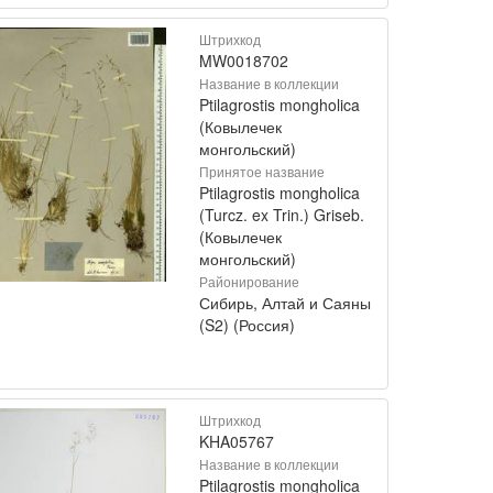
Штрихкод
MW0018702
Название в коллекции
Ptilagrostis mongholica
(Ковылечек
монгольский)
Принятое название
Ptilagrostis mongholica
(Turcz. ex Trin.) Griseb.
(Ковылечек
монгольский)
Районирование
Сибирь, Алтай и Саяны
(S2) (Россия)
Штрихкод
KHA05767
Название в коллекции
Ptilagrostis mongholica