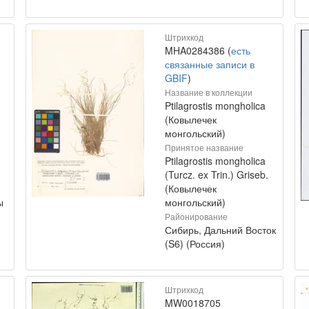
Штрихкод
MHA0284386 (
есть
связанные записи в
GBIF
)
Название в коллекции
Ptilagrostis mongholica
(Ковылечек
монгольский)
Принятое название
Ptilagrostis mongholica
(Turcz. ex Trin.) Griseb.
(Ковылечек
ы
монгольский)
Районирование
Сибирь, Дальний Восток
(S6) (Россия)
Штрихкод
MW0018705