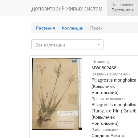
Направление
Депозитарий живых систем
Растения
Растения
Коллекции
Поиск
Все коллекции
Штрихкод
MW0802468
Название в коллекции
Ptilagrostis mongholica
(Ковылечек
монгольский)
Принятое название
Ptilagrostis mongholica
(Turcz. ex Trin.) Griseb.
(Ковылечек
монгольский)
Районирование
Средняя Азия и