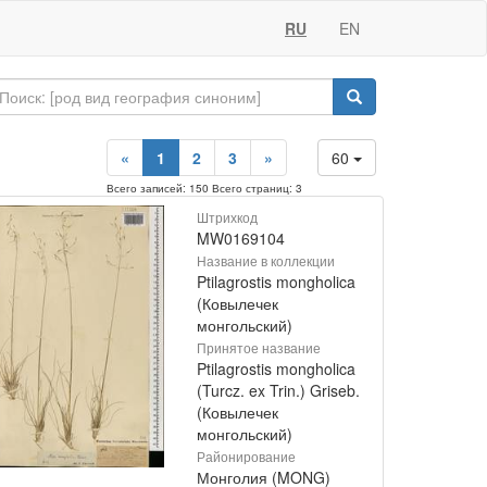
RU
EN
«
1
2
3
»
60
Всего записей: 150 Всего страниц: 3
Штрихкод
MW0169104
Название в коллекции
Ptilagrostis mongholica
(Ковылечек
монгольский)
Принятое название
Ptilagrostis mongholica
(Turcz. ex Trin.) Griseb.
(Ковылечек
монгольский)
Районирование
Монголия (MONG)