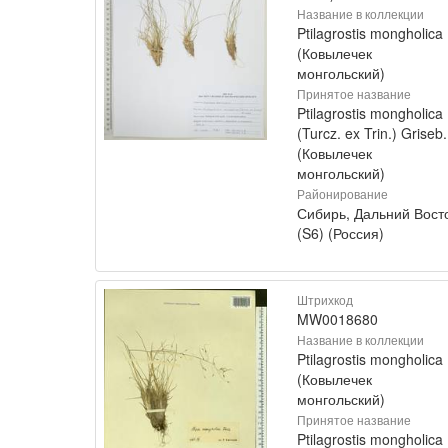
Название в коллекции
Ptilagrostis mongholica
(Ковылечек
монгольский)
Принятое название
Ptilagrostis mongholica
(Turcz. ex Trin.) Griseb.
(Ковылечек
монгольский)
Районирование
Сибирь, Дальний Вост
(S6) (Россия)
Штрихкод
MW0018680
Название в коллекции
Ptilagrostis mongholica
(Ковылечек
монгольский)
Принятое название
Ptilagrostis mongholica