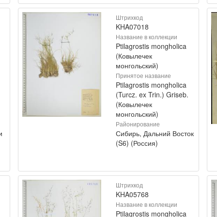
Штрихкод
KHA07018
Название в коллекции
Ptilagrostis mongholica
(Ковылечек
монгольский)
Принятое название
Ptilagrostis mongholica
(Turcz. ex Trin.) Griseb.
(Ковылечек
монгольский)
Районирование
и
Сибирь, Дальний Восток
(S6) (Россия)
Штрихкод
KHA05768
Название в коллекции
Ptilagrostis mongholica