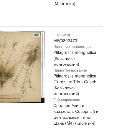
(Монголия)
Штрихкод
MW0802473
Название в коллекции
Ptilagrostis mongholica
(Ковылечек
монгольский)
Принятое название
Ptilagrostis mongholica
(Turcz. ex Trin.) Griseb.
(Ковылечек
монгольский)
Районирование
Средняя Азия и
Казахстан, Северный и
Центральный Тянь-
Шань (M4) (Киргизия)