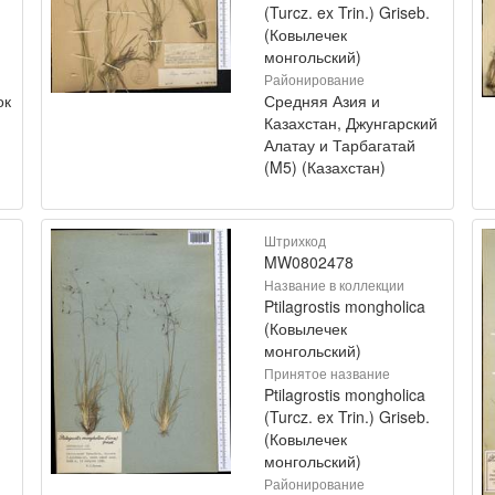
(Turcz. ex Trin.) Griseb.
(Ковылечек
монгольский)
Районирование
ок
Средняя Азия и
Казахстан, Джунгарский
Алатау и Тарбагатай
(M5) (Казахстан)
Штрихкод
MW0802478
Название в коллекции
Ptilagrostis mongholica
(Ковылечек
монгольский)
Принятое название
Ptilagrostis mongholica
(Turcz. ex Trin.) Griseb.
(Ковылечек
монгольский)
Районирование