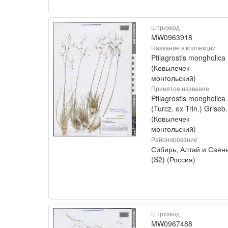
Штрихкод
MW0963918
Название в коллекции
Ptilagrostis mongholica
(Ковылечек
монгольский)
Принятое название
Ptilagrostis mongholica
(Turcz. ex Trin.) Griseb.
(Ковылечек
монгольский)
Районирование
Сибирь, Алтай и Саян
(S2) (Россия)
Штрихкод
MW0967488