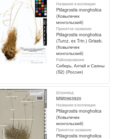
Название в коллекции
Ptilagrostis mongholica
(Ковылечек
монгольский)
Принятое название
Ptilagrostis mongholica
(Turcz. ex Trin.) Griseb.
(Ковылечек
монгольский)
Районирование
Сибирь, Алтай и Саяны
(S2) (Россия)
Штрихкод
MW0963920
Название в коллекции
Ptilagrostis mongholica
(Ковылечек
монгольский)
Принятое название
Ptilagrostis mongholica