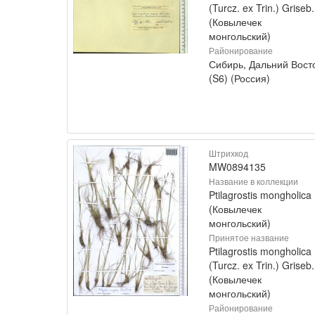
(Turcz. ex Trin.) Griseb.
(Ковылечек
монгольский)
Районирование
Сибирь, Дальний Вост
(S6) (Россия)
Штрихкод
MW0894135
Название в коллекции
Ptilagrostis mongholica
(Ковылечек
монгольский)
Принятое название
Ptilagrostis mongholica
(Turcz. ex Trin.) Griseb.
(Ковылечек
монгольский)
Районирование