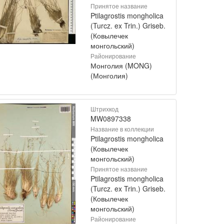
Принятое название
Ptilagrostis mongholica
(Turcz. ex Trin.) Griseb.
(Ковылечек
монгольский)
Районирование
Монголия (MONG)
(Монголия)
Штрихкод
MW0897338
Название в коллекции
Ptilagrostis mongholica
(Ковылечек
монгольский)
Принятое название
Ptilagrostis mongholica
(Turcz. ex Trin.) Griseb.
(Ковылечек
монгольский)
Районирование