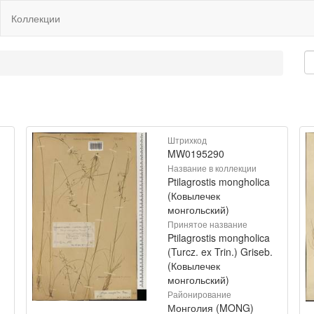
Коллекции
Штрихкод
MW0195290
Название в коллекции
Ptilagrostis mongholica
(Ковылечек
монгольский)
Принятое название
Ptilagrostis mongholica
(Turcz. ex Trin.) Griseb.
(Ковылечек
монгольский)
Районирование
Монголия (MONG)