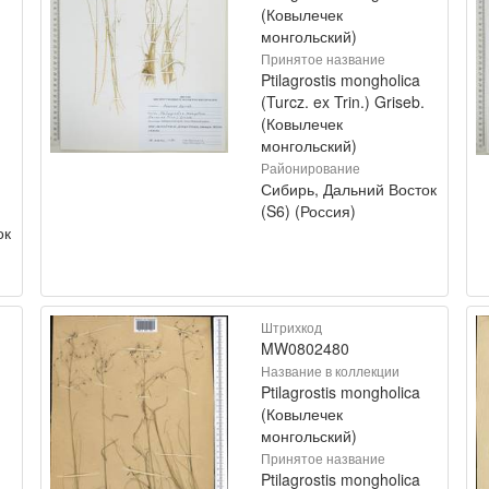
(Ковылечек
монгольский)
Принятое название
Ptilagrostis mongholica
(Turcz. ex Trin.) Griseb.
(Ковылечек
монгольский)
Районирование
Сибирь, Дальний Восток
(S6) (Россия)
ок
Штрихкод
MW0802480
Название в коллекции
Ptilagrostis mongholica
(Ковылечек
монгольский)
Принятое название
Ptilagrostis mongholica