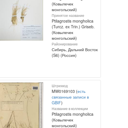
(Ковылечек
монгольский)
Принятое название
Ptilagrostis mongholica
(Turcz. ex Trin.) Griseb.
(Ковылечек
монгольский)
Районирование
Сибирь, Дальний Восток
(S6) (Россия)
Штрихкод
MW0169103 (
есть
связанные записи в
GBIF
)
Название в коллекции
Ptilagrostis mongholica
(Ковылечек
монгольский)