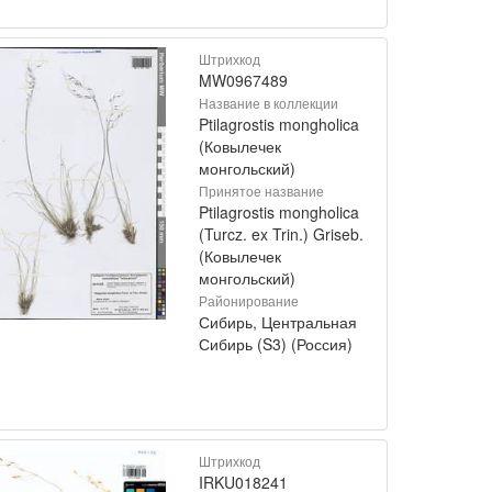
Штрихкод
MW0967489
Название в коллекции
Ptilagrostis mongholica
(Ковылечек
монгольский)
Принятое название
Ptilagrostis mongholica
(Turcz. ex Trin.) Griseb.
(Ковылечек
монгольский)
Районирование
Сибирь, Центральная
Сибирь (S3) (Россия)
Штрихкод
IRKU018241