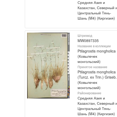
Средняя Азия и
Казахстан, Северный 
Центральный Тянь-
Шань (M4) (Киргизия)
Штрихкод
MW0897335
Название в коллекции
Ptilagrostis mongholica
(Ковылечек
монгольский)
Принятое название
Ptilagrostis mongholica
(Turcz. ex Trin.) Griseb.
(Ковылечек
монгольский)
Районирование
Средняя Азия и
Казахстан, Северный 
Центральный Тянь-
Шань (M4) (Киргизия)