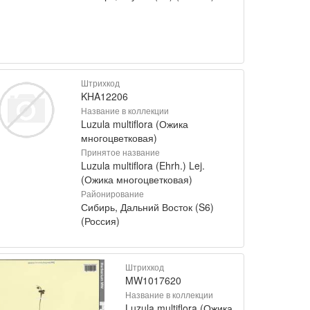
Штрихкод
KHA12206
Название в коллекции
Luzula multiflora (Ожика
многоцветковая)
Принятое название
Luzula multiflora (Ehrh.) Lej.
(Ожика многоцветковая)
Районирование
Сибирь, Дальний Восток (S6)
(Россия)
Штрихкод
MW1017620
Название в коллекции
Luzula multiflora (Ожика