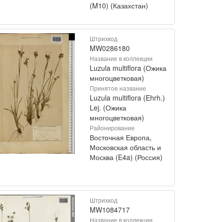
(M10) (Казахстан)
Штрихкод
MW0286180
Название в коллекции
Luzula multiflora (Ожика
многоцветковая)
Принятое название
Luzula multiflora (Ehrh.)
Lej. (Ожика
многоцветковая)
Районирование
Восточная Европа,
Московская область и
Москва (E4a) (Россия)
Штрихкод
MW1084717
Название в коллекции