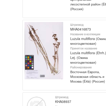
лесостепной район (E
(Россия)
Штрихкод
MHA0416873
Название в коллекции
Luzula multiflora (Ожик
многоцветковая)
Принятое название
Luzula multiflora (Ehrh.
Lej. (Ожика
многоцветковая)
Районирование
Восточная Европа,
Московская область и
Москва (E4a) (Россия)
Штрихкод
KHA08937