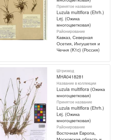
Принятое название
Luzula multiflora (Ehrh.)
Lej. (Ожика
многоцветковая)
Районирование
Кавказ, Северная
Осетия, Ингушетия и
Чечня (K1c) (Россия)
Штрихкод
MHA0418281
Название в коллекции
Luzula multiflora (Ожика
многоцветковая)
Принятое название
Luzula multiflora (Ehrh.)
Lej. (Ожика
многоцветковая)
Районирование
Восточная Европа,
Московская область и