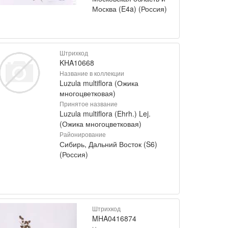
Москва (E4a) (Россия)
Штрихкод
KHA10668
Название в коллекции
Luzula multiflora (Ожика
многоцветковая)
Принятое название
Luzula multiflora (Ehrh.) Lej.
(Ожика многоцветковая)
Районирование
Сибирь, Дальний Восток (S6)
(Россия)
Штрихкод
MHA0416874