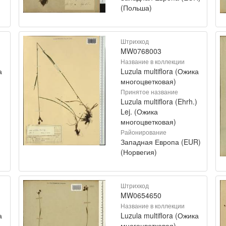
(Польша)
Штрихкод
MW0768003
Название в коллекции
а
Luzula multiflora (Ожика
многоцветковая)
Принятое название
)
Luzula multiflora (Ehrh.)
Lej. (Ожика
многоцветковая)
Районирование
Западная Европа (EUR)
(Норвегия)
Штрихкод
MW0654650
Название в коллекции
а
Luzula multiflora (Ожика
многоцветковая)