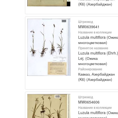
(K6) (Азербайджан)
Штрихкод
MW0639641
Название в коллекции
Luzula multiflora (Ожик
многоцветковая)
Принятое название
Luzula multiflora (Ehrh.
Lej. (Ожика
многоцветковая)
Районирование
Кавказ, Азербайджан
(K6) (Азербайджан)
Штрихкод
MW0654606
Название в коллекции
Luzula multiflora (Ожик
многоцветковая)