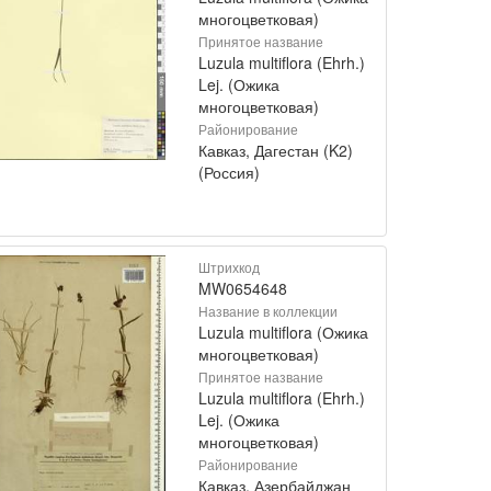
многоцветковая)
Принятое название
Luzula multiflora (Ehrh.)
Lej. (Ожика
многоцветковая)
Районирование
Кавказ, Дагестан (K2)
(Россия)
Штрихкод
MW0654648
Название в коллекции
Luzula multiflora (Ожика
многоцветковая)
Принятое название
Luzula multiflora (Ehrh.)
Lej. (Ожика
многоцветковая)
Районирование
Кавказ, Азербайджан