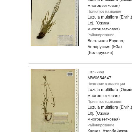
многоцветковая)
Принятое название
Luzula multiflora (Ehrh.
Lej. (Ожика
многоцветковая)
Районирование
Восточная Европа,
Белоруссия (E3a)
(Белоруссия)
Штрихкод
MW0654647
Название в коллекции
Luzula multiflora (Ожик
многоцветковая)
Принятое название
Luzula multiflora (Ehrh.
Lej. (Ожика
многоцветковая)
Районирование
Кавказ, Азербайджан