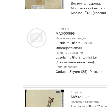
Восточная Европа,
Московская область и
Москва (E4a) (Россия)
Штрихкод
MAG0008984
Название в коллекции
Luzula multiflora (Ожика
многоцветковая)
Принятое название
Luzula multiflora (Ehrh.) Lej.
(Ожика многоцветковая)
Районирование
Сибирь, Якутия (S5) (Россия)
Штрихкод
MW0286032
Название в коллекции
Luzula multiflora (Ожик