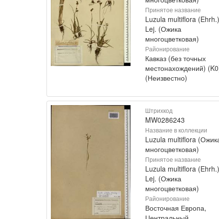
Принятое название
Luzula multiflora (Ehrh.
Lej. (Ожика
многоцветковая)
Районирование
Кавказ (без точных
местонахождений) (K0
(Неизвестно)
Штрихкод
MW0286243
Название в коллекции
Luzula multiflora (Ожик
многоцветковая)
Принятое название
Luzula multiflora (Ehrh.
Lej. (Ожика
многоцветковая)
Районирование
Восточная Европа,
Центральный