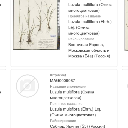
а
Luzula multiflora (Ожика
многоцветковая)
Принятое название
)
Luzula multiflora (Ehrh.)
Lej. (Ожика
многоцветковая)
Районирование
Восточная Европа,
Московская область и
Москва (E4a) (Россия)
Штрихкод
MAG0009067
Название в коллекции
а
Luzula multiflora (Ожика
многоцветковая)
Принятое название
)
Luzula multiflora (Ehrh.) Lej.
(Ожика многоцветковая)
Районирование
Сибирь, Якутия (S5) (Россия)