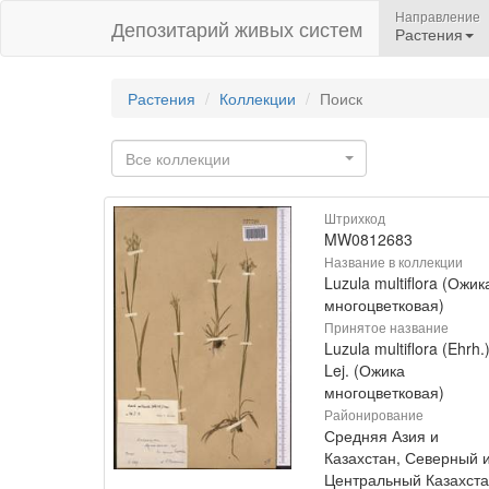
Направление
Депозитарий живых систем
Растения
Растения
Коллекции
Поиск
Все коллекции
Штрихкод
MW0812683
Название в коллекции
Luzula multiflora (Ожик
многоцветковая)
Принятое название
Luzula multiflora (Ehrh.
Lej. (Ожика
многоцветковая)
Районирование
Средняя Азия и
Казахстан, Северный 
Центральный Казахст