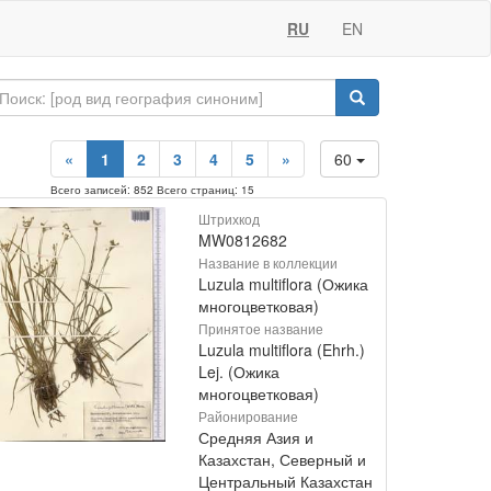
RU
EN
«
1
2
3
4
5
»
60
Всего записей: 852 Всего страниц: 15
Штрихкод
MW0812682
Название в коллекции
Luzula multiflora (Ожика
многоцветковая)
Принятое название
Luzula multiflora (Ehrh.)
Lej. (Ожика
многоцветковая)
Районирование
Средняя Азия и
Казахстан, Северный и
Центральный Казахстан