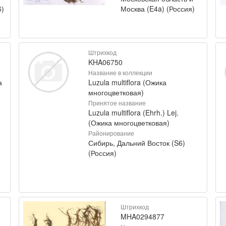
6)
Москва (E4a) (Россия)
Штрихкод
KHA06750
Название в коллекции
а
Luzula multiflora (Ожика
многоцветковая)
Принятое название
)
Luzula multiflora (Ehrh.) Lej.
(Ожика многоцветковая)
Районирование
Сибирь, Дальний Восток (S6)
(Россия)
Штрихкод
MHA0294877