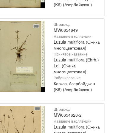
(K6) (Азербайджан)
Штрихкод
MW0654649
Название в коллекции
Luzula multiflora (Ожика
многоцветковая)
Принятое название
Luzula multiflora (Ehrh.)
Lej. (Ожика
многоцветковая)
Районирование
Кавказ, Азербайджан
(K6) (Азербайджан)
Штрихкод
MW0654628-2
Название в коллекции
Luzula multiflora (Ожика
многоцветковая)