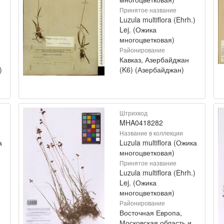
Принятое название
)
Luzula multiflora (Ehrh.)
Lej. (Ожика
многоцветковая)
Районирование
Кавказ, Азербайджан
)
(K6) (Азербайджан)
Штрихкод
MHA0418282
Название в коллекции
а
Luzula multiflora (Ожика
многоцветковая)
Принятое название
)
Luzula multiflora (Ehrh.)
Lej. (Ожика
многоцветковая)
Районирование
Восточная Европа,
Московская область и