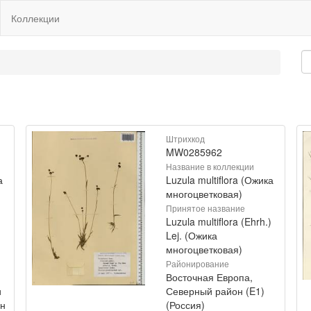
Коллекции
Штрихкод
MW0285962
Название в коллекции
а
Luzula multiflora (Ожика
многоцветковая)
Принятое название
)
Luzula multiflora (Ehrh.)
Lej. (Ожика
многоцветковая)
Районирование
Восточная Европа,
и
Северный район (E1)
ан
(Россия)