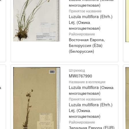
многоцветковая)
Принятое название
)
Luzula multiflora (Ehrh.)
Lej. (Ожика
многоцветковая)
Районирование
Восточная Европа,
Белоруссия (E3a)
(Белоруссия)
Штрихкод
MW0767990
Название в коллекции
а
Luzula multiflora (Ожика
многоцветковая)
Принятое название
)
Luzula multiflora (Ehrh.)
Lej. (Ожика
многоцветковая)
Районирование
Западная Европа (EUR)