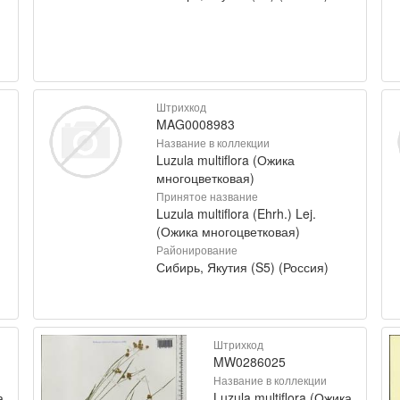
Штрихкод
MAG0008983
Название в коллекции
Luzula multiflora (Ожика
многоцветковая)
Принятое название
Luzula multiflora (Ehrh.) Lej.
(Ожика многоцветковая)
Районирование
Сибирь, Якутия (S5) (Россия)
Штрихкод
MW0286025
Название в коллекции
а
Luzula multiflora (Ожика