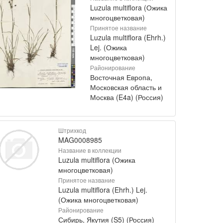
Luzula multiflora (Ожика
многоцветковая)
Принятое название
Luzula multiflora (Ehrh.)
Lej. (Ожика
многоцветковая)
Районирование
Восточная Европа,
Московская область и
Москва (E4a) (Россия)
Штрихкод
MAG0008985
Название в коллекции
Luzula multiflora (Ожика
многоцветковая)
Принятое название
Luzula multiflora (Ehrh.) Lej.
(Ожика многоцветковая)
Районирование
Сибирь, Якутия (S5) (Россия)