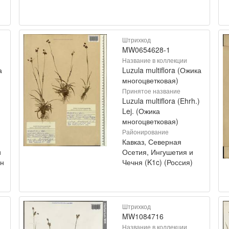
Штрихкод
MW0654628-1
Название в коллекции
а
Luzula multiflora (Ожика
многоцветковая)
Принятое название
)
Luzula multiflora (Ehrh.)
Lej. (Ожика
многоцветковая)
Районирование
Кавказ, Северная
и
Осетия, Ингушетия и
ан
Чечня (K1c) (Россия)
Штрихкод
MW1084716
Название в коллекции