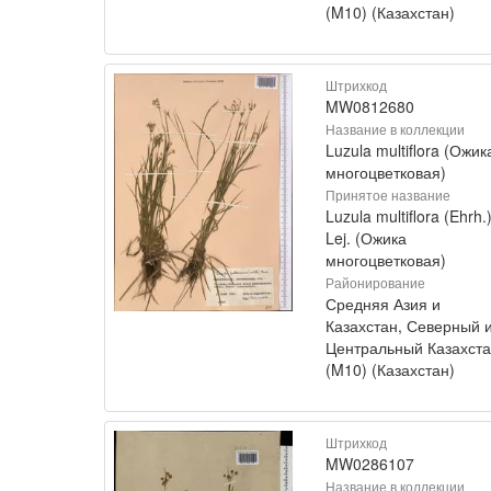
(M10) (Казахстан)
Штрихкод
MW0812680
Название в коллекции
Luzula multiflora (Ожик
многоцветковая)
Принятое название
Luzula multiflora (Ehrh.
Lej. (Ожика
многоцветковая)
Районирование
Средняя Азия и
Казахстан, Северный 
Центральный Казахст
(M10) (Казахстан)
Штрихкод
MW0286107
Название в коллекции