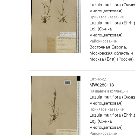
Luzula multiflora (Ожик
многоцветковая)
Принятое название
Luzula multiflora (Ehrh.
Lej. (Ожика
многоцветковая)
Районирование
Восточная Европа,
Московская область и
Москва (E4a) (Россия)
Штрихкод
MW0286118
Название в коллекции
Luzula multiflora (Ожик
многоцветковая)
Принятое название
Luzula multiflora (Ehrh.
Lej. (Ожика
многоцветковая)
Районирование