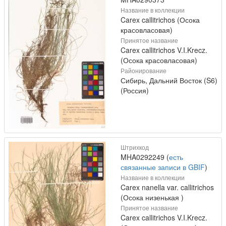
Название в коллекции
Carex callitrichos (Осока
красовласовая)
Принятое название
Carex callitrichos V.I.Krecz.
(Осока красовласовая)
Районирование
Сибирь, Дальний Восток (S6)
(Россия)
Штрихкод
MHA0292249 (
есть
связанные записи в GBIF
)
Название в коллекции
Carex nanella var. callitrichos
(Осока низенькая )
Принятое название
Carex callitrichos V.I.Krecz.