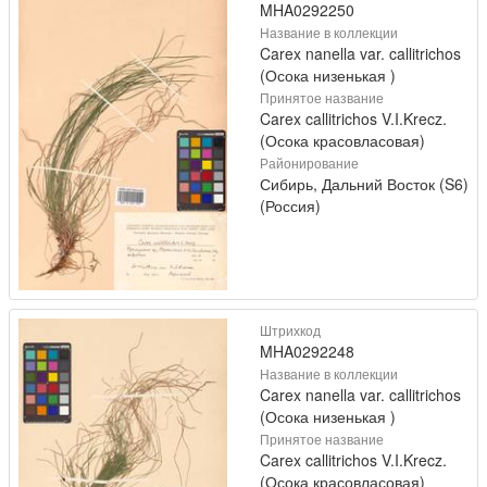
MHA0292250
Название в коллекции
Carex nanella var. callitrichos
(Осока низенькая )
Принятое название
Carex callitrichos V.I.Krecz.
(Осока красовласовая)
Районирование
Сибирь, Дальний Восток (S6)
(Россия)
Штрихкод
MHA0292248
Название в коллекции
Carex nanella var. callitrichos
(Осока низенькая )
Принятое название
Carex callitrichos V.I.Krecz.
(Осока красовласовая)