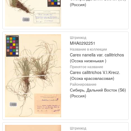
(Россия)
Штрихкод
MHA0292251
Название в коллекции
Carex nanella var. callitrichos
(Осока низенькая )
Принятое название
Carex callitrichos V.I.Krecz.
(Осока красовласовая)
Районирование
Сибирь, Дальний Восток (S6)
(Россия)
Штрихкод