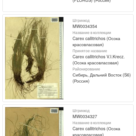
Штрихкод
MW0034354
Название в коллекции
Carex callitrichos (Осока
красовласовая)
Принятое название
Carex callitrichos V.I.Krecz.
(Осока красовласовая)
Районирование
Сибирь, Дальний Восток (S6)
(Россия)
Штрихкод
MW0034327
Название в коллекции
Carex callitrichos (Осока
красовласовая)