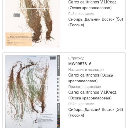
Carex callitrichos V.I.Krecz.
(Осока красовласовая)
Районирование
Сибирь, Дальний Восток (S6)
(Россия)
Штрихкод
MW0957816
Название в коллекции
Carex callitrichos (Осока
красовласовая)
Принятое название
Carex callitrichos V.I.Krecz.
(Осока красовласовая)
Районирование
Сибирь, Дальний Восток (S6)
(Россия)