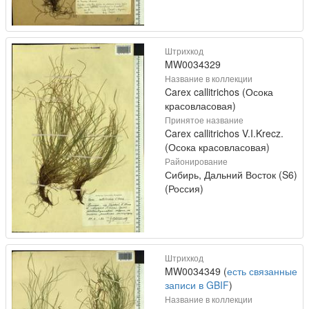
Штрихкод
MW0034329
Название в коллекции
Carex callitrichos (Осока
красовласовая)
Принятое название
Carex callitrichos V.I.Krecz.
(Осока красовласовая)
Районирование
Сибирь, Дальний Восток (S6)
(Россия)
Штрихкод
MW0034349 (
есть связанные
записи в GBIF
)
Название в коллекции