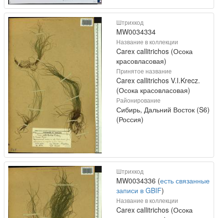
Штрихкод
MW0034334
Название в коллекции
Carex callitrichos (Осока
красовласовая)
Принятое название
Carex callitrichos V.I.Krecz.
(Осока красовласовая)
Районирование
Сибирь, Дальний Восток (S6)
(Россия)
Штрихкод
MW0034336 (
есть связанные
записи в GBIF
)
Название в коллекции
Carex callitrichos (Осока