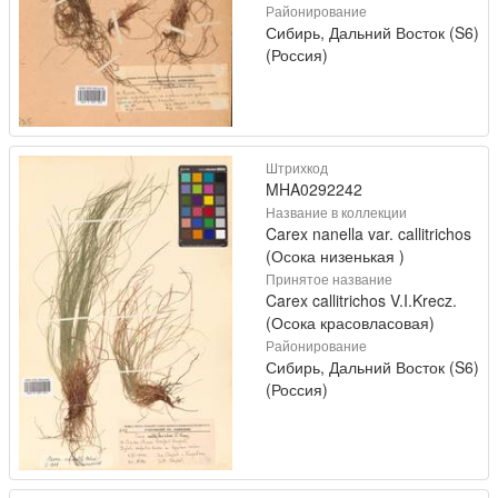
Районирование
Сибирь, Дальний Восток (S6)
(Россия)
Штрихкод
MHA0292242
Название в коллекции
Carex nanella var. callitrichos
(Осока низенькая )
Принятое название
Carex callitrichos V.I.Krecz.
(Осока красовласовая)
Районирование
Сибирь, Дальний Восток (S6)
(Россия)