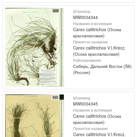
Штрихкод
MW0034344
Название в коллекции
Carex callitrichos (Осока
красовласовая)
Принятое название
Carex callitrichos V.I.Krecz.
(Осока красовласовая)
Районирование
Сибирь, Дальний Восток (S6)
(Россия)
Штрихкод
MW0034345
Название в коллекции
Carex callitrichos (Осока
красовласовая)
Принятое название
Carex callitrichos V.I.Krecz.