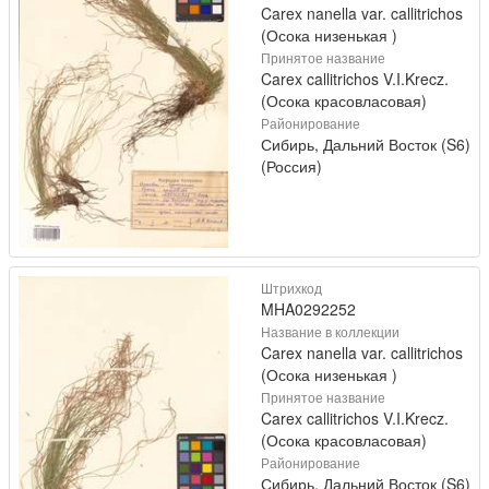
Carex nanella var. callitrichos
(Осока низенькая )
Принятое название
Carex callitrichos V.I.Krecz.
(Осока красовласовая)
Районирование
Сибирь, Дальний Восток (S6)
(Россия)
Штрихкод
MHA0292252
Название в коллекции
Carex nanella var. callitrichos
(Осока низенькая )
Принятое название
Carex callitrichos V.I.Krecz.
(Осока красовласовая)
Районирование
Сибирь, Дальний Восток (S6)