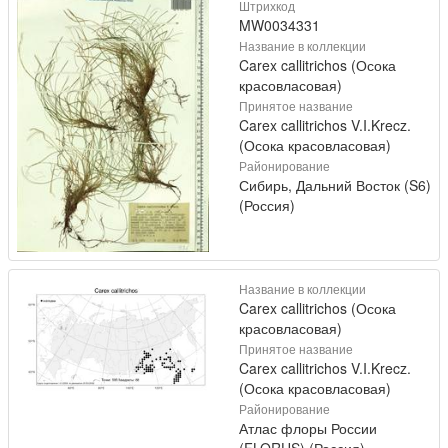
Штрихкод
MW0034331
Название в коллекции
Carex callitrichos (Осока
красовласовая)
Принятое название
Carex callitrichos V.I.Krecz.
(Осока красовласовая)
Районирование
Сибирь, Дальний Восток (S6)
(Россия)
Название в коллекции
Carex callitrichos (Осока
красовласовая)
Принятое название
Carex callitrichos V.I.Krecz.
(Осока красовласовая)
Районирование
Атлас флоры России
(FLORUS) (Россия)