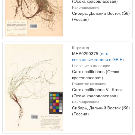
(Осока красовласовая)
Районирование
Сибирь, Дальний Восток (S6)
(Россия)
Штрихкод
MHA0290375 (
есть
связанные записи в GBIF
)
Название в коллекции
Carex callitrichos (Осока
красовласовая)
Принятое название
Carex callitrichos V.I.Krecz.
(Осока красовласовая)
Районирование
Сибирь, Дальний Восток (S6)
(Россия)