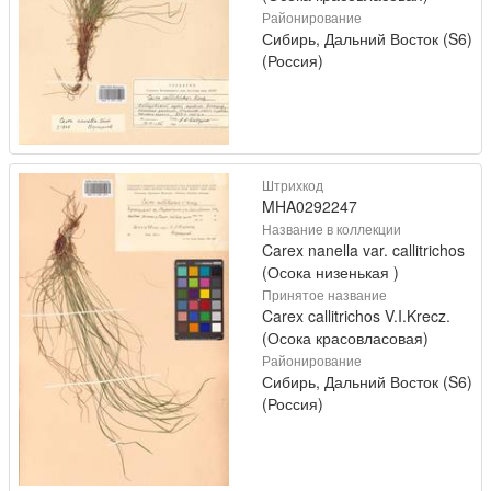
Районирование
Сибирь, Дальний Восток (S6)
(Россия)
Штрихкод
MHA0292247
Название в коллекции
Carex nanella var. callitrichos
(Осока низенькая )
Принятое название
Carex callitrichos V.I.Krecz.
(Осока красовласовая)
Районирование
Сибирь, Дальний Восток (S6)
(Россия)