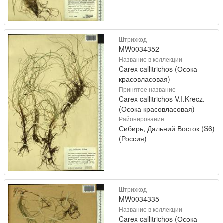
Штрихкод
MW0034352
Название в коллекции
Carex callitrichos (Осока
красовласовая)
Принятое название
Carex callitrichos V.I.Krecz.
(Осока красовласовая)
Районирование
Сибирь, Дальний Восток (S6)
(Россия)
Штрихкод
MW0034335
Название в коллекции
Carex callitrichos (Осока