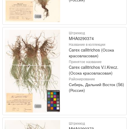
Штрихкод
MHA0290374
Название в коллекции
Carex callitrichos (Осока
красовласовая)
Принятое название
Carex callitrichos V.I.Krecz.
(Осока красовласовая)
Районирование
Сибирь, Дальний Восток (S6)
(Россия)
Штрихкод
MHA0290373