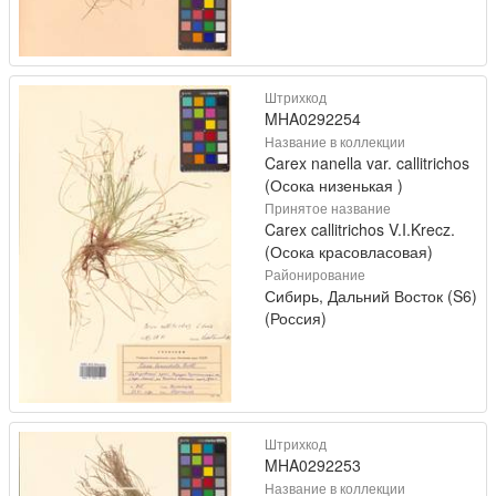
Штрихкод
MHA0292254
Название в коллекции
Carex nanella var. callitrichos
(Осока низенькая )
Принятое название
Carex callitrichos V.I.Krecz.
(Осока красовласовая)
Районирование
Сибирь, Дальний Восток (S6)
(Россия)
Штрихкод
MHA0292253
Название в коллекции