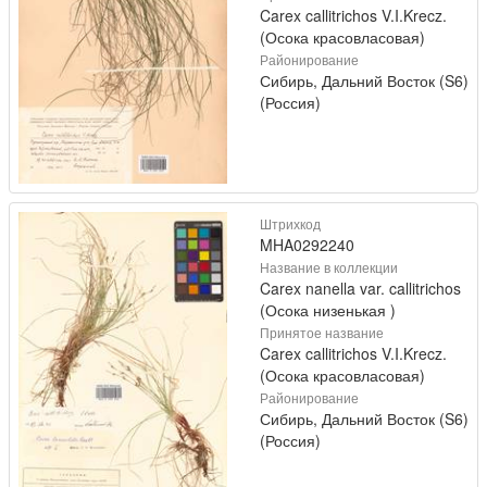
Carex callitrichos V.I.Krecz.
(Осока красовласовая)
Районирование
Сибирь, Дальний Восток (S6)
(Россия)
Штрихкод
MHA0292240
Название в коллекции
Carex nanella var. callitrichos
(Осока низенькая )
Принятое название
Carex callitrichos V.I.Krecz.
(Осока красовласовая)
Районирование
Сибирь, Дальний Восток (S6)
(Россия)