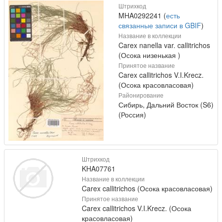
Штрихкод
MHA0292241 (
есть
связанные записи в GBIF
)
Название в коллекции
Carex nanella var. callitrichos
(Осока низенькая )
Принятое название
Carex callitrichos V.I.Krecz.
(Осока красовласовая)
Районирование
Сибирь, Дальний Восток (S6)
(Россия)
Штрихкод
KHA07761
Название в коллекции
Carex callitrichos (Осока красовласовая)
Принятое название
Carex callitrichos V.I.Krecz. (Осока
красовласовая)