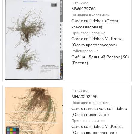
Штрихкод
MW0972786
Название в коллекции
Carex callitrichos (Осока
красовласовая)
Принятое название
Carex callitrichos V.I.Krecz.
(Осока красовласовая)
Районирование
Сибирь, Дальний Восток (S6)
(Россия)
Штрихкод
MHA0292255
Название в коллекции
Carex nanella var. callitrichos
(Осока низенькая )
Принятое название
Carex callitrichos V.I.Krecz.
(Осока красовласовая)