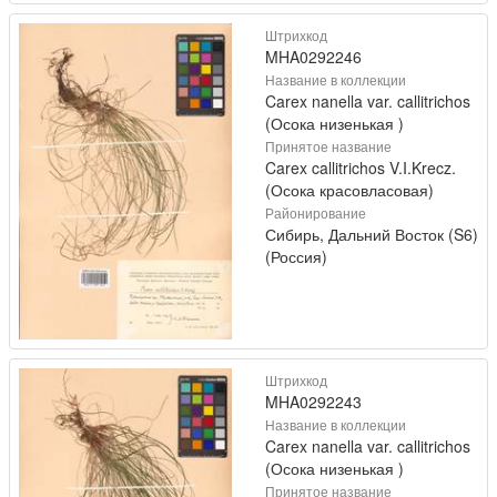
Штрихкод
MHA0292246
Название в коллекции
Carex nanella var. callitrichos
(Осока низенькая )
Принятое название
Carex callitrichos V.I.Krecz.
(Осока красовласовая)
Районирование
Сибирь, Дальний Восток (S6)
(Россия)
Штрихкод
MHA0292243
Название в коллекции
Carex nanella var. callitrichos
(Осока низенькая )
Принятое название