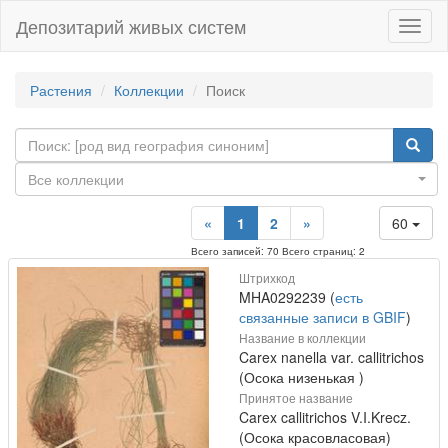
Депозитарий живых систем
Навиг
Растения
Коллекции
Поиск
Все коллекции
«
1
2
»
60
Всего записей: 70 Всего страниц: 2
Штрихкод
MHA0292239 (
есть
связанные записи в GBIF
)
Название в коллекции
Carex nanella var. callitrichos
(Осока низенькая )
Принятое название
Carex callitrichos V.I.Krecz.
(Осока красовласовая)