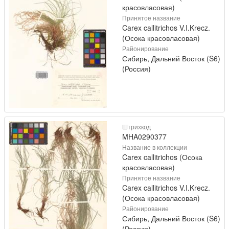
красовласовая)
Принятое название
Carex callitrichos V.I.Krecz.
(Осока красовласовая)
Районирование
Сибирь, Дальний Восток (S6)
(Россия)
Штрихкод
MHA0290377
Название в коллекции
Carex callitrichos (Осока
красовласовая)
Принятое название
Carex callitrichos V.I.Krecz.
(Осока красовласовая)
Районирование
Сибирь, Дальний Восток (S6)
(Россия)