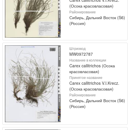
Carex callitrichos V.I.Krecz.
(Осока красовласовая)
Районирование
Сибирь, Дальний Восток (S6)
(Россия)
Штрихкод
MW0972787
Название в коллекции
Carex callitrichos (Осока
красовласовая)
Принятое название
Carex callitrichos V.I.Krecz.
(Осока красовласовая)
Районирование
Сибирь, Дальний Восток (S6)
(Россия)