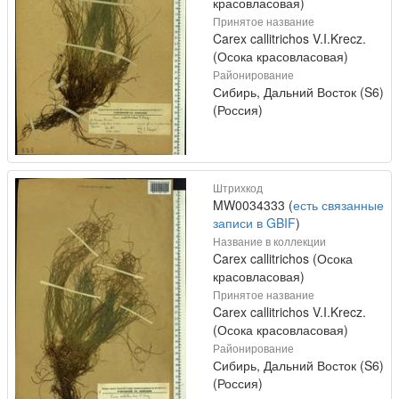
красовласовая)
Принятое название
Carex callitrichos V.I.Krecz.
(Осока красовласовая)
Районирование
Сибирь, Дальний Восток (S6)
(Россия)
Штрихкод
MW0034333 (
есть связанные
записи в GBIF
)
Название в коллекции
Carex callitrichos (Осока
красовласовая)
Принятое название
Carex callitrichos V.I.Krecz.
(Осока красовласовая)
Районирование
Сибирь, Дальний Восток (S6)
(Россия)