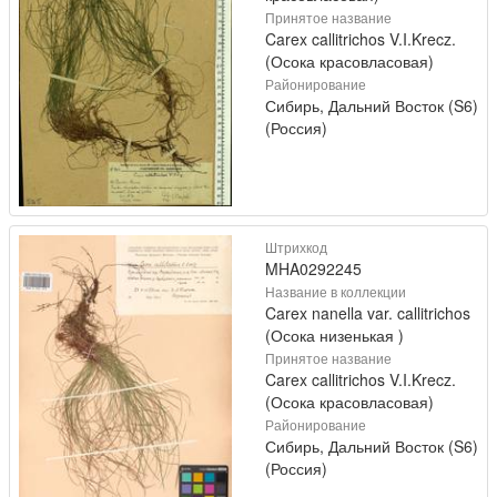
Принятое название
Carex callitrichos V.I.Krecz.
(Осока красовласовая)
Районирование
Сибирь, Дальний Восток (S6)
(Россия)
Штрихкод
MHA0292245
Название в коллекции
Carex nanella var. callitrichos
(Осока низенькая )
Принятое название
Carex callitrichos V.I.Krecz.
(Осока красовласовая)
Районирование
Сибирь, Дальний Восток (S6)
(Россия)