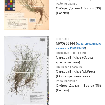
Районирование
Сибирь, Дальний Восток (S6)
(Россия)
Штрихкод
MW0968144 (
есть связанные
записи в iNaturalist
)
Название в коллекции
Carex callitrichos (Осока
красовласовая)
Принятое название
Carex callitrichos V.I.Krecz.
(Осока красовласовая)
Районирование
Сибирь, Дальний Восток (S6)
(Россия)