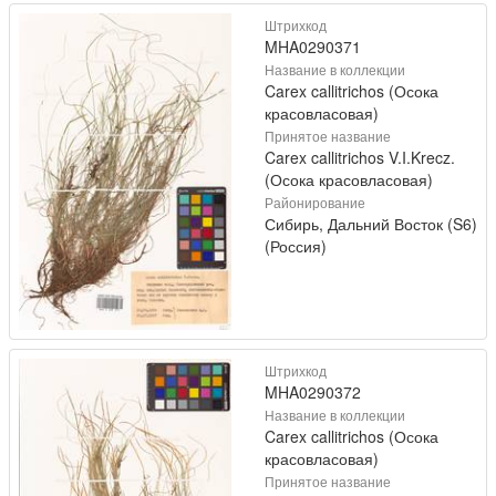
Штрихкод
MHA0290371
Название в коллекции
Carex callitrichos (Осока
красовласовая)
Принятое название
Carex callitrichos V.I.Krecz.
(Осока красовласовая)
Районирование
Сибирь, Дальний Восток (S6)
(Россия)
Штрихкод
MHA0290372
Название в коллекции
Carex callitrichos (Осока
красовласовая)
Принятое название