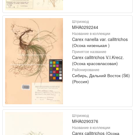
Штрихкод
MHA0292244
Название в коллекции
Carex nanella var. callitrichos
(Осока низенькая )
Принятое название
Carex callitrichos V.I.Krecz.
(Осока красовласовая)
Районирование
Сибирь, Дальний Восток (S6)
(Россия)
Штрихкод
MHA0290376
Название в коллекции
Carex callitrichos (Осока