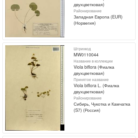
двухцветковая)
Районирование
Западная Европа (EUR)
(Норвегия)
Штрихкод
MW0110044
Название в коллекции
Viola biflora (Фиалка
двухцветковая)
Принятое название
Viola biflora L. (Фиалка
двухцветковая)
Районирование
Сибирь, Чукотка и Камчатка
(S7) (Россия)