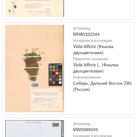
Штрихкод
MHA0322344
Название в коллекции
Viola biflora (Фиалка
двухцветковая)
Принятое название
Viola biflora L. (Фиалка
двухцветковая)
Районирование
Сибирь, Дальний Восток (S6)
(Россия)
Штрихкод
MW0989005
Название в коллекции