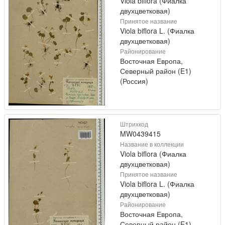
Viola biflora (Фиалка
двухцветковая)
Принятое название
Viola biflora L. (Фиалка
двухцветковая)
Районирование
Восточная Европа,
Северный район (E1)
(Россия)
Штрихкод
MW0439415
Название в коллекции
Viola biflora (Фиалка
двухцветковая)
Принятое название
Viola biflora L. (Фиалка
двухцветковая)
Районирование
Восточная Европа,
Северный район (E1)