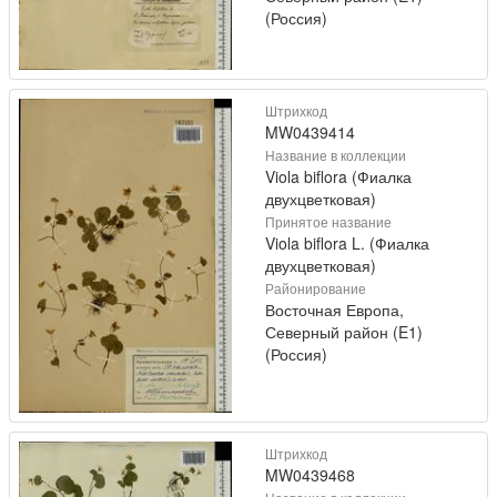
(Россия)
Штрихкод
MW0439414
Название в коллекции
Viola biflora (Фиалка
двухцветковая)
Принятое название
Viola biflora L. (Фиалка
двухцветковая)
Районирование
Восточная Европа,
Северный район (E1)
(Россия)
Штрихкод
MW0439468