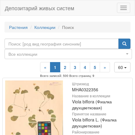
Депозитарий живых систем
Навиг
Растения
Коллекции
Поиск
Все коллекции
«
1
2
3
4
5
»
60
Всего записей: 500 Всего страниц: 9
Штрихкод
MHA0322356
Название в коллекции
Viola biflora (Фиалка
двухцветковая)
Принятое название
Viola biflora L. (Фиалка
двухцветковая)
Районирование