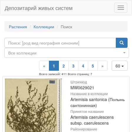
Депозитарий живых систем
Навиг
Растения
Коллекции
Поиск
Все коллекции
«
1
2
3
4
5
»
60
Всего записей: 411 Всего страниц: 7
Штрихкод
MW0629021
Название в коллекции
Artemisia santonica (Полынь
сантонинная)
Принятое название
Artemisia caerulescens
subsp. caerulescens
Районирование