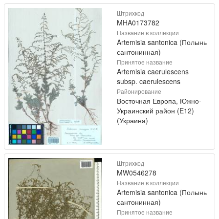
Штрихкод
MHA0173782
Название в коллекции
Artemisia santonica (Полынь
сантонинная)
Принятое название
Artemisia caerulescens
subsp. caerulescens
Районирование
Восточная Европа, Южно-
Украинский район (E12)
(Украина)
Штрихкод
MW0546278
Название в коллекции
Artemisia santonica (Полынь
сантонинная)
Принятое название