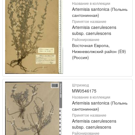
Название в коллекции
Artemisia santonica (Полынь
сантонинная)
Принятое название
Artemisia caerulescens
subsp. caerulescens
Районирование
Восточная Европа,
Нижневолжский район (E9)
(Россия)
Штрихкод
MW0546175
Название в коллекции
Artemisia santonica (Полынь
сантонинная)
Принятое название
Artemisia caerulescens
subsp. caerulescens
Районирование