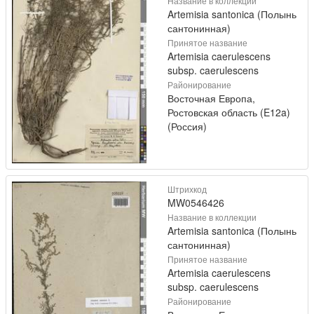
Название в коллекции
Artemisia santonica (Полынь
сантонинная)
Принятое название
Artemisia caerulescens
subsp. caerulescens
Районирование
Восточная Европа,
Ростовская область (E12a)
(Россия)
Штрихкод
MW0546426
Название в коллекции
Artemisia santonica (Полынь
сантонинная)
Принятое название
Artemisia caerulescens
subsp. caerulescens
Районирование