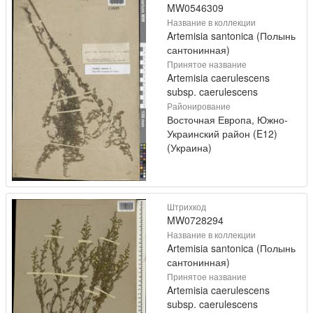
MW0546309
Название в коллекции
Artemisia santonica (Полынь
сантонинная)
Принятое название
Artemisia caerulescens
subsp. caerulescens
Районирование
Восточная Европа, Южно-
Украинский район (E12)
(Украина)
Штрихкод
MW0728294
Название в коллекции
Artemisia santonica (Полынь
сантонинная)
Принятое название
Artemisia caerulescens
subsp. caerulescens