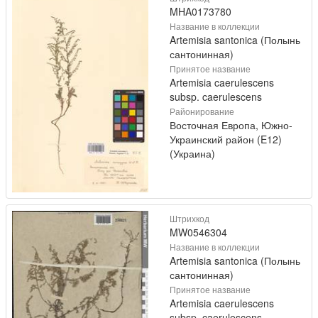
MHA0173780
Название в коллекции
Artemisia santonica (Полынь
сантонинная)
Принятое название
Artemisia caerulescens
subsp. caerulescens
Районирование
Восточная Европа, Южно-
Украинский район (E12)
(Украина)
Штрихкод
MW0546304
Название в коллекции
Artemisia santonica (Полынь
сантонинная)
Принятое название
Artemisia caerulescens
subsp. caerulescens