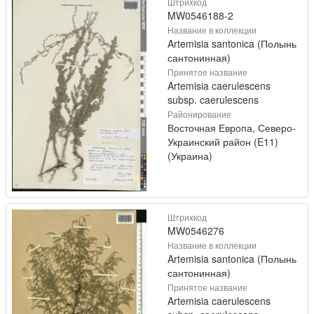
Штрихкод
MW0546188-2
Название в коллекции
Artemisia santonica (Полынь
сантонинная)
Принятое название
Artemisia caerulescens
subsp. caerulescens
Районирование
Восточная Европа, Северо-
Украинский район (E11)
(Украина)
Штрихкод
MW0546276
Название в коллекции
Artemisia santonica (Полынь
сантонинная)
Принятое название
Artemisia caerulescens