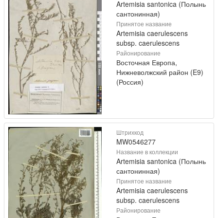
Artemisia santonica (Полынь
сантонинная)
Принятое название
Artemisia caerulescens
subsp. caerulescens
Районирование
Восточная Европа,
Нижневолжский район (E9)
(Россия)
Штрихкод
MW0546277
Название в коллекции
Artemisia santonica (Полынь
сантонинная)
Принятое название
Artemisia caerulescens
subsp. caerulescens
Районирование