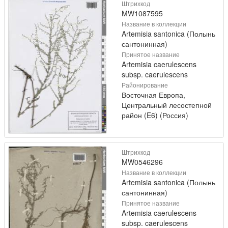
Штрихкод
MW1087595
Название в коллекции
Artemisia santonica (Полынь
сантонинная)
Принятое название
Artemisia caerulescens
subsp. caerulescens
Районирование
Восточная Европа,
Центральный лесостепной
район (E6) (Россия)
Штрихкод
MW0546296
Название в коллекции
Artemisia santonica (Полынь
сантонинная)
Принятое название
Artemisia caerulescens
subsp. caerulescens