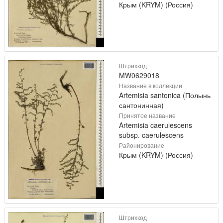
Крым (KRYM) (Россия)
Штрихкод
MW0629018
Название в коллекции
Artemisia santonica (Полынь
сантонинная)
Принятое название
Artemisia caerulescens
subsp. caerulescens
Районирование
Крым (KRYM) (Россия)
Штрихкод