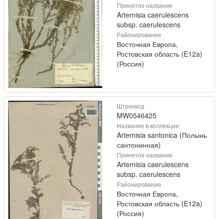
Принятое название
Artemisia caerulescens
subsp. caerulescens
Районирование
Восточная Европа,
Ростовская область (E12a)
(Россия)
Штрихкод
MW0546425
Название в коллекции
Artemisia santonica (Полынь
сантонинная)
Принятое название
Artemisia caerulescens
subsp. caerulescens
Районирование
Восточная Европа,
Ростовская область (E12a)
(Россия)