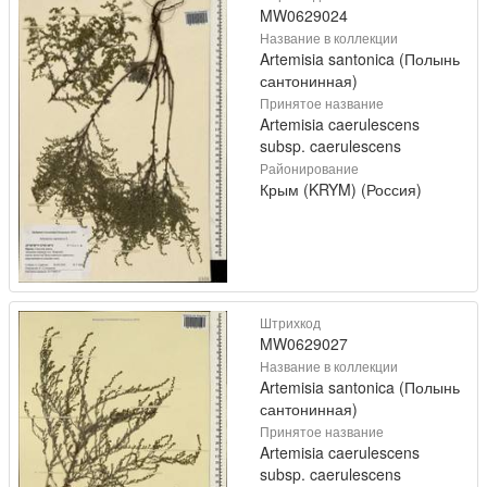
MW0629024
Название в коллекции
Artemisia santonica (Полынь
сантонинная)
Принятое название
Artemisia caerulescens
subsp. caerulescens
Районирование
Крым (KRYM) (Россия)
Штрихкод
MW0629027
Название в коллекции
Artemisia santonica (Полынь
сантонинная)
Принятое название
Artemisia caerulescens
subsp. caerulescens