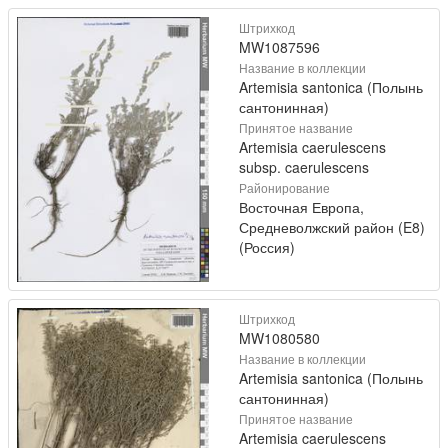
Штрихкод
MW1087596
Название в коллекции
Artemisia santonica (Полынь
сантонинная)
Принятое название
Artemisia caerulescens
subsp. caerulescens
Районирование
Восточная Европа,
Средневолжский район (E8)
(Россия)
Штрихкод
MW1080580
Название в коллекции
Artemisia santonica (Полынь
сантонинная)
Принятое название
Artemisia caerulescens