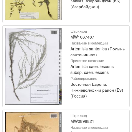
Кавказ, Азербайджан (K6)
(Азербайджан)
Штрихкод
MW1067487
Название в коллекции
Artemisia santonica (Полынь
сантонинная)
Принятое название
Artemisia caerulescens
subsp. caerulescens
Районирование
Восточная Европа,
Нижневолжский район (E9)
(Россия)
Штрихкод
MW0898821
Название в коллекции