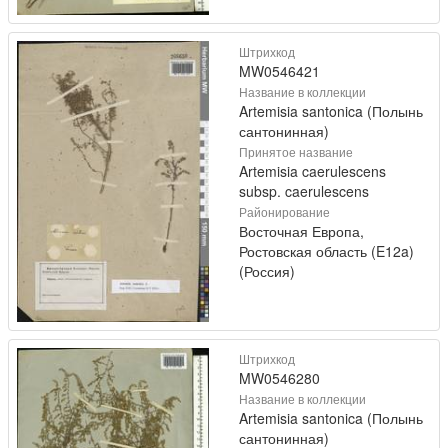
Штрихкод
MW0546421
Название в коллекции
Artemisia santonica (Полынь
сантонинная)
Принятое название
Artemisia caerulescens
subsp. caerulescens
Районирование
Восточная Европа,
Ростовская область (E12a)
(Россия)
Штрихкод
MW0546280
Название в коллекции
Artemisia santonica (Полынь
сантонинная)