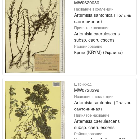
MW0629030
Название в коллекции
Artemisia santonica (Полынь
сантонинная)
Принятое название
Artemisia caerulescens
subsp. caerulescens
Районирование
Крым (KRYM) (Украина)
Штрихкод
MW0728299
Название в коллекции
Artemisia santonica (Полынь
сантонинная)
Принятое название
Artemisia caerulescens
subsp. caerulescens
Районирование