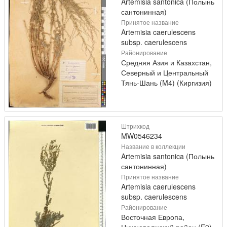
Artemisia santonica (Полынь
сантонинная)
Принятое название
Artemisia caerulescens
subsp. caerulescens
Районирование
Средняя Азия и Казахстан,
Северный и Центральный
Тянь-Шань (M4) (Киргизия)
Штрихкод
MW0546234
Название в коллекции
Artemisia santonica (Полынь
сантонинная)
Принятое название
Artemisia caerulescens
subsp. caerulescens
Районирование
Восточная Европа,
Нижневолжский район (E9)