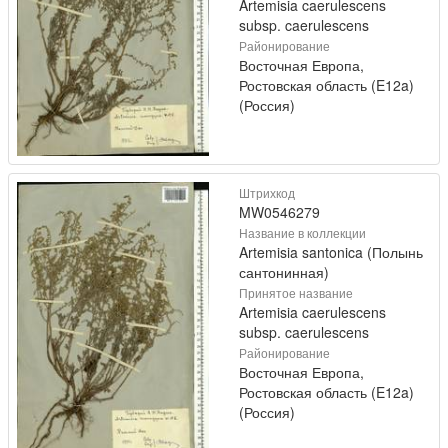
Artemisia caerulescens
subsp. caerulescens
Районирование
Восточная Европа,
Ростовская область (E12a)
(Россия)
Штрихкод
MW0546279
Название в коллекции
Artemisia santonica (Полынь
сантонинная)
Принятое название
Artemisia caerulescens
subsp. caerulescens
Районирование
Восточная Европа,
Ростовская область (E12a)
(Россия)