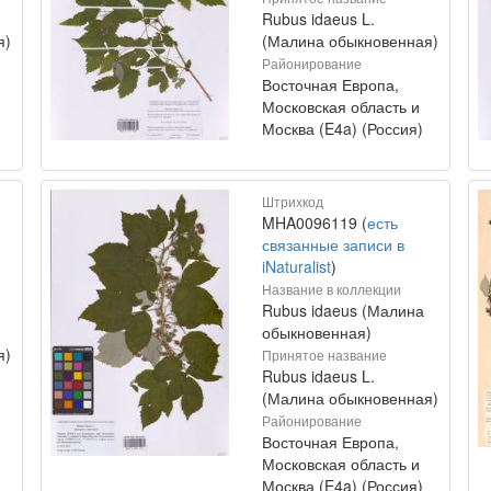
Rubus idaeus L.
я)
(Малина обыкновенная)
Районирование
Восточная Европа,
Московская область и
Москва (E4a) (Россия)
Штрихкод
MHA0096119 (
есть
связанные записи в
iNaturalist
)
Название в коллекции
Rubus idaeus (Малина
обыкновенная)
я)
Принятое название
Rubus idaeus L.
(Малина обыкновенная)
Районирование
Восточная Европа,
Московская область и
Москва (E4a) (Россия)