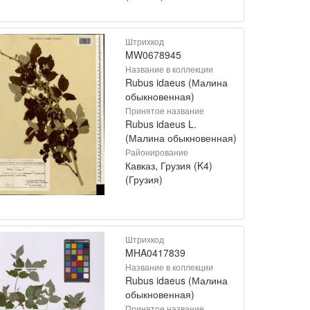
Штрихкод
MW0678945
Название в коллекции
Rubus idaeus (Малина
обыкновенная)
Принятое название
Rubus idaeus L.
(Малина обыкновенная)
Районирование
Кавказ, Грузия (K4)
(Грузия)
Штрихкод
MHA0417839
Название в коллекции
Rubus idaeus (Малина
обыкновенная)
Принятое название