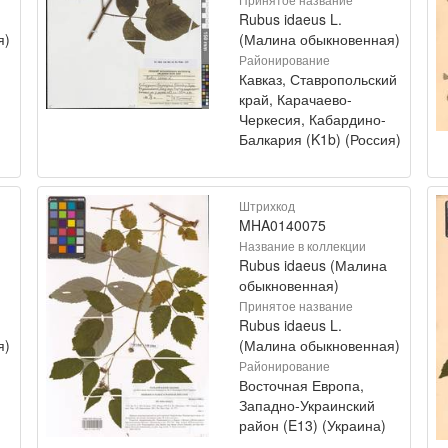
Rubus idaeus L.
я)
(Малина обыкновенная)
Районирование
Кавказ, Ставропольский
край, Карачаево-
Черкесия, Кабардино-
Балкария (K1b) (Россия)
Штрихкод
MHA0140075
Название в коллекции
Rubus idaeus (Малина
обыкновенная)
Принятое название
Rubus idaeus L.
я)
(Малина обыкновенная)
Районирование
Восточная Европа,
Западно-Украинский
район (E13) (Украина)