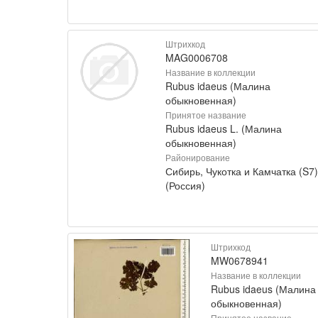
Штрихкод
MAG0006708
Название в коллекции
Rubus idaeus (Малина
обыкновенная)
Принятое название
Rubus idaeus L. (Малина
обыкновенная)
Районирование
Сибирь, Чукотка и Камчатка (S7)
(Россия)
Штрихкод
MW0678941
Название в коллекции
Rubus idaeus (Малина
обыкновенная)
Принятое название