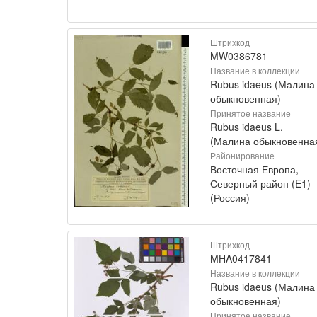
Штрихкод
MW0386781
Название в коллекции
Rubus idaeus (Малина
обыкновенная)
Принятое название
Rubus idaeus L.
(Малина обыкновенна
Районирование
Восточная Европа,
Северный район (E1)
(Россия)
Штрихкод
MHA0417841
Название в коллекции
Rubus idaeus (Малина
обыкновенная)
Принятое название