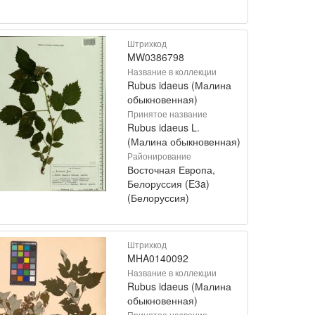
Штрихкод
MW0386798
Название в коллекции
Rubus idaeus (Малина
обыкновенная)
Принятое название
Rubus idaeus L.
(Малина обыкновенная)
Районирование
Восточная Европа,
Белоруссия (E3a)
(Белоруссия)
Штрихкод
MHA0140092
Название в коллекции
Rubus idaeus (Малина
обыкновенная)
Принятое название