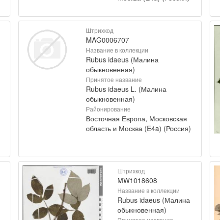
Штрихкод
MAG0006707
Название в коллекции
Rubus idaeus (Малина
обыкновенная)
Принятое название
Rubus idaeus L. (Малина
обыкновенная)
Районирование
Восточная Европа, Московская
область и Москва (E4a) (Россия)
Штрихкод
MW1018608
Название в коллекции
Rubus idaeus (Малина
обыкновенная)
Принятое название