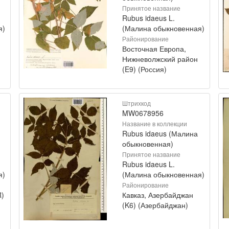
Принятое название
Rubus idaeus L.
я)
(Малина обыкновенная)
Районирование
Восточная Европа,
Нижневолжский район
(E9) (Россия)
Штрихкод
MW0678956
Название в коллекции
Rubus idaeus (Малина
обыкновенная)
Принятое название
Rubus idaeus L.
я)
(Малина обыкновенная)
Районирование
R)
Кавказ, Азербайджан
(K6) (Азербайджан)