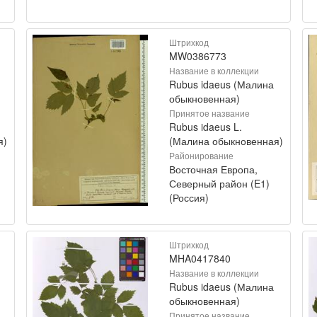
Штрихкод
MW0386773
Название в коллекции
Rubus idaeus (Малина
обыкновенная)
Принятое название
Rubus idaeus L.
я)
(Малина обыкновенная)
Районирование
Восточная Европа,
Северный район (E1)
(Россия)
Штрихкод
MHA0417840
Название в коллекции
Rubus idaeus (Малина
обыкновенная)
Принятое название