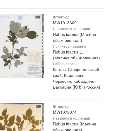
Штрихкод
MW1018609
Название в коллекции
Rubus idaeus (Малина
обыкновенная)
Принятое название
Rubus idaeus L.
(Малина обыкновенная)
Районирование
Кавказ, Ставропольский
край, Карачаево-
Черкесия, Кабардино-
Балкария (K1b) (Россия)
Штрихкод
MW1078074
Название в коллекции
Rubus idaeus (Малина
обыкновенная)