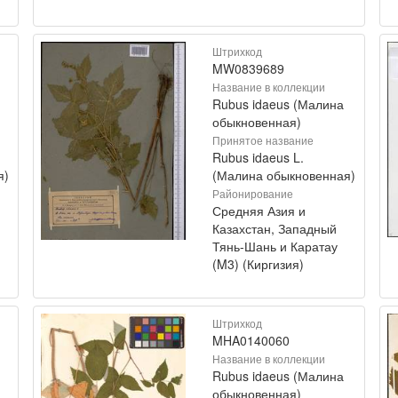
Штрихкод
MW0839689
Название в коллекции
Rubus idaeus (Малина
обыкновенная)
Принятое название
Rubus idaeus L.
я)
(Малина обыкновенная)
Районирование
Средняя Азия и
Казахстан, Западный
Тянь-Шань и Каратау
(M3) (Киргизия)
Штрихкод
MHA0140060
Название в коллекции
Rubus idaeus (Малина
обыкновенная)