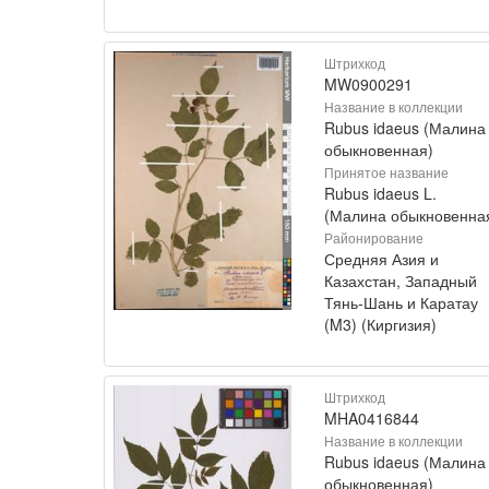
Штрихкод
MW0900291
Название в коллекции
Rubus idaeus (Малина
обыкновенная)
Принятое название
Rubus idaeus L.
(Малина обыкновенна
Районирование
Средняя Азия и
Казахстан, Западный
Тянь-Шань и Каратау
(M3) (Киргизия)
Штрихкод
MHA0416844
Название в коллекции
Rubus idaeus (Малина
обыкновенная)