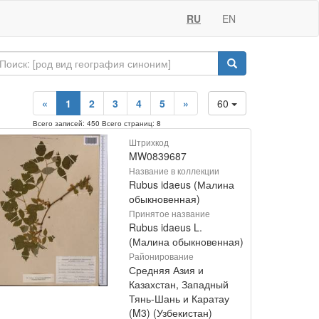
RU
EN
«
1
2
3
4
5
»
60
Всего записей: 450 Всего страниц: 8
Штрихкод
MW0839687
Название в коллекции
Rubus idaeus (Малина
обыкновенная)
Принятое название
Rubus idaeus L.
(Малина обыкновенная)
Районирование
Средняя Азия и
Казахстан, Западный
Тянь-Шань и Каратау
(M3) (Узбекистан)