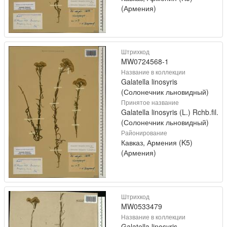
(Армения)
Штрихкод
MW0724568-1
Название в коллекции
Galatella linosyris
(Солонечник льновидный)
Принятое название
Galatella linosyris (L.) Rchb.fil.
(Солонечник льновидный)
Районирование
Кавказ, Армения (K5)
(Армения)
Штрихкод
MW0533479
Название в коллекции
Galatella linosyris