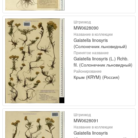
Штрихкод
MW0628090
Название в коллекции
Galatella linosyris
(Солонечник льновидный)
Принятое название
Galatella linosyris (L.) Rchb.
fil. (Солонечник льновидный)
Районирование
Крым (KRYM) (Россия)
Штрихкод
MW0628091
Название в коллекции
Galatella linosyris