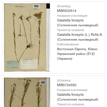
Штрихкод
MW0533514
Название в коллекции
Galatella linosyris
(Солонечник льновидный)
Принятое название
Galatella linosyris (L.) Rchb.fil.
(Солонечник льновидный)
Районирование
Восточная Европа, Южно-
Украинский район (E12)
(Украина)
Штрихкод
MW0724550
Название в коллекции
Galatella linosyris
(Солонечник льновидный)
Принятое название