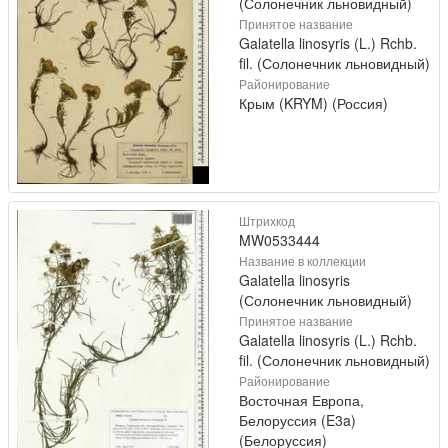
(Солонечник льновидный)
Принятое название
Galatella linosyris (L.) Rchb.
fil. (Солонечник льновидный)
Районирование
Крым (KRYM) (Россия)
Штрихкод
MW0533444
Название в коллекции
Galatella linosyris
(Солонечник льновидный)
Принятое название
Galatella linosyris (L.) Rchb.
fil. (Солонечник льновидный)
Районирование
Восточная Европа,
Белоруссия (E3a)
(Белоруссия)