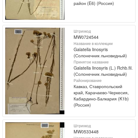
район (E6) (Россия)
Штрихкод
MW0724544
Название в коллекции
Galatella linosyris
(Солонечник льновидный)
Принятое название
Galatella linosyris (L.) Rchb.fil.
(Солонечник льновидный)
Районирование
Кавказ, Ставропольский
край, Карачаево-Черкесия,
Кабардино-Балкария (K1b)
(Россия)
Штрихкод
MW0533448
Название в коллекции