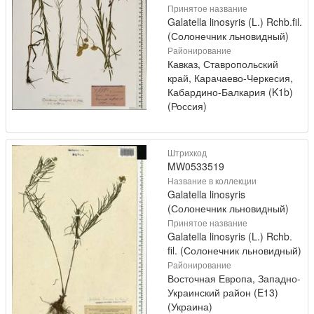
Принятое название
Galatella linosyris (L.) Rchb.fil.
(Солонечник льновидный)
Районирование
Кавказ, Ставропольский
край, Карачаево-Черкесия,
Кабардино-Балкария (K1b)
(Россия)
Штрихкод
MW0533519
Название в коллекции
Galatella linosyris
(Солонечник льновидный)
Принятое название
Galatella linosyris (L.) Rchb.
fil. (Солонечник льновидный)
Районирование
Восточная Европа, Западно-
Украинский район (E13)
(Украина)