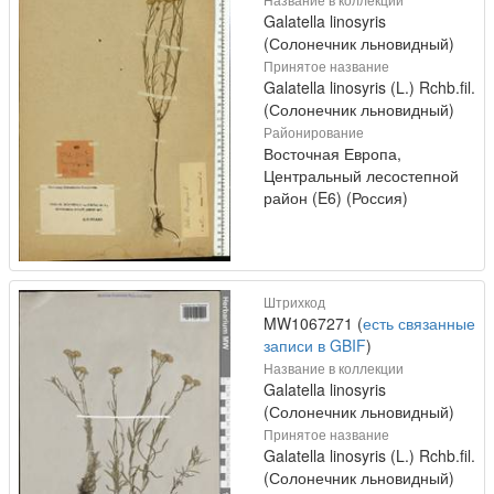
Galatella linosyris
(Солонечник льновидный)
Принятое название
Galatella linosyris (L.) Rchb.fil.
(Солонечник льновидный)
Районирование
Восточная Европа,
Центральный лесостепной
район (E6) (Россия)
Штрихкод
MW1067271 (
есть связанные
записи в GBIF
)
Название в коллекции
Galatella linosyris
(Солонечник льновидный)
Принятое название
Galatella linosyris (L.) Rchb.fil.
(Солонечник льновидный)