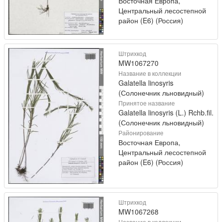
Восточная Европа,
Центральный лесостепной
район (E6) (Россия)
Штрихкод
MW1067270
Название в коллекции
Galatella linosyris
(Солонечник льновидный)
Принятое название
Galatella linosyris (L.) Rchb.fil.
(Солонечник льновидный)
Районирование
Восточная Европа,
Центральный лесостепной
район (E6) (Россия)
Штрихкод
MW1067268
Название в коллекции