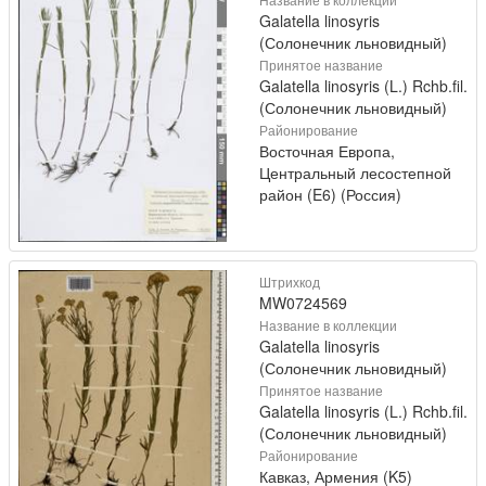
Galatella linosyris
(Солонечник льновидный)
Принятое название
Galatella linosyris (L.) Rchb.fil.
(Солонечник льновидный)
Районирование
Восточная Европа,
Центральный лесостепной
район (E6) (Россия)
Штрихкод
MW0724569
Название в коллекции
Galatella linosyris
(Солонечник льновидный)
Принятое название
Galatella linosyris (L.) Rchb.fil.
(Солонечник льновидный)
Районирование
Кавказ, Армения (K5)