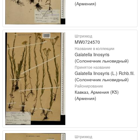
(Армения)
Штрихкод
MW0724570
Название в коллекции
Galatella linosyris
(Солонечник льновидный)
Принятое название
Galatella linosyris (L.) Rchb.fil.
(Солонечник льновидный)
Районирование
Кавказ, Армения (K5)
(Армения)
Штрихкод