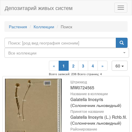
Депозитарий живых систем
Навиг
Растения
Коллекции
Поиск
Все коллекции
«
1
2
3
4
»
60
Всего записей: 236 Всего страниц: 4
Штрихкод
MW0724565
Название в коллекции
Galatella linosyris
(Солонечник льновидный)
Принятое название
Galatella linosyris (L.) Rchb.fil.
(Солонечник льновидный)
Районирование