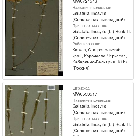
MW0724543
Название в коллекции
Galatella linosyris
(Солонечник льновидный)
Принятое название
Galatella linosyris (L.) Rchb.fil.
(Солонечник льновидный)
Районирование
Кавказ, Ставропольский
край, Карачаево-Черкесия,
Кабардино-Балкария (K1b)
(Россия)
Штрихкод
MW0533517
Название в коллекции
Galatella linosyris
(Солонечник льновидный)
Принятое название
Galatella linosyris (L.) Rchb.fil.
(Солонечник льновидный)