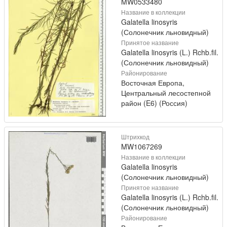
MW0533480
Название в коллекции
Galatella linosyris
(Солонечник льновидный)
Принятое название
Galatella linosyris (L.) Rchb.fil.
(Солонечник льновидный)
Районирование
Восточная Европа,
Центральный лесостепной
район (E6) (Россия)
Штрихкод
MW1067269
Название в коллекции
Galatella linosyris
(Солонечник льновидный)
Принятое название
Galatella linosyris (L.) Rchb.fil.
(Солонечник льновидный)
Районирование