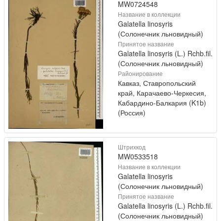
MW0724548
Название в коллекции
Galatella linosyris
(Солонечник льновидный)
Принятое название
Galatella linosyris (L.) Rchb.fil.
(Солонечник льновидный)
Районирование
Кавказ, Ставропольский
край, Карачаево-Черкесия,
Кабардино-Балкария (K1b)
(Россия)
Штрихкод
MW0533518
Название в коллекции
Galatella linosyris
(Солонечник льновидный)
Принятое название
Galatella linosyris (L.) Rchb.fil.
(Солонечник льновидный)