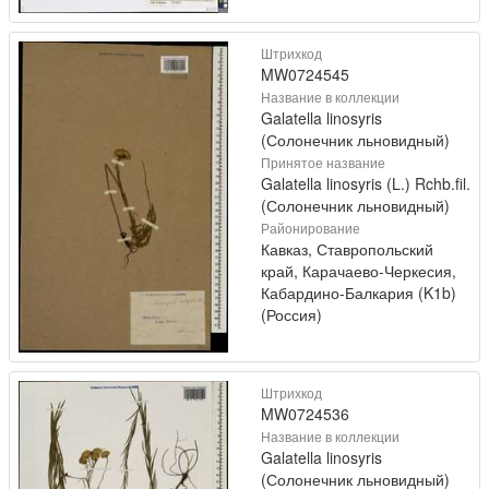
Штрихкод
MW0724545
Название в коллекции
Galatella linosyris
(Солонечник льновидный)
Принятое название
Galatella linosyris (L.) Rchb.fil.
(Солонечник льновидный)
Районирование
Кавказ, Ставропольский
край, Карачаево-Черкесия,
Кабардино-Балкария (K1b)
(Россия)
Штрихкод
MW0724536
Название в коллекции
Galatella linosyris
(Солонечник льновидный)