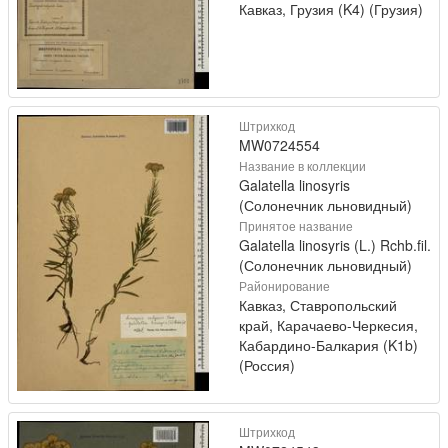
Кавказ, Грузия (K4) (Грузия)
Штрихкод
MW0724554
Название в коллекции
Galatella linosyris
(Солонечник льновидный)
Принятое название
Galatella linosyris (L.) Rchb.fil.
(Солонечник льновидный)
Районирование
Кавказ, Ставропольский
край, Карачаево-Черкесия,
Кабардино-Балкария (K1b)
(Россия)
Штрихкод