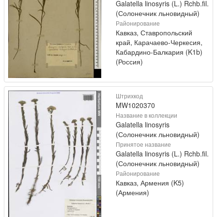
Galatella linosyris (L.) Rchb.fil.
(Солонечник льновидный)
Районирование
Кавказ, Ставропольский
край, Карачаево-Черкесия,
Кабардино-Балкария (K1b)
(Россия)
Штрихкод
MW1020370
Название в коллекции
Galatella linosyris
(Солонечник льновидный)
Принятое название
Galatella linosyris (L.) Rchb.fil.
(Солонечник льновидный)
Районирование
Кавказ, Армения (K5)
(Армения)