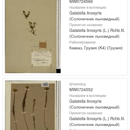
MW0724566
Название в коллекции
Galatella linosyris
(Солонечник льновидный)
Принятое название
Galatella linosyris (L.) Rchb.fil.
(Солонечник льновидный)
Районирование
Кавказ, Грузия (K4) (Грузия)
Штрихкод
MW0724552
Название в коллекции
Galatella linosyris
(Солонечник льновидный)
Принятое название
Galatella linosyris (L.) Rchb.fil.
(Солонечник льновидный)