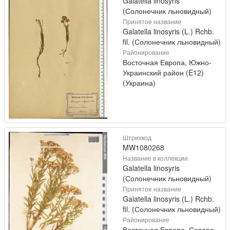
Galatella linosyris
(Солонечник льновидный)
Принятое название
Galatella linosyris (L.) Rchb.
fil. (Солонечник льновидный)
Районирование
Восточная Европа, Южно-
Украинский район (E12)
(Украина)
Штрихкод
MW1080268
Название в коллекции
Galatella linosyris
(Солонечник льновидный)
Принятое название
Galatella linosyris (L.) Rchb.
fil. (Солонечник льновидный)
Районирование
Восточная Европа, Северо-