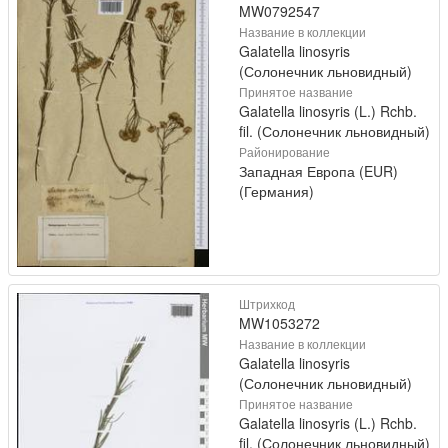
MW0792547
Название в коллекции
Galatella linosyris
(Солонечник льновидный)
Принятое название
Galatella linosyris (L.) Rchb.
fil. (Солонечник льновидный)
Районирование
Западная Европа (EUR)
(Германия)
Штрихкод
MW1053272
Название в коллекции
Galatella linosyris
(Солонечник льновидный)
Принятое название
Galatella linosyris (L.) Rchb.
fil. (Солонечник льновидный)