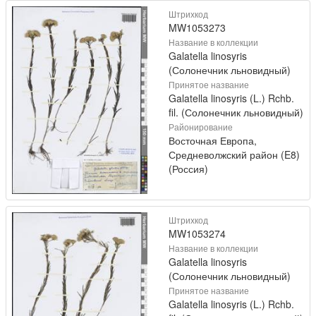
Штрихкод
MW1053273
Название в коллекции
Galatella linosyris
(Солонечник льновидный)
Принятое название
Galatella linosyris (L.) Rchb.
fil. (Солонечник льновидный)
Районирование
Восточная Европа,
Средневолжский район (E8)
(Россия)
Штрихкод
MW1053274
Название в коллекции
Galatella linosyris
(Солонечник льновидный)
Принятое название
Galatella linosyris (L.) Rchb.