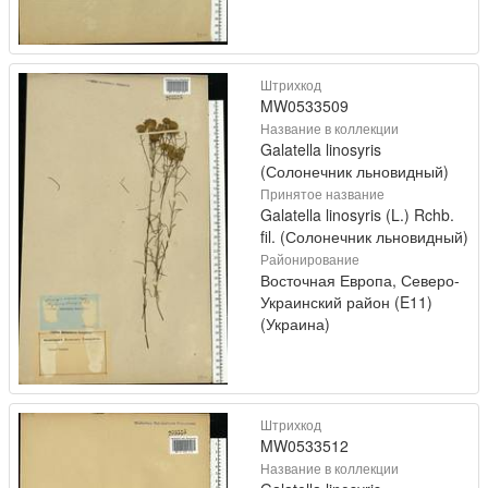
Штрихкод
MW0533509
Название в коллекции
Galatella linosyris
(Солонечник льновидный)
Принятое название
Galatella linosyris (L.) Rchb.
fil. (Солонечник льновидный)
Районирование
Восточная Европа, Северо-
Украинский район (E11)
(Украина)
Штрихкод
MW0533512
Название в коллекции