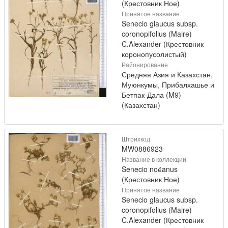
(Крестовник Ное)
Принятое название
Senecio glaucus subsp.
coronopifolius (Maire)
C.Alexander (Крестовник
коронопусолистый)
Районирование
Средняя Азия и Казахстан,
Муюнкумы, Прибалхашье и
Бетпак-Дала (M9)
(Казахстан)
Штрихкод
MW0886923
Название в коллекции
Senecio noёanus
(Крестовник Ное)
Принятое название
Senecio glaucus subsp.
coronopifolius (Maire)
C.Alexander (Крестовник