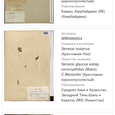
коронопусолистый)
Районирование
Кавказ, Азербайджан (K6)
(Азербайджан)
Штрихкод
MW0886924
Название в коллекции
Senecio noёanus
(Крестовник Ное)
Принятое название
Senecio glaucus subsp.
coronopifolius (Maire)
C.Alexander (Крестовник
коронопусолистый)
Районирование
Средняя Азия и Казахстан,
Западный Тянь-Шань и
Каратау (M3) (Казахстан)