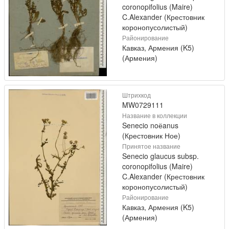
coronopifolius (Maire)
C.Alexander (Крестовник
коронопусолистый)
Районирование
Кавказ, Армения (K5)
(Армения)
Штрихкод
MW0729111
Название в коллекции
Senecio noёanus
(Крестовник Ное)
Принятое название
Senecio glaucus subsp.
coronopifolius (Maire)
C.Alexander (Крестовник
коронопусолистый)
Районирование
Кавказ, Армения (K5)
(Армения)