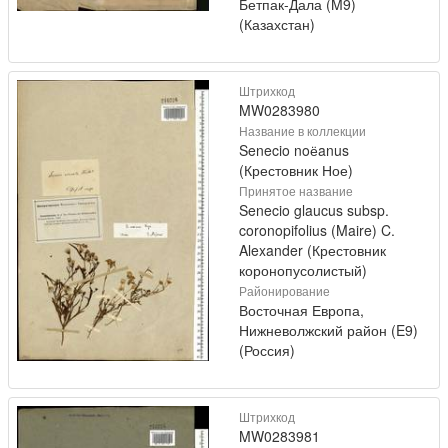
Бетпак-Дала (M9)
(Казахстан)
Штрихкод
MW0283980
Название в коллекции
Senecio noёanus
(Крестовник Ное)
Принятое название
Senecio glaucus subsp.
coronopifolius (Maire) C.
Alexander (Крестовник
коронопусолистый)
Районирование
Восточная Европа,
Нижневолжский район (E9)
(Россия)
Штрихкод
MW0283981