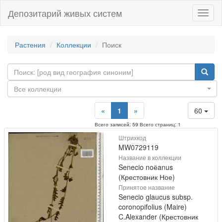
Депозитарий живых систем
Навиг
Растения
Коллекции
Поиск
Все коллекции
«
1
»
60
Всего записей: 59 Всего страниц: 1
Штрихкод
MW0729119
Название в коллекции
Senecio noёanus
(Крестовник Ное)
Принятое название
Senecio glaucus subsp.
coronopifolius (Maire)
C.Alexander (Крестовник