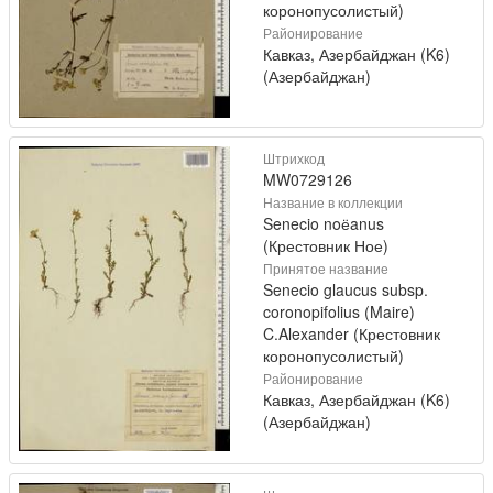
коронопусолистый)
Районирование
Кавказ, Азербайджан (K6)
(Азербайджан)
Штрихкод
MW0729126
Название в коллекции
Senecio noёanus
(Крестовник Ное)
Принятое название
Senecio glaucus subsp.
coronopifolius (Maire)
C.Alexander (Крестовник
коронопусолистый)
Районирование
Кавказ, Азербайджан (K6)
(Азербайджан)