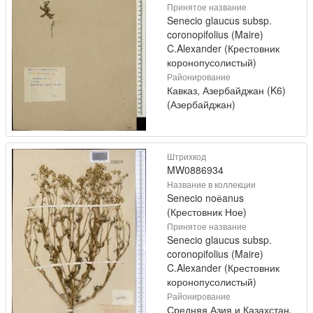
Принятое название
Senecio glaucus subsp.
coronopifolius (Maire)
C.Alexander (Крестовник
коронопусолистый)
Районирование
Кавказ, Азербайджан (K6)
(Азербайджан)
Штрихкод
MW0886934
Название в коллекции
Senecio noёanus
(Крестовник Ное)
Принятое название
Senecio glaucus subsp.
coronopifolius (Maire)
C.Alexander (Крестовник
коронопусолистый)
Районирование
Средняя Азия и Казахстан,