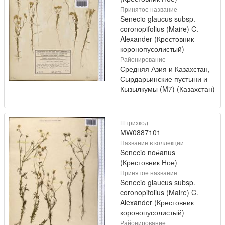
Принятое название
Senecio glaucus subsp.
coronopifolius (Maire) C.
Alexander (Крестовник
коронопусолистый)
Районирование
Средняя Азия и Казахстан,
Сырдарьинские пустыни и
Кызылкумы (M7) (Казахстан)
Штрихкод
MW0887101
Название в коллекции
Senecio noёanus
(Крестовник Ное)
Принятое название
Senecio glaucus subsp.
coronopifolius (Maire) C.
Alexander (Крестовник
коронопусолистый)
Районирование