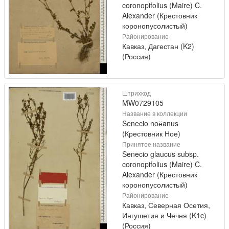
coronopifolius (Maire) C.
Alexander (Крестовник
коронопусолистый)
Районирование
Кавказ, Дагестан (K2)
(Россия)
Штрихкод
MW0729105
Название в коллекции
Senecio noёanus
(Крестовник Ное)
Принятое название
Senecio glaucus subsp.
coronopifolius (Maire) C.
Alexander (Крестовник
коронопусолистый)
Районирование
Кавказ, Северная Осетия,
Ингушетия и Чечня (K1c)
(Россия)