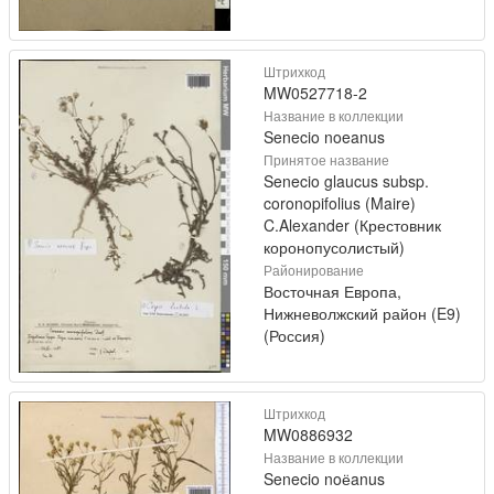
Штрихкод
MW0527718-2
Название в коллекции
Senecio noeanus
Принятое название
Senecio glaucus subsp.
coronopifolius (Maire)
C.Alexander (Крестовник
коронопусолистый)
Районирование
Восточная Европа,
Нижневолжский район (E9)
(Россия)
Штрихкод
MW0886932
Название в коллекции
Senecio noёanus