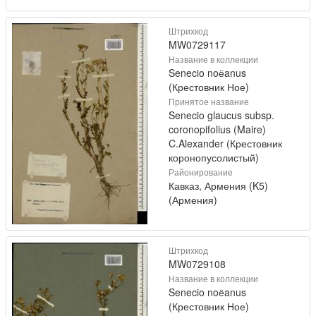
Штрихкод
MW0729117
Название в коллекции
Senecio noёanus
(Крестовник Ное)
Принятое название
Senecio glaucus subsp.
coronopifolius (Maire)
C.Alexander (Крестовник
коронопусолистый)
Районирование
Кавказ, Армения (K5)
(Армения)
Штрихкод
MW0729108
Название в коллекции
Senecio noёanus
(Крестовник Ное)