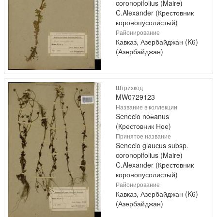
coronopifolius (Maire)
C.Alexander (Крестовник
коронопусолистый)
Районирование
Кавказ, Азербайджан (K6)
(Азербайджан)
Штрихкод
MW0729123
Название в коллекции
Senecio noёanus
(Крестовник Ное)
Принятое название
Senecio glaucus subsp.
coronopifolius (Maire)
C.Alexander (Крестовник
коронопусолистый)
Районирование
Кавказ, Азербайджан (K6)
(Азербайджан)