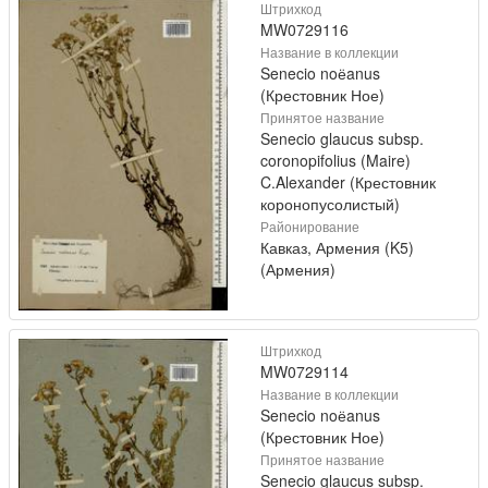
Штрихкод
MW0729116
Название в коллекции
Senecio noёanus
(Крестовник Ное)
Принятое название
Senecio glaucus subsp.
coronopifolius (Maire)
C.Alexander (Крестовник
коронопусолистый)
Районирование
Кавказ, Армения (K5)
(Армения)
Штрихкод
MW0729114
Название в коллекции
Senecio noёanus
(Крестовник Ное)
Принятое название
Senecio glaucus subsp.