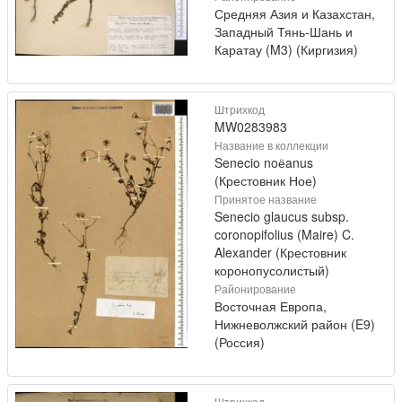
Средняя Азия и Казахстан,
Западный Тянь-Шань и
Каратау (M3) (Киргизия)
Штрихкод
MW0283983
Название в коллекции
Senecio noёanus
(Крестовник Ное)
Принятое название
Senecio glaucus subsp.
coronopifolius (Maire) C.
Alexander (Крестовник
коронопусолистый)
Районирование
Восточная Европа,
Нижневолжский район (E9)
(Россия)
Штрихкод