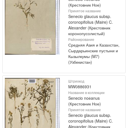
(Крестовник Ное)
Принятое название
Senecio glaucus subsp.
coronopifolius (Maire) C.
Alexander (Крестовник
коронопусолистый)
Районирование
Средняя Азия и Казахстан,
Сырдарьинские пустыни и
Кызылкумы (M7)
(Узбекистан)
Штрихкод
MW0886931
Название в коллекции
Senecio noёanus
(Крестовник Ное)
Принятое название
Senecio glaucus subsp.
coronopifolius (Maire) C.
Alexander (Крестовник