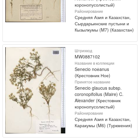
коронопусолистый)
Районирование
Средняя Азия и Казахстан,
Сырдарьинские пустыни и
Кызылкумы (M7) (Казахстан)
Штрихкод
MW0887102
Название в коллекции
Senecio noёanus
(Крестовник Ное)
Принятое название
Senecio glaucus subsp.
coronopifolius (Maire) C.
Alexander (Крестовник
коронопусолистый)
Районирование
Средняя Азия и Казахстан,
Каракумы (M6) (Туркмения)