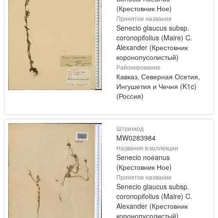
(Крестовник Ное)
Принятое название
Senecio glaucus subsp.
coronopifolius (Maire) C.
Alexander (Крестовник
коронопусолистый)
Районирование
Кавказ, Северная Осетия,
Ингушетия и Чечня (K1c)
(Россия)
Штрихкод
MW0283984
Название в коллекции
Senecio noёanus
(Крестовник Ное)
Принятое название
Senecio glaucus subsp.
coronopifolius (Maire) C.
Alexander (Крестовник
коронопусолистый)