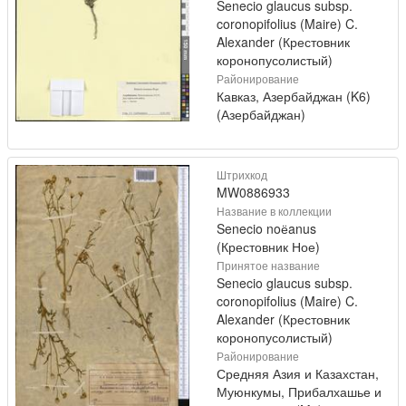
Senecio glaucus subsp.
coronopifolius (Maire) C.
Alexander (Крестовник
коронопусолистый)
Районирование
Кавказ, Азербайджан (K6)
(Азербайджан)
Штрихкод
MW0886933
Название в коллекции
Senecio noёanus
(Крестовник Ное)
Принятое название
Senecio glaucus subsp.
coronopifolius (Maire) C.
Alexander (Крестовник
коронопусолистый)
Районирование
Средняя Азия и Казахстан,
Муюнкумы, Прибалхашье и