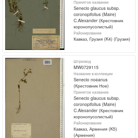
Принятое название
Senecio glaucus subsp.
coronopifolius (Maire)
C.Alexander (Крестовник
коронопусолистый)
Районирование
Кавказ, Грузия (K4) (Грузия)
Штрихкод
MW0729115
Название в коллекции
Senecio noёanus
(Крестовник Ное)
Принятое название
Senecio glaucus subsp.
coronopifolius (Maire)
C.Alexander (Крестовник
коронопусолистый)
Районирование
Кавказ, Армения (K5)
(Армения)