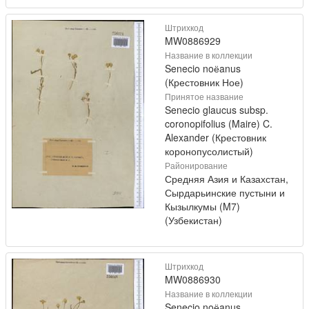
Штрихкод
MW0886929
Название в коллекции
Senecio noёanus
(Крестовник Ное)
Принятое название
Senecio glaucus subsp.
coronopifolius (Maire) C.
Alexander (Крестовник
коронопусолистый)
Районирование
Средняя Азия и Казахстан,
Сырдарьинские пустыни и
Кызылкумы (M7)
(Узбекистан)
Штрихкод
MW0886930
Название в коллекции
Senecio noёanus