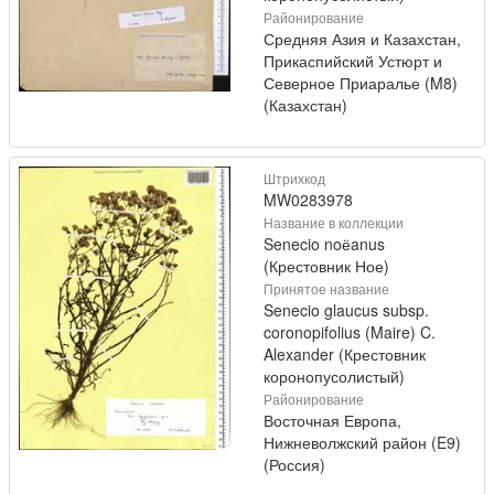
Районирование
Средняя Азия и Казахстан,
Прикаспийский Устюрт и
Северное Приаралье (M8)
(Казахстан)
Штрихкод
MW0283978
Название в коллекции
Senecio noёanus
(Крестовник Ное)
Принятое название
Senecio glaucus subsp.
coronopifolius (Maire) C.
Alexander (Крестовник
коронопусолистый)
Районирование
Восточная Европа,
Нижневолжский район (E9)
(Россия)