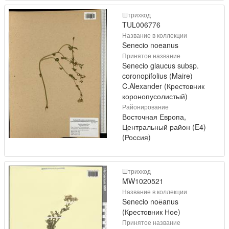
Штрихкод
TUL006776
Название в коллекции
Senecio noeanus
Принятое название
Senecio glaucus subsp.
coronopifolius (Maire)
C.Alexander (Крестовник
коронопусолистый)
Районирование
Восточная Европа,
Центральный район (E4)
(Россия)
Штрихкод
MW1020521
Название в коллекции
Senecio noёanus
(Крестовник Ное)
Принятое название