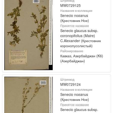
Штрихкод
MW0729125
Название в коллекции
Senecio noёanus
(Крестовник Ное)
Принятое название
Senecio glaucus subsp.
coronopifolius (Maire)
C.Alexander (Крестовник
коронопусолистый)
Районирование
Кавказ, Азербайджан (K6)
(Азербайджан)
Штрихкод
MW0729124
Название в коллекции
Senecio noёanus
(Крестовник Ное)
Принятое название
Senecio glaucus subsp.