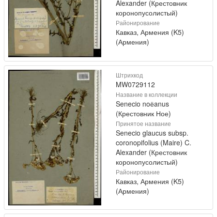
Alexander (Крестовник
коронопусолистый)
Районирование
Кавказ, Армения (K5)
(Армения)
Штрихкод
MW0729112
Название в коллекции
Senecio noёanus
(Крестовник Ное)
Принятое название
Senecio glaucus subsp.
coronopifolius (Maire) C.
Alexander (Крестовник
коронопусолистый)
Районирование
Кавказ, Армения (K5)
(Армения)