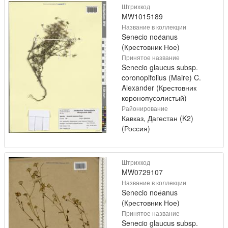
Штрихкод
MW1015189
Название в коллекции
Senecio noёanus
(Крестовник Ное)
Принятое название
Senecio glaucus subsp.
coronopifolius (Maire) C.
Alexander (Крестовник
коронопусолистый)
Районирование
Кавказ, Дагестан (K2)
(Россия)
Штрихкод
MW0729107
Название в коллекции
Senecio noёanus
(Крестовник Ное)
Принятое название
Senecio glaucus subsp.