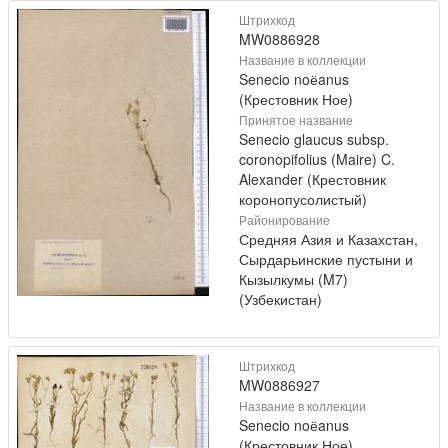
Штрихкод
MW0886928
Название в коллекции
Senecio noёanus
(Крестовник Ное)
Принятое название
Senecio glaucus subsp.
coronopifolius (Maire) C.
Alexander (Крестовник
коронопусолистый)
Районирование
Средняя Азия и Казахстан,
Сырдарьинские пустыни и
Кызылкумы (M7)
(Узбекистан)
Штрихкод
MW0886927
Название в коллекции
Senecio noёanus
(Крестовник Ное)