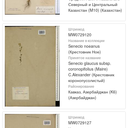
Северный и Центральный
Казахстан (M10) (Казахстан)
Штрихкод
MW0729120
Название в коллекции
Senecio noёanus
(Крестовник Ное)
Принятое название
Senecio glaucus subsp.
coronopifolius (Maire)
C.Alexander (Крестовник
коронопусолистый)
Районирование
Кавказ, Азербайджан (K6)
(Азербайджан)
Штрихкод
MW0729127