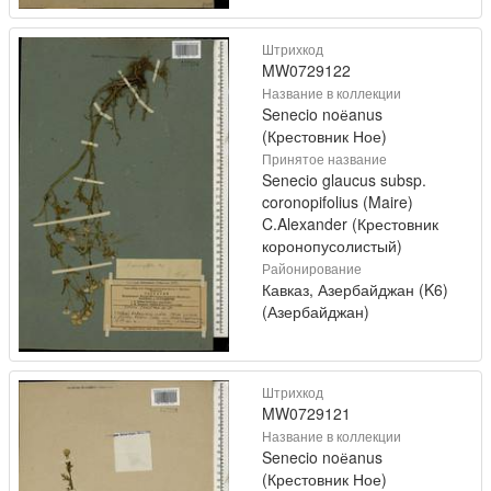
Штрихкод
MW0729122
Название в коллекции
Senecio noёanus
(Крестовник Ное)
Принятое название
Senecio glaucus subsp.
coronopifolius (Maire)
C.Alexander (Крестовник
коронопусолистый)
Районирование
Кавказ, Азербайджан (K6)
(Азербайджан)
Штрихкод
MW0729121
Название в коллекции
Senecio noёanus
(Крестовник Ное)