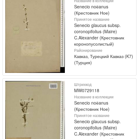
Название в коллекции
Senecio noёanus
(Крестовник Ное)
Принятое название
Senecio glaucus subsp.
coronopifolius (Maire)
C.Alexander (Крестовник
коронопусолистый)
Районирование
Кавказ, Турецкий Кавказ (K7)
(Турция)
Штрихкод
MW0729118
Название в коллекции
Senecio noёanus
(Крестовник Ное)
Принятое название
Senecio glaucus subsp.
coronopifolius (Maire)
C.Alexander (Крестовник