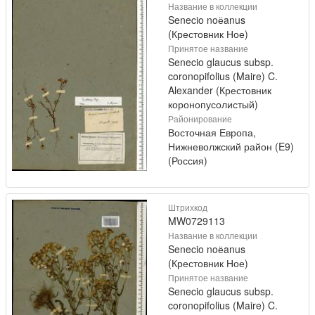
Название в коллекции
Senecio noёanus
(Крестовник Ное)
Принятое название
Senecio glaucus subsp.
coronopifolius (Maire) C.
Alexander (Крестовник
коронопусолистый)
Районирование
Восточная Европа,
Нижневолжский район (E9)
(Россия)
Штрихкод
MW0729113
Название в коллекции
Senecio noёanus
(Крестовник Ное)
Принятое название
Senecio glaucus subsp.
coronopifolius (Maire) C.