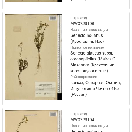
Штрихкод
MW0729106
Название в коллекции
Senecio noёanus
(Крестовник Ное)
Принятое название
Senecio glaucus subsp.
coronopifolius (Maire) C.
Alexander (Крестовник
коронопусолистый)
Районирование
Кавказ, Северная Осетия,
Ингушетия и Чечня (K1c)
(Россия)
Штрихкод
MW0729104
Название в коллекции
Senecio noёanus