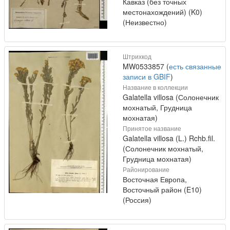
Кавказ (без точных
местонахождений) (K0)
(Неизвестно)
Штрихкод
MW0533857 (
есть связанные
записи в GBIF
)
Название в коллекции
Galatella villosa (Солонечник
мохнатый, Грудница
мохнатая)
Принятое название
Galatella villosa (L.) Rchb.fil.
(Солонечник мохнатый,
Грудница мохнатая)
Районирование
Восточная Европа,
Восточный район (E10)
(Россия)