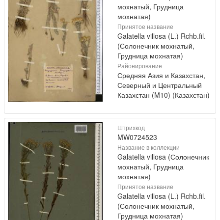
мохнатый, Грудница
мохнатая)
Принятое название
Galatella villosa (L.) Rchb.fil.
(Солонечник мохнатый,
Грудница мохнатая)
Районирование
Средняя Азия и Казахстан,
Северный и Центральный
Казахстан (M10) (Казахстан)
Штрихкод
MW0724523
Название в коллекции
Galatella villosa (Солонечник
мохнатый, Грудница
мохнатая)
Принятое название
Galatella villosa (L.) Rchb.fil.
(Солонечник мохнатый,
Грудница мохнатая)