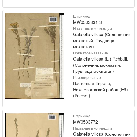
Штрихкод
MW0533831-3
Название в коллекции
Galatella villosa (Солонечник
мохнатый, Грудница
мохнатая)
Принятое название
Galatella villosa (L.) Rchb.fil.
(Солонечник мохнатый,
Грудница мохнатая)
Районирование
Восточная Европа,
Нижневолжский район (E9)
(Россия)
Штрихкод
MW0533772
Название в коллекции
Galatella villosa (Солонечник