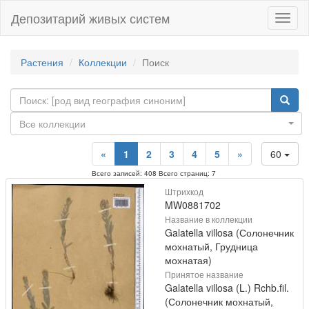
Депозитарий живых систем
Навиг
Растения
Коллекции
Поиск
Все коллекции
«
1
2
3
4
5
»
60
Всего записей: 408 Всего страниц: 7
Штрихкод
MW0881702
Название в коллекции
Galatella villosa (Солонечник
мохнатый, Грудница
мохнатая)
Принятое название
Galatella villosa (L.) Rchb.fil.
(Солонечник мохнатый,