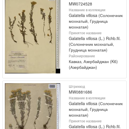
MW0724528
Название в коллекции
Galatella villosa (Солонечник
мохнатый, Грудница
мохнатая)
Принятое название
Galatella villosa (L.) Rchb.fil.
(Солонечник мохнатый,
Грудница мохнатая)
Районирование
Кавказ, Азербайджан (K6)
(Азербайджан)
Штрихкод
MW0881686
Название в коллекции
Galatella villosa (Солонечник
мохнатый, Грудница
мохнатая)
Принятое название
Galatella villosa (L.) Rchb.fil.