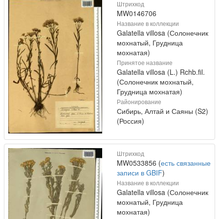
Штрихкод
MW0146706
Название в коллекции
Galatella villosa (Солонечник
мохнатый, Грудница
мохнатая)
Принятое название
Galatella villosa (L.) Rchb.fil.
(Солонечник мохнатый,
Грудница мохнатая)
Районирование
Сибирь, Алтай и Саяны (S2)
(Россия)
Штрихкод
MW0533856 (
есть связанные
записи в GBIF
)
Название в коллекции
Galatella villosa (Солонечник
мохнатый, Грудница
мохнатая)