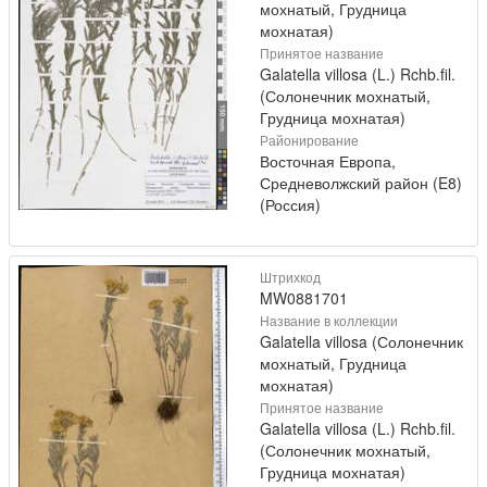
мохнатый, Грудница
мохнатая)
Принятое название
Galatella villosa (L.) Rchb.fil.
(Солонечник мохнатый,
Грудница мохнатая)
Районирование
Восточная Европа,
Средневолжский район (E8)
(Россия)
Штрихкод
MW0881701
Название в коллекции
Galatella villosa (Солонечник
мохнатый, Грудница
мохнатая)
Принятое название
Galatella villosa (L.) Rchb.fil.
(Солонечник мохнатый,
Грудница мохнатая)