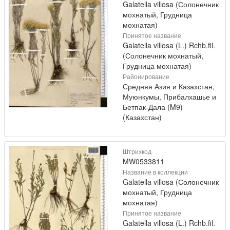
Galatella villosa (Солонечник
мохнатый, Грудница
мохнатая)
Принятое название
Galatella villosa (L.) Rchb.fil.
(Солонечник мохнатый,
Грудница мохнатая)
Районирование
Средняя Азия и Казахстан,
Муюнкумы, Прибалхашье и
Бетпак-Дала (M9)
(Казахстан)
Штрихкод
MW0533811
Название в коллекции
Galatella villosa (Солонечник
мохнатый, Грудница
мохнатая)
Принятое название
Galatella villosa (L.) Rchb.fil.