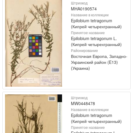
Штрихкод
MHA0190574
Название в коллекции
Epilobium tetragonum
(Кипрей четырехгранный)
Принятое название
Epilobium tetragonum L.
(Кипрей четырехгранный)
Районирование
Восточная Европа, Западно-
Украинский район (E13)
(Украина)
Штрихкод
MW0448478
Название в коллекции
Epilobium tetragonum
(Кипрей четырехгранный)
Принятое название
Epilobium tetragonum L.