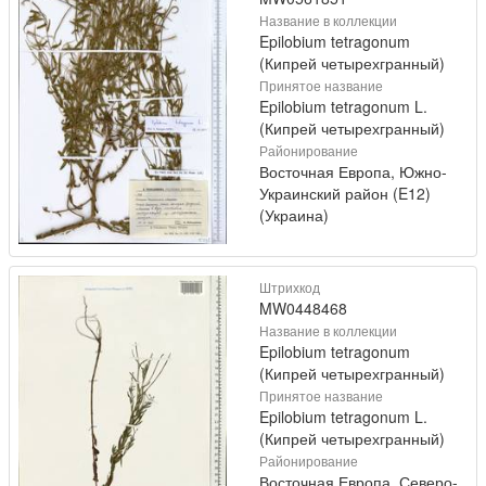
Название в коллекции
Epilobium tetragonum
(Кипрей четырехгранный)
Принятое название
Epilobium tetragonum L.
(Кипрей четырехгранный)
Районирование
Восточная Европа, Южно-
Украинский район (E12)
(Украина)
Штрихкод
MW0448468
Название в коллекции
Epilobium tetragonum
(Кипрей четырехгранный)
Принятое название
Epilobium tetragonum L.
(Кипрей четырехгранный)
Районирование
Восточная Европа, Северо-