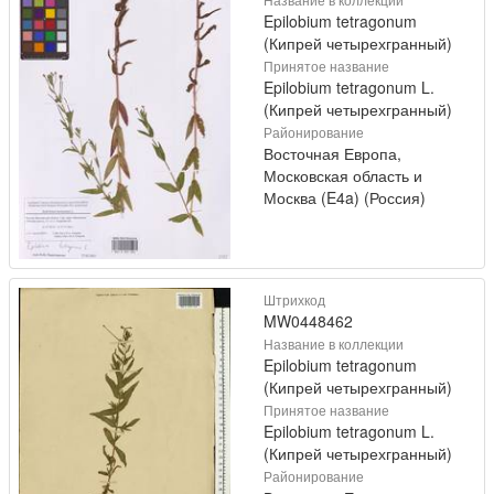
Epilobium tetragonum
(Кипрей четырехгранный)
Принятое название
Epilobium tetragonum L.
(Кипрей четырехгранный)
Районирование
Восточная Европа,
Московская область и
Москва (E4a) (Россия)
Штрихкод
MW0448462
Название в коллекции
Epilobium tetragonum
(Кипрей четырехгранный)
Принятое название
Epilobium tetragonum L.
(Кипрей четырехгранный)
Районирование