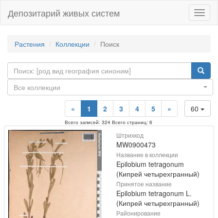
Депозитарий живых систем
Навиг
Растения
Коллекции
Поиск
Все коллекции
«
1
2
3
4
5
»
60
Всего записей: 324 Всего страниц: 6
Штрихкод
MW0900473
Название в коллекции
Epilobium tetragonum
(Кипрей четырехгранный)
Принятое название
Epilobium tetragonum L.
(Кипрей четырехгранный)
Районирование