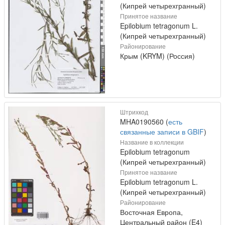
(Кипрей четырехгранный)
Принятое название
Epilobium tetragonum L.
(Кипрей четырехгранный)
Районирование
Крым (KRYM) (Россия)
Штрихкод
MHA0190560 (
есть
связанные записи в GBIF
)
Название в коллекции
Epilobium tetragonum
(Кипрей четырехгранный)
Принятое название
Epilobium tetragonum L.
(Кипрей четырехгранный)
Районирование
Восточная Европа,
Центральный район (E4)