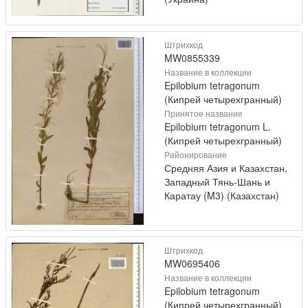
Штрихкод
MW0855339
Название в коллекции
Epilobium tetragonum
(Кипрей четырехгранный)
Принятое название
Epilobium tetragonum L.
(Кипрей четырехгранный)
Районирование
Средняя Азия и Казахстан,
Западный Тянь-Шань и
Каратау (M3) (Казахстан)
Штрихкод
MW0695406
Название в коллекции
Epilobium tetragonum
(Кипрей четырехгранный)