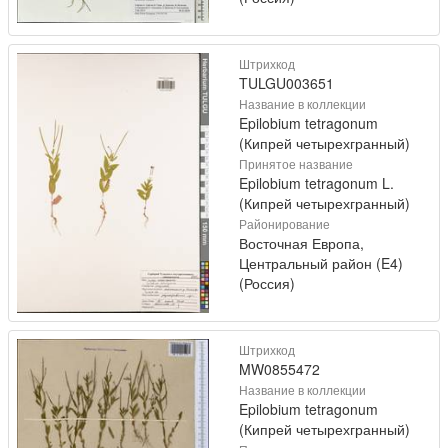
Штрихкод
TULGU003651
Название в коллекции
Epilobium tetragonum
(Кипрей четырехгранный)
Принятое название
Epilobium tetragonum L.
(Кипрей четырехгранный)
Районирование
Восточная Европа,
Центральный район (E4)
(Россия)
Штрихкод
MW0855472
Название в коллекции
Epilobium tetragonum
(Кипрей четырехгранный)