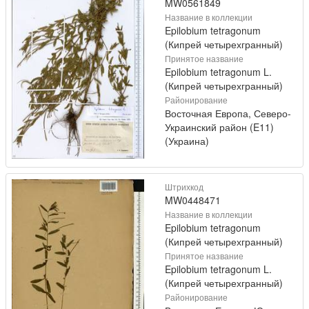
MW0561849
Название в коллекции
Epilobium tetragonum
(Кипрей четырехгранный)
Принятое название
Epilobium tetragonum L.
(Кипрей четырехгранный)
Районирование
Восточная Европа, Северо-
Украинский район (E11)
(Украина)
Штрихкод
MW0448471
Название в коллекции
Epilobium tetragonum
(Кипрей четырехгранный)
Принятое название
Epilobium tetragonum L.
(Кипрей четырехгранный)
Районирование