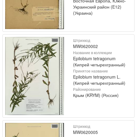
Восточная Европа, Южно-
Украинский район (E12)
(Украина)
Штрихкод
MW0620002
Название в коллекции
Epilobium tetragonum
(Кипрей четырехгранный)
Принятое название
Epilobium tetragonum L.
(Кипрей четырехгранный)
Районирование
Крым (KRYM) (Россия)
Штрихкод
MW0620005