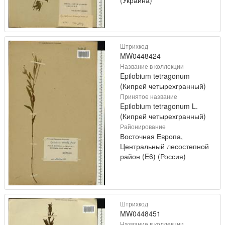
(Украина)
Штрихкод
MW0448424
Название в коллекции
Epilobium tetragonum
(Кипрей четырехгранный)
Принятое название
Epilobium tetragonum L.
(Кипрей четырехгранный)
Районирование
Восточная Европа,
Центральный лесостепной
район (E6) (Россия)
Штрихкод
MW0448451
Название в коллекции