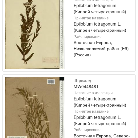
Epilobium tetragonum
(Кипрей четырехгранный)
Принятое название
Epilobium tetragonum L.
(Кипрей четырехгранный)
Районирование
Восточная Европа,
Нижневолжский район (E9)
(Россия)
Штрихкод
MW0448481
Название в коллекции
Epilobium tetragonum
(Кипрей четырехгранный)
Принятое название
Epilobium tetragonum L.
(Кипрей четырехгранный)
Районирование
Восточная Европа, Северо-