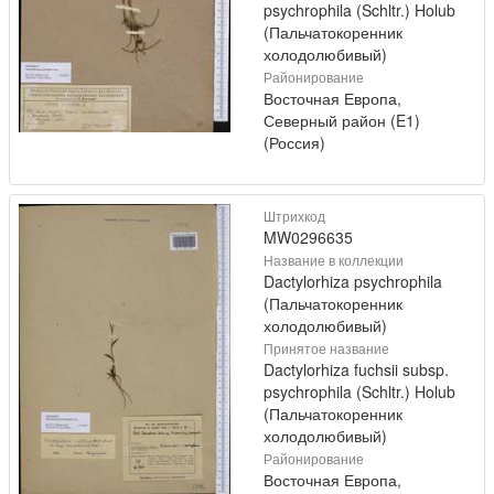
psychrophila (Schltr.) Holub
(Пальчатокоренник
холодолюбивый)
Районирование
Восточная Европа,
Северный район (E1)
(Россия)
Штрихкод
MW0296635
Название в коллекции
Dactylorhiza psychrophila
(Пальчатокоренник
холодолюбивый)
Принятое название
Dactylorhiza fuchsii subsp.
psychrophila (Schltr.) Holub
(Пальчатокоренник
холодолюбивый)
Районирование
Восточная Европа,