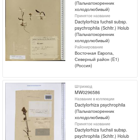
(Пальчатокоренник
холодолюбивый)
Принятое название
Dactylorhiza fuchsii subsp.
psychrophila (Schltr.) Holub
(Пальчатокоренник
холодолюбивый)
Районирование
Восточная Европа,
Северный район (E1)
(Россия)
Штрихкод
MW0296586
Название в коллекции
Dactylorhiza psychrophila
(Пальчатокоренник
холодолюбивый)
Принятое название
Dactylorhiza fuchsii subsp.
psychrophila (Schltr.) Holub