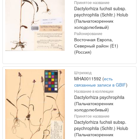
Принятое название
Dactylorhiza fuchsii subsp.
psychrophila (Schltr.) Holub
(Пальчатокоренник
холодолюбивый)
Районирование
Восточная Европа,
Северный район (E1)
(Россия)
Штрихкод
MHA0011592 (
есть
связанные записи в GBIF
)
Название в коллекции
Dactylorhiza psychrophila
(Пальчатокоренник
холодолюбивый)
Принятое название
Dactylorhiza fuchsii subsp.
psychrophila (Schltr.) Holub
(Пальчатокоренник