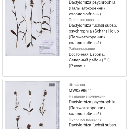
Dactylorhiza psychrophila
(Пальчатокоренник
холодолюбивый)
Принятое название
Dactylorhiza fuchsii subsp.
psychrophila (Schltr.) Holub
(Пальчатокоренник
холодолюбивый)
Районирование
Восточная Европа,
Северный район (E1)
(Россия)
Штрихкод
MW0296641
Название в коллекции
Dactylorhiza psychrophila
(Пальчатокоренник
холодолюбивый)
Принятое название
Dactylorhiza fuchsii subsp.