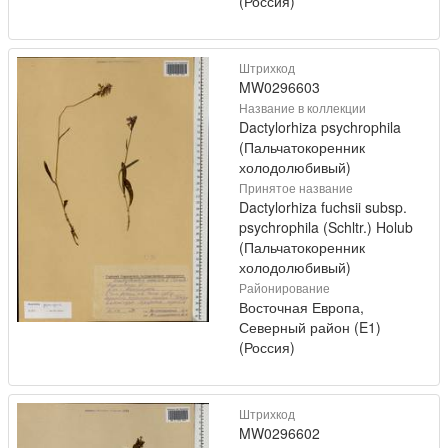
(Россия)
Штрихкод
MW0296603
Название в коллекции
Dactylorhiza psychrophila
(Пальчатокоренник
холодолюбивый)
Принятое название
Dactylorhiza fuchsii subsp.
psychrophila (Schltr.) Holub
(Пальчатокоренник
холодолюбивый)
Районирование
Восточная Европа,
Северный район (E1)
(Россия)
Штрихкод
MW0296602