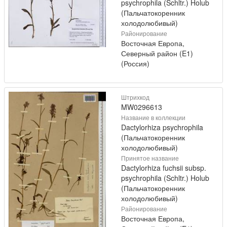
psychrophila (Schltr.) Holub
(Пальчатокоренник
холодолюбивый)
Районирование
Восточная Европа,
Северный район (E1)
(Россия)
Штрихкод
MW0296613
Название в коллекции
Dactylorhiza psychrophila
(Пальчатокоренник
холодолюбивый)
Принятое название
Dactylorhiza fuchsii subsp.
psychrophila (Schltr.) Holub
(Пальчатокоренник
холодолюбивый)
Районирование
Восточная Европа,