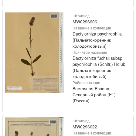
Штрихкод
MW0296606
Название в коллекции
Dactylorhiza psychrophila
(Пальчатокоренник
холодолюбивый)
Принятое название
Dactylorhiza fuchsii subsp.
psychrophila (Schltr.) Holub
(Пальчатокоренник
холодолюбивый)
Районирование
Восточная Европа,
Северный район (E1)
(Россия)
Штрихкод
MW0296622
Название в коллекции