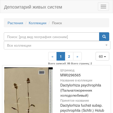
Депозитарий живых систем
Навиг
Растения
Коллекции
Поиск
Все коллекции
«
1
2
»
60
Всего записей: 86 Всего страниц: 2
Штрихкод
MW0296565
Название в коллекции
Dactylorhiza psychrophila
(Пальчатокоренник
холодолюбивый)
Принятое название
Dactylorhiza fuchsii subsp.
psychrophila (Schltr.) Holub