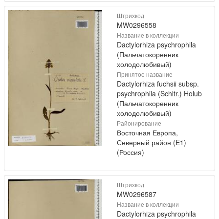
Штрихкод
MW0296558
Название в коллекции
Dactylorhiza psychrophila
(Пальчатокоренник
холодолюбивый)
Принятое название
Dactylorhiza fuchsii subsp.
psychrophila (Schltr.) Holub
(Пальчатокоренник
холодолюбивый)
Районирование
Восточная Европа,
Северный район (E1)
(Россия)
Штрихкод
MW0296587
Название в коллекции
Dactylorhiza psychrophila