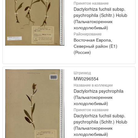
Принятое название
Dactylorhiza fuchsii subsp.
psychrophila (Schltr.) Holub
(Пальчатокоренник
холодолюбивый)
Районирование
Восточная Европа,
Северный район (E1)
(Россия)
Штрихкод
MW0296554
Название в коллекции
Dactylorhiza psychrophila
(Пальчатокоренник
холодолюбивый)
Принятое название
Dactylorhiza fuchsii subsp.
psychrophila (Schltr.) Holub
(Пальчатокоренник
холодолюбивый)