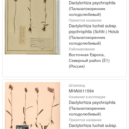
Dactylorhiza psychrophila
(Пальчатокоренник
холодолюбивый)
Принятое название
Dactylorhiza fuchsii subsp.
psychrophila (Schltr.) Holub
(Пальчатокоренник
холодолюбивый)
Районирование
Восточная Европа,
Северный район (E1)
(Россия)
Штрихкод
MHA0011594
Название в коллекции
Dactylorhiza psychrophila
(Пальчатокоренник
холодолюбивый)
Принятое название
Dactylorhiza fuchsii subsp.