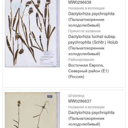
MW0296638
Название в коллекции
Dactylorhiza psychrophila
(Пальчатокоренник
холодолюбивый)
Принятое название
Dactylorhiza fuchsii subsp.
psychrophila (Schltr.) Holub
(Пальчатокоренник
холодолюбивый)
Районирование
Восточная Европа,
Северный район (E1)
(Россия)
Штрихкод
MW0296637
Название в коллекции
Dactylorhiza psychrophila
(Пальчатокоренник
холодолюбивый)