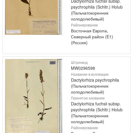
Dactylorhiza fuchsii subsp.
psychrophila (Schltr.) Holub
(Пальчатокоренник
холодолюбивый)
Районирование
Восточная Европа,
Северный район (E1)
(Россия)
Штрихкод
MW0296598
Название в коллекции
Dactylorhiza psychrophila
(Пальчатокоренник
холодолюбивый)
Принятое название
Dactylorhiza fuchsii subsp.
psychrophila (Schltr.) Holub
(Пальчатокоренник
холодолюбивый)
Районирование