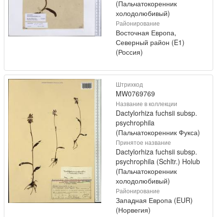
(Пальчатокоренник
холодолюбивый)
Районирование
Восточная Европа,
Северный район (E1)
(Россия)
Штрихкод
MW0769769
Название в коллекции
Dactylorhiza fuchsii subsp.
psychrophila
(Пальчатокоренник Фукса)
Принятое название
Dactylorhiza fuchsii subsp.
psychrophila (Schltr.) Holub
(Пальчатокоренник
холодолюбивый)
Районирование
Западная Европа (EUR)
(Норвегия)