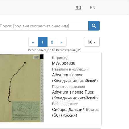
RU
EN
«
1
2
»
60
Всего записей: 113 Всего страниц: 2
Штрихкод
MW0004838
Название в коллекции
Athyrium sinense
(Кочедыжник китайский)
Принятое название
Athyrium sinense Rupr.
(Кочедыжник китайский)
Районирование
Сибирь, Дальний Восток
(S6) (Россия)