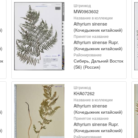
Штрихкод
MW0963602
Название в коллекции
Athyrium sinense
й)
(Кочедыжник китайский)
Принятое название
Athyrium sinense Rupr.
й)
(Кочедыжник китайский)
Районирование
ок
Сибирь, Дальний Восток
(S6) (Россия)
Штрихкод
KHA07262
Название в коллекции
Athyrium sinense
й)
(Кочедыжник китайский)
Принятое название
Athyrium sinense Rupr.
й)
(Кочедыжник китайский)
Районирование