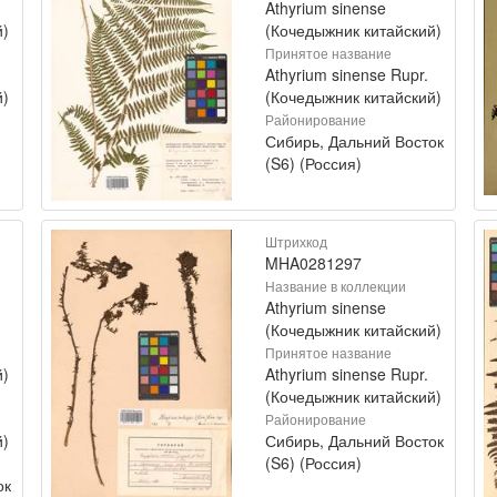
Athyrium sinense
й)
(Кочедыжник китайский)
Принятое название
Athyrium sinense Rupr.
й)
(Кочедыжник китайский)
Районирование
Сибирь, Дальний Восток
(S6) (Россия)
Штрихкод
MHA0281297
Название в коллекции
Athyrium sinense
(Кочедыжник китайский)
Принятое название
й)
Athyrium sinense Rupr.
(Кочедыжник китайский)
Районирование
й)
Сибирь, Дальний Восток
(S6) (Россия)
ок