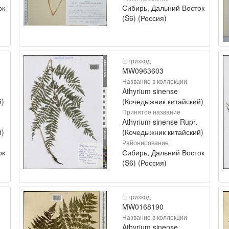
ок
Сибирь, Дальний Восток
(S6) (Россия)
Штрихкод
MW0963603
Название в коллекции
Athyrium sinense
й)
(Кочедыжник китайский)
Принятое название
Athyrium sinense Rupr.
й)
(Кочедыжник китайский)
Районирование
ок
Сибирь, Дальний Восток
(S6) (Россия)
Штрихкод
MW0168190
Название в коллекции
Athyrium sinense