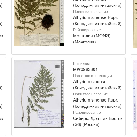
й)
(Кочедыжник китайский)
Принятое название
Athyrium sinense Rupr.
й)
(Кочедыжник китайский)
Районирование
ок
Монголия (MONG)
(Монголия)
Штрихкод
MW0963601
Название в коллекции
Athyrium sinense
й)
(Кочедыжник китайский)
Принятое название
Athyrium sinense Rupr.
й)
(Кочедыжник китайский)
Районирование
ок
Сибирь, Дальний Восток
(S6) (Россия)