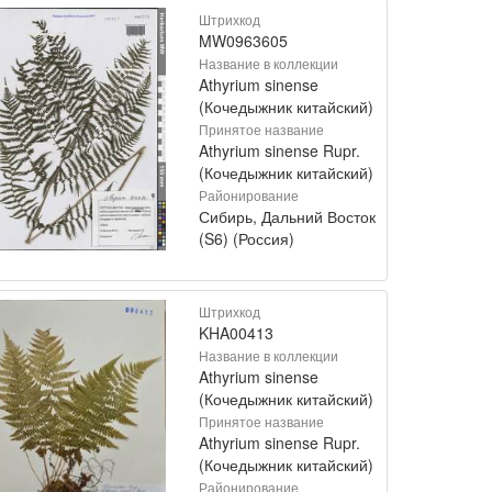
Штрихкод
MW0963605
Название в коллекции
Athyrium sinense
(Кочедыжник китайский)
Принятое название
Athyrium sinense Rupr.
(Кочедыжник китайский)
Районирование
Сибирь, Дальний Восток
(S6) (Россия)
Штрихкод
KHA00413
Название в коллекции
Athyrium sinense
(Кочедыжник китайский)
Принятое название
Athyrium sinense Rupr.
(Кочедыжник китайский)
Районирование