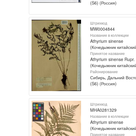
(S6) (Россия)
Штрихкод
MW0004844
Название в коллекции
Athyrium sinense
(Кочедыжник китайски
Принятое название
Athyrium sinense Rupr.
(Кочедыжник китайски
Районирование
Сибирь, Дальний Вост
(S6) (Россия)
Штрихкод
MHA0281329
Название в коллекции
Athyrium sinense
(Кочедыжник китайски
Принятое название