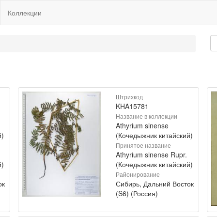
Коллекции
Штрихкод
KHA15781
Название в коллекции
Athyrium sinense
й)
(Кочедыжник китайский)
Принятое название
Athyrium sinense Rupr.
й)
(Кочедыжник китайский)
Районирование
ок
Сибирь, Дальний Восток
(S6) (Россия)