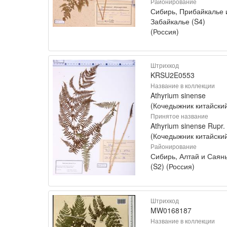
Районирование
Сибирь, Прибайкалье 
Забайкалье (S4)
(Россия)
Штрихкод
KRSU2E0553
Название в коллекции
Athyrium sinense
(Кочедыжник китайски
Принятое название
Athyrium sinense Rupr.
(Кочедыжник китайски
Районирование
Сибирь, Алтай и Саян
(S2) (Россия)
Штрихкод
MW0168187
Название в коллекции