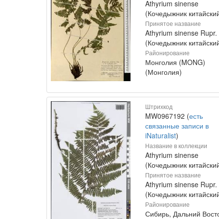
Athyrium sinense
(Кочедыжник китайски
Принятое название
Athyrium sinense Rupr.
(Кочедыжник китайски
Районирование
Монголия (MONG)
(Монголия)
Штрихкод
MW0967192 (
есть
связанные записи в
iNaturalist
)
Название в коллекции
Athyrium sinense
(Кочедыжник китайски
Принятое название
Athyrium sinense Rupr.
(Кочедыжник китайски
Районирование
Сибирь, Дальний Вост