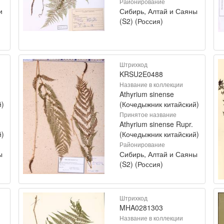
Районирование
и
Сибирь, Алтай и Саяны
(S2) (Россия)
Штрихкод
KRSU2E0488
Название в коллекции
Athyrium sinense
й)
(Кочедыжник китайский)
Принятое название
Athyrium sinense Rupr.
й)
(Кочедыжник китайский)
Районирование
ы
Сибирь, Алтай и Саяны
(S2) (Россия)
Штрихкод
MHA0281303
Название в коллекции