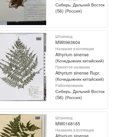
Сибирь, Дальний Восток
(S6) (Россия)
Штрихкод
MW0963604
Название в коллекции
Athyrium sinense
(Кочедыжник китайский)
Принятое название
Athyrium sinense Rupr.
(Кочедыжник китайский)
Районирование
Сибирь, Дальний Восток
(S6) (Россия)
Штрихкод
MW0168185
Название в коллекции
Athyrium sinense