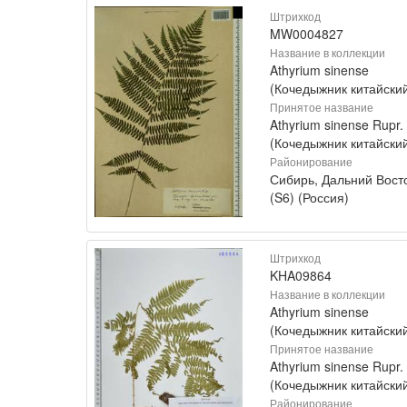
Штрихкод
MW0004827
Название в коллекции
Athyrium sinense
(Кочедыжник китайски
Принятое название
Athyrium sinense Rupr.
(Кочедыжник китайски
Районирование
Сибирь, Дальний Вост
(S6) (Россия)
Штрихкод
KHA09864
Название в коллекции
Athyrium sinense
(Кочедыжник китайски
Принятое название
Athyrium sinense Rupr.
(Кочедыжник китайски
Районирование