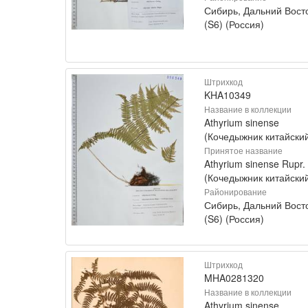
Сибирь, Дальний Вост
(S6) (Россия)
Штрихкод
KHA10349
Название в коллекции
Athyrium sinense
(Кочедыжник китайски
Принятое название
Athyrium sinense Rupr.
(Кочедыжник китайски
Районирование
Сибирь, Дальний Вост
(S6) (Россия)
Штрихкод
MHA0281320
Название в коллекции
Athyrium sinense