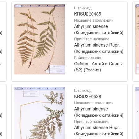
Штрихкод
KRSU2E0485
Название в коллекции
Athyrium sinense
й)
(Кочедыжник китайский)
Принятое название
Athyrium sinense Rupr.
й)
(Кочедыжник китайский)
Районирование
ы
Сибирь, Алтай и Саяны
(S2) (Россия)
Штрихкод
KRSU2E0538
Название в коллекции
Athyrium sinense
й)
(Кочедыжник китайский)
Принятое название
Athyrium sinense Rupr.
й)
(Кочедыжник китайский)