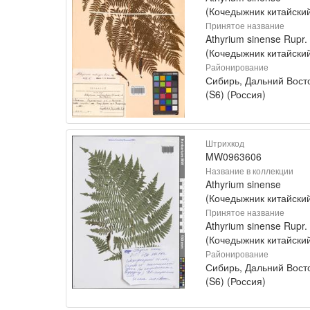
(Кочедыжник китайски
Принятое название
Athyrium sinense Rupr.
(Кочедыжник китайски
Районирование
Сибирь, Дальний Вост
(S6) (Россия)
Штрихкод
MW0963606
Название в коллекции
Athyrium sinense
(Кочедыжник китайски
Принятое название
Athyrium sinense Rupr.
(Кочедыжник китайски
Районирование
Сибирь, Дальний Вост
(S6) (Россия)