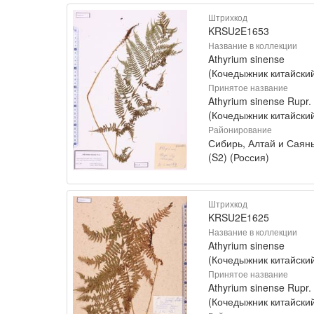
Штрихкод
KRSU2E1653
Название в коллекции
Athyrium sinense
(Кочедыжник китайски
Принятое название
Athyrium sinense Rupr.
(Кочедыжник китайски
Районирование
Сибирь, Алтай и Саян
(S2) (Россия)
Штрихкод
KRSU2E1625
Название в коллекции
Athyrium sinense
(Кочедыжник китайски
Принятое название
Athyrium sinense Rupr.
(Кочедыжник китайски