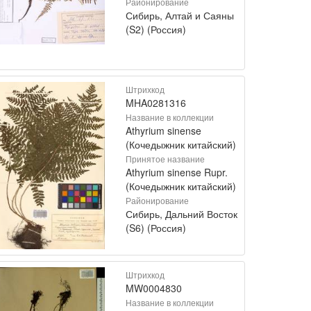
Районирование
Сибирь, Алтай и Саяны
(S2) (Россия)
Штрихкод
MHA0281316
Название в коллекции
Athyrium sinense
(Кочедыжник китайский)
Принятое название
Athyrium sinense Rupr.
(Кочедыжник китайский)
Районирование
Сибирь, Дальний Восток
(S6) (Россия)
Штрихкод
MW0004830
Название в коллекции