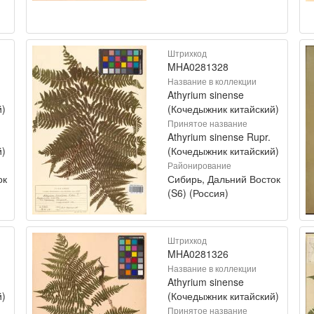
Штрихкод
MHA0281328
Название в коллекции
Athyrium sinense
й)
(Кочедыжник китайский)
Принятое название
Athyrium sinense Rupr.
й)
(Кочедыжник китайский)
Районирование
ок
Сибирь, Дальний Восток
(S6) (Россия)
Штрихкод
MHA0281326
Название в коллекции
Athyrium sinense
й)
(Кочедыжник китайский)
Принятое название