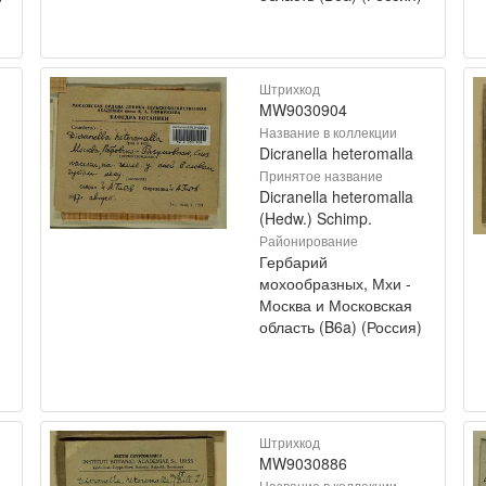
Штрихкод
MW9030904
Название в коллекции
Dicranella heteromalla
Принятое название
Dicranella heteromalla
(Hedw.) Schimp.
Районирование
Гербарий
мохообразных, Мхи -
Москва и Московская
область (B6a) (Россия)
Штрихкод
MW9030886
Название в коллекции