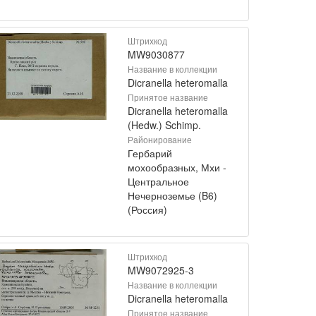
Штрихкод
MW9030877
Название в коллекции
Dicranella heteromalla
Принятое название
Dicranella heteromalla
(Hedw.) Schimp.
Районирование
Гербарий
мохообразных, Мхи -
Центральное
Нечерноземье (B6)
(Россия)
Штрихкод
MW9072925-3
Название в коллекции
Dicranella heteromalla
Принятое название