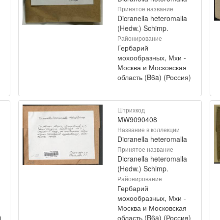
Принятое название
Dicranella heteromalla
(Hedw.) Schimp.
Районирование
Гербарий
мохообразных, Мхи -
Москва и Московская
область (B6a) (Россия)
Штрихкод
MW9090408
Название в коллекции
Dicranella heteromalla
Принятое название
Dicranella heteromalla
(Hedw.) Schimp.
Районирование
Гербарий
мохообразных, Мхи -
Москва и Московская
)
область (B6a) (Россия)