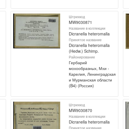
Штрихкод
MW9030871
Название в коллекции
Dicranella heteromalla
Принятое название
Dicranella heteromalla
(Hedw.) Schimp.
Районирование
Гербарий
мохообразных, Мхи -
Карелия, Ленинградская
и Мурманская области
(B4) (Россия)
Штрихкод
MW9030870
Название в коллекции
Dicranella heteromalla
Принятое название