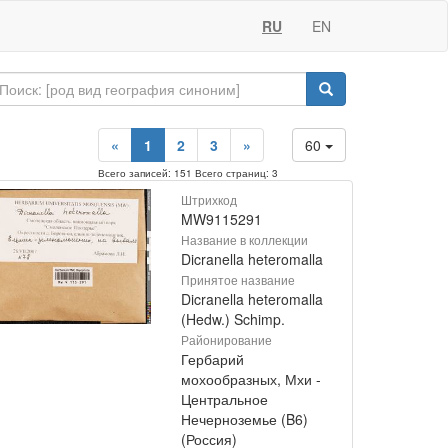
RU
EN
«
1
2
3
»
60
Всего записей: 151 Всего страниц: 3
Штрихкод
MW9115291
Название в коллекции
Dicranella heteromalla
Принятое название
Dicranella heteromalla
(Hedw.) Schimp.
Районирование
Гербарий
мохообразных, Мхи -
Центральное
Нечерноземье (B6)
(Россия)