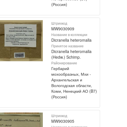
(Россия)
Штрихкод
MW9030909
Название в коллекции
Dicranella heteromalla
Принятое название
Dicranella heteromalla
(Hedw.) Schimp.
Районирование
Гербарий
мохообразных, Мхи -
Архангельская и
Вологодская области,
Коми, Ненецкий АО (B7)
(Россия)
Штрихкод
MW9030905
Название в коллекции