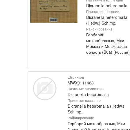
Dicranella heteromalla
Принятое название
Dicranella heteromalla
(Hedw.) Schimp.
Районирование
Гербарий
мохообразных, Мхи -
Москва и Московская
область (B6a) (Россия)
Штрихкод
MWX9111488
Название в коллекции
Dicranella heteromalla
Принятое название
Dicranella heteromalla (Hedw.)
Schimp.
Районирование
Гербарий мохообразных, Мхи -
Северный Кавказ и Предкавказь