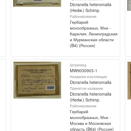
Dicranella heteromalla
(Hedw.) Schimp.
Районирование
Гербарий
мохообразных, Мхи -
Карелия, Ленинградская
и Мурманская области
(B4) (Россия)
Штрихкод
MW9030903-1
Название в коллекции
Dicranella heteromalla
Принятое название
Dicranella heteromalla
(Hedw.) Schimp.
Районирование
Гербарий
мохообразных, Мхи -
Москва и Московская
область (B6a) (Россия)