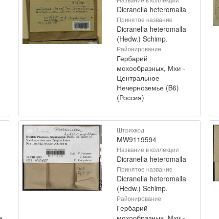
Dicranella heteromalla
Принятое название
Dicranella heteromalla
(Hedw.) Schimp.
Районирование
Гербарий
мохообразных, Мхи -
Центральное
Нечерноземье (B6)
(Россия)
Штрихкод
MW9119594
Название в коллекции
Dicranella heteromalla
Принятое название
Dicranella heteromalla
(Hedw.) Schimp.
Районирование
Гербарий
е
мохообразных, Мхи -