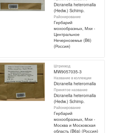
Dicranella heteromalla
(Hedw.) Schimp.
Районирование
Гербарий
мохообразных, Мхи -
Центральное
Нечерноземье (B6)
(Россия)
Штрихкод
MW9057035-3
Название в коллекции
Dicranella heteromalla
Принятое название
Dicranella heteromalla
(Hedw.) Schimp.
Районирование
Гербарий
мохообразных, Мхи -
Москва и Московская
область (B6a) (Россия)