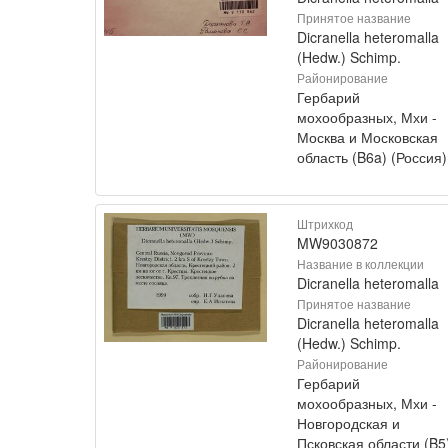
Принятое название
Dicranella heteromalla
(Hedw.) Schimp.
Районирование
Гербарий
мохообразных, Мхи -
Москва и Московская
область (B6a) (Россия)
Штрихкод
MW9030872
Название в коллекции
Dicranella heteromalla
Принятое название
Dicranella heteromalla
(Hedw.) Schimp.
Районирование
Гербарий
мохообразных, Мхи -
Новгородская и
Псковская области (B5