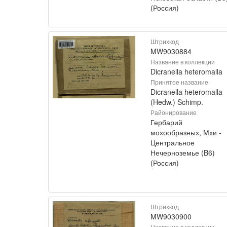
(Россия)
Штрихкод
MW9030884
Название в коллекции
Dicranella heteromalla
Принятое название
Dicranella heteromalla
(Hedw.) Schimp.
Районирование
Гербарий
мохообразных, Мхи -
Центральное
Нечерноземье (B6)
(Россия)
Штрихкод
MW9030900
Название в коллекции