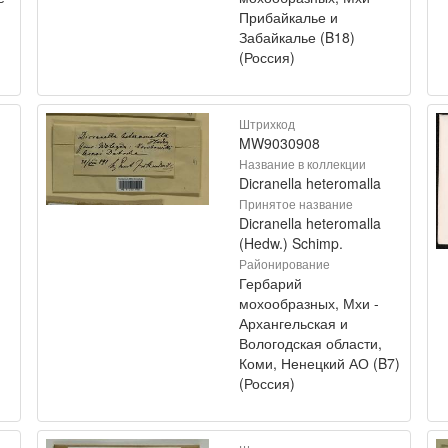
Прибайкалье и
Забайкалье (B18)
(Россия)
Штрихкод
MW9030908
Название в коллекции
Dicranella heteromalla
Принятое название
Dicranella heteromalla
(Hedw.) Schimp.
Районирование
Гербарий
мохообразных, Мхи -
Архангельская и
Вологодская области,
Коми, Ненецкий АО (B7)
(Россия)