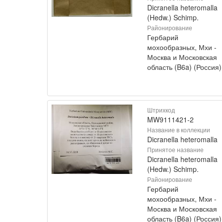
Dicranella heteromalla
(Hedw.) Schimp.
Районирование
Гербарий
мохообразных, Мхи -
Москва и Московская
область (B6a) (Россия)
Штрихкод
MW9111421-2
Название в коллекции
Dicranella heteromalla
Принятое название
Dicranella heteromalla
(Hedw.) Schimp.
Районирование
Гербарий
мохообразных, Мхи -
Москва и Московская
область (B6a) (Россия)