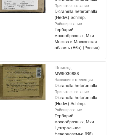
Принятое название
Dicranella heteromalla
(Hedw.) Schimp.
Районирование
Гербарий
мохообразных, Мхи -
Москва и Московская
область (B6a) (Россия)
Штрихкод
MW9030888
Название в коллекции
Dicranella heteromalla
Принятое название
Dicranella heteromalla
(Hedw.) Schimp.
Районирование
Гербарий
мохообразных, Мхи -
Центральное
Нечерноземье (B6)