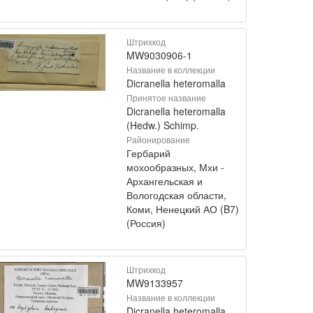
Штрихкод
MW9030906-1
Название в коллекции
Dicranella heteromalla
Принятое название
Dicranella heteromalla
(Hedw.) Schimp.
Районирование
Гербарий
мохообразных, Мхи -
Архангельская и
Вологодская области,
Коми, Ненецкий АО (B7)
(Россия)
Штрихкод
MW9133957
Название в коллекции
Dicranella heteromalla