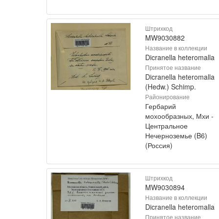
Штрихкод
MW9030882
Название в коллекции
Dicranella heteromalla
Принятое название
Dicranella heteromalla
(Hedw.) Schimp.
Районирование
Гербарий
мохообразных, Мхи -
Центральное
Нечерноземье (B6)
(Россия)
Штрихкод
MW9030894
Название в коллекции
Dicranella heteromalla
Принятое название