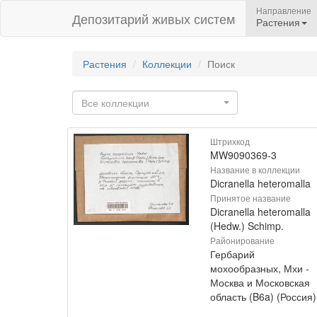
Направление
Депозитарий живых систем
Растения
Растения
Коллекции
Поиск
Все коллекции
Штрихкод
MW9090369-3
Название в коллекции
Dicranella heteromalla
Принятое название
Dicranella heteromalla
(Hedw.) Schimp.
Районирование
Гербарий
мохообразных, Мхи -
Москва и Московская
область (B6a) (Россия)