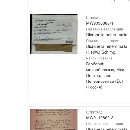
Штрихкод
MW9030880-1
Название в коллекции
Dicranella heteromalla
Принятое название
Dicranella heteromalla
(Hedw.) Schimp.
Районирование
Гербарий
мохообразных, Мхи -
Центральное
Нечерноземье (B6)
(Россия)
Штрихкод
MW9110862-3
Название в коллекции
Dicranella heteromalla