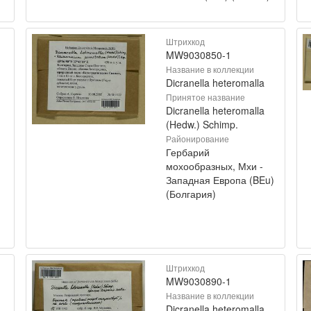
Штрихкод
MW9030850-1
Название в коллекции
Dicranella heteromalla
Принятое название
Dicranella heteromalla
(Hedw.) Schimp.
Районирование
Гербарий
мохообразных, Мхи -
Западная Европа (BEu)
(Болгария)
Штрихкод
MW9030890-1
Название в коллекции
Dicranella heteromalla