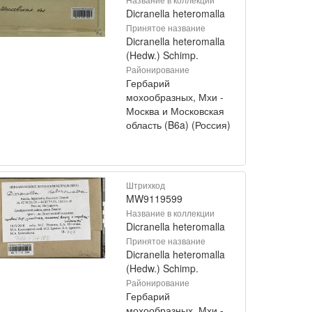
Dicranella heteromalla
Принятое название
Dicranella heteromalla
(Hedw.) Schimp.
Районирование
Гербарий
мохообразных, Мхи -
Москва и Московская
область (B6a) (Россия)
Штрихкод
MW9119599
Название в коллекции
Dicranella heteromalla
Принятое название
Dicranella heteromalla
(Hedw.) Schimp.
Районирование
Гербарий
мохообразных, Мхи -