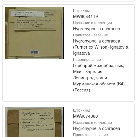
Штрихкод
MW9044119
Название в коллекции
Hygrohypnella ochracea
Принятое название
Hygrohypnella ochracea
(Turner ex Wilson) Ignatov &
Ignatova
Районирование
Гербарий мохообразных,
Мхи - Карелия,
Ленинградская и
Мурманская области (B4)
(Россия)
Штрихкод
MW9074860
Название в коллекции
Hygrohypnella ochracea
Принятое название