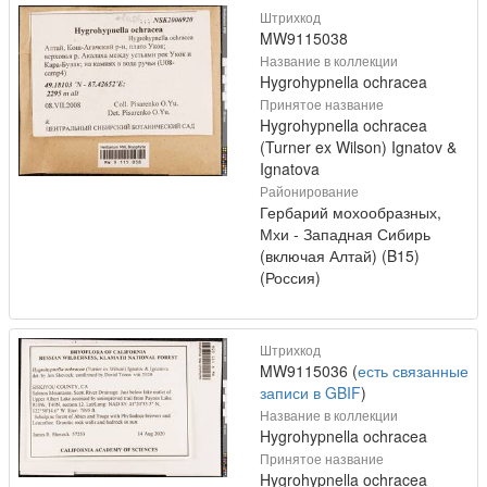
Штрихкод
MW9115038
Название в коллекции
Hygrohypnella ochracea
Принятое название
Hygrohypnella ochracea
(Turner ex Wilson) Ignatov &
Ignatova
Районирование
Гербарий мохообразных,
Мхи - Западная Сибирь
(включая Алтай) (B15)
(Россия)
Штрихкод
MW9115036 (
есть связанные
записи в GBIF
)
Название в коллекции
Hygrohypnella ochracea
Принятое название
Hygrohypnella ochracea