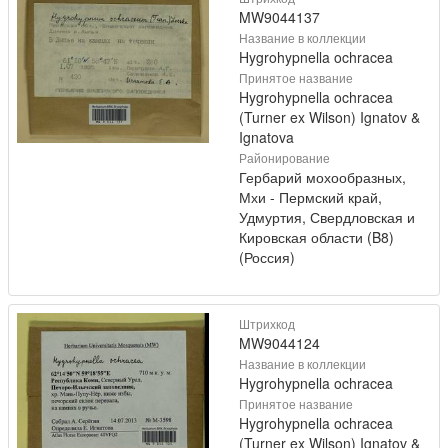
MW9044137
Название в коллекции
Hygrohypnella ochracea
Принятое название
Hygrohypnella ochracea
(Turner ex Wilson) Ignatov &
Ignatova
Районирование
Гербарий мохообразных,
Мхи - Пермский край,
Удмуртия, Свердловская и
Кировская области (B8)
(Россия)
Штрихкод
MW9044124
Название в коллекции
Hygrohypnella ochracea
Принятое название
Hygrohypnella ochracea
(Turner ex Wilson) Ignatov &