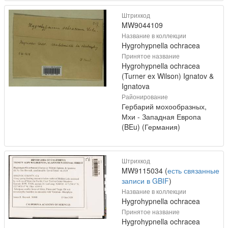
Штрихкод
MW9044109
Название в коллекции
Hygrohypnella ochracea
Принятое название
Hygrohypnella ochracea
(Turner ex Wilson) Ignatov &
Ignatova
Районирование
Гербарий мохообразных,
Мхи - Западная Европа
(BEu) (Германия)
Штрихкод
MW9115034 (
есть связанные
записи в GBIF
)
Название в коллекции
Hygrohypnella ochracea
Принятое название
Hygrohypnella ochracea