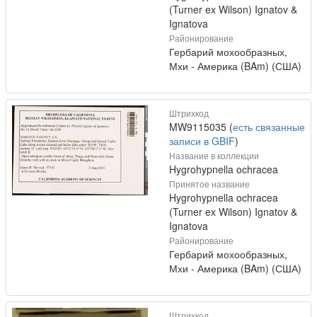
(Turner ex Wilson) Ignatov &
Ignatova
Районирование
Гербарий мохообразных,
Мхи - Америка (BAm) (США)
Штрихкод
MW9115035 (
есть связанные
записи в GBIF
)
Название в коллекции
Hygrohypnella ochracea
Принятое название
Hygrohypnella ochracea
(Turner ex Wilson) Ignatov &
Ignatova
Районирование
Гербарий мохообразных,
Мхи - Америка (BAm) (США)
Штрихкод