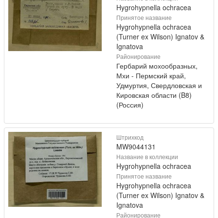
Hygrohypnella ochracea
Принятое название
Hygrohypnella ochracea
(Turner ex Wilson) Ignatov &
Ignatova
Районирование
Гербарий мохообразных,
Мхи - Пермский край,
Удмуртия, Свердловская и
Кировская области (B8)
(Россия)
Штрихкод
MW9044131
Название в коллекции
Hygrohypnella ochracea
Принятое название
Hygrohypnella ochracea
(Turner ex Wilson) Ignatov &
Ignatova
Районирование