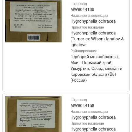
Штрихкод
MW9044139
Название в коллекции
Hygrohypnella ochracea
Принятое название
Hygrohypnella ochracea
(Turner ex Wilson) Ignatov &
Ignatova
Районирование
Гербарий мохообразных,
Мхи - Пермский край,
Удмуртия, Свердловская и
Кировская области (B8)
(Россия)
Штрихкод
MW9044158
Название в коллекции
Hygrohypnella ochracea
Принятое название
Hygrohypnella ochracea