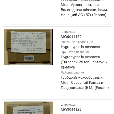
Мхи - Архангельская и
Вологодская области, Коми,
Ненецкий АО (B7) (Россия)
Штрихкод
MW9044159
Название в коллекции
Hygrohypnella ochracea
Принятое название
Hygrohypnella ochracea
(Turner ex Wilson) Ignatov &
Ignatova
Районирование
Гербарий мохообразных,
Мхи - Северный Кавказ и
Предкавказье (B12) (Россия)
Штрихкод
MW9044128