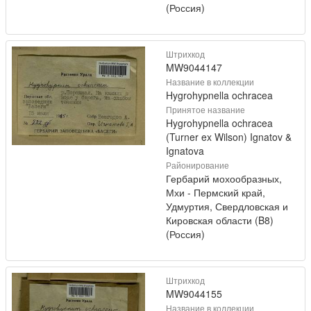
(Россия)
Штрихкод
MW9044147
Название в коллекции
Hygrohypnella ochracea
Принятое название
Hygrohypnella ochracea
(Turner ex Wilson) Ignatov &
Ignatova
Районирование
Гербарий мохообразных,
Мхи - Пермский край,
Удмуртия, Свердловская и
Кировская области (B8)
(Россия)
Штрихкод
MW9044155
Название в коллекции