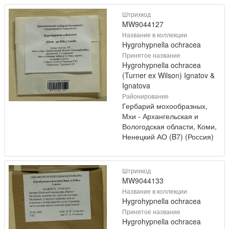
Штрихкод
MW9044127
Название в коллекции
Hygrohypnella ochracea
Принятое название
Hygrohypnella ochracea
(Turner ex Wilson) Ignatov &
Ignatova
Районирование
Гербарий мохообразных,
Мхи - Архангельская и
Вологодская области, Коми,
Ненецкий АО (B7) (Россия)
Штрихкод
MW9044133
Название в коллекции
Hygrohypnella ochracea
Принятое название
Hygrohypnella ochracea