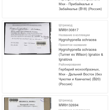
Мхи - Прибайкалье и
Забайкалье (B18) (Россия)
Штрихкод
MW9130817
Название в коллекции
Hygrohypnella ochracea
Принятое название
Hygrohypnella ochracea
(Turner ex Wilson) Ignatov &
Ignatova
Районирование
Гербарий мохообразных,
Мхи - Дальний Восток (без
Чукотки и Камчатки) (B20)
(Россия)
Штрихкод
MW9132694
Название в коллекции