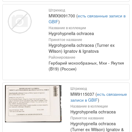
Штрихкод
MWX9091700 (
есть связанные записи в
GBIF
)
Название в коллекции
Hygrohypnella ochracea
Принятое название
Hygrohypnella ochracea (Turner ex
Wilson) Ignatov & Ignatova
Районирование
Гербарий мохообразных, Мхи - Якутия
(B19) (Россия)
Штрихкод
MW9115037 (
есть связанные
записи в GBIF
)
Название в коллекции
Hygrohypnella ochracea
Принятое название
Hygrohypnella ochracea
(Turner ex Wilson) Ignatov &