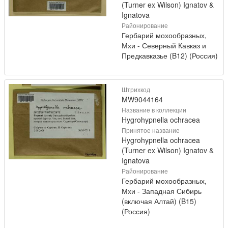
(Turner ex Wilson) Ignatov &
Ignatova
Районирование
Гербарий мохообразных,
Мхи - Северный Кавказ и
Предкавказье (B12) (Россия)
Штрихкод
MW9044164
Название в коллекции
Hygrohypnella ochracea
Принятое название
Hygrohypnella ochracea
(Turner ex Wilson) Ignatov &
Ignatova
Районирование
Гербарий мохообразных,
Мхи - Западная Сибирь
(включая Алтай) (B15)
(Россия)