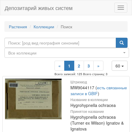
Депозитарий живых систем
Навиг
Растения
Коллекции
Поиск
Все коллекции
«
1
2
3
»
60
Всего записей: 125 Всего страниц: 3
Штрихкод
MW9044117 (
есть связанные
записи в GBIF
)
Название в коллекции
Hygrohypnella ochracea
Принятое название
Hygrohypnella ochracea
(Turner ex Wilson) Ignatov &
Ignatova