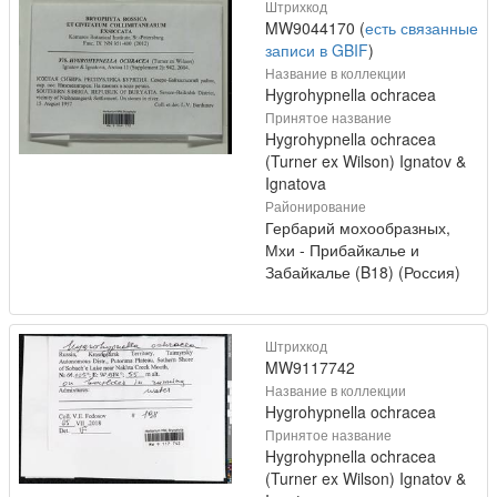
Штрихкод
MW9044170 (
есть связанные
записи в GBIF
)
Название в коллекции
Hygrohypnella ochracea
Принятое название
Hygrohypnella ochracea
(Turner ex Wilson) Ignatov &
Ignatova
Районирование
Гербарий мохообразных,
Мхи - Прибайкалье и
Забайкалье (B18) (Россия)
Штрихкод
MW9117742
Название в коллекции
Hygrohypnella ochracea
Принятое название
Hygrohypnella ochracea
(Turner ex Wilson) Ignatov &