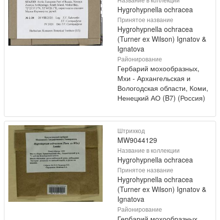
Hygrohypnella ochracea
Принятое название
Hygrohypnella ochracea
(Turner ex Wilson) Ignatov &
Ignatova
Районирование
Гербарий мохообразных,
Мхи - Архангельская и
Вологодская области, Коми,
Ненецкий АО (B7) (Россия)
Штрихкод
MW9044129
Название в коллекции
Hygrohypnella ochracea
Принятое название
Hygrohypnella ochracea
(Turner ex Wilson) Ignatov &
Ignatova
Районирование
Гербарий мохообразных,