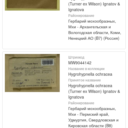
(Turner ex Wilson) Ignatov &
Ignatova
Районирование
Гербарий мохообразных,
Мхи - Архангельская и
Вологодская области, Коми,
Ненецкий АО (B7) (Россия)
Штрихкод
MW9044142
Название в коллекции
Hygrohypnella ochracea
Принятое название
Hygrohypnella ochracea
(Turner ex Wilson) Ignatov &
Ignatova
Районирование
Гербарий мохообразных,
Мхи - Пермский край,
Удмуртия, Свердловская и
Кировская области (B8)