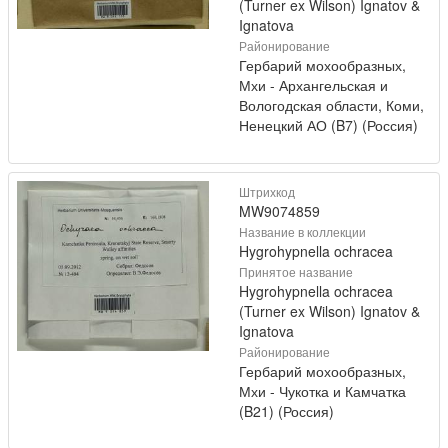
(Turner ex Wilson) Ignatov &
Ignatova
Районирование
Гербарий мохообразных,
Мхи - Архангельская и
Вологодская области, Коми,
Ненецкий АО (B7) (Россия)
Штрихкод
MW9074859
Название в коллекции
Hygrohypnella ochracea
Принятое название
Hygrohypnella ochracea
(Turner ex Wilson) Ignatov &
Ignatova
Районирование
Гербарий мохообразных,
Мхи - Чукотка и Камчатка
(B21) (Россия)