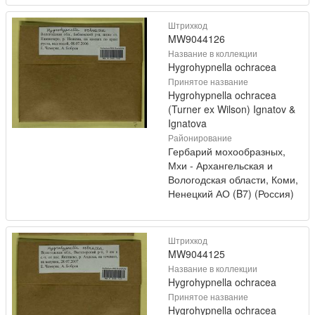
Штрихкод
MW9044126
Название в коллекции
Hygrohypnella ochracea
Принятое название
Hygrohypnella ochracea
(Turner ex Wilson) Ignatov &
Ignatova
Районирование
Гербарий мохообразных,
Мхи - Архангельская и
Вологодская области, Коми,
Ненецкий АО (B7) (Россия)
Штрихкод
MW9044125
Название в коллекции
Hygrohypnella ochracea
Принятое название
Hygrohypnella ochracea