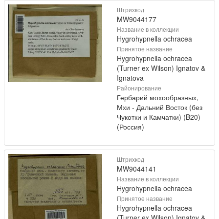
Штрихкод
MW9044177
Название в коллекции
Hygrohypnella ochracea
Принятое название
Hygrohypnella ochracea
(Turner ex Wilson) Ignatov &
Ignatova
Районирование
Гербарий мохообразных,
Мхи - Дальний Восток (без
Чукотки и Камчатки) (B20)
(Россия)
Штрихкод
MW9044141
Название в коллекции
Hygrohypnella ochracea
Принятое название
Hygrohypnella ochracea
(Turner ex Wilson) Ignatov &