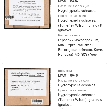
MW9118394
Название в коллекции
Hygrohypnella ochracea
Принятое название
Hygrohypnella ochracea
(Turner ex Wilson) Ignatov &
Ignatova
Районирование
Гербарий мохообразных,
Мхи - Архангельская и
Вологодская области, Коми,
Ненецкий АО (B7) (Россия)
Штрихкод
MW9118046
Название в коллекции
Hygrohypnella ochracea
Принятое название
Hygrohypnella ochracea
(Turner ex Wilson) Ignatov &
Ignatova