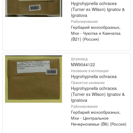
Hygrohypnella ochracea
(Turner ex Wilson) Ignatov &
Ignatova
Районирование
Гербарий мохообразных,
Мхи - Чукотка и Камчатка
(B21) (Россия)
Штрихкод
MW9044122
Название в коллекции
Hygrohypnella ochracea
Принятое название
Hygrohypnella ochracea
(Turner ex Wilson) Ignatov &
Ignatova
Районирование
Гербарий мохообразных,
Мхи - Центральное
Нечерноземье (B6) (Россия)