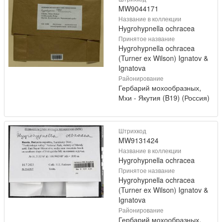
MW9044171
Название в коллекции
Hygrohypnella ochracea
Принятое название
Hygrohypnella ochracea
(Turner ex Wilson) Ignatov &
Ignatova
Районирование
Гербарий мохообразных,
Мхи - Якутия (B19) (Россия)
Штрихкод
MW9131424
Название в коллекции
Hygrohypnella ochracea
Принятое название
Hygrohypnella ochracea
(Turner ex Wilson) Ignatov &
Ignatova
Районирование
Гербарий мохообразных,