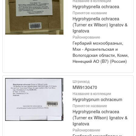
Название в коллекции
Hygrohypnella ochracea
Принятое название
Hygrohypnella ochracea
(Turner ex Wilson) Ignatov &
Ignatova
Районирование
Гербарий мохообразных,
Мхи - Архангельская и
Вологодская области, Коми,
Ненецкий АО (B7) (Россия)
Штрихкод
MW9130470
Название в коллекции
Hygrohypnum ochraceum
Принятое название
Hygrohypnella ochracea
(Turner ex Wilson) Ignatov &
Ignatova
Районирование
Гербарий мохообразных,