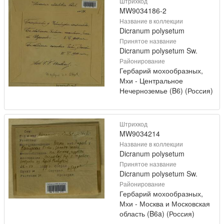
Штрихкод
MW9034186-2
Название в коллекции
Dicranum polysetum
Принятое название
Dicranum polysetum Sw.
Районирование
Гербарий мохообразных,
Мхи - Центральное
Нечерноземье (B6) (Россия)
Штрихкод
MW9034214
Название в коллекции
Dicranum polysetum
Принятое название
Dicranum polysetum Sw.
Районирование
Гербарий мохообразных,
Мхи - Москва и Московская
область (B6a) (Россия)