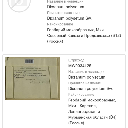
Название в коллекции
Dicranum polysetum
Принятое название
Dicranum polysetum Sw.
Районирование
Гербарий мохообразных, Мхи -
Северный Кавказ и Предкавказье (B12)
(Россия)
Штрихкод
MW9034125
Название в коллекции
Dicranum polysetum
Принятое название
Dicranum polysetum Sw.
Районирование
Гербарий мохообразных,
Мхи - Карелия,
Ленинградская и
Мурманская области (B4)
(Россия)