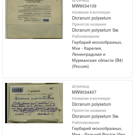
MW9034109
Название в коллекции
Dicranum polysetum
Принятое название
Dicranum polysetum Sw.
Районирование
Гербарий мохообразных,
Мхи - Карелия,
Ленинградская и
Мурманская области (B4)
(Россия)
Штрихкод
MW9034407
Название в коллекции
Dicranum polysetum
Принятое название
Dicranum polysetum Sw.
Районирование
Гербарий мохообразных,
Мхи - Дальний Восток (без