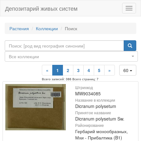
Депозитарий живых систем
Навиг
Растения
Коллекции
Поиск
Все коллекции
«
1
2
3
4
5
»
60
Всего записей: 386 Всего страниц: 7
Штрихкод
MW9034085
Название в коллекции
Dicranum polysetum
Принятое название
Dicranum polysetum Sw.
Районирование
Гербарий мохообразных,
Мхи - Прибалтика (B1)