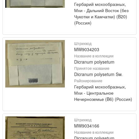
Гербарий мохообразных,
Мхи - Дальний Восток (без
Чукотки и Камчатки) (B20)
(Россия)
Штрихкод
MW9034203
Название в коллекции
Dicranum polysetum
Принятое название
Dicranum polysetum Sw.
Районирование
Гербарий мохообразных,
Мхи - Центральное
Нечерноземье (B6) (Россия)
Штрихкод
MW9034166
Название в коллекции
Dicranum polysetum