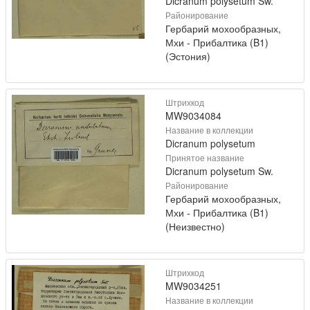
Dicranum polysetum Sw.
Районирование
Гербарий мохообразных,
Мхи - Прибалтика (B1)
(Эстония)
Штрихкод
MW9034084
Название в коллекции
Dicranum polysetum
Принятое название
Dicranum polysetum Sw.
Районирование
Гербарий мохообразных,
Мхи - Прибалтика (B1)
(Неизвестно)
Штрихкод
MW9034251
Название в коллекции