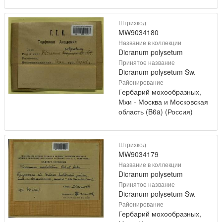
Штрихкод
MW9034180
Название в коллекции
Dicranum polysetum
Принятое название
Dicranum polysetum Sw.
Районирование
Гербарий мохообразных,
Мхи - Москва и Московская
область (B6a) (Россия)
Штрихкод
MW9034179
Название в коллекции
Dicranum polysetum
Принятое название
Dicranum polysetum Sw.
Районирование
Гербарий мохообразных,