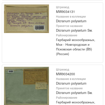
Штрихкод
MW9034131
Название в коллекции
Dicranum polysetum
Принятое название
Dicranum polysetum Sw.
Районирование
Гербарий мохообразных,
Мхи - Новгородская и
Псковская области (B5)
(Россия)
Штрихкод
MW9034200
Название в коллекции
Dicranum polysetum
Принятое название
Dicranum polysetum Sw.
Районирование
Гербарий мохообразных,