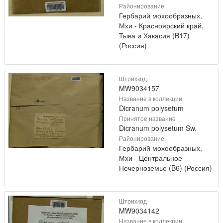
Районирование
Гербарий мохообразных,
Мхи - Красноярский край,
Тыва и Хакасия (B17)
(Россия)
Штрихкод
MW9034157
Название в коллекции
Dicranum polysetum
Принятое название
Dicranum polysetum Sw.
Районирование
Гербарий мохообразных,
Мхи - Центральное
Нечерноземье (B6) (Россия)
Штрихкод
MW9034142
Название в коллекции