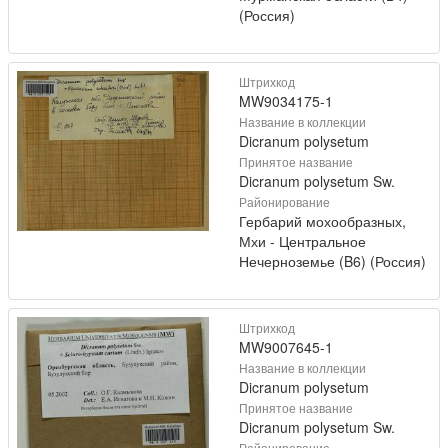
(Россия)
Штрихкод
MW9034175-1
Название в коллекции
Dicranum polysetum
Принятое название
Dicranum polysetum Sw.
Районирование
Гербарий мохообразных,
Мхи - Центральное
Нечерноземье (B6) (Россия)
Штрихкод
MW9007645-1
Название в коллекции
Dicranum polysetum
Принятое название
Dicranum polysetum Sw.
Районирование