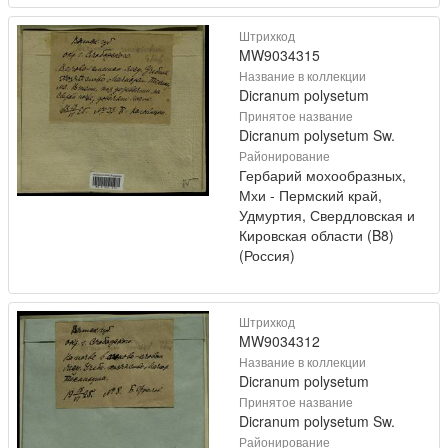
Штрихкод
MW9034315
Название в коллекции
Dicranum polysetum
Принятое название
Dicranum polysetum Sw.
Районирование
Гербарий мохообразных,
Мхи - Пермский край,
Удмуртия, Свердловская и
Кировская области (B8)
(Россия)
Штрихкод
MW9034312
Название в коллекции
Dicranum polysetum
Принятое название
Dicranum polysetum Sw.
Районирование