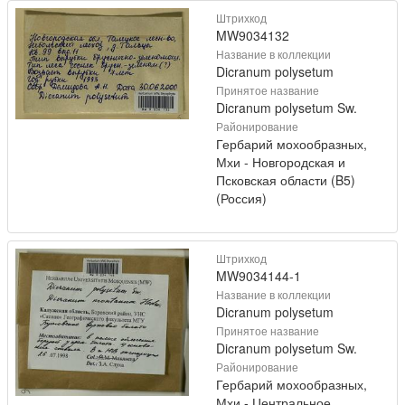
Штрихкод
MW9034132
Название в коллекции
Dicranum polysetum
Принятое название
Dicranum polysetum Sw.
Районирование
Гербарий мохообразных,
Мхи - Новгородская и
Псковская области (B5)
(Россия)
Штрихкод
MW9034144-1
Название в коллекции
Dicranum polysetum
Принятое название
Dicranum polysetum Sw.
Районирование
Гербарий мохообразных,
Мхи - Центральное