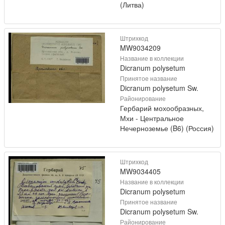
(Литва)
Штрихкод
MW9034209
Название в коллекции
Dicranum polysetum
Принятое название
Dicranum polysetum Sw.
Районирование
Гербарий мохообразных,
Мхи - Центральное
Нечерноземье (B6) (Россия)
Штрихкод
MW9034405
Название в коллекции
Dicranum polysetum
Принятое название
Dicranum polysetum Sw.
Районирование