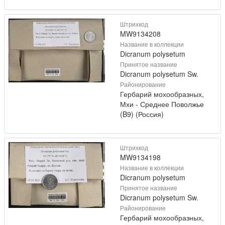
Штрихкод
MW9134208
Название в коллекции
Dicranum polysetum
Принятое название
Dicranum polysetum Sw.
Районирование
Гербарий мохообразных,
Мхи - Среднее Поволжье
(B9) (Россия)
Штрихкод
MW9134198
Название в коллекции
Dicranum polysetum
Принятое название
Dicranum polysetum Sw.
Районирование
Гербарий мохообразных,