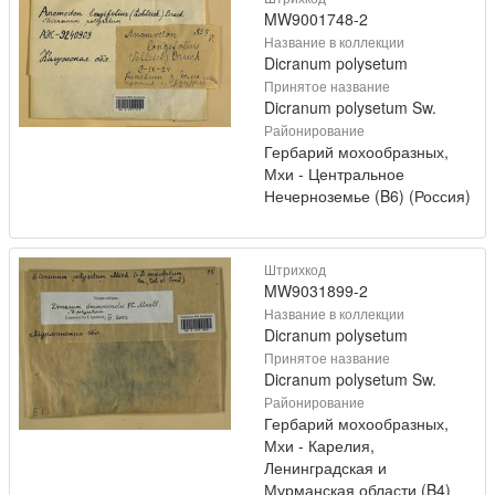
MW9001748-2
Название в коллекции
Dicranum polysetum
Принятое название
Dicranum polysetum Sw.
Районирование
Гербарий мохообразных,
Мхи - Центральное
Нечерноземье (B6) (Россия)
Штрихкод
MW9031899-2
Название в коллекции
Dicranum polysetum
Принятое название
Dicranum polysetum Sw.
Районирование
Гербарий мохообразных,
Мхи - Карелия,
Ленинградская и
Мурманская области (B4)