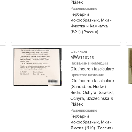
Plášek
Районирование
Гербарий
мохообразных, Мхи -
Чукотка и Камчатка
(B21) (Россия)
Штрихкод
MW9118510
Название в коллекции
Dilutineuron fasciculare
Принятое название
Dilutineuron fasciculare
(Schrad. ex Hedw.)
Bedn.-Ochyra, Sawicki,
Ochyra, Szczecińska &
Plášek
Районирование
Гербарий
мохообразных, Мхи -
Якутия (B19) (Россия)