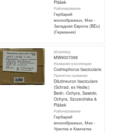
Plášek
Районирование
Гербарий
мохообразных, Мхи -
Западная Европа (BEu)
(Германия)
Штрихкод
MW9007098
Название в коллекции
Codriophorus fascicularis
Принятое название
Dilutineuron fasciculare
(Schrad. ex Hedw.)
Bedn.-Ochyra, Sawicki,
Ochyra, Szczecińska &
Plášek
Районирование
Гербарий
мохообразных, Мхи -
Чукотка и Камчатка