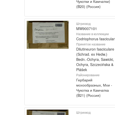
Чукотки и Камчатки)
(B20) (Россия)
Штрихкод
MW9007101
Название в коллекции
Codriophorus fascicular
Принятое название
Dilutineuron fasciculare
(Schrad. ex Hedw.)
Bedn.-Ochyra, Sawicki,
Ochyra, Szczecińska &
Plášek
Районирование
Гербарий
мохообразных, Мхи -
Чукотка и Камчатка
(B21) (Россия)
Штрихкод