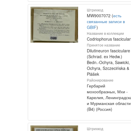
Штрихкод
MW9007072 (
есть
связанные записи в
GBIF
)
Название в коллекции
Codriophorus fascicular
Принятое название
Dilutineuron fasciculare
(Schrad. ex Hedw.)
Bedn.-Ochyra, Sawicki,
Ochyra, Szczecińska &
Plášek
Районирование
Гербарий
мохообразных, Мхи -
Карелия, Ленинградск
и Мурманская области
(B4) (Россия)
Штрихкод