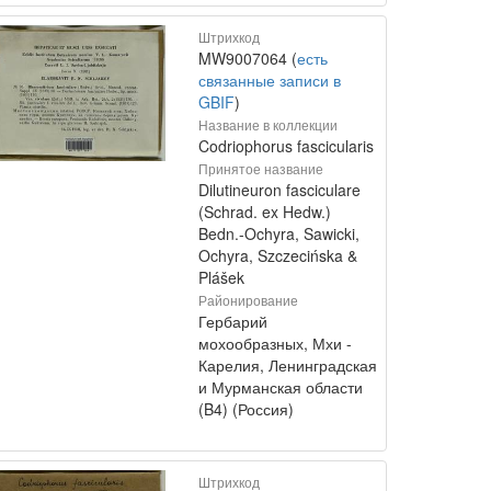
Штрихкод
MW9007064 (
есть
связанные записи в
GBIF
)
Название в коллекции
Codriophorus fascicularis
Принятое название
Dilutineuron fasciculare
(Schrad. ex Hedw.)
Bedn.-Ochyra, Sawicki,
Ochyra, Szczecińska &
Plášek
Районирование
Гербарий
мохообразных, Мхи -
Карелия, Ленинградская
и Мурманская области
(B4) (Россия)
Штрихкод