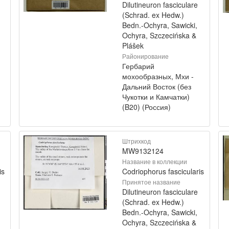
Dilutineuron fasciculare
(Schrad. ex Hedw.)
Bedn.-Ochyra, Sawicki,
Ochyra, Szczecińska &
Plášek
Районирование
Гербарий
мохообразных, Мхи -
Дальний Восток (без
Чукотки и Камчатки)
(B20) (Россия)
Штрихкод
MW9132124
Название в коллекции
is
Codriophorus fascicularis
Принятое название
Dilutineuron fasciculare
(Schrad. ex Hedw.)
Bedn.-Ochyra, Sawicki,
Ochyra, Szczecińska &