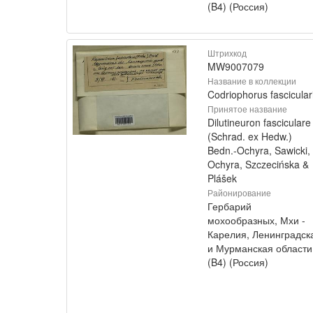
(B4) (Россия)
Штрихкод
MW9007079
Название в коллекции
Codriophorus fascicular
Принятое название
Dilutineuron fasciculare
(Schrad. ex Hedw.)
Bedn.-Ochyra, Sawicki,
Ochyra, Szczecińska &
Plášek
Районирование
Гербарий
мохообразных, Мхи -
Карелия, Ленинградск
и Мурманская области
(B4) (Россия)