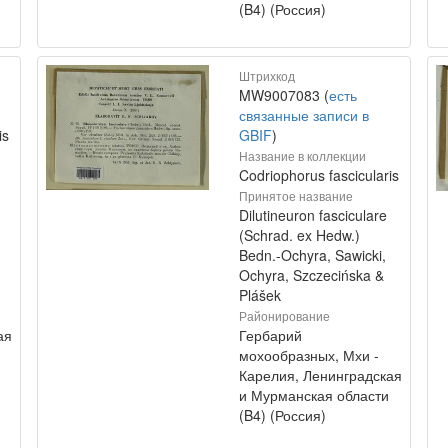
(B4) (Россия)
Штрихкод
MW9007083 (
есть
связанные записи в
is
GBIF
)
Название в коллекции
Codriophorus fascicularis
Принятое название
Dilutineuron fasciculare
(Schrad. ex Hedw.)
Bedn.-Ochyra, Sawicki,
Ochyra, Szczecińska &
Plášek
Районирование
ая
Гербарий
мохообразных, Мхи -
Карелия, Ленинградская
и Мурманская области
(B4) (Россия)