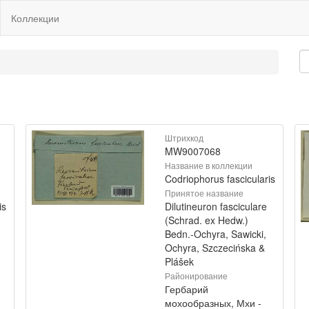
Коллекции
Штрихкод
MW9007068
Название в коллекции
Codriophorus fascicularis
Принятое название
is
Dilutineuron fasciculare
(Schrad. ex Hedw.)
Bedn.-Ochyra, Sawicki,
Ochyra, Szczecińska &
Plášek
Районирование
Гербарий
мохообразных, Мхи -