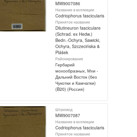
MW9007086
Название в коллекции
Codriophorus fascicularis
Принятое название
Dilutineuron fasciculare
(Schrad. ex Hedw.)
Bedn.-Ochyra, Sawicki,
Ochyra, Szczecińska &
Plášek
Районирование
Гербарий
мохообразных, Мхи -
Дальний Восток (без
Чукотки и Камчатки)
(B20) (Россия)
Штрихкод
MW9007087
Название в коллекции
Codriophorus fascicularis
Принятое название