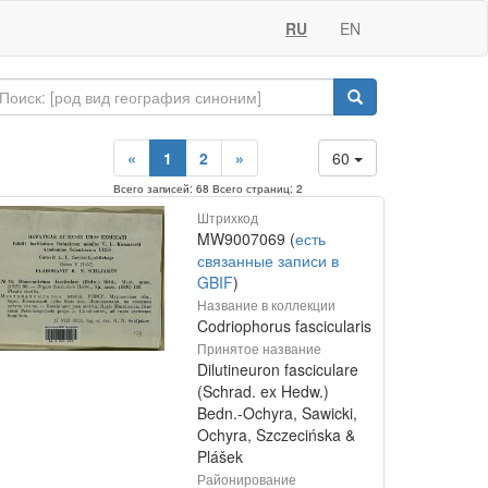
RU
EN
«
1
2
»
60
Всего записей: 68 Всего страниц: 2
Штрихкод
MW9007069 (
есть
связанные записи в
GBIF
)
Название в коллекции
Codriophorus fascicularis
Принятое название
Dilutineuron fasciculare
(Schrad. ex Hedw.)
Bedn.-Ochyra, Sawicki,
Ochyra, Szczecińska &
Plášek
Районирование