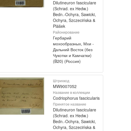
Dilutineuron fasciculare
(Schrad. ex Hedw.)
Bedn.-Ochyra, Sawicki,
Ochyra, Szczecińska &
Plášek
Районирование
Гербарий
мохообразных, Мхи -
Дальний Восток (без
Чукотки и Камчатки)
(B20) (Россия)
Штрихкод
MW9007052
Название в коллекции
Codriophorus fascicularis
Принятое название
Dilutineuron fasciculare
(Schrad. ex Hedw.)
Bedn.-Ochyra, Sawicki,
Ochyra, Szczecińska &