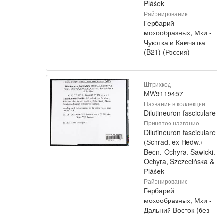
Plášek
Районирование
Гербарий
мохообразных, Мхи -
Чукотка и Камчатка
(B21) (Россия)
Штрихкод
MW9119457
Название в коллекции
Dilutineuron fasciculare
Принятое название
Dilutineuron fasciculare
(Schrad. ex Hedw.)
Bedn.-Ochyra, Sawicki,
Ochyra, Szczecińska &
Plášek
Районирование
Гербарий
мохообразных, Мхи -
Дальний Восток (без