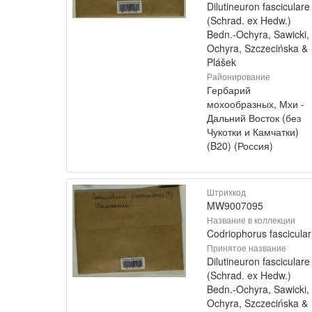
Dilutineuron fasciculare
(Schrad. ex Hedw.)
Bedn.-Ochyra, Sawicki,
Ochyra, Szczecińska &
Plášek
Районирование
Гербарий
мохообразных, Мхи -
Дальний Восток (без
Чукотки и Камчатки)
(B20) (Россия)
Штрихкод
MW9007095
Название в коллекции
Codriophorus fascicular
Принятое название
Dilutineuron fasciculare
(Schrad. ex Hedw.)
Bedn.-Ochyra, Sawicki,
Ochyra, Szczecińska &