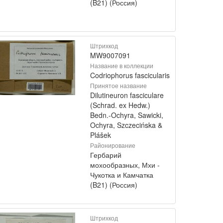
(B21) (Россия)
Штрихкод
MW9007091
Название в коллекции
Codriophorus fascicularis
Принятое название
Dilutineuron fasciculare
(Schrad. ex Hedw.)
Bedn.-Ochyra, Sawicki,
Ochyra, Szczecińska &
Plášek
Районирование
Гербарий
мохообразных, Мхи -
Чукотка и Камчатка
(B21) (Россия)
Штрихкод