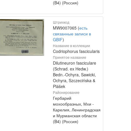
(B4) (Россия)
Штрихкод
MW9007065 (
есть
связанные записи в
GBIF
)
Название в коллекции
Codriophorus fascicularis
Принятое название
Dilutineuron fasciculare
(Schrad. ex Hedw.)
Bedn.-Ochyra, Sawicki,
Ochyra, Szczecińska &
Plášek
Районирование
Гербарий
мохообразных, Мхи -
Карелия, Ленинградская
и Мурманская области
(B4) (Россия)