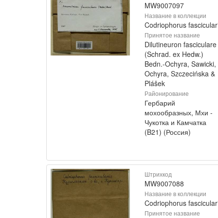
MW9007097
Название в коллекции
Codriophorus fascicular
Принятое название
Dilutineuron fasciculare
(Schrad. ex Hedw.)
Bedn.-Ochyra, Sawicki,
Ochyra, Szczecińska &
Plášek
Районирование
Гербарий
мохообразных, Мхи -
Чукотка и Камчатка
(B21) (Россия)
Штрихкод
MW9007088
Название в коллекции
Codriophorus fascicular
Принятое название