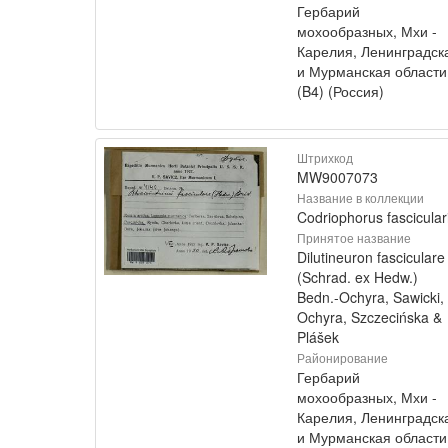
Гербарий
мохообразных, Мхи -
Карелия, Ленинградск
и Мурманская области
(B4) (Россия)
Штрихкод
MW9007073
Название в коллекции
Codriophorus fascicular
Принятое название
Dilutineuron fasciculare
(Schrad. ex Hedw.)
Bedn.-Ochyra, Sawicki,
Ochyra, Szczecińska &
Plášek
Районирование
Гербарий
мохообразных, Мхи -
Карелия, Ленинградск
и Мурманская области