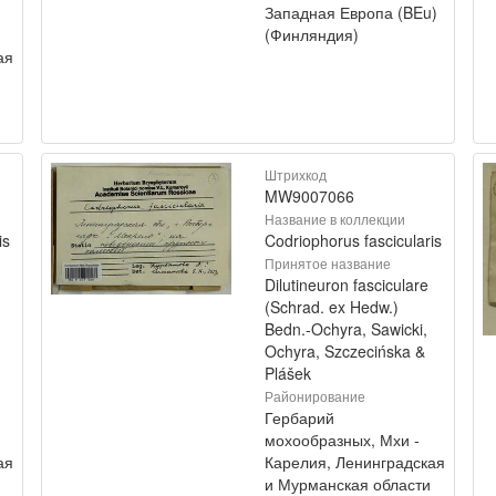
Западная Европа (BEu)
(Финляндия)
ая
Штрихкод
MW9007066
Название в коллекции
is
Codriophorus fascicularis
Принятое название
Dilutineuron fasciculare
(Schrad. ex Hedw.)
Bedn.-Ochyra, Sawicki,
Ochyra, Szczecińska &
Plášek
Районирование
Гербарий
мохообразных, Мхи -
ая
Карелия, Ленинградская
и Мурманская области