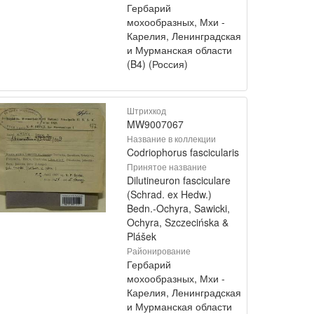
Гербарий
мохообразных, Мхи -
Карелия, Ленинградская
и Мурманская области
(B4) (Россия)
Штрихкод
MW9007067
Название в коллекции
Codriophorus fascicularis
Принятое название
Dilutineuron fasciculare
(Schrad. ex Hedw.)
Bedn.-Ochyra, Sawicki,
Ochyra, Szczecińska &
Plášek
Районирование
Гербарий
мохообразных, Мхи -
Карелия, Ленинградская
и Мурманская области