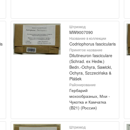
Штрихкод
MW9007090
Название в коллекции
is
Codriophorus fascicularis
Принятое название
Dilutineuron fasciculare
(Schrad. ex Hedw.)
Bedn.-Ochyra, Sawicki,
Ochyra, Szczecińska &
Plášek
Районирование
Гербарий
мохообразных, Мхи -
Чукотка и Камчатка
(B21) (Россия)
Штрихкод