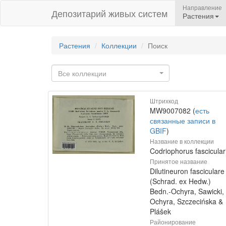
Направление
Депозитарий живых систем
Растения
Растения
Коллекции
Поиск
Все коллекции
Штрихкод
MW9007082 (
есть
связанные записи в
GBIF
)
Название в коллекции
Codriophorus fascicular
Принятое название
Dilutineuron fasciculare
(Schrad. ex Hedw.)
Bedn.-Ochyra, Sawicki,
Ochyra, Szczecińska &
Plášek
Районирование