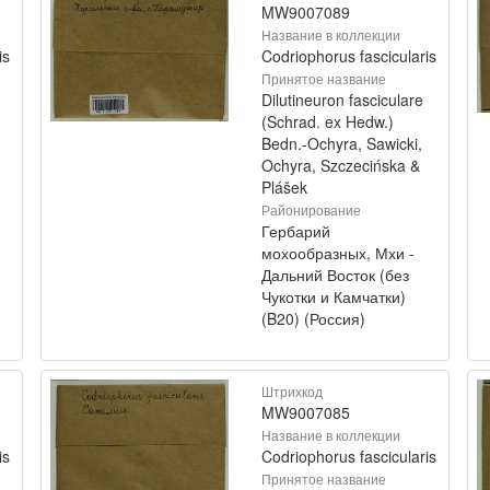
MW9007089
Название в коллекции
is
Codriophorus fascicularis
Принятое название
Dilutineuron fasciculare
(Schrad. ex Hedw.)
Bedn.-Ochyra, Sawicki,
Ochyra, Szczecińska &
Plášek
Районирование
Гербарий
мохообразных, Мхи -
Дальний Восток (без
Чукотки и Камчатки)
(B20) (Россия)
Штрихкод
MW9007085
Название в коллекции
is
Codriophorus fascicularis
Принятое название