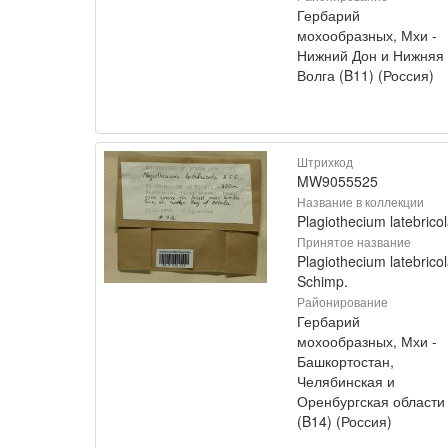
Гербарий
мохообразных, Мхи -
Нижний Дон и Нижняя
Волга (B11) (Россия)
Штрихкод
MW9055525
Название в коллекции
Plagiothecium latebrico
Принятое название
Plagiothecium latebrico
Schimp.
Районирование
Гербарий
мохообразных, Мхи -
Башкортостан,
Челябинская и
Оренбургская области
(B14) (Россия)