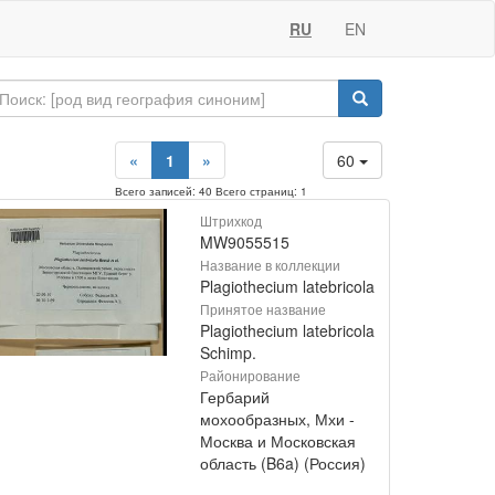
RU
EN
«
1
»
60
Всего записей: 40 Всего страниц: 1
Штрихкод
MW9055515
Название в коллекции
Plagiothecium latebricola
Принятое название
Plagiothecium latebricola
Schimp.
Районирование
Гербарий
мохообразных, Мхи -
Москва и Московская
область (B6a) (Россия)