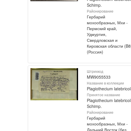
Schimp.
Районирование
Гербарий
мохообразных, Мхи -
Пермский край,
Удмуртия,
Свердловская и
Кировская области (B8
(Россия)
Штрихкод
MW9055533
Название в коллекции
Plagiothecium latebrico
Принятое название
Plagiothecium latebrico
Schimp.
Районирование
Гербарий
мохообразных, Мхи -
Дальний Восток (без