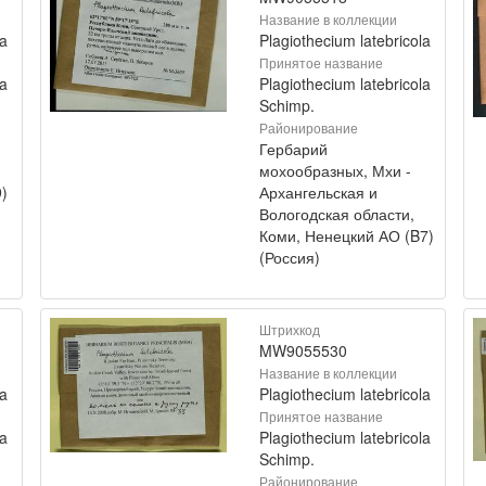
Название в коллекции
la
Plagiothecium latebricola
Принятое название
la
Plagiothecium latebricola
Schimp.
Районирование
Гербарий
мохообразных, Мхи -
)
Архангельская и
Вологодская области,
Коми, Ненецкий АО (B7)
(Россия)
Штрихкод
MW9055530
Название в коллекции
la
Plagiothecium latebricola
Принятое название
la
Plagiothecium latebricola
Schimp.
Районирование