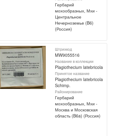
Гербарий
мохообразных, Мхи -
Центральное
Нечерноземье (B6)
(Россия)
Штрихкод
MW9055516
Название в коллекции
Plagiothecium latebricola
Принятое название
Plagiothecium latebricola
Schimp.
Районирование
Гербарий
мохообразных, Мхи -
Москва и Московская
область (B6a) (Россия)