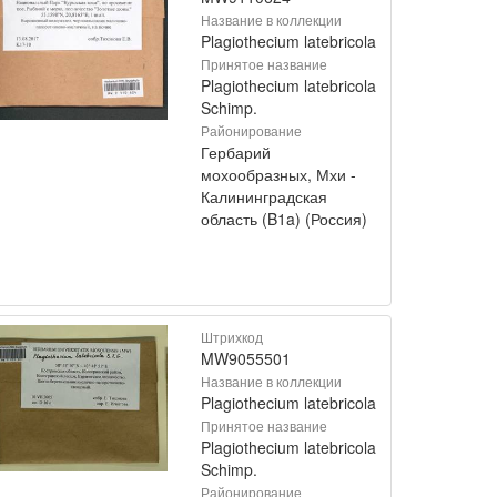
Название в коллекции
Plagiothecium latebricola
Принятое название
Plagiothecium latebricola
Schimp.
Районирование
Гербарий
мохообразных, Мхи -
Калининградская
область (B1a) (Россия)
Штрихкод
MW9055501
Название в коллекции
Plagiothecium latebricola
Принятое название
Plagiothecium latebricola
Schimp.
Районирование