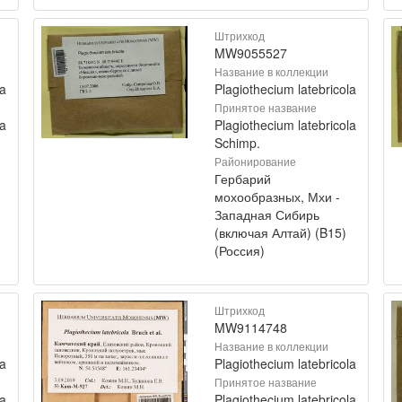
Штрихкод
MW9055527
Название в коллекции
la
Plagiothecium latebricola
Принятое название
la
Plagiothecium latebricola
Schimp.
Районирование
Гербарий
мохообразных, Мхи -
Западная Сибирь
(включая Алтай) (B15)
(Россия)
Штрихкод
MW9114748
Название в коллекции
la
Plagiothecium latebricola
Принятое название
la
Plagiothecium latebricola