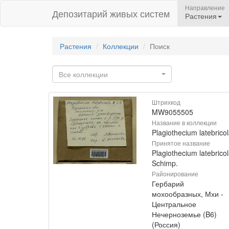
Направление
Депозитарий живых систем
Растения
Растения
Коллекции
Поиск
Все коллекции
Штрихкод
MW9055505
Название в коллекции
Plagiothecium latebrico
Принятое название
Plagiothecium latebrico
Schimp.
Районирование
Гербарий
мохообразных, Мхи -
Центральное
Нечерноземье (B6)
(Россия)