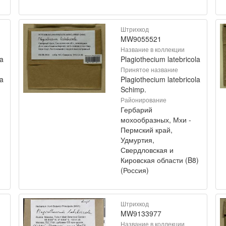
Штрихкод
MW9055521
Название в коллекции
la
Plagiothecium latebricola
Принятое название
la
Plagiothecium latebricola
Schimp.
Районирование
Гербарий
мохообразных, Мхи -
Пермский край,
Удмуртия,
Свердловская и
Кировская области (B8)
(Россия)
Штрихкод
MW9133977
Название в коллекции