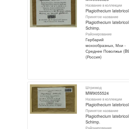
Название в коллекции
Plagiothecium latebrico
Принятое название
Plagiothecium latebrico
Schimp.
Районирование
Гербарий
мохообразных, Мхи -
Среднее Поволжье (B9
(Россия)
Штрихкод
MW9055524
Название в коллекции
Plagiothecium latebrico
Принятое название
Plagiothecium latebrico
Schimp.
Районирование