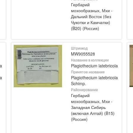
Гербарий
мохообразных, Мхи -
Дальний Восток (без
Чукотки и Камчатки)
(B20) (Россия)
Штрихкод
MW9055528
Название в коллекции
la
Plagiothecium latebricola
Принятое название
la
Plagiothecium latebricola
Schimp.
Районирование
Гербарий
мохообразных, Мхи -
Западная Сибирь
(включая Алтай) (B15)
(Россия)