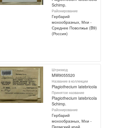
Schimp.
Районирование
Гербарий
мохообразных, Мхи -
Среднее Поволжье (B9)
(Россия)
Штрихкод
MW9055520
Название в коллекции
Plagiothecium latebricola
Принятое название
Plagiothecium latebricola
Schimp.
Районирование
Гербарий
мохообразных, Мхи -
Пермский край,