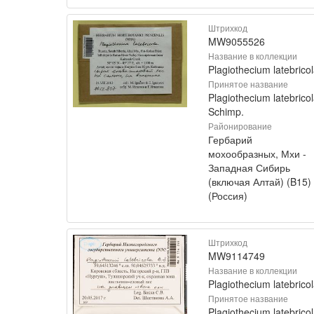
Штрихкод
MW9055526
Название в коллекции
Plagiothecium latebrico
Принятое название
Plagiothecium latebrico
Schimp.
Районирование
Гербарий
мохообразных, Мхи -
Западная Сибирь
(включая Алтай) (B15)
(Россия)
Штрихкод
MW9114749
Название в коллекции
Plagiothecium latebrico
Принятое название
Plagiothecium latebrico