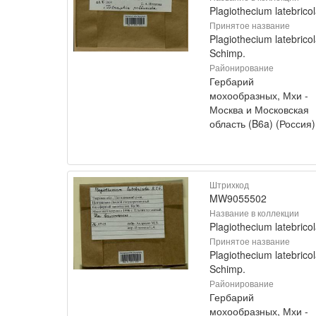
Plagiothecium latebrico
Принятое название
Plagiothecium latebrico
Schimp.
Районирование
Гербарий
мохообразных, Мхи -
Москва и Московская
область (B6a) (Россия)
Штрихкод
MW9055502
Название в коллекции
Plagiothecium latebrico
Принятое название
Plagiothecium latebrico
Schimp.
Районирование
Гербарий
мохообразных, Мхи -