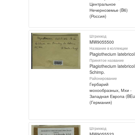
Центральное
Нечерноземье (B6)
(Россия)
Штрихкод
MW9055500
Название в коллекции
Plagiothecium latebrico
Принятое название
Plagiothecium latebrico
Schimp.
Районирование
Гербарий
мохообразных, Мхи -
Западная Европа (BEu
(Германия)
Штрихкод
MW9055523