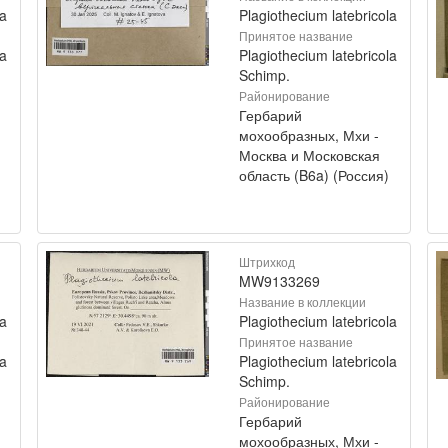
la
Plagiothecium latebricola
Принятое название
la
Plagiothecium latebricola
Schimp.
Районирование
Гербарий
мохообразных, Мхи -
Москва и Московская
область (B6a) (Россия)
Штрихкод
MW9133269
Название в коллекции
la
Plagiothecium latebricola
Принятое название
la
Plagiothecium latebricola
Schimp.
Районирование
Гербарий
мохообразных, Мхи -