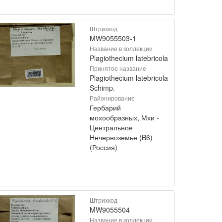
Штрихкод
MW9055503-1
Название в коллекции
Plagiothecium latebricola
Принятое название
Plagiothecium latebricola
Schimp.
Районирование
Гербарий
мохообразных, Мхи -
Центральное
Нечерноземье (B6)
(Россия)
Штрихкод
MW9055504
Название в коллекции