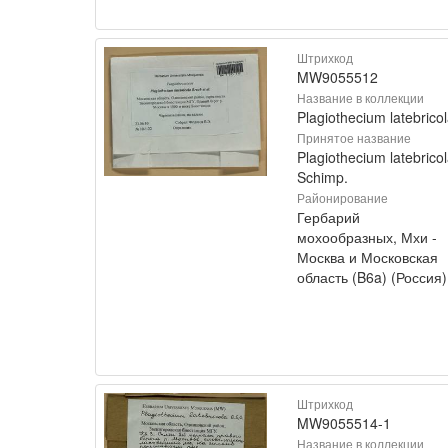
Штрихкод
MW9055512
Название в коллекции
Plagiothecium latebrico
Принятое название
Plagiothecium latebrico
Schimp.
Районирование
Гербарий
мохообразных, Мхи -
Москва и Московская
область (B6a) (Россия)
Штрихкод
MW9055514-1
Название в коллекции