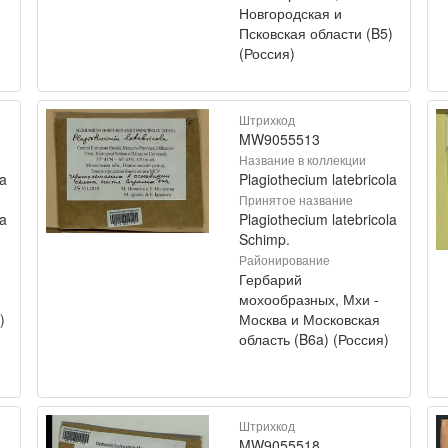
Новгородская и
Псковская области (B5)
(Россия)
Штрихкод
MW9055513
Название в коллекции
la
Plagiothecium latebricola
Принятое название
la
Plagiothecium latebricola
Schimp.
Районирование
Гербарий
мохообразных, Мхи -
)
Москва и Московская
область (B6a) (Россия)
Штрихкод
MW9055518