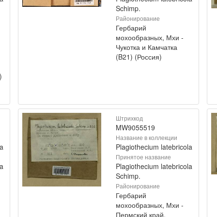
Schimp.
Районирование
Гербарий
мохообразных, Мхи -
Чукотка и Камчатка
(B21) (Россия)
)
Штрихкод
MW9055519
Название в коллекции
la
Plagiothecium latebricola
Принятое название
la
Plagiothecium latebricola
Schimp.
Районирование
Гербарий
мохообразных, Мхи -
Пермский край,