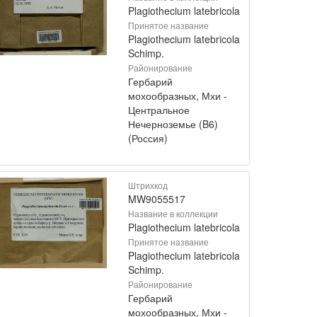
Plagiothecium latebricola
Принятое название
Plagiothecium latebricola
Schimp.
Районирование
Гербарий
мохообразных, Мхи -
Центральное
Нечерноземье (B6)
(Россия)
Штрихкод
MW9055517
Название в коллекции
Plagiothecium latebricola
Принятое название
Plagiothecium latebricola
Schimp.
Районирование
Гербарий
мохообразных, Мхи -