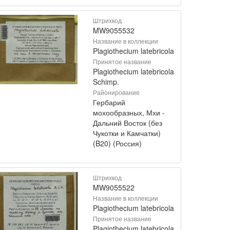
Штрихкод
MW9055532
Название в коллекции
Plagiothecium latebricola
Принятое название
Plagiothecium latebricola
Schimp.
Районирование
Гербарий
мохообразных, Мхи -
Дальний Восток (без
Чукотки и Камчатки)
(B20) (Россия)
Штрихкод
MW9055522
Название в коллекции
Plagiothecium latebricola
Принятое название
Plagiothecium latebricola