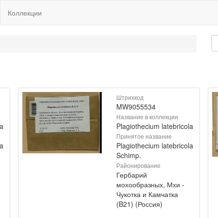
Коллекции
Штрихкод
MW9055534
Название в коллекции
la
Plagiothecium latebricola
Принятое название
la
Plagiothecium latebricola
Schimp.
Районирование
Гербарий
мохообразных, Мхи -
Чукотка и Камчатка
(B21) (Россия)