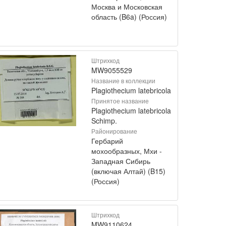
Москва и Московская
область (B6a) (Россия)
Штрихкод
MW9055529
Название в коллекции
Plagiothecium latebricola
Принятое название
Plagiothecium latebricola
Schimp.
Районирование
Гербарий
мохообразных, Мхи -
Западная Сибирь
(включая Алтай) (B15)
(Россия)
Штрихкод
MW9110624