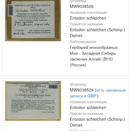
Штрихкод
MW9038526
Название в коллекции
Entodon schleicheri
Принятое название
Entodon schleicheri (Schimp.)
Demet.
Районирование
Гербарий мохообразных,
Мхи - Западная Сибирь
(включая Алтай) (B15)
(Россия)
Штрихкод
MW9038529 (
есть связанные
записи в GBIF
)
Название в коллекции
Entodon schleicheri
Принятое название
Entodon schleicheri (Schimp.)
Demet.
Районирование