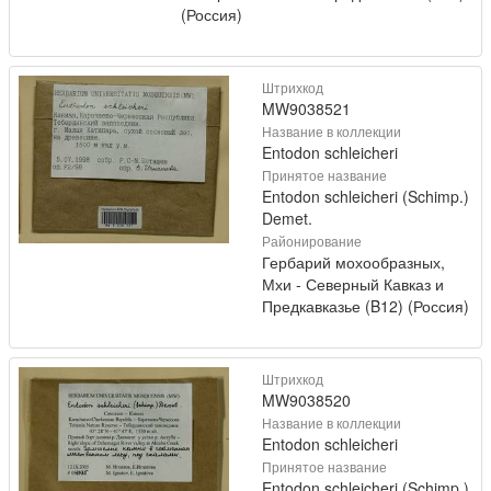
(Россия)
Штрихкод
MW9038521
Название в коллекции
Entodon schleicheri
Принятое название
Entodon schleicheri (Schimp.)
Demet.
Районирование
Гербарий мохообразных,
Мхи - Северный Кавказ и
Предкавказье (B12) (Россия)
Штрихкод
MW9038520
Название в коллекции
Entodon schleicheri
Принятое название
Entodon schleicheri (Schimp.)