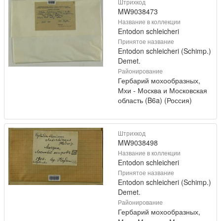
Штрихкод
MW9038473
Название в коллекции
Entodon schleicheri
Принятое название
Entodon schleicheri (Schimp.)
Demet.
Районирование
Гербарий мохообразных,
Мхи - Москва и Московская
область (B6a) (Россия)
Штрихкод
MW9038498
Название в коллекции
Entodon schleicheri
Принятое название
Entodon schleicheri (Schimp.)
Demet.
Районирование
Гербарий мохообразных,