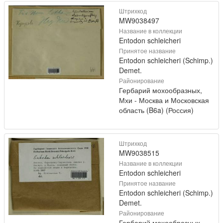
Штрихкод
MW9038497
Название в коллекции
Entodon schleicheri
Принятое название
Entodon schleicheri (Schimp.)
Demet.
Районирование
Гербарий мохообразных,
Мхи - Москва и Московская
область (B6a) (Россия)
Штрихкод
MW9038515
Название в коллекции
Entodon schleicheri
Принятое название
Entodon schleicheri (Schimp.)
Demet.
Районирование
Гербарий мохообразных,