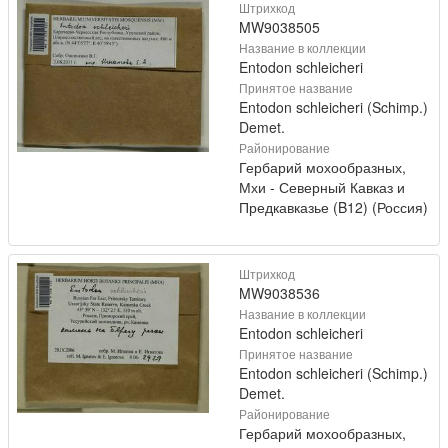
Штрихкод
MW9038505
Название в коллекции
Entodon schleicheri
Принятое название
Entodon schleicheri (Schimp.)
Demet.
Районирование
Гербарий мохообразных,
Мхи - Северный Кавказ и
Предкавказье (B12) (Россия)
Штрихкод
MW9038536
Название в коллекции
Entodon schleicheri
Принятое название
Entodon schleicheri (Schimp.)
Demet.
Районирование
Гербарий мохообразных,