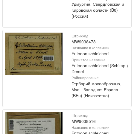
Удмуртия, Свердловская и
Кировская области (B8)
(Россия)
Штрихкод
MW9038478
Название в коллекции
Entodon schleicheri
Принятое название
Entodon schleicheri (Schimp.)
Demet.
Районирование
Гербарий мохообразных,
Мхи - Западная Европа
(BEu) (Неизвестно)
Штрихкод
MW9038516
Название в коллекции
Entodon schleicheri