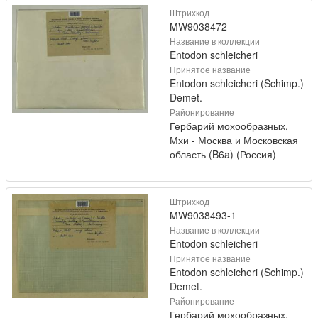
Штрихкод
MW9038472
Название в коллекции
Entodon schleicheri
Принятое название
Entodon schleicheri (Schimp.)
Demet.
Районирование
Гербарий мохообразных,
Мхи - Москва и Московская
область (B6a) (Россия)
Штрихкод
MW9038493-1
Название в коллекции
Entodon schleicheri
Принятое название
Entodon schleicheri (Schimp.)
Demet.
Районирование
Гербарий мохообразных,