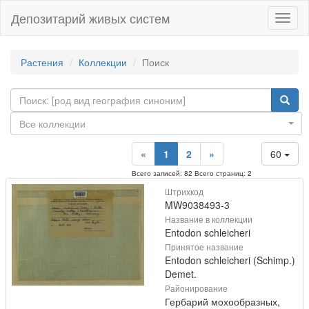
Депозитарий живых систем
Навиг
Растения
Коллекции
Поиск
Все коллекции
«
1
2
»
60
Всего записей: 82 Всего страниц: 2
Штрихкод
MW9038493-3
Название в коллекции
Entodon schleicheri
Принятое название
Entodon schleicheri (Schimp.)
Demet.
Районирование
Гербарий мохообразных,