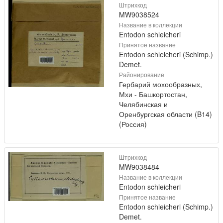
Штрихкод
MW9038524
Название в коллекции
Entodon schleicheri
Принятое название
Entodon schleicheri (Schimp.)
Demet.
Районирование
Гербарий мохообразных,
Мхи - Башкортостан,
Челябинская и
Оренбургская области (B14)
(Россия)
Штрихкод
MW9038484
Название в коллекции
Entodon schleicheri
Принятое название
Entodon schleicheri (Schimp.)
Demet.