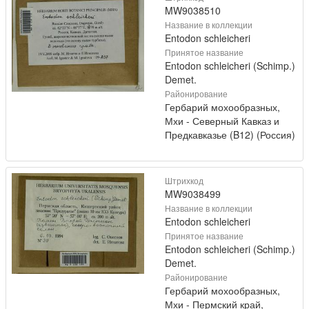
MW9038510
Название в коллекции
Entodon schleicheri
Принятое название
Entodon schleicheri (Schimp.)
Demet.
Районирование
Гербарий мохообразных,
Мхи - Северный Кавказ и
Предкавказье (B12) (Россия)
Штрихкод
MW9038499
Название в коллекции
Entodon schleicheri
Принятое название
Entodon schleicheri (Schimp.)
Demet.
Районирование
Гербарий мохообразных,
Мхи - Пермский край,