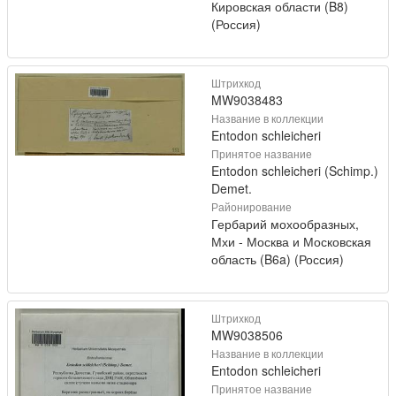
Кировская области (B8)
(Россия)
Штрихкод
MW9038483
Название в коллекции
Entodon schleicheri
Принятое название
Entodon schleicheri (Schimp.)
Demet.
Районирование
Гербарий мохообразных,
Мхи - Москва и Московская
область (B6a) (Россия)
Штрихкод
MW9038506
Название в коллекции
Entodon schleicheri
Принятое название