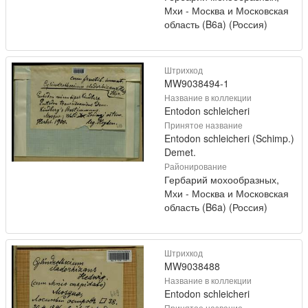
Мхи - Москва и Московская
область (B6a) (Россия)
Штрихкод
MW9038494-1
Название в коллекции
Entodon schleicheri
Принятое название
Entodon schleicheri (Schimp.)
Demet.
Районирование
Гербарий мохообразных,
Мхи - Москва и Московская
область (B6a) (Россия)
Штрихкод
MW9038488
Название в коллекции
Entodon schleicheri
Принятое название