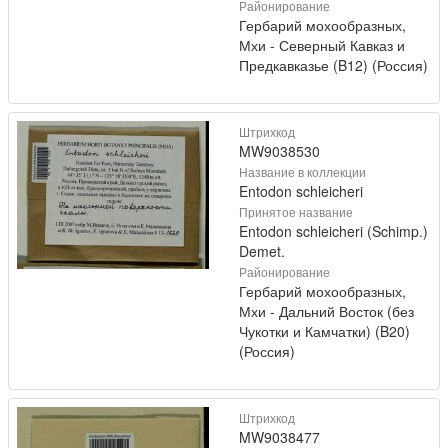
Районирование
Гербарий мохообразных,
Мхи - Северный Кавказ и
Предкавказье (B12) (Россия)
Штрихкод
MW9038530
Название в коллекции
Entodon schleicheri
Принятое название
Entodon schleicheri (Schimp.)
Demet.
Районирование
Гербарий мохообразных,
Мхи - Дальний Восток (без
Чукотки и Камчатки) (B20)
(Россия)
Штрихкод
MW9038477