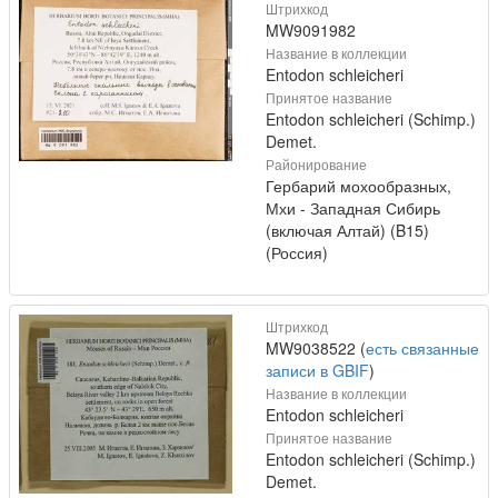
Штрихкод
MW9091982
Название в коллекции
Entodon schleicheri
Принятое название
Entodon schleicheri (Schimp.)
Demet.
Районирование
Гербарий мохообразных,
Мхи - Западная Сибирь
(включая Алтай) (B15)
(Россия)
Штрихкод
MW9038522 (
есть связанные
записи в GBIF
)
Название в коллекции
Entodon schleicheri
Принятое название
Entodon schleicheri (Schimp.)
Demet.