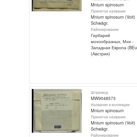
Mnium spinosum
Принятое название
Mnium spinosum (Voit)
Schwägr.
Районирование
Гербарий
мохообразных, Мхи -
Западная Европа (BEu
(Австрия)
Штрихкод
MW9048573
Название в коллекции
Mnium spinosum
Принятое название
Mnium spinosum (Voit)
Schwägr.
Районирование