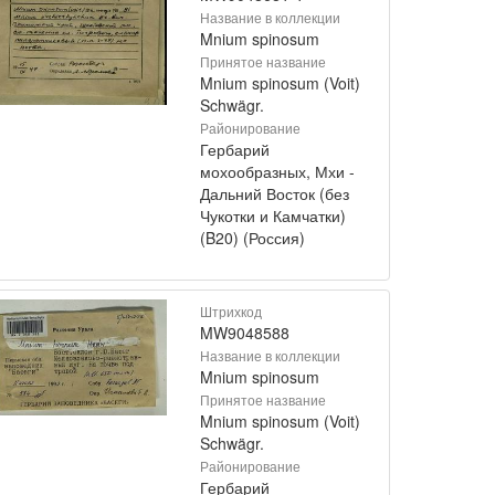
Название в коллекции
Mnium spinosum
Принятое название
Mnium spinosum (Voit)
Schwägr.
Районирование
Гербарий
мохообразных, Мхи -
Дальний Восток (без
Чукотки и Камчатки)
(B20) (Россия)
Штрихкод
MW9048588
Название в коллекции
Mnium spinosum
Принятое название
Mnium spinosum (Voit)
Schwägr.
Районирование
Гербарий