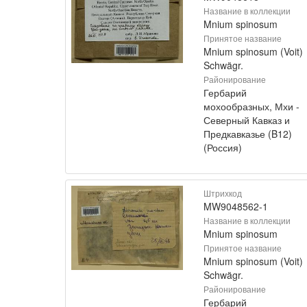
Название в коллекции
Mnium spinosum
Принятое название
Mnium spinosum (Voit)
Schwägr.
Районирование
Гербарий
мохообразных, Мхи -
Северный Кавказ и
Предкавказье (B12)
(Россия)
Штрихкод
MW9048562-1
Название в коллекции
Mnium spinosum
Принятое название
Mnium spinosum (Voit)
Schwägr.
Районирование
Гербарий