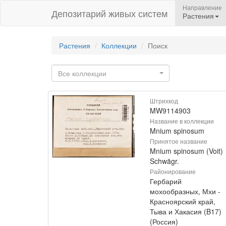
Направление
Депозитарий живых систем
Растения
Растения
Коллекции
Поиск
Все коллекции
Штрихкод
MW9114903
Название в коллекции
Mnium spinosum
Принятое название
Mnium spinosum (Voit)
Schwägr.
Районирование
Гербарий
мохообразных, Мхи -
Красноярский край,
Тыва и Хакасия (B17)
(Россия)