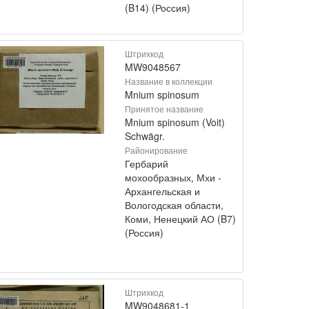
(B14) (Россия)
Штрихкод
MW9048567
Название в коллекции
Mnium spinosum
Принятое название
Mnium spinosum (Voit)
Schwägr.
Районирование
Гербарий
мохообразных, Мхи -
Архангельская и
Вологодская области,
Коми, Ненецкий АО (B7)
(Россия)
Штрихкод
MW9048681-1