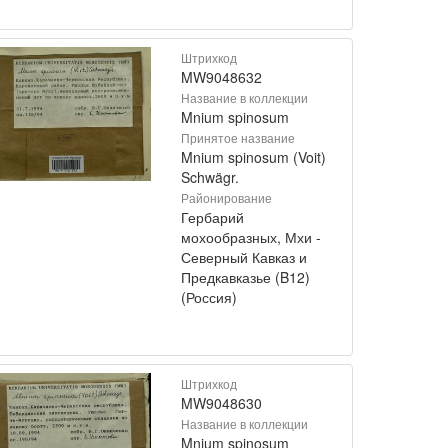
Штрихкод
MW9048632
Название в коллекции
Mnium spinosum
Принятое название
Mnium spinosum (Voit)
Schwägr.
Районирование
Гербарий
мохообразных, Мхи -
Северный Кавказ и
Предкавказье (B12)
(Россия)
Штрихкод
MW9048630
Название в коллекции
Mnium spinosum