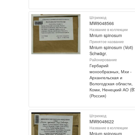
Штрихкод
MW9048566
Название в коллекции
Mnium spinosum
Принятое название
Mnium spinosum (Voit)
Schwägr.
Районирование
Гербарий
мохообразных, Мхи -
Архангельская и
Вологодская области,
Коми, Ненецкий АО (B
(Россия)
Штрихкод
MW9048622
Название в коллекции
Mnium spinosum