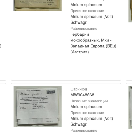
Mnium spinosum
Принятое название
Mnium spinosum (Voit)
Schwägr.
Районирование
Гербарий
мохообразных, Мхи -
)
Западная Европа (BEu)
(Австрия)
Штрихкод
MW9048668
Название в коллекции
Mnium spinosum
Принятое название
Mnium spinosum (Voit)
Schwägr.
Районирование