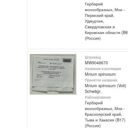
Гербарий
мохообразных, Мхи -
Пермский край,
Удмуртия,
Свердловская и
Кировская области (B8
(Россия)
Штрихкод
MW9048670
Название в коллекции
Mnium spinosum
Принятое название
Mnium spinosum (Voit)
Schwägr.
Районирование
Гербарий
мохообразных, Мхи -
Красноярский край,
Тыва и Хакасия (B17)
(Россия)