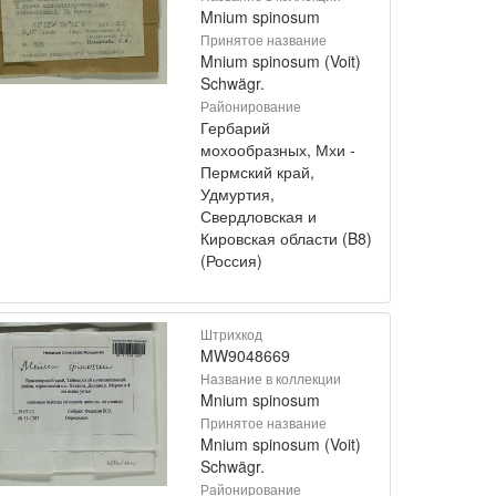
Mnium spinosum
Принятое название
Mnium spinosum (Voit)
Schwägr.
Районирование
Гербарий
мохообразных, Мхи -
Пермский край,
Удмуртия,
Свердловская и
Кировская области (B8)
(Россия)
Штрихкод
MW9048669
Название в коллекции
Mnium spinosum
Принятое название
Mnium spinosum (Voit)
Schwägr.
Районирование