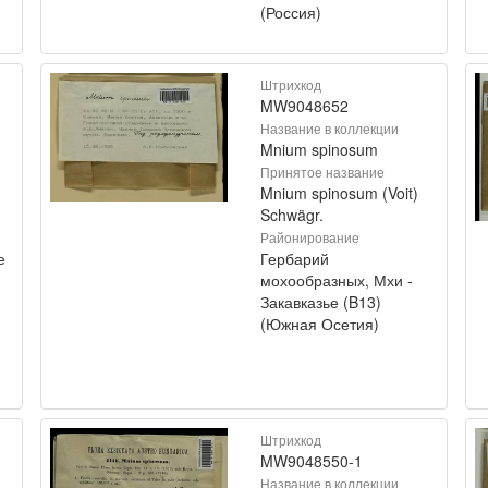
(Россия)
Штрихкод
MW9048652
Название в коллекции
Mnium spinosum
Принятое название
Mnium spinosum (Voit)
Schwägr.
Районирование
е
Гербарий
мохообразных, Мхи -
Закавказье (B13)
(Южная Осетия)
Штрихкод
MW9048550-1
Название в коллекции