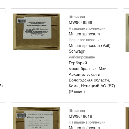
Штрихкод
MW9048568
Название в коллекции
Mnium spinosum
Принятое название
Mnium spinosum (Voit)
Schwägr.
Районирование
Гербарий
мохообразных, Мхи -
Архангельская и
Вологодская области,
7)
Коми, Ненецкий АО (B7)
(Россия)
Штрихкод
MW9048616
Название в коллекции
Mnium spinosum