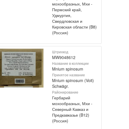
мохообразных, Мхи -
Пермский край,
Удмуртия,
Свердловская и
Кировская области (B8)
(Россия)
Штрихкод
MW9048612
Название в коллекции
Mnium spinosum
Принятое название
Mnium spinosum (Voit)
Schwägr.
Районирование
Гербарий
мохообразных, Мхи -
Северный Кавказ и
Предкавказье (B12)
(Россия)