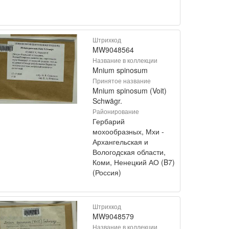
Штрихкод
MW9048564
Название в коллекции
Mnium spinosum
Принятое название
Mnium spinosum (Voit)
Schwägr.
Районирование
Гербарий
мохообразных, Мхи -
Архангельская и
Вологодская области,
Коми, Ненецкий АО (B7)
(Россия)
Штрихкод
MW9048579
Название в коллекции