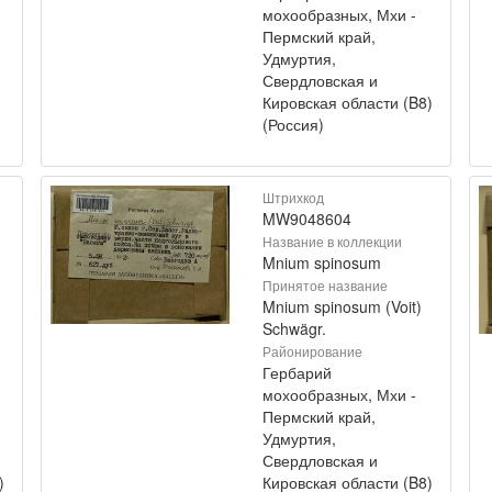
мохообразных, Мхи -
Пермский край,
Удмуртия,
Свердловская и
Кировская области (B8)
(Россия)
Штрихкод
MW9048604
Название в коллекции
Mnium spinosum
Принятое название
Mnium spinosum (Voit)
Schwägr.
Районирование
Гербарий
мохообразных, Мхи -
Пермский край,
Удмуртия,
Свердловская и
)
Кировская области (B8)