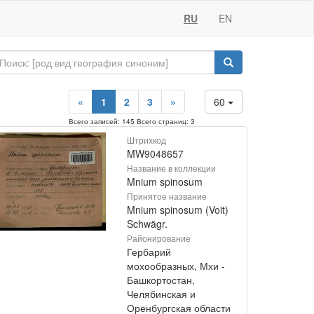
RU
EN
«
1
2
3
»
60
Всего записей: 145 Всего страниц: 3
Штрихкод
MW9048657
Название в коллекции
Mnium spinosum
Принятое название
Mnium spinosum (Voit)
Schwägr.
Районирование
Гербарий
мохообразных, Мхи -
Башкортостан,
Челябинская и
Оренбургская области