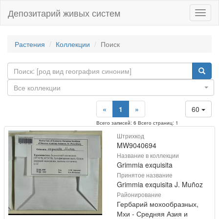
Депозитарий живых систем
Навиг
Растения
Коллекции
Поиск
Все коллекции
«
1
»
60
Всего записей: 6 Всего страниц: 1
Штрихкод
MW9040694
Название в коллекции
Grimmia exquisita
Принятое название
Grimmia exquisita J. Muñoz
Районирование
Гербарий мохообразных,
Мхи - Средняя Азия и