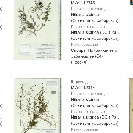
MW0112346
я)
Название в коллекции
Nitraria sibirica
ll.
(Селитрянка сибирская)
я)
Принятое название
Nitraria sibirica (DC.) Pall.
(Селитрянка сибирская)
Районирование
Сибирь, Прибайкалье и
Забайкалье (S4)
(Россия)
Штрихкод
MW0112344
Название в коллекции
Nitraria sibirica
я)
(Селитрянка сибирская)
Принятое название
ll.
Nitraria sibirica (DC.) Pall.
я)
(Селитрянка сибирская)
Районирование