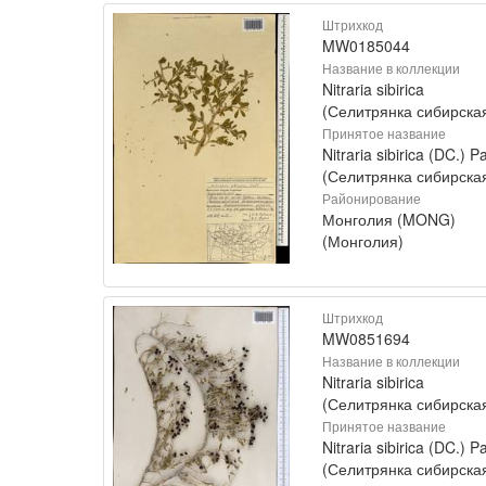
Штрихкод
MW0185044
Название в коллекции
Nitraria sibirica
(Селитрянка сибирска
Принятое название
Nitraria sibirica (DC.) Pa
(Селитрянка сибирска
Районирование
Монголия (MONG)
(Монголия)
Штрихкод
MW0851694
Название в коллекции
Nitraria sibirica
(Селитрянка сибирска
Принятое название
Nitraria sibirica (DC.) Pa
(Селитрянка сибирска