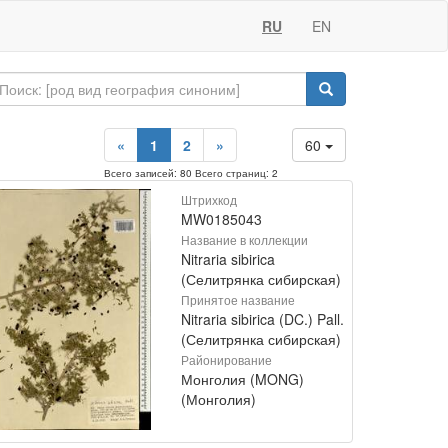
RU
EN
«
1
2
»
60
Всего записей: 80 Всего страниц: 2
Штрихкод
MW0185043
Название в коллекции
Nitraria sibirica
(Селитрянка сибирская)
Принятое название
Nitraria sibirica (DC.) Pall.
(Селитрянка сибирская)
Районирование
Монголия (MONG)
(Монголия)