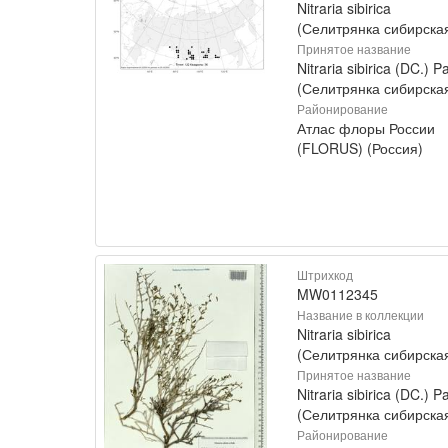
Nitraria sibirica
(Селитрянка сибирска
Принятое название
Nitraria sibirica (DC.) Pa
(Селитрянка сибирска
Районирование
Атлас флоры России
(FLORUS) (Россия)
Штрихкод
MW0112345
Название в коллекции
Nitraria sibirica
(Селитрянка сибирска
Принятое название
Nitraria sibirica (DC.) Pa
(Селитрянка сибирска
Районирование