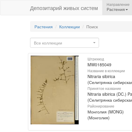
Направление
Депозитарий живых систем
Растения
Растения
Коллекции
Поиск
Все коллекции
Штрихкод
MW0185049
Название в коллекции
Nitraria sibirica
(Селитрянка сибирска
Принятое название
Nitraria sibirica (DC.) Pa
(Селитрянка сибирска
Районирование
Монголия (MONG)
(Монголия)