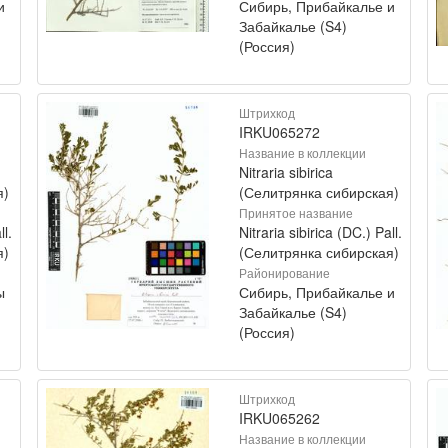
и
Сибирь, Прибайкалье и
Забайкалье (S4)
(Россия)
Штрихкод
IRKU065272
Название в коллекции
Nitraria sibirica
я)
(Селитрянка сибирская)
Принятое название
ll.
Nitraria sibirica (DC.) Pall.
я)
(Селитрянка сибирская)
Районирование
ы
Сибирь, Прибайкалье и
Забайкалье (S4)
(Россия)
Штрихкод
IRKU065262
Название в коллекции