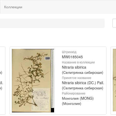
Коллекции
Штрихкод
MW0185045
Название в коллекции
Nitraria sibirica
я)
(Селитрянка сибирская)
Принятое название
ll.
Nitraria sibirica (DC.) Pall.
я)
(Селитрянка сибирская)
Районирование
Монголия (MONG)
(Монголия)