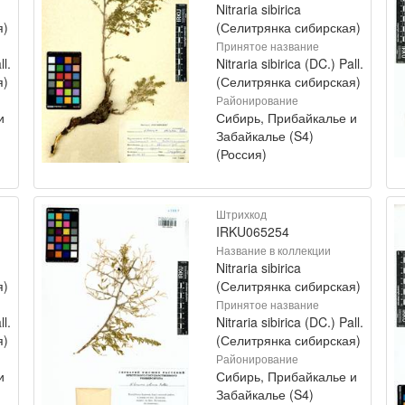
Nitraria sibirica
я)
(Селитрянка сибирская)
Принятое название
ll.
Nitraria sibirica (DC.) Pall.
я)
(Селитрянка сибирская)
Районирование
и
Сибирь, Прибайкалье и
Забайкалье (S4)
(Россия)
Штрихкод
IRKU065254
Название в коллекции
Nitraria sibirica
я)
(Селитрянка сибирская)
Принятое название
ll.
Nitraria sibirica (DC.) Pall.
я)
(Селитрянка сибирская)
Районирование
и
Сибирь, Прибайкалье и
Забайкалье (S4)