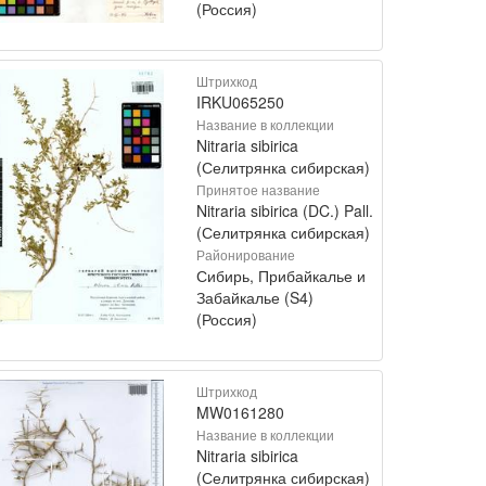
(Россия)
Штрихкод
IRKU065250
Название в коллекции
Nitraria sibirica
(Селитрянка сибирская)
Принятое название
Nitraria sibirica (DC.) Pall.
(Селитрянка сибирская)
Районирование
Сибирь, Прибайкалье и
Забайкалье (S4)
(Россия)
Штрихкод
MW0161280
Название в коллекции
Nitraria sibirica
(Селитрянка сибирская)