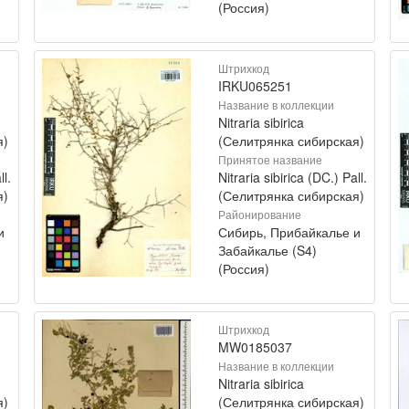
(Россия)
Штрихкод
IRKU065251
Название в коллекции
Nitraria sibirica
я)
(Селитрянка сибирская)
Принятое название
ll.
Nitraria sibirica (DC.) Pall.
я)
(Селитрянка сибирская)
Районирование
и
Сибирь, Прибайкалье и
Забайкалье (S4)
(Россия)
Штрихкод
MW0185037
Название в коллекции
Nitraria sibirica
я)
(Селитрянка сибирская)