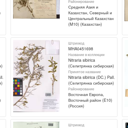
Районирование
Средняя Азия и
и
Казахстан, Северный и
Центральный Казахстан
(M10) (Казахстан)
Штрихкод
MHA0451698
Название в коллекции
Nitraria sibirica
я)
(Селитрянка сибирская)
Принятое название
ll.
Nitraria sibirica (DC.) Pall.
я)
(Селитрянка сибирская)
Районирование
Восточная Европа,
)
Восточный район (E10)
(Россия)
Штрихкод