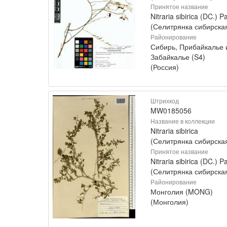
Принятое название
Nitraria sibirica (DC.) Pa
(Селитрянка сибирска
Районирование
Сибирь, Прибайкалье 
Забайкалье (S4)
(Россия)
Штрихкод
MW0185056
Название в коллекции
Nitraria sibirica
(Селитрянка сибирска
Принятое название
Nitraria sibirica (DC.) Pa
(Селитрянка сибирска
Районирование
Монголия (MONG)
(Монголия)