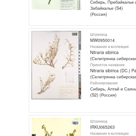
Сибирь, Прибайкалье 
Забайкалье (S4)
(Россия)
Штрихкод
MW0950014
Название в коллекции
Nitraria sibirica
(Селитрянка сибирска
Принятое название
Nitraria sibirica (DC.) Pa
(Селитрянка сибирска
Районирование
Сибирь, Алтай и Саян
(S2) (Россия)
Штрихкод
IRKU065263
Название в коллекции