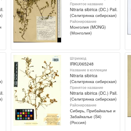
Принятое название
ll.
Nitraria sibirica (DC.) Pall.
я)
(Селитрянка сибирская)
Районирование
и
Монголия (MONG)
(Монголия)
Штрихкод
IRKU065248
Название в коллекции
Nitraria sibirica
я)
(Селитрянка сибирская)
Принятое название
ll.
Nitraria sibirica (DC.) Pall.
я)
(Селитрянка сибирская)
Районирование
Сибирь, Прибайкалье и
Забайкалье (S4)
(Россия)