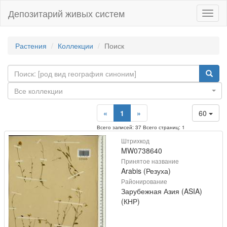
Депозитарий живых систем
Навиг
Растения
Коллекции
Поиск
Все коллекции
«
1
»
60
Всего записей: 37 Всего страниц: 1
Штрихкод
MW0738640
Принятое название
Arabis (Резуха)
Районирование
Зарубежная Азия (ASIA)
(КНР)