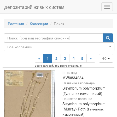
Депозитарий живых систем
Навиг
Растения
Коллекции
Поиск
Все коллекции
«
1
2
3
4
5
»
60
Всего записей: 452 Всего страниц: 8
Штрихкод
MW0834234
Название в коллекции
Sisymbrium polymorphum
(Гулявник изменчивый)
Принятое название
Sisymbrium polymorphum
(Murray) Roth (Гулявник
изменчивый)