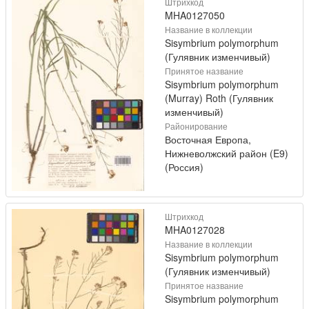
Штрихкод
MHA0127050
Название в коллекции
Sisymbrium polymorphum
(Гулявник изменчивый)
Принятое название
Sisymbrium polymorphum
(Murray) Roth (Гулявник
изменчивый)
Районирование
Восточная Европа,
Нижневолжский район (E9)
(Россия)
Штрихкод
MHA0127028
Название в коллекции
Sisymbrium polymorphum
(Гулявник изменчивый)
Принятое название
Sisymbrium polymorphum