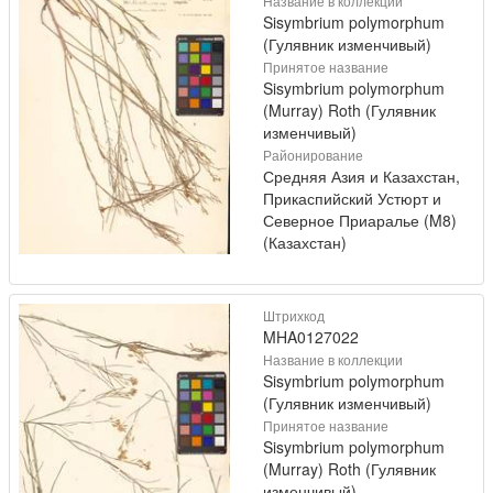
Название в коллекции
Sisymbrium polymorphum
(Гулявник изменчивый)
Принятое название
Sisymbrium polymorphum
(Murray) Roth (Гулявник
изменчивый)
Районирование
Средняя Азия и Казахстан,
Прикаспийский Устюрт и
Северное Приаралье (M8)
(Казахстан)
Штрихкод
MHA0127022
Название в коллекции
Sisymbrium polymorphum
(Гулявник изменчивый)
Принятое название
Sisymbrium polymorphum
(Murray) Roth (Гулявник
изменчивый)