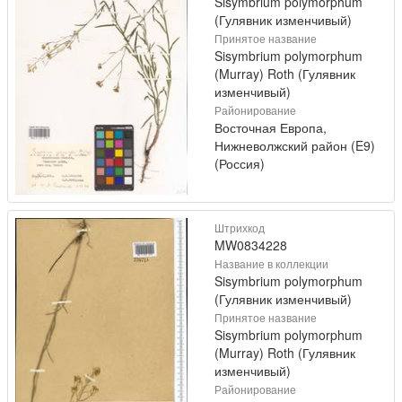
Sisymbrium polymorphum
(Гулявник изменчивый)
Принятое название
Sisymbrium polymorphum
(Murray) Roth (Гулявник
изменчивый)
Районирование
Восточная Европа,
Нижневолжский район (E9)
(Россия)
Штрихкод
MW0834228
Название в коллекции
Sisymbrium polymorphum
(Гулявник изменчивый)
Принятое название
Sisymbrium polymorphum
(Murray) Roth (Гулявник
изменчивый)
Районирование