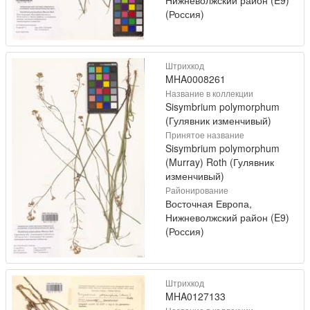
Нижневолжский район (E9)
(Россия)
Штрихкод
MHA0008261
Название в коллекции
Sisymbrium polymorphum
(Гулявник изменчивый)
Принятое название
Sisymbrium polymorphum
(Murray) Roth (Гулявник
изменчивый)
Районирование
Восточная Европа,
Нижневолжский район (E9)
(Россия)
Штрихкод
MHA0127133