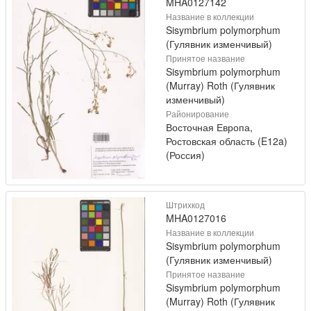
MHA0127142
Название в коллекции
Sisymbrium polymorphum
(Гулявник изменчивый)
Принятое название
Sisymbrium polymorphum
(Murray) Roth (Гулявник
изменчивый)
Районирование
Восточная Европа,
Ростовская область (E12a)
(Россия)
Штрихкод
MHA0127016
Название в коллекции
Sisymbrium polymorphum
(Гулявник изменчивый)
Принятое название
Sisymbrium polymorphum
(Murray) Roth (Гулявник