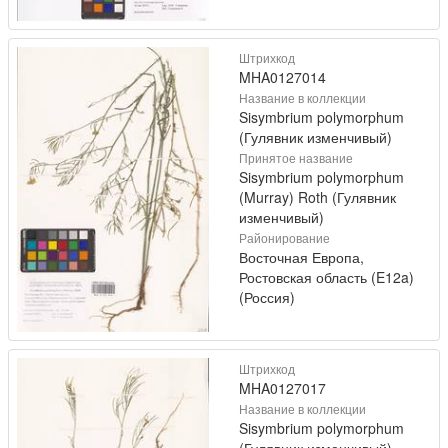
Штрихкод
MHA0127014
Название в коллекции
Sisymbrium polymorphum
(Гулявник изменчивый)
Принятое название
Sisymbrium polymorphum
(Murray) Roth (Гулявник
изменчивый)
Районирование
Восточная Европа,
Ростовская область (E12a)
(Россия)
Штрихкод
MHA0127017
Название в коллекции
Sisymbrium polymorphum
(Гулявник изменчивый)