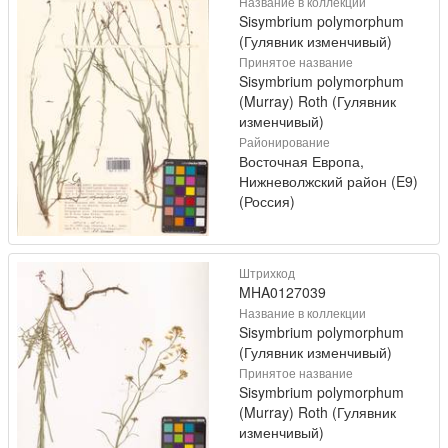
Название в коллекции
Sisymbrium polymorphum
(Гулявник изменчивый)
Принятое название
Sisymbrium polymorphum
(Murray) Roth (Гулявник
изменчивый)
Районирование
Восточная Европа,
Нижневолжский район (E9)
(Россия)
Штрихкод
MHA0127039
Название в коллекции
Sisymbrium polymorphum
(Гулявник изменчивый)
Принятое название
Sisymbrium polymorphum
(Murray) Roth (Гулявник
изменчивый)