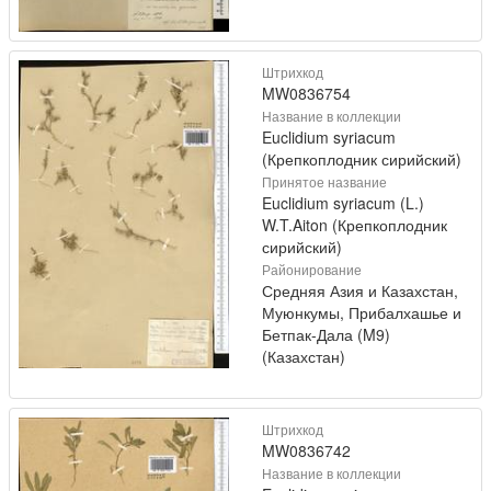
Штрихкод
MW0836754
Название в коллекции
Euclidium syriacum
(Крепкоплодник сирийский)
Принятое название
Euclidium syriacum (L.)
W.T.Aiton (Крепкоплодник
сирийский)
Районирование
Средняя Азия и Казахстан,
Муюнкумы, Прибалхашье и
Бетпак-Дала (M9)
(Казахстан)
Штрихкод
MW0836742
Название в коллекции