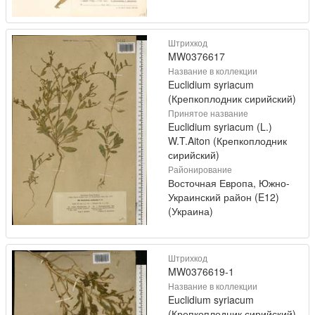
Штрихкод
MW0376617
Название в коллекции
Euclidium syriacum
(Крепкоплодник сирийский)
Принятое название
Euclidium syriacum (L.)
W.T.Aiton (Крепкоплодник
сирийский)
Районирование
Восточная Европа, Южно-
Украинский район (E12)
(Украина)
Штрихкод
MW0376619-1
Название в коллекции
Euclidium syriacum
(Крепкоплодник сирийский)