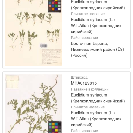
Euclidium syriacum
(Крепкоплодник сирийский)
Принятое название
Euclidium syriacum (L.)
W.T.Aiton (Крепкоплодник
сирийский)
Районирование
Восточная Европа,
Нижневолжский район (E9)
(Россия)
Штрихкод
MHA0129815
Название в коллекции
Euclidium syriacum
(Крепкоплодник сирийский)
Принятое название
Euclidium syriacum (L.)
W.T.Aiton (Крепкоплодник
сирийский)
Районирование