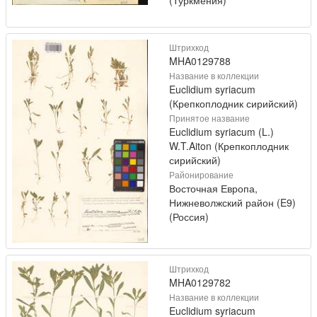
(Туркмения)
Штрихкод
MHA0129788
Название в коллекции
Euclidium syriacum
(Крепкоплодник сирийский)
Принятое название
Euclidium syriacum (L.)
W.T.Aiton (Крепкоплодник
сирийский)
Районирование
Восточная Европа,
Нижневолжский район (E9)
(Россия)
Штрихкод
MHA0129782
Название в коллекции
Euclidium syriacum