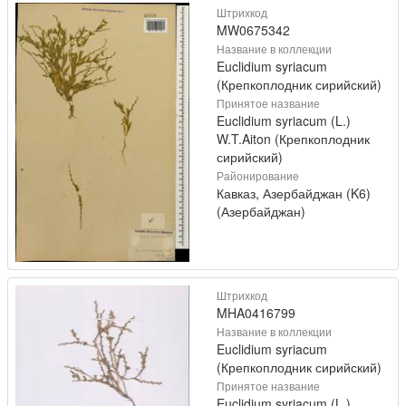
Штрихкод
MW0675342
Название в коллекции
Euclidium syriacum
(Крепкоплодник сирийский)
Принятое название
Euclidium syriacum (L.)
W.T.Aiton (Крепкоплодник
сирийский)
Районирование
Кавказ, Азербайджан (K6)
(Азербайджан)
Штрихкод
MHA0416799
Название в коллекции
Euclidium syriacum
(Крепкоплодник сирийский)
Принятое название
Euclidium syriacum (L.)