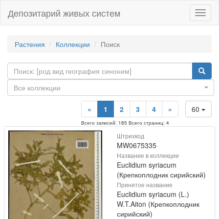
Депозитарий живых систем
Навиг
Растения
Коллекции
Поиск
Все коллекции
«
1
2
3
4
»
60
Всего записей: 185 Всего страниц: 4
Штрихкод
MW0675335
Название в коллекции
Euclidium syriacum
(Крепкоплодник сирийский)
Принятое название
Euclidium syriacum (L.)
W.T.Aiton (Крепкоплодник
сирийский)