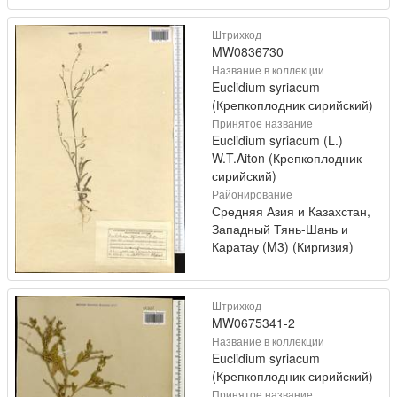
Штрихкод
MW0836730
Название в коллекции
Euclidium syriacum
(Крепкоплодник сирийский)
Принятое название
Euclidium syriacum (L.)
W.T.Aiton (Крепкоплодник
сирийский)
Районирование
Средняя Азия и Казахстан,
Западный Тянь-Шань и
Каратау (M3) (Киргизия)
Штрихкод
MW0675341-2
Название в коллекции
Euclidium syriacum
(Крепкоплодник сирийский)
Принятое название