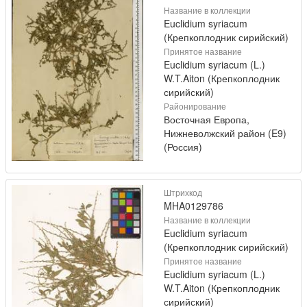
Название в коллекции
Euclidium syriacum
(Крепкоплодник сирийский)
Принятое название
Euclidium syriacum (L.)
W.T.Aiton (Крепкоплодник
сирийский)
Районирование
Восточная Европа,
Нижневолжский район (E9)
(Россия)
Штрихкод
MHA0129786
Название в коллекции
Euclidium syriacum
(Крепкоплодник сирийский)
Принятое название
Euclidium syriacum (L.)
W.T.Aiton (Крепкоплодник
сирийский)