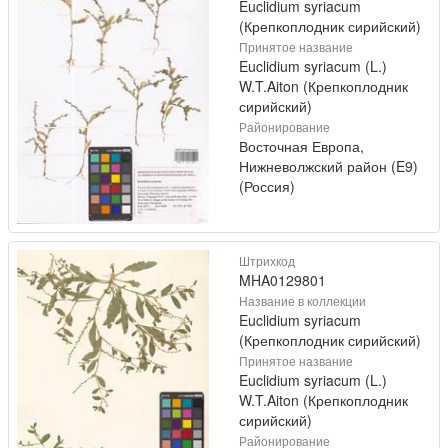
Euclidium syriacum
(Крепкоплодник сирийский)
Принятое название
Euclidium syriacum (L.)
W.T.Aiton (Крепкоплодник
сирийский)
Районирование
Восточная Европа,
Нижневолжский район (E9)
(Россия)
Штрихкод
MHA0129801
Название в коллекции
Euclidium syriacum
(Крепкоплодник сирийский)
Принятое название
Euclidium syriacum (L.)
W.T.Aiton (Крепкоплодник
сирийский)
Районирование