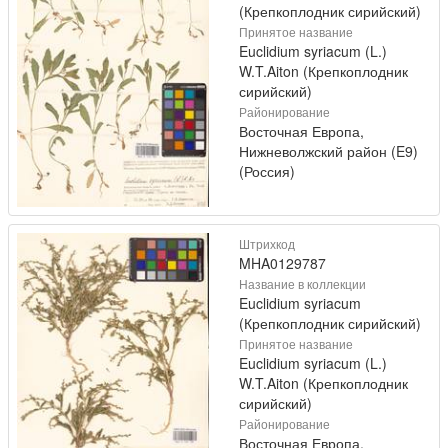
(Крепкоплодник сирийский)
Принятое название
Euclidium syriacum (L.)
W.T.Aiton (Крепкоплодник
сирийский)
Районирование
Восточная Европа,
Нижневолжский район (E9)
(Россия)
Штрихкод
MHA0129787
Название в коллекции
Euclidium syriacum
(Крепкоплодник сирийский)
Принятое название
Euclidium syriacum (L.)
W.T.Aiton (Крепкоплодник
сирийский)
Районирование
Восточная Европа,