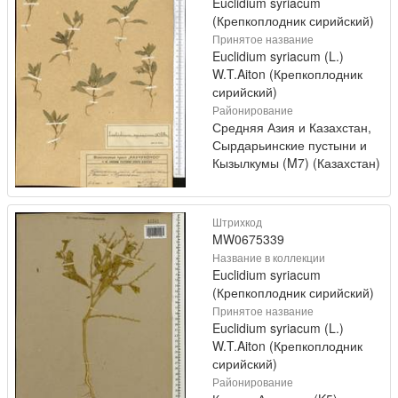
Euclidium syriacum
(Крепкоплодник сирийский)
Принятое название
Euclidium syriacum (L.)
W.T.Aiton (Крепкоплодник
сирийский)
Районирование
Средняя Азия и Казахстан,
Сырдарьинские пустыни и
Кызылкумы (M7) (Казахстан)
Штрихкод
MW0675339
Название в коллекции
Euclidium syriacum
(Крепкоплодник сирийский)
Принятое название
Euclidium syriacum (L.)
W.T.Aiton (Крепкоплодник
сирийский)
Районирование