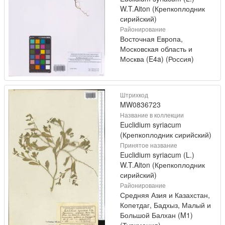
W.T.Aiton (Крепкоплодник
сирийский)
Районирование
Восточная Европа,
Московская область и
Москва (E4a) (Россия)
Штрихкод
MW0836723
Название в коллекции
Euclidium syriacum
(Крепкоплодник сирийский)
Принятое название
Euclidium syriacum (L.)
W.T.Aiton (Крепкоплодник
сирийский)
Районирование
Средняя Азия и Казахстан,
Копетдаг, Бадхыз, Малый и
Большой Балхан (M1)