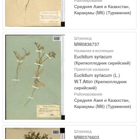
Районирование
Средняя Азия и Казахстан,
Каракумы (M6) (Туркмения)
Штрихкод
MW0836737
Название в коллекции
Euclidium syriacum
(Крепкоплодник сирийский)
Принятое название
Euclidium syriacum (L.)
W.T.Aiton (Крепкоплодник
сирийский)
Районирование
Средняя Азия и Казахстан,
Каракумы (M6) (Туркмения)
Штрихкод
MW0376603