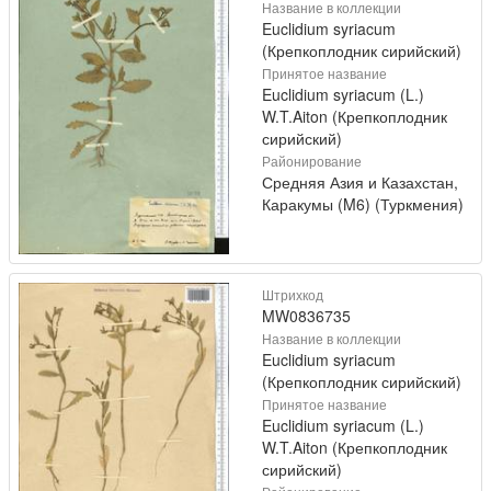
Название в коллекции
Euclidium syriacum
(Крепкоплодник сирийский)
Принятое название
Euclidium syriacum (L.)
W.T.Aiton (Крепкоплодник
сирийский)
Районирование
Средняя Азия и Казахстан,
Каракумы (M6) (Туркмения)
Штрихкод
MW0836735
Название в коллекции
Euclidium syriacum
(Крепкоплодник сирийский)
Принятое название
Euclidium syriacum (L.)
W.T.Aiton (Крепкоплодник
сирийский)