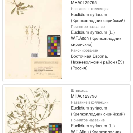
MHA0129795
Название в коллекции
Euclidium syriacum
(Крепкоплодник сирийский)
Принятое название
Euclidium syriacum (L.)
W.T.Aiton (Крепкоплодник
сирийский)
Районирование
Восточная Европа,
Нижневолжский район (E9)
(Россия)
Штрихкод
MHA0129796
Название в коллекции
Euclidium syriacum
(Крепкоплодник сирийский)
Принятое название
Euclidium syriacum (L.)
W.T.Aiton (Крепкоплодник