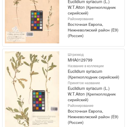
Euclidium syriacum (L.)
W.T.Aiton (Крепкоплодник
сирийский)
Районирование
Восточная Европа,
Нижневолжский район (E9)
(Россия)
Штрихкод
MHA0129799
Название в коллекции
Euclidium syriacum
(Крепкоплодник сирийский)
Принятое название
Euclidium syriacum (L.)
W.T.Aiton (Крепкоплодник
сирийский)
Районирование
Восточная Европа,
Нижневолжский район (E9)
(Россия)