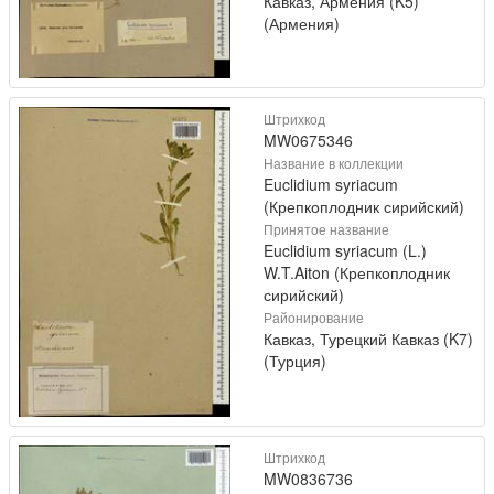
Кавказ, Армения (K5)
(Армения)
Штрихкод
MW0675346
Название в коллекции
Euclidium syriacum
(Крепкоплодник сирийский)
Принятое название
Euclidium syriacum (L.)
W.T.Aiton (Крепкоплодник
сирийский)
Районирование
Кавказ, Турецкий Кавказ (K7)
(Турция)
Штрихкод
MW0836736