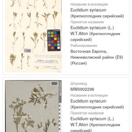
Название в коллекции
Euclidium syriacum
(Крепкоплодник сирийский)
Принятое название
Euclidium syriacum (L.)
W.T.Aiton (Крепкоплодник
сирийский)
Районирование
Восточная Европа,
Нижневолжский район (E9)
(Россия)
Штрихкод
MW0902296
Название в коллекции
Euclidium syriacum
(Крепкоплодник сирийский)
Принятое название
Euclidium syriacum (L.)
W.T.Aiton (Крепкоплодник
сирийский)