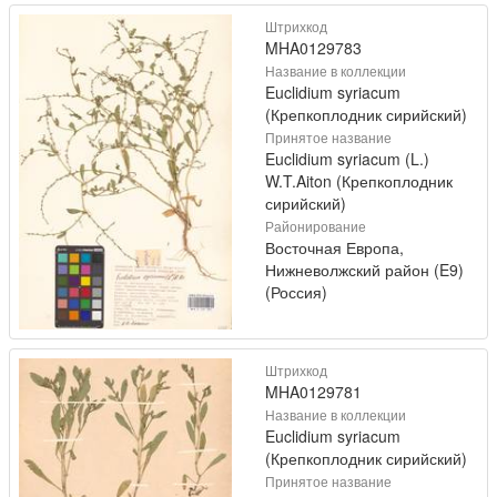
Штрихкод
MHA0129783
Название в коллекции
Euclidium syriacum
(Крепкоплодник сирийский)
Принятое название
Euclidium syriacum (L.)
W.T.Aiton (Крепкоплодник
сирийский)
Районирование
Восточная Европа,
Нижневолжский район (E9)
(Россия)
Штрихкод
MHA0129781
Название в коллекции
Euclidium syriacum
(Крепкоплодник сирийский)
Принятое название