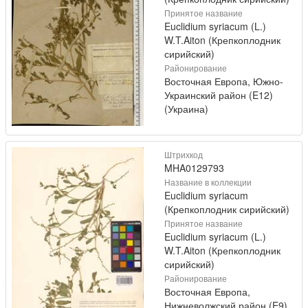
Принятое название
Euclidium syriacum (L.)
W.T.Aiton (Крепкоплодник
сирийский)
Районирование
Восточная Европа, Южно-
Украинский район (E12)
(Украина)
Штрихкод
MHA0129793
Название в коллекции
Euclidium syriacum
(Крепкоплодник сирийский)
Принятое название
Euclidium syriacum (L.)
W.T.Aiton (Крепкоплодник
сирийский)
Районирование
Восточная Европа,
Нижневолжский район (E9)