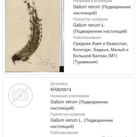
Название в коллекции
Galium verum (Подмаренник
настоящий)
Принятое название
Galium verum L.
(Подмаренник настоящий)
Районирование
Средняя Азия и Казахстан,
Копетдаг, Бадхыз, Малый и
Большой Балхан (M1)
(Туркмения)
Штрихкод
KHA00974
Название в коллекции
Galium verum (Подмаренник
настоящий)
Принятое название
Galium verum L. (Подмаренник
настоящий)
Районирование