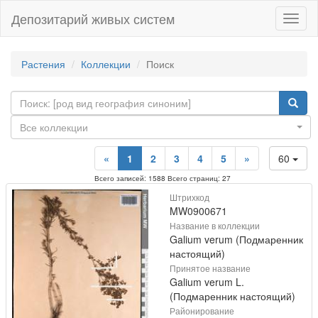
Депозитарий живых систем
Навиг
Растения
Коллекции
Поиск
Все коллекции
«
1
2
3
4
5
»
60
Всего записей: 1588 Всего страниц: 27
Штрихкод
MW0900671
Название в коллекции
Galium verum (Подмаренник
настоящий)
Принятое название
Galium verum L.
(Подмаренник настоящий)
Районирование