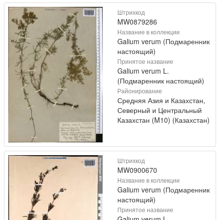
Штрихкод
MW0879286
Название в коллекции
Galium verum (Подмаренник
настоящий)
Принятое название
Galium verum L.
(Подмаренник настоящий)
Районирование
Средняя Азия и Казахстан,
Северный и Центральный
Казахстан (M10) (Казахстан)
Штрихкод
MW0900670
Название в коллекции
Galium verum (Подмаренник
настоящий)
Принятое название
Galium verum L.