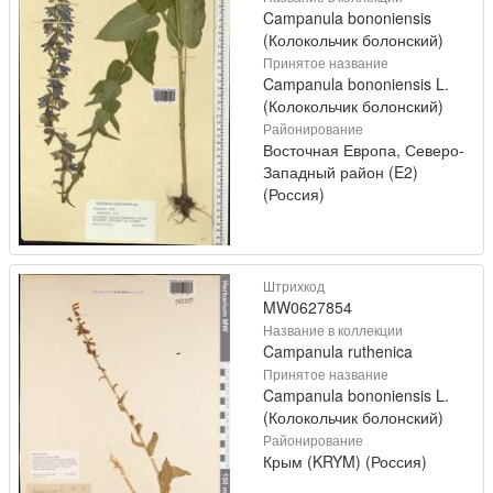
Campanula bononiensis
(Колокольчик болонский)
Принятое название
Campanula bononiensis L.
(Колокольчик болонский)
Районирование
Восточная Европа, Северо-
Западный район (E2)
(Россия)
Штрихкод
MW0627854
Название в коллекции
Campanula ruthenica
Принятое название
Campanula bononiensis L.
(Колокольчик болонский)
Районирование
Крым (KRYM) (Россия)