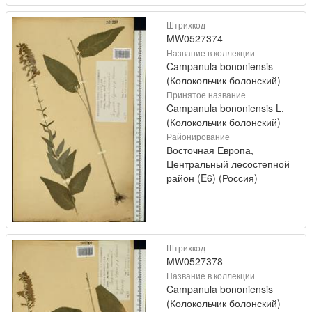
Штрихкод
MW0527374
Название в коллекции
Campanula bononiensis
(Колокольчик болонский)
Принятое название
Campanula bononiensis L.
(Колокольчик болонский)
Районирование
Восточная Европа,
Центральный лесостепной
район (E6) (Россия)
Штрихкод
MW0527378
Название в коллекции
Campanula bononiensis
(Колокольчик болонский)