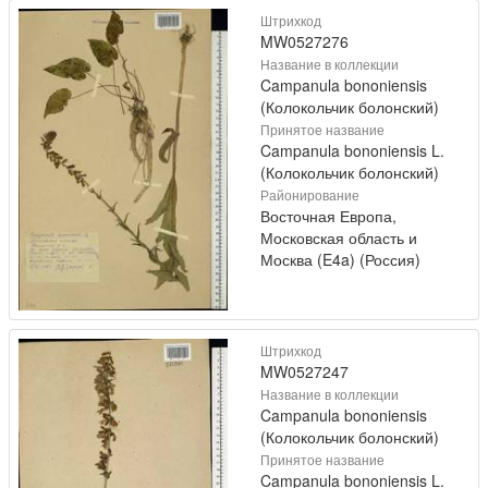
Штрихкод
MW0527276
Название в коллекции
Campanula bononiensis
(Колокольчик болонский)
Принятое название
Campanula bononiensis L.
(Колокольчик болонский)
Районирование
Восточная Европа,
Московская область и
Москва (E4a) (Россия)
Штрихкод
MW0527247
Название в коллекции
Campanula bononiensis
(Колокольчик болонский)
Принятое название
Campanula bononiensis L.