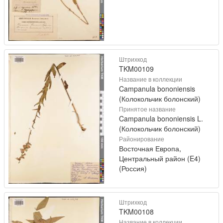
Штрихкод
TKM00109
Название в коллекции
Campanula bononiensis
(Колокольчик болонский)
Принятое название
Campanula bononiensis L.
(Колокольчик болонский)
Районирование
Восточная Европа,
Центральный район (E4)
(Россия)
Штрихкод
TKM00108
Название в коллекции