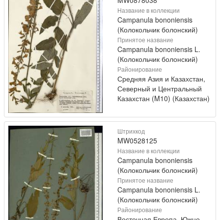
MW0878038
Название в коллекции
Campanula bononiensis
(Колокольчик болонский)
Принятое название
Campanula bononiensis L.
(Колокольчик болонский)
Районирование
Средняя Азия и Казахстан,
Северный и Центральный
Казахстан (M10) (Казахстан)
Штрихкод
MW0528125
Название в коллекции
Campanula bononiensis
(Колокольчик болонский)
Принятое название
Campanula bononiensis L.
(Колокольчик болонский)
Районирование
Восточная Европа, Южно-