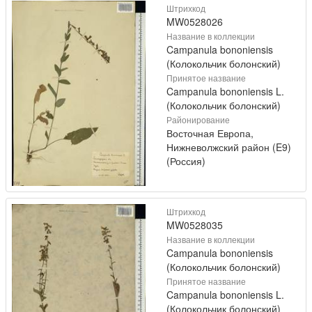
Штрихкод
MW0528026
Название в коллекции
Campanula bononiensis
(Колокольчик болонский)
Принятое название
Campanula bononiensis L.
(Колокольчик болонский)
Районирование
Восточная Европа,
Нижневолжский район (E9)
(Россия)
Штрихкод
MW0528035
Название в коллекции
Campanula bononiensis
(Колокольчик болонский)
Принятое название
Campanula bononiensis L.
(Колокольчик болонский)