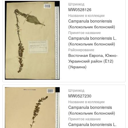
Штрихкод
MW0528126
Название в коллекции
Campanula bononiensis
(Колокольчик болонский)
Принятое название
Campanula bononiensis L.
(Колокольчик болонский)
Районирование
Восточная Европа, Южно-
Украинский район (E12)
(Украина)
Штрихкод
MW0527230
Название в коллекции
Campanula bononiensis
(Колокольчик болонский)
Принятое название
Campanula bononiensis L.