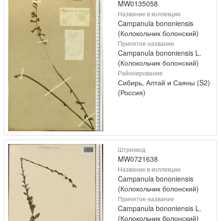
MW0135058
Название в коллекции
Campanula bononiensis
(Колокольчик болонский)
Принятое название
Campanula bononiensis L.
(Колокольчик болонский)
Районирование
Сибирь, Алтай и Саяны (S2)
(Россия)
Штрихкод
MW0721638
Название в коллекции
Campanula bononiensis
(Колокольчик болонский)
Принятое название
Campanula bononiensis L.
(Колокольчик болонский)