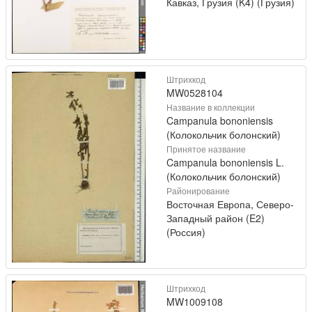
Кавказ, Грузия (K4) (Грузия)
Штрихкод
MW0528104
Название в коллекции
Campanula bononiensis
(Колокольчик болонский)
Принятое название
Campanula bononiensis L.
(Колокольчик болонский)
Районирование
Восточная Европа, Северо-
Западный район (E2)
(Россия)
Штрихкод
MW1009108