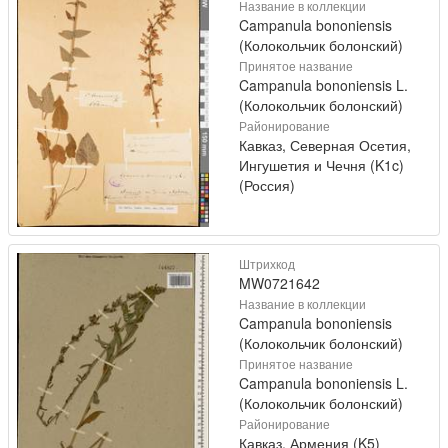
Название в коллекции
Campanula bononiensis
(Колокольчик болонский)
Принятое название
Campanula bononiensis L.
(Колокольчик болонский)
Районирование
Кавказ, Северная Осетия,
Ингушетия и Чечня (K1c)
(Россия)
Штрихкод
MW0721642
Название в коллекции
Campanula bononiensis
(Колокольчик болонский)
Принятое название
Campanula bononiensis L.
(Колокольчик болонский)
Районирование
Кавказ, Армения (K5)