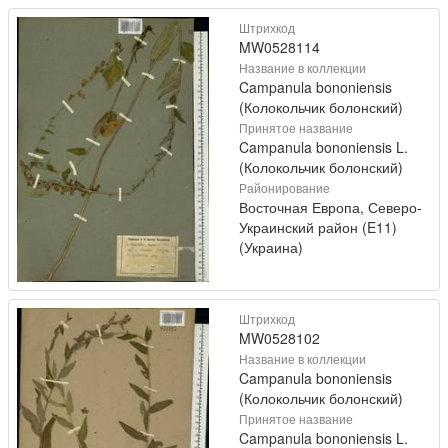
Штрихкод
MW0528114
Название в коллекции
Campanula bononiensis
(Колокольчик болонский)
Принятое название
Campanula bononiensis L.
(Колокольчик болонский)
Районирование
Восточная Европа, Северо-
Украинский район (E11)
(Украина)
Штрихкод
MW0528102
Название в коллекции
Campanula bononiensis
(Колокольчик болонский)
Принятое название
Campanula bononiensis L.