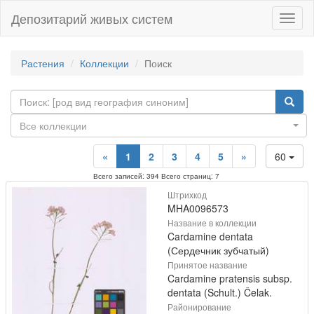
Депозитарий живых систем
Навиг
Растения
Коллекции
Поиск
Все коллекции
«
1
2
3
4
5
»
60
Всего записей: 394 Всего страниц: 7
Штрихкод
MHA0096573
Название в коллекции
Cardamine dentata
(Сердечник зубчатый)
Принятое название
Cardamine pratensis subsp.
dentata (Schult.) Čelak.
Районирование