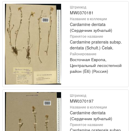
Штрихкод
MW0370181
Название в коллекции
Cardamine dentata
(Сердечник зубчатый)
Принятое название
Cardamine pratensis subsp.
dentata (Schult.) Čelak.
Районирование
Восточная Европа,
Центральный лесостепной
район (E6) (Россия)
Штрихкод
MW0370197
Название в коллекции
Cardamine dentata
(Сердечник зубчатый)
Принятое название
Cardamine pratensis subsp.