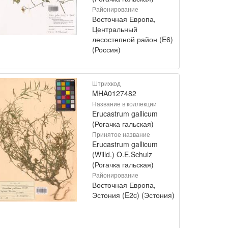
Районирование
Восточная Европа,
Центральный
лесостепной район (E6)
(Россия)
Штрихкод
MHA0127482
Название в коллекции
Erucastrum gallicum
(Рогачка гальская)
Принятое название
Erucastrum gallicum
(Willd.) O.E.Schulz
(Рогачка гальская)
Районирование
Восточная Европа,
Эстония (E2c) (Эстония)