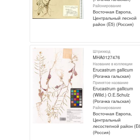
Районирование
Восточная Европа,
Центральный лесной
район (E5) (Россия)
Штрихкод
MHA0127476
Название в коллекции
Erucastrum gallicum
(Рогачка гальская)
Принятое название
Erucastrum gallicum
(Willd.) O.E.Schulz
(Рогачка гальская)
Районирование
Восточная Европа,
Центральный
лесостепной район (E
(Россия)