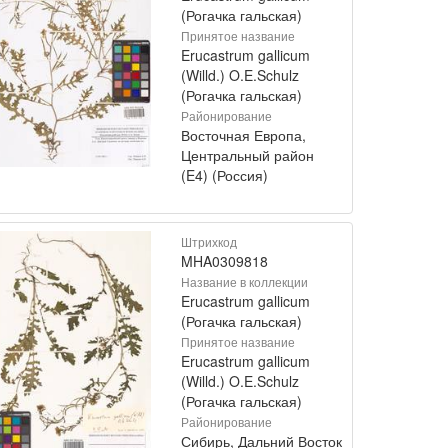
(Рогачка гальская)
Принятое название
Erucastrum gallicum
(Willd.) O.E.Schulz
(Рогачка гальская)
Районирование
Восточная Европа,
Центральный район
(E4) (Россия)
Штрихкод
MHA0309818
Название в коллекции
Erucastrum gallicum
(Рогачка гальская)
Принятое название
Erucastrum gallicum
(Willd.) O.E.Schulz
(Рогачка гальская)
Районирование
Сибирь, Дальний Восток