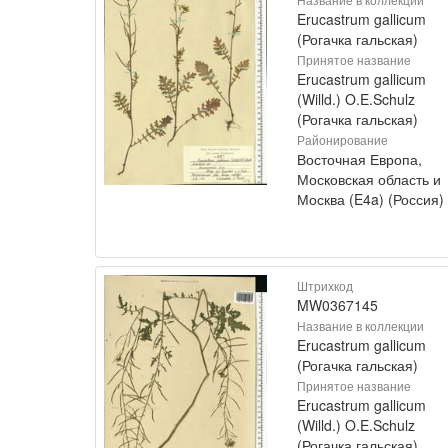
Erucastrum gallicum
(Рогачка гальская)
Принятое название
Erucastrum gallicum
(Willd.) O.E.Schulz
(Рогачка гальская)
Районирование
Восточная Европа,
Московская область и
Москва (E4a) (Россия)
Штрихкод
MW0367145
Название в коллекции
Erucastrum gallicum
(Рогачка гальская)
Принятое название
Erucastrum gallicum
(Willd.) O.E.Schulz
(Рогачка гальская)