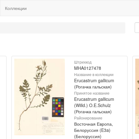
Коллекции
Штрихкод
MHA0127478
Название в коллекции
Erucastrum gallicum
(Рогачка гальская)
Принятое название
Erucastrum gallicum
(Willd.) O.E.Schulz
(Рогачка гальская)
Районирование
Восточная Европа,
Белоруссия (E3a)
(Белоруссия)