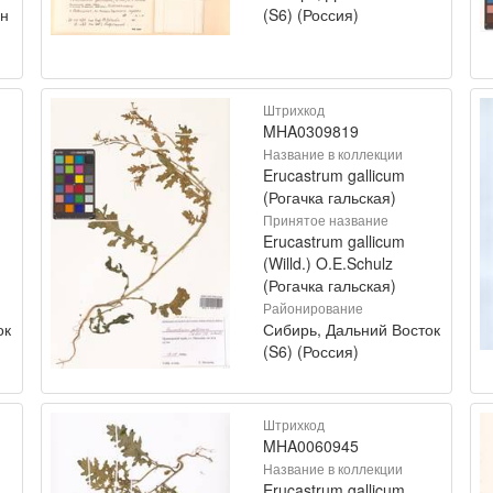
он
(S6) (Россия)
Штрихкод
MHA0309819
Название в коллекции
Erucastrum gallicum
(Рогачка гальская)
Принятое название
Erucastrum gallicum
(Willd.) O.E.Schulz
(Рогачка гальская)
Районирование
ок
Сибирь, Дальний Восток
(S6) (Россия)
Штрихкод
MHA0060945
Название в коллекции
Erucastrum gallicum