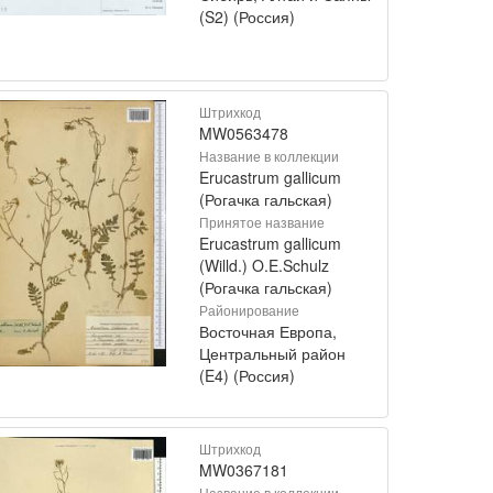
(S2) (Россия)
Штрихкод
MW0563478
Название в коллекции
Erucastrum gallicum
(Рогачка гальская)
Принятое название
Erucastrum gallicum
(Willd.) O.E.Schulz
(Рогачка гальская)
Районирование
Восточная Европа,
Центральный район
(E4) (Россия)
Штрихкод
MW0367181
Название в коллекции