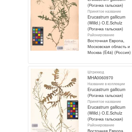
(Рогачка гальская)
Принятое название
Erucastrum gallicum
(Willd.) O.E.Schulz
(Рогачка гальская)
Районирование
Восточная Европа,
Московская область и
Москва (E4a) (Россия)
Штрихкод
MHA0060970
Название в коллекции
Erucastrum gallicum
(Рогачка гальская)
Принятое название
Erucastrum gallicum
(Willd.) O.E.Schulz
(Рогачка гальская)
Районирование
Восточная Европа,