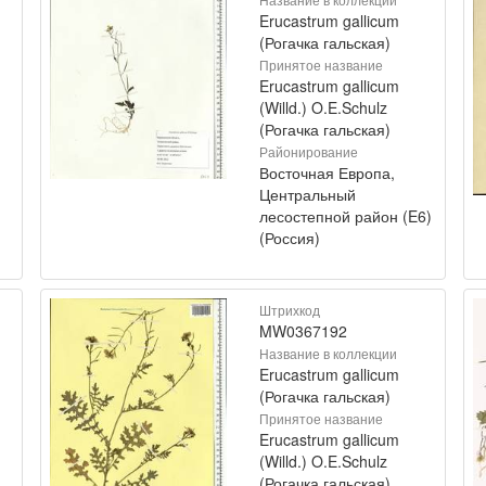
Erucastrum gallicum
(Рогачка гальская)
Принятое название
Erucastrum gallicum
(Willd.) O.E.Schulz
(Рогачка гальская)
Районирование
Восточная Европа,
Центральный
лесостепной район (E6)
(Россия)
Штрихкод
MW0367192
Название в коллекции
Erucastrum gallicum
(Рогачка гальская)
Принятое название
Erucastrum gallicum
(Willd.) O.E.Schulz
(Рогачка гальская)