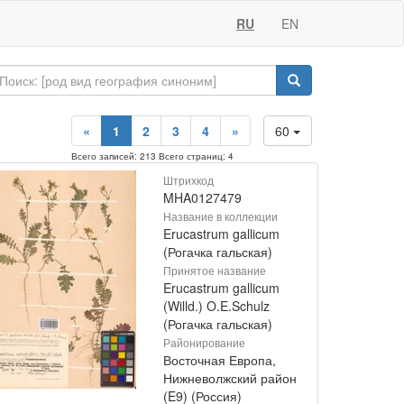
RU
EN
«
1
2
3
4
»
60
Всего записей: 213 Всего страниц: 4
Штрихкод
MHA0127479
Название в коллекции
Erucastrum gallicum
(Рогачка гальская)
Принятое название
Erucastrum gallicum
(Willd.) O.E.Schulz
(Рогачка гальская)
Районирование
Восточная Европа,
Нижневолжский район
(E9) (Россия)