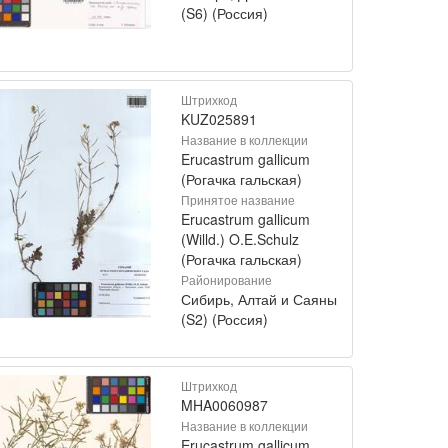
(S6) (Россия)
Штрихкод
KUZ025891
Название в коллекции
Erucastrum gallicum
(Рогачка гальская)
Принятое название
Erucastrum gallicum
(Willd.) O.E.Schulz
(Рогачка гальская)
Районирование
Сибирь, Алтай и Саяны
(S2) (Россия)
Штрихкод
MHA0060987
Название в коллекции
Erucastrum gallicum