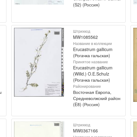
(S2) (Россия)
Штрихкод
MW1085562
Название в коллекции
Erucastrum gallicum
(Рогачка гальская)
Принятое название
Erucastrum gallicum
(Willd.) O.E.Schulz
(Рогачка гальская)
Районирование
ы
Восточная Европа,
Средневолжский район
(E8) (Россия)
Штрихкод
MW0367166
Название в коллекции