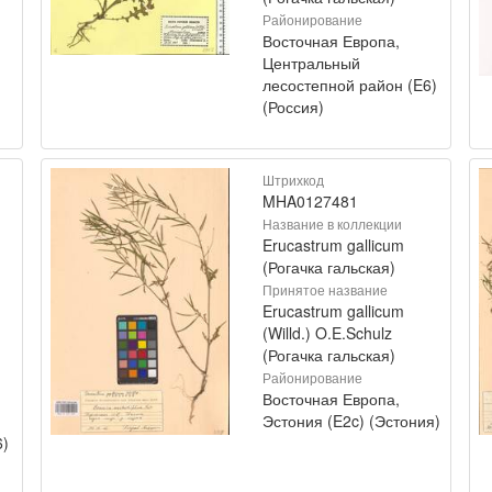
Районирование
Восточная Европа,
Центральный
лесостепной район (E6)
(Россия)
Штрихкод
MHA0127481
Название в коллекции
Erucastrum gallicum
(Рогачка гальская)
Принятое название
Erucastrum gallicum
(Willd.) O.E.Schulz
(Рогачка гальская)
Районирование
Восточная Европа,
Эстония (E2c) (Эстония)
6)