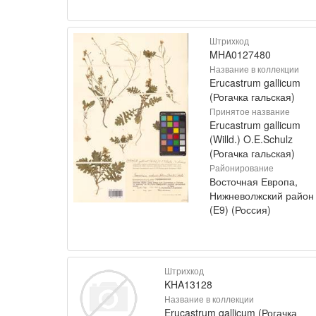
Штрихкод
MHA0127480
Название в коллекции
Erucastrum gallicum
(Рогачка гальская)
Принятое название
Erucastrum gallicum
(Willd.) O.E.Schulz
(Рогачка гальская)
Районирование
Восточная Европа,
Нижневолжский район
(E9) (Россия)
Штрихкод
KHA13128
Название в коллекции
Erucastrum gallicum (Рогачка