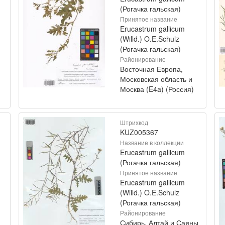
(Рогачка гальская)
Принятое название
Erucastrum gallicum
(Willd.) O.E.Schulz
(Рогачка гальская)
Районирование
Восточная Европа,
Московская область и
Москва (E4a) (Россия)
Штрихкод
KUZ005367
Название в коллекции
Erucastrum gallicum
(Рогачка гальская)
Принятое название
Erucastrum gallicum
(Willd.) O.E.Schulz
(Рогачка гальская)
Районирование
Сибирь, Алтай и Саяны