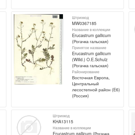
Штрихкод
MW0367185
Название в коллекции
Erucastrum gallicum
(Рогачка гальская)
Принятое название
Erucastrum gallicum
(Willd.) O.E.Schulz
(Рогачка гальская)
Районирование
Восточная Европа,
Центральный
лесостепной район (E6)
(Россия)
Штрихкод
KHA13115
Название в коллекции
Erucastrum gallicum (Рогачка