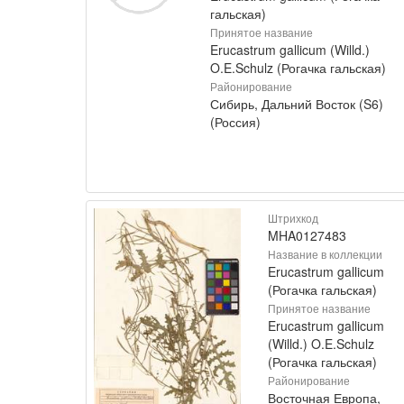
гальская)
Принятое название
Erucastrum gallicum (Willd.)
O.E.Schulz (Рогачка гальская)
Районирование
Сибирь, Дальний Восток (S6)
(Россия)
Штрихкод
MHA0127483
Название в коллекции
Erucastrum gallicum
(Рогачка гальская)
Принятое название
Erucastrum gallicum
(Willd.) O.E.Schulz
(Рогачка гальская)
Районирование
Восточная Европа,