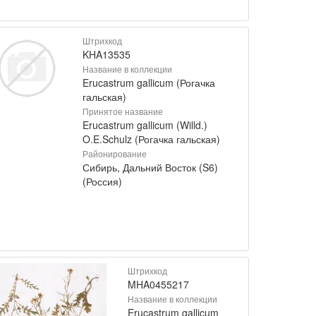
Штрихкод
KHA13535
Название в коллекции
Erucastrum gallicum (Рогачка
гальская)
Принятое название
Erucastrum gallicum (Willd.)
O.E.Schulz (Рогачка гальская)
Районирование
Сибирь, Дальний Восток (S6)
(Россия)
Штрихкод
MHA0455217
Название в коллекции
Erucastrum gallicum