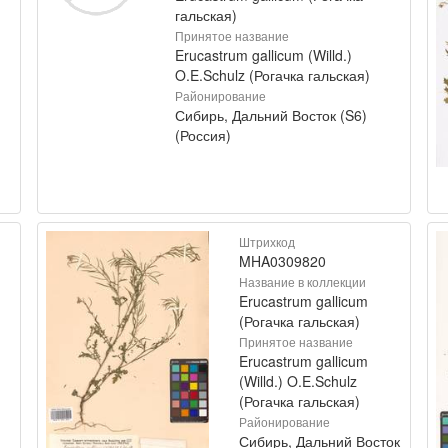
гальская)
Принятое название
Erucastrum gallicum (Willd.)
O.E.Schulz (Рогачка гальская)
Районирование
Сибирь, Дальний Восток (S6)
(Россия)
Штрихкод
MHA0309820
Название в коллекции
Erucastrum gallicum
(Рогачка гальская)
Принятое название
Erucastrum gallicum
(Willd.) O.E.Schulz
(Рогачка гальская)
Районирование
Сибирь, Дальний Восток