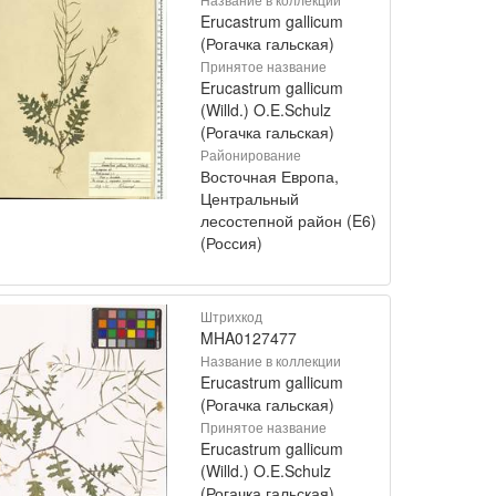
Erucastrum gallicum
(Рогачка гальская)
Принятое название
Erucastrum gallicum
(Willd.) O.E.Schulz
(Рогачка гальская)
Районирование
Восточная Европа,
Центральный
лесостепной район (E6)
(Россия)
Штрихкод
MHA0127477
Название в коллекции
Erucastrum gallicum
(Рогачка гальская)
Принятое название
Erucastrum gallicum
(Willd.) O.E.Schulz
(Рогачка гальская)