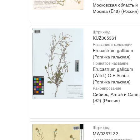
Московская область и
Москва (E4a) (Россия)
Штрихкод
KUZ005361
Название в коллекции
Erucastrum gallicum
(Рогачка гальская)
Принятое название
Erucastrum gallicum
(Willd.) O.E.Schulz
(Рогачка гальская)
Районирование
Сибирь, Алтай и Саян
(S2) (Россия)
Штрихкод
MW0367132
Название в коллекции