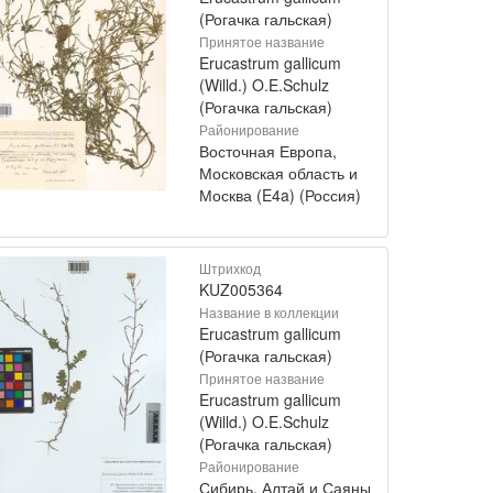
(Рогачка гальская)
Принятое название
Erucastrum gallicum
(Willd.) O.E.Schulz
(Рогачка гальская)
Районирование
Восточная Европа,
Московская область и
Москва (E4a) (Россия)
Штрихкод
KUZ005364
Название в коллекции
Erucastrum gallicum
(Рогачка гальская)
Принятое название
Erucastrum gallicum
(Willd.) O.E.Schulz
(Рогачка гальская)
Районирование
Сибирь, Алтай и Саяны