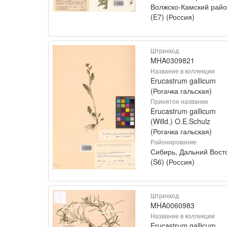
Волжско-Камский рай
(E7) (Россия)
Штрихкод
MHA0309821
Название в коллекции
Erucastrum gallicum
(Рогачка гальская)
Принятое название
Erucastrum gallicum
(Willd.) O.E.Schulz
(Рогачка гальская)
Районирование
Сибирь, Дальний Вост
(S6) (Россия)
Штрихкод
MHA0060983
Название в коллекции
Erucastrum gallicum