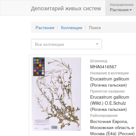
Направление
Депозитарий живых систем
Растения
Растения
Коллекции
Поиск
Все коллекции
Штрихкод
MHA0416567
Название в коллекции
Erucastrum gallicum
(Рогачка гальская)
Принятое название
Erucastrum gallicum
(Willd.) O.E.Schulz
(Рогачка гальская)
Районирование
Восточная Европа,
Московская область и
Москва (E4a) (Россия)