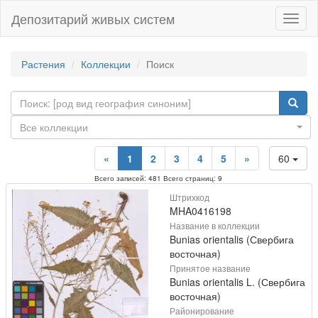
Депозитарий живых систем
Навиг
Растения
Коллекции
Поиск
Все коллекции
«
1
2
3
4
5
»
60
Всего записей: 481 Всего страниц: 9
Штрихкод
MHA0416198
Название в коллекции
Bunias orientalis (Свербига
восточная)
Принятое название
Bunias orientalis L. (Свербига
восточная)
Районирование