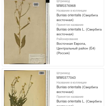
Штрихкод
MW0376968
Название в коллекции
Bunias orientalis (Свербига
восточная)
Принятое название
Bunias orientalis L. (Свербига
восточная)
Районирование
Восточная Европа,
Центральный район (E4)
(Россия)
Штрихкод
MW0377043
Название в коллекции
Bunias orientalis (Свербига
восточная)
Принятое название
Bunias orientalis L. (Свербига
восточная)