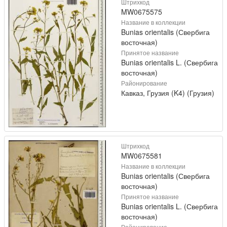
Штрихкод
MW0675575
Название в коллекции
Bunias orientalis (Свербига
восточная)
Принятое название
Bunias orientalis L. (Свербига
восточная)
Районирование
Кавказ, Грузия (K4) (Грузия)
Штрихкод
MW0675581
Название в коллекции
Bunias orientalis (Свербига
восточная)
Принятое название
Bunias orientalis L. (Свербига
восточная)
Районирование